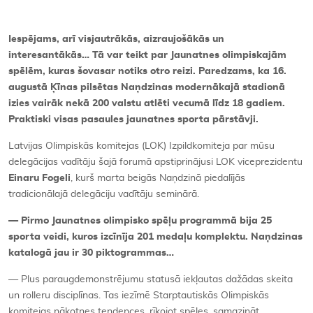
Iespējams, arī visjautrākās, aizraujošākās un
interesantākās… Tā var teikt par Jaunatnes olimpiskajām
spēlēm, kuras šovasar notiks otro reizi. Paredzams, ka 16.
augustā Ķīnas pilsētas Naņdzinas modernākajā stadionā
izies vairāk nekā 200 valstu atlēti vecumā līdz 18 gadiem.
Praktiski visas pasaules jaunatnes sporta pārstāvji.
Latvijas Olimpiskās komitejas (LOK) Izpildkomiteja par mūsu
delegācijas vadītāju šajā forumā apstiprinājusi LOK viceprezidentu
Einaru Fogeli
, kurš marta beigās Naņdzinā piedalījās
tradicionālajā delegāciju vadītāju seminārā.
— Pirmo Jaunatnes olimpisko spēļu programmā bija 25
sporta veidi, kuros izcīnīja 201 medaļu komplektu. Naņdzinas
katalogā jau ir 30 piktogrammas…
— Plus paraugdemonstrējumu statusā iekļautas dažādas skeita
un rolleru disciplīnas. Tas iezīmē Starptautiskās Olimpiskās
komitejas nākotnes tendences, rīkojot spēles, samazināt