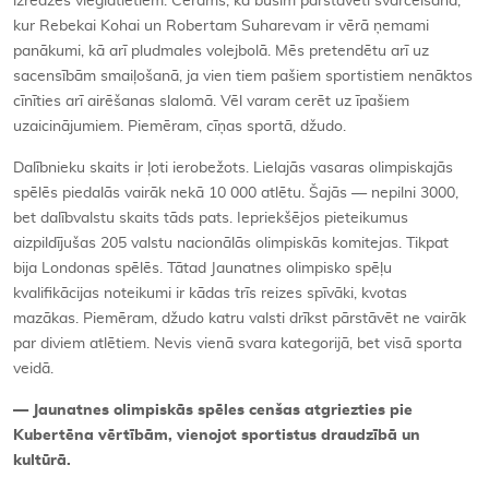
izredzes vieglatlētiem. Cerams, ka būsim pārstāvēti svarcelšanā,
kur Rebekai Kohai un Robertam Suharevam ir vērā ņemami
panākumi, kā arī pludmales volejbolā. Mēs pretendētu arī uz
sacensībām smaiļošanā, ja vien tiem pašiem sportistiem nenāktos
cīnīties arī airēšanas slalomā. Vēl varam cerēt uz īpašiem
uzaicinājumiem. Piemēram, cīņas sportā, džudo.
Dalībnieku skaits ir ļoti ierobežots. Lielajās vasaras olimpiskajās
spēlēs piedalās vairāk nekā 10 000 atlētu. Šajās — nepilni 3000,
bet dalībvalstu skaits tāds pats. Iepriekšējos pieteikumus
aizpildījušas 205 valstu nacionālās olimpiskās komitejas. Tikpat
bija Londonas spēlēs. Tātad Jaunatnes olimpisko spēļu
kvalifikācijas noteikumi ir kādas trīs reizes spīvāki, kvotas
mazākas. Piemēram, džudo katru valsti drīkst pārstāvēt ne vairāk
par diviem atlētiem. Nevis vienā svara kategorijā, bet visā sporta
veidā.
— Jaunatnes olimpiskās spēles cenšas atgriezties pie
Kubertēna vērtībām, vienojot sportistus draudzībā un
kultūrā.