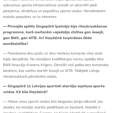
izdevumus sporta infrastruktūras izveidē un akcentēt plaši
pieejamus, atraktīvus un populārus sporta veidus. Nenoliedzami
mainās paaudzes un to intereses.
— Pirmajās spēlēs Singapūrā īpatnēja bija riteņbraukšanas
programma, kurā meitenēm vajadzēja cīnīties gan šosejā,
gan BMX, gan MTB. Arī Naņdzinā turpināsies šāda
samākslotība?
— Paredzama divu puišu un divu meiteņu komandu cīņa visās
trijās disciplīnās. No mūsējiem kvalifikācijas normu izpildīja tikai
BMX braucējs Kristens Krīgers. Diemžēl viņš palika bez komandas
biedriem, kas varētu startēt šosejā un MTB. Tādējādi Latvija
riteņbraukšanā pārstāvēta nebūs.
— Singapūrā 11 Latvijas sportisti startēja septiņos sporta
veidos. Kā būs Naņdzinā?
— Atlase visos sporta veidos būs beigusies jūnija sākumā. Jau
skaidrs, ka mūsējie startēs peldēšanā un šaušanā. Noteikti ir