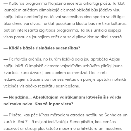
— Kultūras programma Naņdzinā iecerēta ārkārtīgi plaša. Turklāt
jaunajiem atlētiem olimpiskajā ciematā obligāti būs jādzīvo visu
spēļu laiku neatkarīgi no tā, vai sacensības viņa sporta veidā ilgst
tikai dienu vai divas. Turklāt pasākumu klāstā būs ne tikai kultūras,
bet arī interesanta izglītības programma. Tā būs unikāla iespēja
visas pasaules jaunajiem atlētiem sevi pilnveidot ne tikai sportā.
— Kādās bāzēs risināsies sacensības?
— Perfektās arēnās, no kurām lielākā daļa jau aprobēta Āzijas
spēļu laikā. Olimpiskā ciemata vajadzībām uzbūvēts pilnīgi jauns
kvartāls, kura dzīvokļi pēc spēlēm acīmredzot tiks izīrēti
iedzīvotājiem. Sacensību norises vietas un pārējie apstākļi noteikti
veicinās vislabāko rezultātu sasniegšanu.
— Naņdzina… Absolūtajam vairākumam latviešu šis vārds
neizsaka neko. Kas tā ir par vietu?
— Pilsēta, kas pēc Ķīnas mērogiem atrodas netālu no Šanhajas un
kurā ir
tikai
7—9 miljoni iedzīvotāju. Sena pilsēta, kas cenšas
sadzīvot ar strauji plaukstošo moderno arhitektūru un mūsdienu