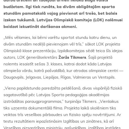
darbu ārstiem un tādējādi arvien lielāku slogu valsts
budžetam. Ilgi tiek runāts, ka divām obligātajām sporta
stundām pamatskolā vajag pievienot arī trešo, bet balsis
izskan tukšumā. Latvijas Olimpiskā komiteja (LOK) nolēmusi
beidzot iekustināt darīšanas akmeni.
„Mēs vēlamies, lai bērni varētu sportot stundu katru dienu, un
divām stundām nedēļā pievienojam vēl trīs,” sākot LOK projekta
Olimpiskā klase
prezentāciju, Izpildkomitejas sēdē teica šīs idejas
autors, LOK ģenerālsekretārs
Žoržs Tikmers
. Šajā projektā
nolemts iesaistīt sešas 3. klases, katrai dodot kāda Latvijas
olimpieša vārdu, katrā pašvaldībā, kur atrodas olimpiskie centri —
Daugavpils, Jelgavas, Liepājas, Rīgas, Valmieras un Ventspils.
„Viena papildstunda paredzēta peldēšanā, divas vispārējā fiziskā
sagatavotībā pēc Latvijas Sporta pedagoģijas akadēmijas
izstrādātas paraugprogrammas,” turpināja Tikmers. „Vienlaikus
tiks uzņemta dokumentālā filma. Projekta laikā skolēniem tiks
veiktas trīs veselības pārbaudes un fizisko spēju novērtējumi. Ar
testu rezultātiem iepazīstināsim Izglītības un zinātnes, kā arī
Veselības aizsardzības ministriju, pašvaldības, izglītības iestādes