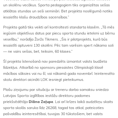
un skolēnu vecākus. Sporta pedagogiem tiks organizētas sešas
atklātas stundas un seši semināri. Bet projekta noslēgumā notiks
iesaistīto klašu draudzības sacensības.”
Projekta gaitā tiks veikti arī kontroltesti standarta klasēm. „Tā mēs
iegūsim objektīvus datus par piecu sporta stundu ietekmi uz bērnu
veselību,” norādīja Žoržs Tikmers. „Šis ir pilotprojekts, kurā būs
iesaistīti aptuveni 130 skolēni. Pēc tam varēsim spert nākamo soli
— ne vairs sešas, bet, teiksim, 60 klases.”
Šī projekta īstenošanā nav paredzēts izmantot valsts budžeta
līdzekļus. Atkarībā no sponsoru piesaistes
Olimpiskajā klasē
mācības sāksies vai nu šī, vai nākamā gada novembrī. Ieinteresēto
skolu direktori aicināti LOK iesniegt pieteikumus.
Plašu ziņojumu par situāciju ar treneru darba samaksu sniedza
Latvijas Sporta izglītības iestāžu direktoru padomes
priekšsēdētāja
Diāna Zaļupe
. Lai arī krīzes laikā audzēkņu skaits
sporta skolās saruka līdz 26268, tagad tas atkal, pateicoties
pašvaldību ieinteresētībai, tuvojas 30 tūkstošiem, bet valsts