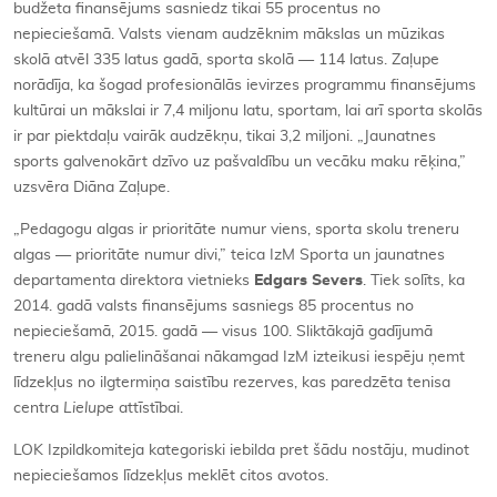
budžeta finansējums sasniedz tikai 55 procentus no
nepieciešamā. Valsts vienam audzēknim mākslas un mūzikas
skolā atvēl 335 latus gadā, sporta skolā — 114 latus. Zaļupe
norādīja, ka šogad profesionālās ievirzes programmu finansējums
kultūrai un mākslai ir 7,4 miljonu latu, sportam, lai arī sporta skolās
ir par piektdaļu vairāk audzēkņu, tikai 3,2 miljoni. „Jaunatnes
sports galvenokārt dzīvo uz pašvaldību un vecāku maku rēķina,”
uzsvēra Diāna Zaļupe.
„Pedagogu algas ir prioritāte numur viens, sporta skolu treneru
algas — prioritāte numur divi,” teica IzM Sporta un jaunatnes
departamenta direktora vietnieks
Edgars Severs
. Tiek solīts, ka
2014. gadā valsts finansējums sasniegs 85 procentus no
nepieciešamā, 2015. gadā — visus 100. Sliktākajā gadījumā
treneru algu palielināšanai nākamgad IzM izteikusi iespēju ņemt
līdzekļus no ilgtermiņa saistību rezerves, kas paredzēta tenisa
centra
Lielupe
attīstībai.
LOK Izpildkomiteja kategoriski iebilda pret šādu nostāju, mudinot
nepieciešamos līdzekļus meklēt citos avotos.