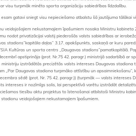
 visu turpmāk minēto sporta organizāciju sabiedrības līdzdalību.
s esam gatavi sniegt visu nepieciešamo atbalstu šā jautājuma tālākai vir
nu veidojošajiem nekustamajiem īpašumiem nosaka Ministru kabineta 
u nodot privatizācijai valstij piederošās valsts sabiedrības ar ierobež
as stadions”
kapitāla daļas” 3.17. apakšpunkts, saskaņā ar kuru pared
 VSIA
Kultūras un sporta centrs
„
Daugavas stadions”
pamatkapitālā. Pa
cembrī apstiprināja (prot. Nr.75 42. paragr.) ministrijā sadarbībā ar s
 ministriju izstrādātās precizētās valsts intereses Daugavas stadiona
umam „Par Daugavas stadiona turpmāko attīstību un apsaimniekošanu”, 
 decembra sēdē (prot. Nr. 75 42. paragr.)) (turpmāk — valsts intereses
s intereses ir nozīmīgs solis, lai perspektīvā varētu izstrādāt detalizēt
ieciešamos tiesību aktu projektus to īstenošanai atbilstoši Ministru kabi
stadionu veidojošajiem nekustamajiem īpašumiem.