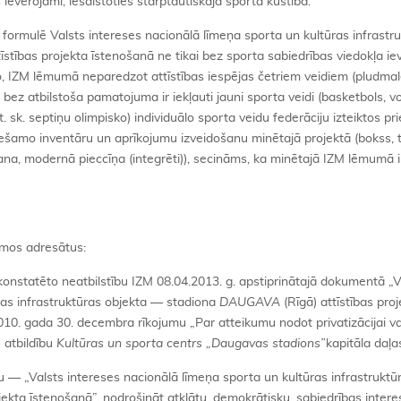
ievērojami, iesaistoties starptautiskajā sporta kustībā.
s formulē Valsts intereses nacionālā līmeņa sporta un kultūras infrastr
īstības projekta īstenošanā ne tikai bez sporta sabiedrības viedokļa i
o, IZM lēmumā neparedzot attīstības iespējas četriem veidiem (pludma
ču bez atbilstoša pamatojuma ir iekļauti jauni sporta veidi (basketbols, vo
. sk. septiņu olimpisko) individuālo sporta veidu federāciju izteiktos pr
iešamo inventāru un aprīkojumu izveidošanu minētajā projektā (bokss,
na, modernā pieccīņa (integrēti)), secināms, ka minētajā IZM lēmumā 
amos adresātus:
t konstatēto neatbilstību IZM 08.04.2013. g. apstiprinātajā dokumentā „V
ras infrastruktūras objekta — stadiona
DAUGAVA
(Rīgā) attīstības pro
010. gada 30. decembra rīkojumu „Par atteikumu nodot privatizācijai val
 atbildību
Kultūras un sporta centrs
„
Daugavas stadions”
kapitāla daļa
— „Valsts intereses nacionālā līmeņa sporta un kultūras infrastruktū
ojekta īstenošanā”, nodrošināt atklātu, demokrātisku, sabiedrības inter