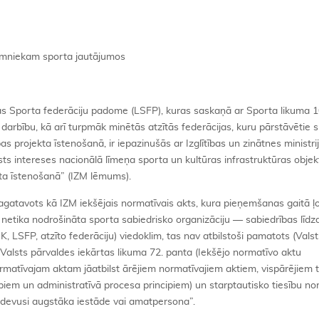
domniekam sporta jautājumos
jas Sporta federāciju padome (LSFP), kuras saskaņā ar Sporta likuma 1
 darbību, kā arī turpmāk minētās atzītās federācijas, kuru pārstāvētie s
bas projekta īstenošanā, ir iepazinušās ar Izglītības un zinātnes ministri
sts intereses nacionālā līmeņa sporta un kultūras infrastruktūras obje
kta īstenošanā” (IZM lēmums).
gatavots kā IZM iekšējais normatīvais akts, kura pieņemšanas gaitā ļot
 netika nodrošināta sporta sabiedrisko organizāciju — sabiedrības līdzd
, LSFP, atzīto federāciju) viedoklim, tas nav atbilstoši pamatots (Vals
r Valsts pārvaldes iekārtas likuma 72. panta (Iekšējo normatīvo aktu
atīvajam aktam jāatbilst ārējiem normatīvajiem aktiem, vispārējiem t
cipiem un administratīvā procesa principiem) un starptautisko tiesību n
izdevusi augstāka iestāde vai amatpersona”.