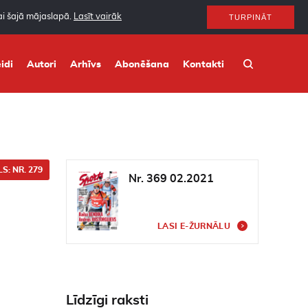
nai šajā mājaslapā.
Lasīt vairāk
TURPINĀT
idi
Autori
Arhīvs
Abonēšana
Kontakti
S: NR. 279
Nr. 369 02.2021
LASI E-ŽURNĀLU
Līdzīgi raksti