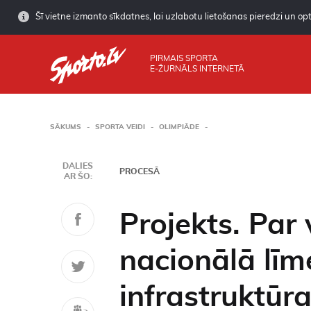
Šī vietne izmanto sīkdatnes, lai uzlabotu lietošanas pieredzi un opti
PIRMAIS SPORTA
E-ŽURNĀLS INTERNETĀ
SĀKUMS
SPORTA VEIDI
OLIMPIĀDE
DALIES
PROCESĀ
AR ŠO:
Projekts. Par
nacionālā līm
infrastruktūr