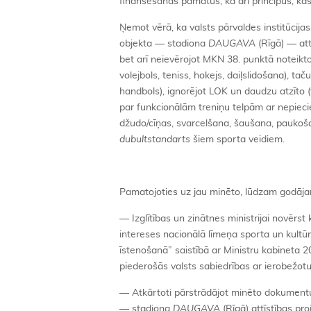
finansēšanas pamatus, kā arī principus, kas 
Ņemot vērā, ka valsts pārvaldes institūcija
objekta — stadiona
DAUGAVA
(Rīgā) — att
bet arī neievērojot MKN 38. punktā noteikt
volejbols, teniss, hokejs, daiļslidošana), ta
handbols), ignorējot LOK un daudzu atzīto (t
par funkcionālām treniņu telpām ar nepiec
džudo/cīņas, svarcelšana, šaušana, paukoša
dubultstandarts
šiem sporta veidiem.
Pamatojoties uz jau minēto, lūdzam godāj
— Izglītības un zinātnes ministrijai novērs
intereses nacionālā līmeņa sporta un kultū
īstenošanā” saistībā ar Ministru kabineta 2
piederošās valsts sabiedrības ar ierobežotu
— Atkārtoti pārstrādājot minēto dokumentu 
— stadiona
DAUGAVA
(Rīgā) attīstības pr