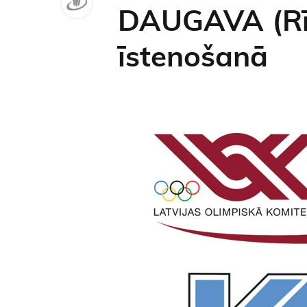
DAUGAVA (Rīg
īstenošanā