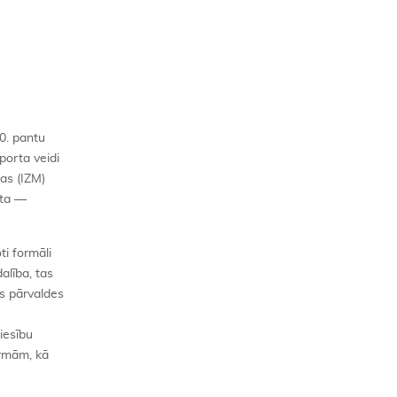
0. pantu
porta veidi
jas (IZM)
kta —
i formāli
alība, tas
ts pārvaldes
iesību
ormām, kā