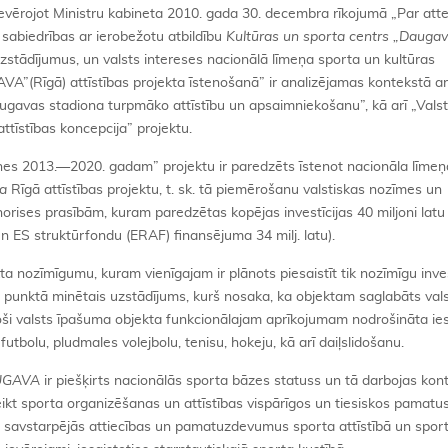
ievērojot Ministru kabineta 2010. gada 30. decembra rīkojumā „Par att
s sabiedrības ar ierobežotu atbildību
Kultūras un sporta centrs
„
Daugav
zstādījumus, un valsts intereses nacionālā līmeņa sporta un kultūras
A”(Rīgā) attīstības projekta īstenošanā” ir analizējamas kontekstā ar
ugavas stadiona turpmāko attīstību un apsaimniekošanu”, kā arī „Vals
ttīstības koncepcija” projektu.
es 2013.—2020. gadam” projektu ir paredzēts īstenot nacionāla līmeņ
a
Rīgā attīstības projektu, t. sk. tā piemērošanu valstiskas nozīmes un
rises prasībām, kuram paredzētas kopējas investīcijas 40 miljoni latu (
un ES struktūrfondu (ERAF) finansējuma 34 milj. latu).
a nozīmīgumu, kuram vienīgajam ir plānots piesaistīt tik nozīmīgu inves
.8. punktā minētais uzstādījums, kurš nosaka, ka objektam saglabāts val
oši valsts īpašuma objekta funkcionālajam aprīkojumam nodrošināta ie
 futbolu, pludmales volejbolu, tenisu, hokeju, kā arī daiļslidošanu.
UGAVA
ir piešķirts nacionālās sporta bāzes statuss un tā darbojas kon
teikt sporta organizēšanas un attīstības vispārīgos un tiesiskos pamatu
iju savstarpējās attiecības un pamatuzdevumus sporta attīstībā un spor