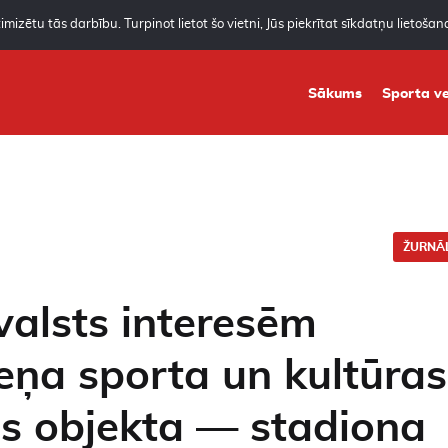
mizētu tās darbību. Turpinot lietot šo vietni, Jūs piekrītat sīkdatņu lietoša
Sākums
Sporta ve
ŽURNĀL
 valsts interesēm
eņa sporta un kultūras
as objekta — stadiona