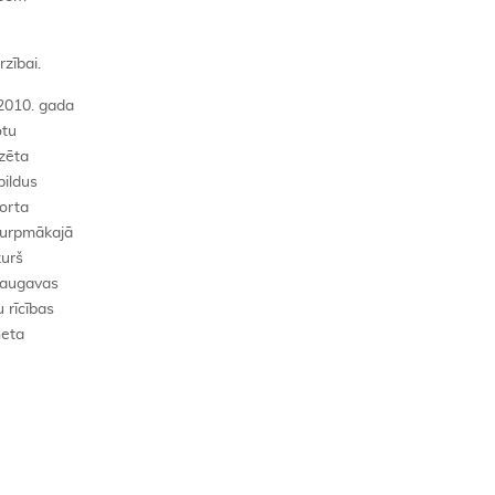
zībai.
2010. gada
otu
zēta
pildus
porta
 turpmākajā
kurš
 Daugavas
u rīcības
neta