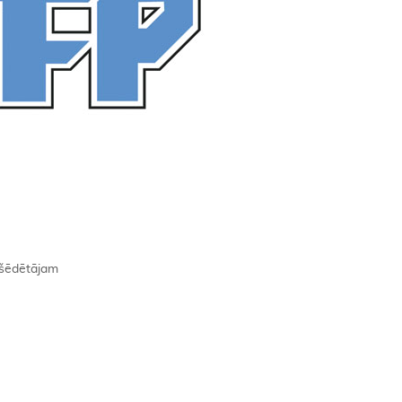
ššēdētājam