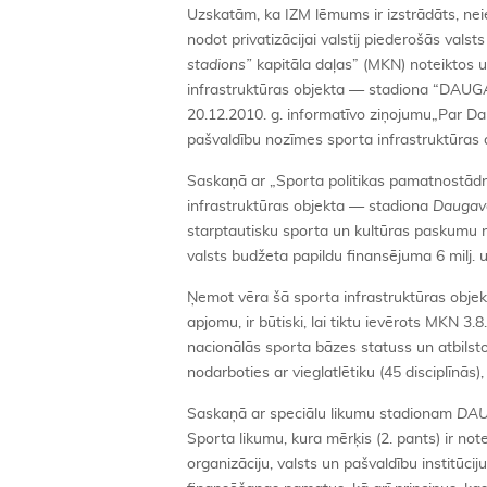
Uzskatām, ka IZM lēmums ir izstrādāts, ne
nodot privatizācijai valstij piederošās valst
stadions”
kapitāla daļas” (MKN) noteiktos u
infrastruktūras objekta — stadiona “DAUGAV
20.12.2010. g. informatīvo ziņojumu„Par Da
pašvaldību nozīmes sporta infrastruktūras a
Saskaņā ar „Sporta politikas pamatnostādn
infrastruktūras objekta — stadiona
Daugav
starptautisku sporta un kultūras paskumu no
valsts budžeta papildu finansējuma 6 milj. 
Ņemot vēra šā sporta infrastruktūras objekt
apjomu, ir būtiski, lai tiktu ievērots MKN 3
nacionālās sporta bāzes statuss un atbilst
nodarboties ar vieglatlētiku (45 disciplīnās),
Saskaņā ar speciālu likumu stadionam
DA
Sporta likumu, kura mērķis (2. pants) ir no
organizāciju, valsts un pašvaldību institūc