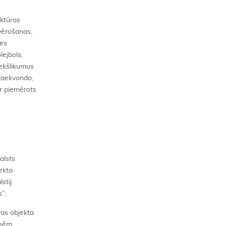
uktūras
evērošanas,
les
lejbols,
iekšlikumus
 taekvondo,
ir piemērots
alsts
jekta
stij
s”;
ras objekta
esēm