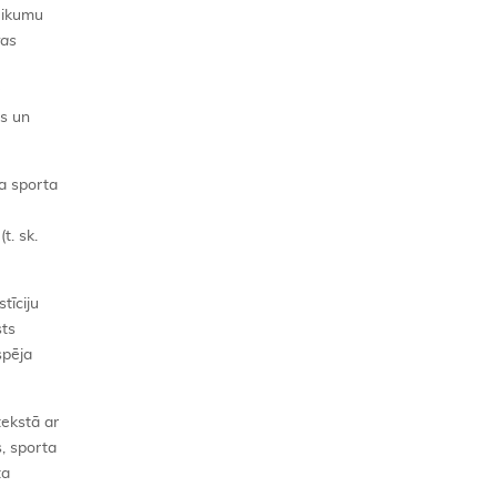
eikumu
as
ts un
a sporta
t. sk.
tīciju
sts
spēja
tekstā ar
s, sporta
ta