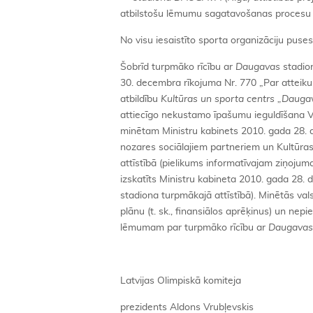
atbilstošu lēmumu sagatavošanas procesu ar
No visu iesaistīto sporta organizāciju puse
Šobrīd turpmāko rīcību ar
Daugavas
stadio
30. decembra rīkojuma Nr. 770 „Par atteikum
atbildību
Kultūras un sporta centrs
„
Daugav
attiecīgo nekustamo īpašumu ieguldīšana
minētam Ministru kabinets 2010. gada 28. de
nozares sociālajiem partneriem un Kultūras
attīstībā (pielikums informatīvajam ziņoj
izskatīts Ministru kabineta 2010. gada 28.
stadiona turpmākajā attīstībā). Minētās valst
plānu (t. sk., finansiālos aprēķinus) un nep
lēmumam par turpmāko rīcību ar
Daugavas
Latvijas Olimpiskā komiteja
prezidents Aldons Vrubļevskis