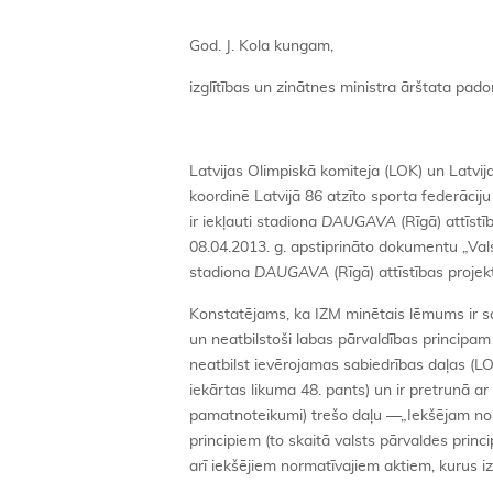
God. J. Kola kungam,
izglītības un zinātnes ministra ārštata pa
Latvijas Olimpiskā komiteja (LOK) un Latvi
koordinē Latvijā 86 atzīto sporta federāciju
ir iekļauti stadiona
DAUGAVA
(Rīgā) attīstī
08.04.2013. g. apstiprināto dokumentu „Val
stadiona
DAUGAVA
(Rīgā) attīstības proje
Konstatējams, ka IZM minētais lēmums ir sa
un neatbilstoši labas pārvaldības principam
neatbilst ievērojamas sabiedrības daļas (LOK
iekārtas likuma 48. pants) un ir pretrunā a
pamatnoteikumi) trešo daļu —„Iekšējam norm
principiem (to skaitā valsts pārvaldes prin
arī iekšējiem normatīvajiem aktiem, kurus 