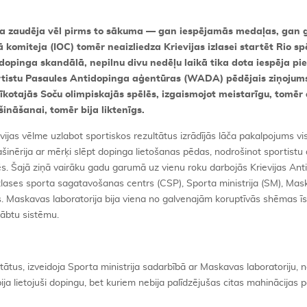
ija zaudēja vēl pirms to sākuma — gan iespējamās medaļas, gan 
 komiteja (IOC) tomēr neaizliedza Krievijas izlasei startēt Rio s
i dopinga skandālā, nepilnu divu nedēļu laikā tika dota iespēja pi
ortistu Pasaules Antidopinga aģentūras (WADA) pēdējais ziņojum
kotajās Soču olimpiskajās spēlēs, izgaismojot meistarīgu, tomēr
šināšanai, tomēr bija liktenīgs.
ijas vēlme uzlabot sportiskos rezultātus izrādījās lāča pakalpojums vi
ašinērija ar mērķi slēpt dopinga lietošanas pēdas, nodrošinot sportistu 
s. Šajā ziņā vairāku gadu garumā uz vienu roku darbojās Krievijas Ant
zlases sporta sagatavošanas centrs (CSP), Sporta ministrija (SM), Ma
ts. Maskavas laboratorija bija viena no galvenajām koruptīvās shēmas 
lābtu sistēmu.
ltātus, izveidoja Sporta ministrija sadarbībā ar Maskavas laboratoriju, 
 bija lietojuši dopingu, bet kuriem nebija palīdzējušas citas mahinācijas