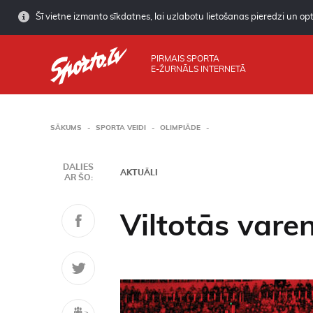
Šī vietne izmanto sīkdatnes, lai uzlabotu lietošanas pieredzi un opti
PIRMAIS SPORTA
E-ŽURNĀLS INTERNETĀ
SĀKUMS
SPORTA VEIDI
OLIMPIĀDE
DALIES
AKTUĀLI
AR ŠO:
Viltotās vare