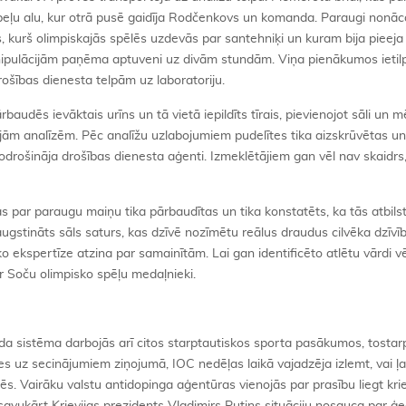
peļu alu, kur otrā pusē gaidīja Rodčenkovs un komanda. Paraugi nonāc
, kurš olimpiskajās spēlēs uzdevās par santehniķi un kuram bija pieeja
nipulācijām paņēma aptuveni uz divām stundām. Viņa pienākumos ietilp
rošības dienesta telpām uz laboratoriju.
rbaudēs ievāktais urīns un tā vietā iepildīts tīrais, pievienojot sāli un 
ajām analīzēm. Pēc analīžu uzlabojumiem pudelītes tika aizskrūvētas u
odrošināja drošības dienesta aģenti. Izmeklētājiem gan vēl nav skaidrs,
 par paraugu maiņu tika pārbaudītas un tika konstatēts, ka tās atbilst 
gstināts sāls saturs, kas dzīvē nozīmētu reālus draudus cilvēka dzīvīb
o ekspertīze atzina par samainītām. Lai gan identificēto atlētu vārdi vē
 ir Soču olimpisko spēļu medaļnieki.
šāda sistēma darbojās arī citos starptautiskos sporta pasākumos, tost
s uz secinājumiem ziņojumā, IOC nedēļas laikā vajadzēja izlemt, vai ļa
lēs. Vairāku valstu antidopinga aģentūras vienojās par prasību liegt kri