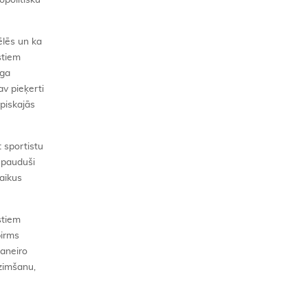
opolitisku
ēlēs un ka
stiem
nga
av pieķerti
piskajās
 sportistu
u pauduši
aikus
stiem
pirms
žaneiro
dzimšanu,