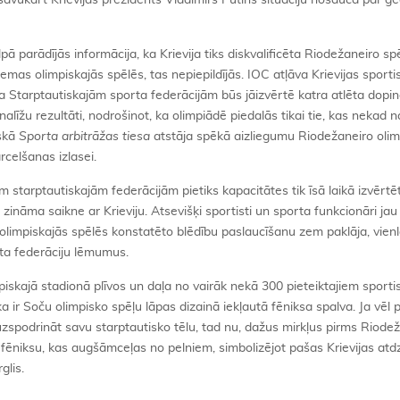
 savukārt Krievijas prezidents Vladimirs Putins situāciju nosauca par ģe
pā parādījās informācija, ka Krievija tiks diskvalificēta Riodežaneiro sp
iemas olimpiskajās spēlēs, tas nepiepildījās. IOC atļāva Krievijas sporti
ka Starptautiskajām sporta federācijām būs jāizvērtē katra atlēta dopi
alīžu rezultāti, nodrošinot, ka olimpiādē piedalās tikai tie, kas nekad n
iskā
Sporta arbitrāžas tiesa
atstāja spēkā aizliegumu Riodežaneiro olim
rcelšanas izlasei.
starptautiskajām federācijām pietiks kapacitātes tik īsā laikā izvērtēt
a zināma saikne ar Krieviju. Atsevišķi sportisti un sporta funkcionāri ja
mpiskajās spēlēs konstatēto blēdību paslaucīšanu zem paklāja, vienl
rta federāciju lēmumus.
mpiskajā stadionā plīvos un daļa no vairāk nekā 300 pieteiktajiem sporti
a ir Soču olimpisko spēļu lāpas dizainā iekļautā fēniksa spalva. Ja vēl 
s uzspodrināt savu starptautisko tēlu, tad nu, dažus mirkļus pirms Riode
 fēniksu, kas augšāmceļas no pelniem, simbolizējot pašas Krievijas at
glis.