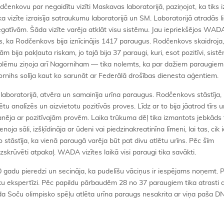
nkovu par negaidītu vizīti Maskavas laboratorijā, paziņojot, ka tiks i
 vizīte izraisīja satraukumu laboratorijā un SM. Laboratorijā atradās li
gatīvām. Šāda vizīte varēja atklāt visu sistēmu. Jau iepriekšējos WAD
s, ka Rodčenkovs bija iznīcinājis 1417 paraugus. Rodčenkovs skaidroja, 
m bija pakļauta riskam, jo tajā bija 37 paraugi, kuri, esot pozitīvi, sist
oblēmu ziņoja arī Nagorniham — tika nolemts, ka par dažiem paraugiem 
ornihs solīja kaut ko sarunāt ar Federālā drošības dienesta aģentiem.
aboratorijā, atvēra un samainīja urīna paraugus. Rodčenkovs stāstīja, 
tlētu analīzēs un aizvietotu pozitīvās proves. Līdz ar to bija jāatrod tīrs u
anēja ar pozitīvajām provēm. Laika trūkuma dēļ tika izmantots jebkāds t
oja sāli, izšķīdināja ar ūdeni vai piedzinakreatinīna līmeni, lai tas, cik
o stāstīja, ka vienā paraugā varēja būt pat divu atlētu urīns. Pēc šīm
zskrūvēti atpakaļ. WADA vizītes laikā visi paraugi tika savākti.
 gadu pieredzi un secināja, ka pudelīšu vāciņus ir iespējams noņemt. P
isku ekspertīzi. Pēc papildu pārbaudēm 28 no 37 paraugiem tika atrasti
āda Soču olimpisko spēļu atlēta urīna paraugs nesakrita ar viņa paša D