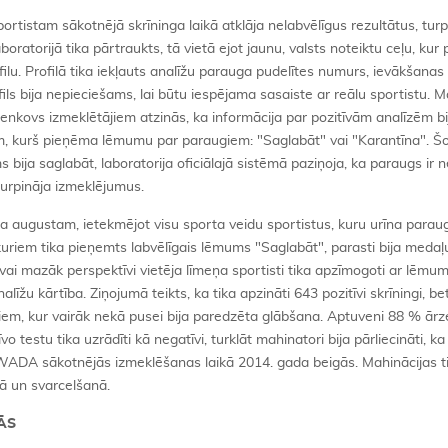
ortistam sākotnējā skrīninga laikā atklāja nelabvēlīgus rezultātus, tu
boratorijā tika pārtraukts, tā vietā ejot jaunu, valsts noteiktu ceļu, kur 
filu. Profilā tika iekļauts analīžu parauga pudelītes numurs, ievākšana
fils bija nepieciešams, lai būtu iespējama sasaiste ar reālu sportistu. 
dčenkovs izmeklētājiem atzinās, ka informācija par pozitīvām analīzēm b
m, kurš pieņēma lēmumu par paraugiem: "Saglabāt" vai "Karantīna". Š
 bija saglabāt, laboratorija oficiālajā sistēmā paziņoja, ka paraugs ir n
turpināja izmeklējumus.
a augustam, ietekmējot visu sporta veidu sportistus, kuru urīna paraug
 kuriem tika pieņemts labvēlīgais lēmums "Saglabāt", parasti bija medaļu
 vai mazāk perspektīvi vietēja līmeņa sportisti tika apzīmogoti ar lēmu
līžu kārtība. Ziņojumā teikts, ka tika apzināti 643 pozitīvi skrīningi, b
tiem, kur vairāk nekā pusei bija paredzēta glābšana. Aptuveni 88 % ār
o testu tika uzrādīti kā negatīvi, turklāt mahinatori bija pārliecināti, 
 WADA sākotnējās izmeklēšanas laikā 2014. gada beigās. Mahinācijas ti
kā un svarcelšanā.
ĀS