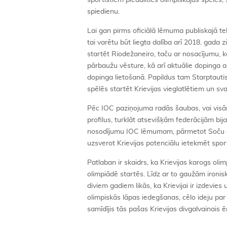
sportistiem piedalīties olimpiskajās spēlēs,
spiedienu.
Lai gan pirms oficiālā lēmuma publiskajā tel
tai varētu būt liegta dalība arī 2018. gada z
startēt Riodežaneiro, taču ar nosacījumu, 
pārbaužu vēsture, kā arī aktuālie dopinga an
dopinga lietošanā. Papildus tam Starptaut
spēlēs startēt Krievijas vieglatlētiem un sva
Pēc IOC paziņojuma radās šaubas, vai visām 
profilus, turklāt atsevišķām federācijām bij
nosodījumu IOC lēmumam, pārmetot Soču oli
uzsverot Krievijas potenciālu ietekmēt spo
Patlaban ir skaidrs, ka Krievijas karogs oli
olimpiādē startēs. Līdz ar to gaužām ironisk
diviem gadiem likās, ka Krievijai ir izdevie
olimpiskās lāpas iedegšanas, cēlo ideju par
samīdījis tās pašas Krievijas divgalvainais ēr