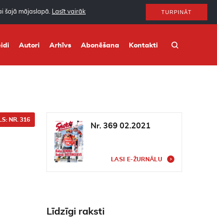
nai šajā mājaslapā.
Lasīt vairāk
TURPINĀT
idi
Autori
Arhīvs
Abonēšana
Kontakti
S: NR. 316
Nr. 369 02.2021
LASI E-ŽURNĀLU
Līdzīgi raksti