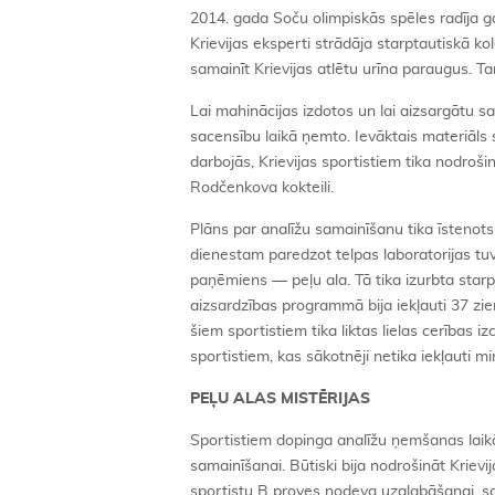
2014. gada Soču olimpiskās spēles radīja galv
Krievijas eksperti strādāja starptautiskā k
samainīt Krievijas atlētu urīna paraugus. Ta
Lai mahinācijas izdotos un lai aizsargātu sa
sacensību laikā ņemto. Ievāktais materiāls 
darbojās, Krievijas sportistiem tika nodrošin
Rodčenkova kokteili.
Plāns par analīžu samainīšanu tika īstenot
dienestam paredzot telpas laboratorijas tu
paņēmiens — peļu ala. Tā tika izurbta starp 
aizsardzības programmā bija iekļauti 37 zie
šiem sportistiem tika liktas lielas cerības 
sportistiem, kas sākotnēji netika iekļauti 
PEĻU ALAS MISTĒRIJAS
Sportistiem dopinga analīžu ņemšanas laikā 
samainīšanai. Būtiski bija nodrošināt Krievi
sportistu B proves nodeva uzglabāšanai, sav