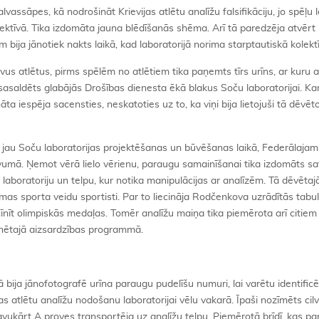
assāpes, kā nodrošināt Krievijas atlētu analīžu falsifikāciju, jo spēļu l
olektīvā. Tika izdomāta jauna blēdīšanās shēma. Arī tā paredzēja atvērt
m bija jānotiek nakts laikā, kad laboratorijā norima starptautiskā kolektī
vus atlētus, pirms spēlēm no atlētiem tika paņemts tīrs urīns, ar kuru a
sasaldēts glabājās Drošības dienesta ēkā blakus Soču laboratorijai. K
āta iespēja sacensties, neskatoties uz to, ka viņi bija lietojuši tā dēvēt
s jau Soču laboratorijas projektēšanas un būvēšanas laikā, Federālajam
vumā. Ņemot vērā lielo vērienu, paraugu samainīšanai tika izdomāts s
laboratoriju un telpu, kur notika manipulācijas ar analīzēm. Tā dēvētaj
mas sporta veidu sportisti. Par to liecināja Rodčenkova uzrādītās tabu
izcīnīt olimpiskās medaļas. Tomēr analīžu maiņa tika piemērota arī citiem
minētajā aizsardzības programmā.
bija jānofotografē urīna paraugu pudelīšu numuri, lai varētu identific
jas atlētu analīžu nodošanu laboratorijai vēlu vakarā. Īpaši nozīmēts cil
ukārt A proves transportēja uz analīžu telpu. Piemērotā brīdī, kas par