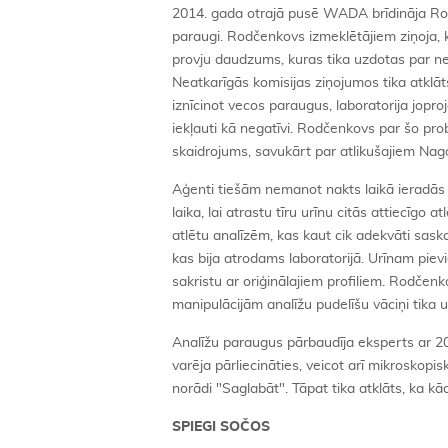
2014. gada otrajā pusē WADA brīdināja Rodče
paraugi. Rodčenkovs izmeklētājiem ziņoja, ka
provju daudzums, kuras tika uzdotas par ne
Neatkarīgās komisijas ziņojumos tika atklāt
iznīcinot vecos paraugus, laboratorija joprojā
iekļauti kā negatīvi. Rodčenkovs par šo pr
skaidrojums, savukārt par atlikušajiem Nag
Aģenti tiešām nemanot nakts laikā ieradās l
laika, lai atrastu tīru urīnu citās attiecīgo a
atlētu analīzēm, kas kaut cik adekvāti sask
kas bija atrodams laboratorijā. Urīnam pievien
sakristu ar oriģinālajiem profiliem. Rodčenk
manipulācijām analīžu pudelīšu vāciņi tika u
Analīžu paraugus pārbaudīja eksperts ar 20
varēja pārliecināties, veicot arī mikroskop
norādi "Saglabāt". Tāpat tika atklāts, ka k
SPIEGI SOČOS