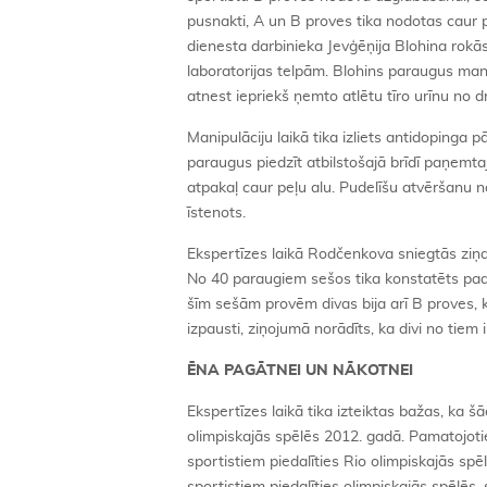
pusnakti, A un B proves tika nodotas caur 
dienesta darbinieka Jevģēņija Blohina rokās
laboratorijas telpām. Blohins paraugus ma
atnest iepriekš ņemto atlētu tīro urīnu no d
Manipulāciju laikā tika izliets antidopinga pā
paraugus piedzīt atbilstošajā brīdī paņemt
atpakaļ caur peļu alu. Pudelīšu atvēršanu n
īstenots.
Ekspertīzes laikā Rodčenkova sniegtās ziņas
No 40 paraugiem sešos tika konstatēts paau
šīm sešām provēm divas bija arī B proves, k
izpausti, ziņojumā norādīts, ka divi no tiem
ĒNA PAGĀTNEI UN NĀKOTNEI
Ekspertīzes laikā tika izteiktas bažas, ka 
olimpiskajās spēlēs 2012. gadā. Pamatojotie
sportistiem piedalīties Rio olimpiskajās spē