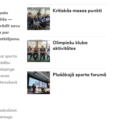
Kritiskās masas punkti
godu
pēlēs —
erādīt savu
s par
 atklājamu
Olimpiešu kluba
aktivitātes
sai sporta
dalību
idopinga
Plašākajā sporta forumā
skavas
īstenošanā
nodrošinot
 paraugu