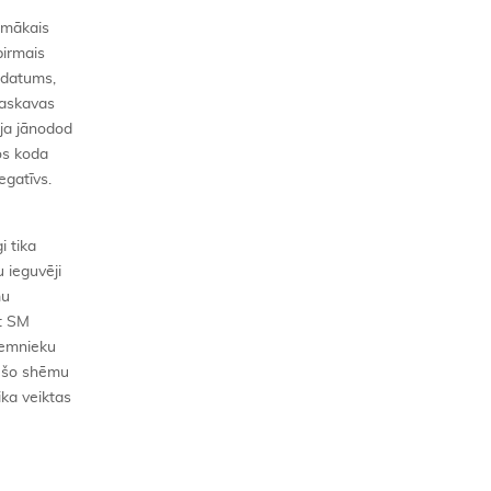
rpmākais
pirmais
s datums,
Maskavas
ija jānodod
os koda
egatīvs.
i tika
 ieguvēji
mu
et SM
zemnieku
ka šo shēmu
ka veiktas