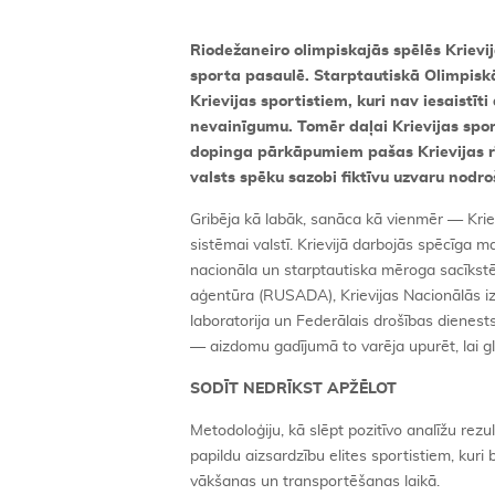
Riodežaneiro olimpiskajās spēlēs Kriev
sporta pasaulē. Starptautiskā Olimpiskā
Krievijas sportistiem, kuri nav iesaistīt
nevainīgumu. Tomēr daļai Krievijas sp
dopinga pārkāpumiem pašas Krievijas rī
valsts spēku sazobi fiktīvu uzvaru nodro
Gribēja kā labāk, sanāca kā vienmēr — Kriev
sistēmai valstī. Krievijā darbojās spēcīga m
nacionāla un starptautiska mēroga sacīkstē
aģentūra (RUSADA), Krievijas Nacionālās i
laboratorija un Federālais drošības dienes
— aizdomu gadījumā to varēja upurēt, lai g
SODĪT NEDRĪKST APŽĒLOT
Metodoloģiju, kā slēpt pozitīvo analīžu rezu
papildu aizsardzību elites sportistiem, kuri
vākšanas un transportēšanas laikā.