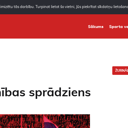
mizētu tās darbību. Turpinot lietot šo vietni, Jūs piekrītat sīkdatņu lietoša
Sākums
Sporta ve
ŽURNĀL
nības sprādziens