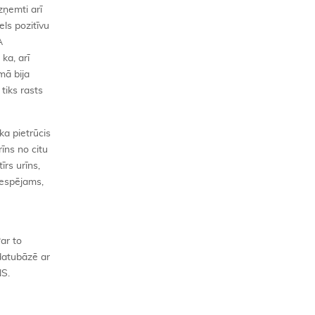
zņemti arī
els pozitīvu
A
ka, arī
ēmā bija
tiks rasts
ka pietrūcis
rīns no citu
īrs urīns,
 iespējams,
ar to
 datubāzē ar
NS.