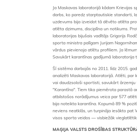
Ja Maskavas laboratorijā kādam Krievijas sp
darbs, ko paredz starptautiskie standarti, la
uzdevums bija izveidot tā dēvēto atlēta pro
atlēta dzimums, disciplīna un notikums. Pro
laboratorijas bijušais vadītājs Grigorijs Ro
sporta ministra palīgam Jurijam Nagorniha
vārdus pievienoja atlētu profiliem. Ja lēmums
Savukārt karantīnas gadījumā laboratorija 
Šī sistēma darbojās no 2011. līdz 2015. gad
analizēti Maskavas laboratorijā. Atlēti, par
vai daudzsološi sportisti, savukārt ārzemju
"Karantīna". Tiem tika piemērota parastā ana
atbilstošos norādījumus veica par 577 atlē
bija noteikta karantīna. Kopumā 89 % pozitīv
neviens neatklās, un turpināja iesākto pat
visos sporta veidos — visbiežāk vieglatlēti
MAĢIJA VALSTS DROŠĪBAS STRUKTŪR