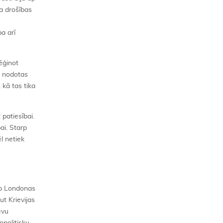
a drošības
a arī
mēģinot
n nodotas
 kā tas tika
patiesībai.
ai. Starp
l netiek
arp Londonas
ut Krievijas
evu