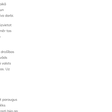
aikā
 un
va darbi.
izvietot
amēr tas
o
 drošības
avāds
ā valsts
las. Uz
ēt paraugus
vēks
asti bija ap