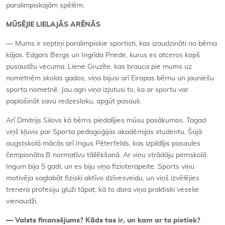
paralimpiskajām spēlēm.
MŪSĒJIE LIELAJĀS ARĒNĀS
— Mums ir septiņi paralimpiskie sportisti, kas izaudzināti no bērna
kājas. Edgars Bergs un Ingrīda Priede, kurus es atceros kopš
pusaudžu vecuma. Liene Gruzīte, kas brauca pie mums uz
nometnēm skolas gados, viņa bijusi arī Eiropas bērnu un jauniešu
sporta nometnē. Jau agri viņa izjutusi to, ka ar sportu var
paplašināt savu redzesloku, apgūt pasauli.
Arī Dmitrijs Silovs kā bērns piedalījies mūsu pasākumos. Tagad
viņš kļuvis par Sporta pedagoģijas akadēmijas studentu. Šajā
augstskolā mācās arī Ingus Pēterfelds, kas izpildījis pasaules
čempionāta B normatīvu tāllēkšanā. Ar viņu strādāju pirmskolā.
Ingum bija 5 gadi, un es biju viņa fizioterapeite. Sports viņu
motivēja saglabāt fiziski aktīvo dzīvesveidu, un viņš izvēlējies
trenera profesiju gluži tāpat, kā to dara viņa praktiski veselie
vienaudži.
— Valsts finansējums? Kāds tas ir, un kam ar to pietiek?