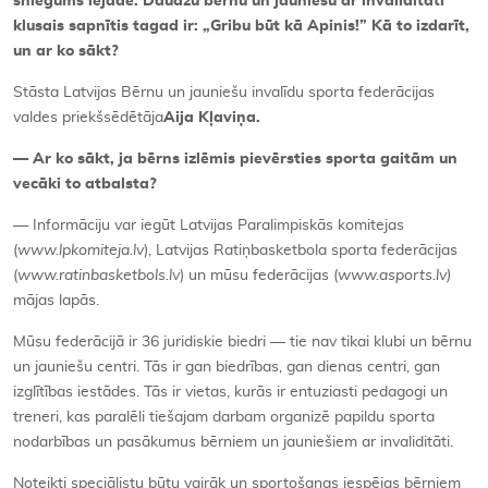
sniegums iejādē. Daudzu bērnu un jauniešu ar invaliditāti
klusais sapnītis tagad ir: „
Gribu būt kā Apinis!” Kā to izdarīt,
un ar ko sākt?
Stāsta Latvijas Bērnu un jauniešu invalīdu sporta federācijas
valdes priekšsēdētāja
Aija Kļaviņa.
— Ar ko sākt, ja bērns izlēmis pievērsties sporta gaitām un
vecāki to atbalsta?
— Informāciju var iegūt Latvijas Paralimpiskās komitejas
(
www.lpkomiteja.lv
), Latvijas Ratiņbasketbola sporta federācijas
(
www.ratinbasketbols.lv
) un mūsu federācijas (
www.asports.lv)
mājas lapās.
Mūsu federācijā ir 36 juridiskie biedri — tie nav tikai klubi un bērnu
un jauniešu centri. Tās ir gan biedrības, gan dienas centri, gan
izglītības iestādes. Tās ir vietas, kurās ir entuziasti pedagogi un
treneri, kas paralēli tiešajam darbam organizē papildu sporta
nodarbības un pasākumus bērniem un jauniešiem ar invaliditāti.
Noteikti speciālistu būtu vairāk un sportošanas iespējas bērniem