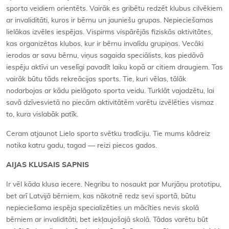
sporta veidiem orientēts. Vairāk es gribētu redzēt klubus cilvēkiem
ar invaliditāti, kuros ir bērnu un jauniešu grupas. Nepieciešamas
lielākas izvēles iespējas. Vispirms vispārējās fiziskās aktivitātes,
kas organizētas klubos, kur ir bērnu invalīdu grupiņas. Vecāki
ierodas ar savu bērnu, viņus sagaida speciālists, kas piedāvā
iespēju aktīvi un veselīgi pavadīt laiku kopā ar citiem draugiem. Tas
vairāk būtu tāds rekreācijas sports. Tie, kuri vēlas, tālāk
nodarbojas ar kādu pielāgoto sporta veidu. Turklāt vajadzētu, lai
savā dzīvesvietā no piecām aktivitātēm varētu izvēlēties vismaz
to, kura vislabāk patīk.
Ceram atjaunot Lielo sporta svētku tradīciju. Tie mums kādreiz
notika katru gadu, tagad — reizi piecos gados.
AIJAS KLUSAIS SAPNIS
Ir vēl kāda klusa iecere. Negribu to nosaukt par Murjāņu prototipu,
bet arī Latvijā bērniem, kas nākotnē redz sevi sportā, būtu
nepieciešama iespēja specializēties un mācīties nevis skolā
bērniem ar invaliditāti, bet iekļaujošajā skolā. Tādas varētu būt