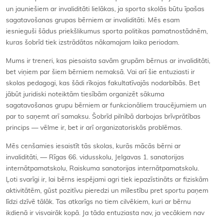
un jauniešiem ar invaliditāti lielākas, ja sporta skolās būtu īpašas
sagatavošanas grupas bērniem ar invaliditāti. Mēs esam
iesnieguši šādus priekšlikumus sporta politikas pamatnostādnēm,
kuras šobrīd tiek izstrādātas nākamajam laika periodam.
Mums ir treneri, kas piesaista savām grupām bērnus ar invaliditāti,
bet viņiem par šiem bērniem nemaksā. Vai arī šie entuziasti ir
skolas pedagogi, kas šādi rīkojas fakultatīvajās nodarbībās. Bet
jābūt juridiski noteiktām tiesībām organizēt sākuma
sagatavošanas grupu bērniem ar funkcionāliem traucējumiem un
par to saņemt arī samaksu. Šobrīd pilnībā darbojas brīvprātības
princips — vēlme ir, bet ir arī organizatoriskās problēmas.
Mēs cenšamies iesaistīt tās skolas, kurās mācās bērni ar
invaliditāti, — Rīgas 66. vidusskolu, Jelgavas 1. sanatorijas
internātpamatskolu, Raiskuma sanatorijas internātpamatskolu.
Ļoti svarīgi ir, lai bērns iespējami agri tiek iepazīstināts ar fiziskām
aktivitātēm, gūst pozitīvu pieredzi un mīlestību pret sportu paņem
līdzi dzīvē tālāk. Tas atkarīgs no tiem cilvēkiem, kuri ar bērnu
ikdienā ir visvairāk kopā. Ja tāda entuziasta nav, ja vecākiem nav