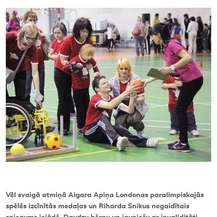
Kontakti
Vēl svaigā atmiņā Aigara Apiņa Londonas paralimpiskajās
spēlēs izcīnītās medaļas un Riharda Snikus negaidītais