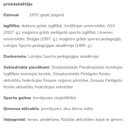
priekšsēdētāja
Dzimusi
1970. gadā Jelgavā
Izglītība
: doktora grāds izglītībā, Virdžīnijas universitāte, ASV
(2007. g.); maģistra grāds pielāgotā sporta izglītībā, Lēvenes
universitāte, Beļģija (1997. g.); maģistra grāds sporta pedagoģijā,
Latvijas Sporta pedagoģijas akadēmija (1995. g.)
Darbavieta
: Latvijas Sporta pedagoģijas akadēmija
Sabiedriskie pienākumi
: Starptautiskās Paralimpiskās komitejas
Izglītības komisijas locekle, Starptautiskās Pielāgoto fizisko
aktivitāšu federācijas Eiropas reģiona pārstāve, Eiropas Pielāgoto
fizisko aktivitāšu federācijas sekretāre
Sporta gaitas
: trenējusies vieglatlētikā
Ģimenes stāvoklis
: precējusies, divu bērnu māte
Vaļasprieki
: teniss, peldēšana, fiziskās aktivitātes kopā ar ģimeni