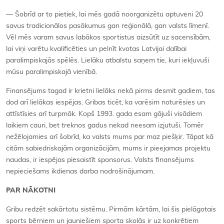
— Šobrīd ar to pietiek, lai mēs gadā noorganizētu aptuveni 20
savus tradicionālos pasākumus gan reģionālā, gan valsts līmenī.
Vēl mēs varam savus labākos sportistus aizsūtīt uz sacensībām,
lai viņi varētu kvalificēties un pelnīt kvotas Latvijai dalībai
paralimpiskajās spēlēs. Lielāku atbalstu saņem tie, kuri iekļuvuši
mūsu paralimpiskajā vienībā.
Finansējums tagad ir krietni lielāks nekā pirms desmit gadiem, tas
dod arī lielākas iespējas. Gribas ticēt, ka varēsim noturēsies un
attīstīsies arī turpmāk. Kopš 1993. gada esam gājuši visādiem
laikiem cauri, bet
treknos
gadus nekad neesam izjutuši. Tomēr
nežēlojamies arī šobrīd, ka valsts mums par maz piešķir. Tāpat kā
citām sabiedriskajām organizācijām, mums ir pieejamas projektu
naudas, ir iespējas piesaistīt sponsorus. Valsts finansējums
nepieciešams ikdienas darba nodrošinājumam.
PAR NĀKOTNI
Gribu redzēt sakārtotu sistēmu. Pirmām kārtām, lai šis pielāgotais
sports bērniem un jauniešiem sporta skolās ir uz konkrētiem