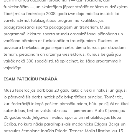
Bērni ir ar ļoti dažādām problēmām — gan sociālām, gan
funkcionālām —, un skolotājam jāprot strādāt ar šiem audzēkņiem.
Tādēļ mūsu federācija 2008. gadā izveidoja mācību iestādi, lai
varētu īstenot tālākizglītības programmu kvalifikācijas
paaugstināšanai sporta pedagogiem un treneriem. Mūsu
programmā iekļauta sporta stundu organizēšana, plānošana un
vadīšana bērniem ar funkcionāliem traucējumiem. Rudens un
pavasara brīvlaikos organizējam četru dienu kursus par dažādām
tēmām, pieaicinām arī ārzemju vieslektorus. Kursus beiguši jau
vairāk nekā 300 speciālisti, tā apliecinot, ka šāda programma ir
vajadzīga.
ESAM PATEICĪBU PARĀDĀ
Mūsu federācijas darbības 20 gadu laikā cilvēki ir nākuši un gājuši,
jo pārsvarā šis darbs notiek pēc brīvprātības principa. Tomēr tie,
kuri federācijā ir kopš pašiem pirmsākumiem, būtu pelnījuši ne tikai
sabiedrības, bet arī valsts atzinību — piemēram, Ruta Kļaviņa jau
20 gadus vada Jelgavas invalīdu sporta un rehabilitācijas klubu
Cerība
, no kura nācis paralimpiskais medaļnieks Edgars Bergs un
pasaules čempione Ingrīda Priede. Trenere Maija Ukstiņa jau 15