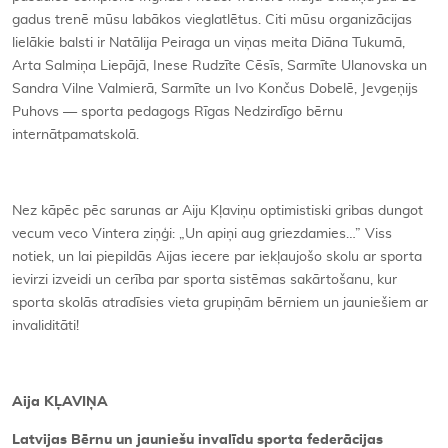
gadus trenē mūsu labākos vieglatlētus. Citi mūsu organizācijas
lielākie balsti ir Natālija Peiraga un viņas meita Diāna Tukumā,
Arta Salmiņa Liepājā, Inese Rudzīte Cēsīs, Sarmīte Ulanovska un
Sandra Vilne Valmierā, Sarmīte un Ivo Končus Dobelē, Jevgeņijs
Puhovs — sporta pedagogs Rīgas Nedzirdīgo bērnu
internātpamatskolā.
Nez kāpēc pēc sarunas ar Aiju Kļaviņu optimistiski gribas dungot
vecum veco Vintera ziņģi: „Un apiņi aug griezdamies…” Viss
notiek, un lai piepildās Aijas iecere par iekļaujošo skolu ar sporta
ievirzi izveidi un cerība par sporta sistēmas sakārtošanu, kur
sporta skolās atradīsies vieta grupiņām bērniem un jauniešiem ar
invaliditāti!
Aija KĻAVIŅA
Latvijas Bērnu un jauniešu invalīdu sporta federācijas