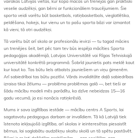
vairākās Latvijas vietās, kur kopā mācās un trenējas gan praktiski
veselie audzēkņi, gan bērni ar funkcionāliem traucējumiem. Šie
sporta veidi varētu būt basketbols, ratiņbasketbols, vieglatlētika,
peldēšana, hokejs, kur vienu un to pašu sporta bāzi var izmantot
kā vieni, tā otri audzēkņi.
Tā varētu būt arī skola ar profesionālu ievirzi — tu tagad mācies
un trenējies šeit, bet pēc tam tev būs iespēja mācīties Sporta
pedagoģijas akadēmijā, Latvijas Universitātē vai Rīgas Tehniskajā
universitātē konkrētā programmā. Šobrīd jaunietis pats meklē kaut
kur kaut ko. Tas būtu liels atbalsts jauniešiem un viņu ģimenēm.
Arī sabiedrībai tas būtu pozitīvi. Vārds
invaliditāte
daļā sabiedrības
izraisa tikai žēlumu — problēma problēmas galā —, bet tieši ar
šādu mācību modeli mēs parādītu, ka dzīve nebeidzas 15—16
gadu vecumā, ja esi nonācis ratiņkrēslā.
Mums ir sava izglītības iestāde — mācību centrs
A Sports
, lai
sagatavotu pedagogus darbam ar invalīdiem. Tā kā Latvijā tiek
īstenota iekļaujošā izglītība, arī skolas ir ieinteresētas piesaistīt
bērnus, lai saglabātu audzēkņu skaitu skolā un tā spētu pastāvēt.