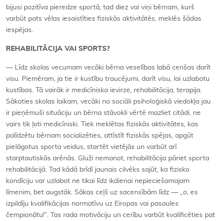
bijusi pozitīva pieredze sportā, tad diez vai viņi bērnam, kurš
varbūt pats vēlas iesaistīties fiziskās aktivitātēs, meklēs šādas
iespējas.
REHABILITĀCIJA VAI SPORTS?
— Līdz skolas vecumam vecāki bērna veselības labā cenšas darīt
visu. Piemēram, ja tie ir kustību traucējumi, darīt visu, lai uzlabotu
kustības. Tā vairāk ir medicīniska ievirze, rehabilitācija, terapija.
Sākoties skolas laikam, vecāki no sociāli psiholoģiskā viedokļa jau
ir pieņēmuši situāciju un bērna stāvokli vērtē mazliet citādi, ne
vairs tik ļoti medicīniski. Tiek meklētas fiziskās aktivitātes, kas
palīdzētu bērnam socializēties, attīstīt fiziskās spējas, apgūt
pielāgotus sporta veidus, startēt vietējās un varbūt arī
starptautiskās arēnās. Gluži nemanot, rehabilitācija pāriet sporta
rehabilitācijā. Tad kādā brīdī jaunais cilvēks sajūt, ka fizisko
kondīciju var uzlabot ne tikai līdz ikdienai nepieciešamajam
līmenim, bet augstāk. Sākas ceļš uz sacensībām līdz — „o, es
izpildīju kvalifikācijas normatīvu uz Eiropas vai pasaules
čempionātu!”. Tas rada motivāciju un cerību varbūt kvalificēties pat