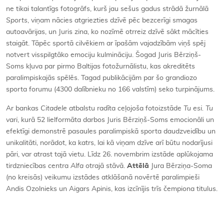
ne tikai talantīgs fotogrāfs, kurš jau sešus gadus strādā žurnālā
Sports
, viņam nācies atgriezties dzīvē pēc bezcerīgi smagas
autoavārijas, un Juris zina, ko nozīmē otrreiz dzīvē sākt mācīties
staigāt. Tāpēc sportā cilvēkiem ar īpašām vajadzībām viņš spēj
notvert visspilgtāko emociju kulmināciju. Šogad Juris Bērziņš-
Soms kļuva par pirmo Baltijas fotožurnālistu, kas akreditēts
paralimpiskajās spēlēs. Tagad publikācijām par šo grandiozo
sporta forumu (4300 dalībnieku no 166 valstīm) seko turpinājums.
Ar bankas
Citadele
atbalstu radīta ceļojoša fotoizstāde
Tu esi. Tu
vari
, kurā 52 lielformāta darbos Juris Bērziņš-Soms emocionāli un
efektīgi demonstrē pasaules paralimpiskā sporta daudzveidību un
unikalitāti, norādot, ka katrs, lai kā viņam dzīve arī būtu nodarījusi
pāri, var atrast tajā vietu. Līdz 26. novembrim izstāde aplūkojama
tirdzniecības centra
Alfa
otrajā stāvā.
Attēlā
Jura Bērziņa-Soma
(no kreisās) veikumu izstādes atklāšanā novērtē paralimpieši
Andis Ozolnieks un Aigars Apinis, kas izcīnījis trīs čempiona titulus.