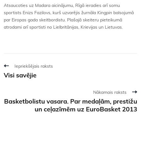
Atsaucoties uz Madara aicinājumu, Rīgā ieradies arī somu
sportists Enizs Fazilovs, kurš uzvarējis žurnāla
Kingpin
balsojumā
par Eiropas gada skeitbordistu. Plašajā skeiteru pieteikumā
atrodami arī sportisti no Lielbritānijas, Krievijas un Lietuvas.
Iepriekšējais raksts
Visi savējie
Nākamais raksts
Basketbolistu vasara. Par medaļām, prestižu
un ceļazīmēm uz EuroBasket 2013