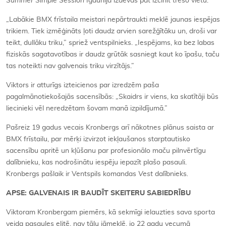
Summer Simple Session
Igaunijā izdevās pat izcīnīt trešo vietu.”
„Labākie BMX frīstaila meistari nepārtraukti meklē jaunas iespējas
trikiem. Tiek izmēģināts ļoti daudz arvien sarežģītāku un, droši var
teikt, dullāku triku,” spriež ventspilnieks. „Iespējams, ka bez labas
fiziskās sagatavotības ir daudz grūtāk sasniegt kaut ko īpašu, taču
tas noteikti nav galvenais triku virzītājs.”
Viktors ir atturīgs izteicienos par izredzēm paša
pagalmānotiekošajās sacensībās: „Skaidrs ir viens, ka skatītāji būs
liecinieki vēl neredzētam šovam manā izpildījumā.”
Pašreiz 19 gadus vecais Kronbergs arī nākotnes plānus saista ar
BMX frīstailu, par mērķi izvirzot iekļaušanos starptautisko
sacensību apritē un kļūšanu par profesionālo maču pilnvērtīgu
dalībnieku, kas nodrošinātu iespēju iepazīt plašo pasauli.
Kronbergs pašlaik ir Ventspils komandas
Vest
dalībnieks
.
APSE: GALVENAIS IR BAUDĪT SKEITERU SABIEDRĪBU
Viktoram Kronbergam piemērs, kā sekmīgi ielauzties sava sporta
veida pasaules elitē, nav tālu jāmeklē, jo 22 gadu vecumā