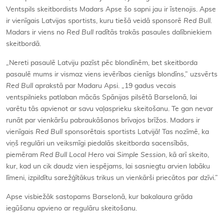
Ventspils skeitbordists Madars Apse šo sapni jau ir īstenojis. Apse
ir vienīgais Latvijas sportists, kuru tiešā veidā sponsorē
Red Bull.
Madars ir viens no
Red Bull
radītās trakās pasaules dalībniekiem
skeitbordā.
„Nereti pasaulē Latviju pazīst pēc blondīnēm, bet skeitborda
pasaulē mums ir vismaz viens ievērības cienīgs blondīns,” uzsvērts
Red Bull
aprakstā par Madaru Apsi. „19 gadus vecais
ventspilnieks patlaban mācās Spānijas pilsētā Barselonā, lai
varētu tās apvienot ar savu vaļasprieku skeitošanu. Te gan nevar
runāt par vienkāršu pabraukāšanos brīvajos brīžos. Madars ir
vienīgais
Red Bull
sponsorētais sportists Latvijā! Tas nozīmē, ka
viņš regulāri un veiksmīgi piedalās skeitborda sacensībās,
piemēram
Red Bull Local Hero
vai
Simple Session
, kā arī skeito,
kur, kad un cik daudz vien iespējams, lai sasniegtu arvien labāku
līmeni, izpildītu sarežģītākus trikus un vienkārši priecātos par dzīvi.”
Apse visbiežāk sastopams Barselonā, kur bakalaura grāda
iegūšanu apvieno ar regulāru skeitošanu.