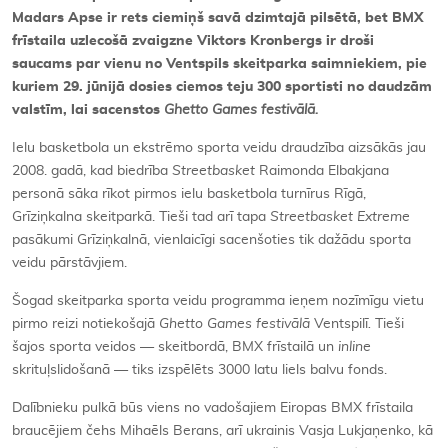
Madars Apse ir rets ciemiņš savā dzimtajā pilsētā, bet BMX
frīstaila uzlecošā zvaigzne Viktors Kronbergs ir droši
saucams par vienu no Ventspils skeitparka saimniekiem, pie
kuriem 29. jūnijā dosies ciemos teju 300 sportisti no daudzām
valstīm, lai sacenstos
Ghetto Games festivālā.
Ielu basketbola un ekstrēmo sporta veidu draudzība aizsākās jau
2008. gadā, kad biedrība
Streetbasket
Raimonda Elbakjana
personā sāka rīkot pirmos ielu basketbola turnīrus Rīgā,
Grīziņkalna skeitparkā. Tieši tad arī tapa
Streetbasket Extreme
pasākumi Grīziņkalnā, vienlaicīgi sacenšoties tik dažādu sporta
veidu pārstāvjiem.
Šogad skeitparka sporta veidu programma ieņem nozīmīgu vietu
pirmo reizi notiekošajā
Ghetto Games festivālā
Ventspilī
.
Tieši
šajos sporta veidos — skeitbordā, BMX frīstailā un
inline
skrituļslidošanā — tiks izspēlēts 3000 latu liels balvu fonds.
Dalībnieku pulkā būs viens no vadošajiem Eiropas BMX frīstaila
braucējiem čehs Mihaēls Berans, arī ukrainis Vasja Lukjaņenko, kā