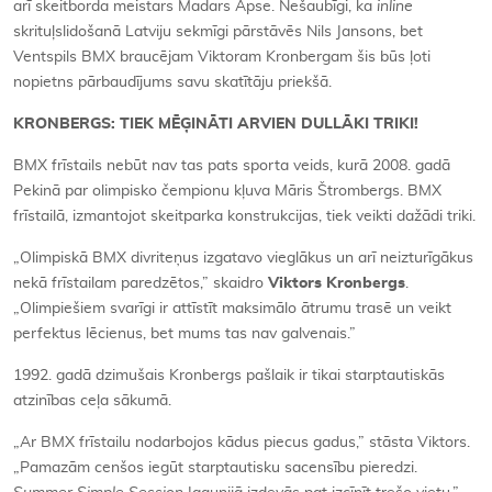
arī skeitborda meistars Madars Apse. Nešaubīgi, ka
inline
skrituļslidošanā Latviju sekmīgi pārstāvēs Nils Jansons, bet
Ventspils BMX braucējam Viktoram Kronbergam šis būs ļoti
nopietns pārbaudījums savu skatītāju priekšā.
KRONBERGS: TIEK MĒĢINĀTI ARVIEN DULLĀKI TRIKI!
BMX frīstails nebūt nav tas pats sporta veids, kurā 2008. gadā
Pekinā par olimpisko čempionu kļuva Māris Štrombergs. BMX
frīstailā, izmantojot skeitparka konstrukcijas, tiek veikti dažādi triki.
„Olimpiskā BMX divriteņus izgatavo vieglākus un arī neizturīgākus
nekā frīstailam paredzētos,” skaidro
Viktors Kronbergs
.
„Olimpiešiem svarīgi ir attīstīt maksimālo ātrumu trasē un veikt
perfektus lēcienus, bet mums tas nav galvenais.”
1992. gadā dzimušais Kronbergs pašlaik ir tikai starptautiskās
atzinības ceļa sākumā.
„Ar BMX frīstailu nodarbojos kādus piecus gadus,” stāsta Viktors.
„Pamazām cenšos iegūt starptautisku sacensību pieredzi.