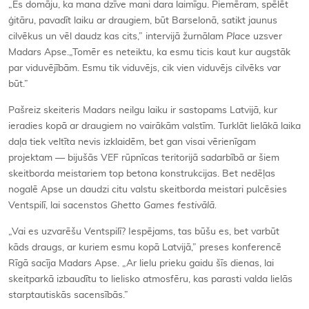
„Es domāju, ka mana dzīve mani dara laimīgu. Piemēram, spēlēt
ģitāru, pavadīt laiku ar draugiem, būt Barselonā, satikt jaunus
cilvēkus un vēl daudz kas cits,” intervijā žurnālam
Place
uzsver
Madars Apse.„Tomēr es neteiktu, ka esmu ticis kaut kur augstāk
par viduvējībām. Esmu tik viduvējs, cik vien viduvējs cilvēks var
būt.”
Pašreiz skeiteris Madars neilgu laiku ir sastopams Latvijā, kur
ieradies kopā ar draugiem no vairākām valstīm. Turklāt lielākā laika
daļa tiek veltīta nevis izklaidēm, bet gan visai vērienīgam
projektam — bijušās VEF rūpnīcas teritorijā sadarbībā ar šiem
skeitborda meistariem top betona konstrukcijas. Bet nedēļas
nogalē Apse un daudzi citu valstu skeitborda meistari pulcēsies
Ventspilī, lai sacenstos
Ghetto Games festivālā.
„Vai es uzvarēšu Ventspilī? Iespējams, tas būšu es, bet varbūt
kāds draugs, ar kuriem esmu kopā Latvijā,” preses konferencē
Rīgā sacīja Madars Apse. „Ar lielu prieku gaidu šīs dienas, lai
skeitparkā izbaudītu to lielisko atmosfēru, kas parasti valda lielās
starptautiskās sacensībās.”