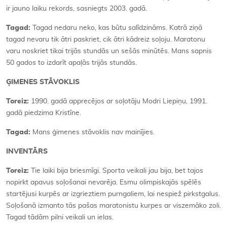
ir jauno laiku rekords, sasniegts 2003. gadā.
Tagad:
Tagad nedaru neko, kas būtu salīdzināms. Katrā ziņā
tagad nevaru tik ātri paskriet, cik ātri kādreiz soļoju. Maratonu
varu noskriet tikai trijās stundās un sešās minūtēs. Mans sapnis
50 gados to izdarīt apaļās trijās stundās.
ĢIMENES STĀVOKLIS
Toreiz:
1990. gadā apprecējos ar soļotāju Modri Liepiņu, 1991.
gadā piedzima Kristīne.
Tagad:
Mans ģimenes stāvoklis nav mainījies.
INVENTĀRS
Toreiz:
Tie laiki bija briesmīgi. Sporta veikali jau bija, bet tajos
nopirkt apavus soļošanai nevarēja. Esmu olimpiskajās spēlēs
startējusi kurpēs ar izgrieztiem purngaliem, lai nespiež pirkstgalus.
Soļošanā izmanto tās pašas maratonistu kurpes ar viszemāko zoli.
Tagad tādām pilni veikali un ielas.