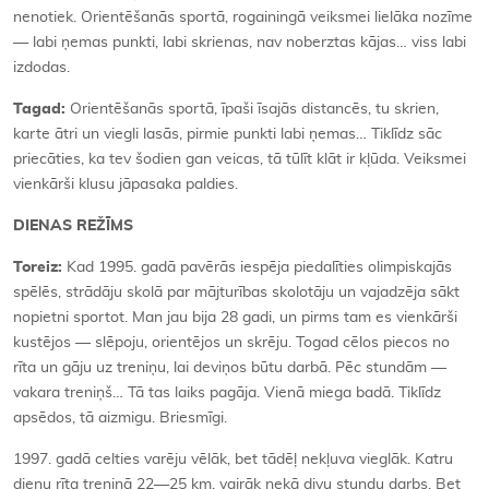
nenotiek. Orientēšanās sportā, rogainingā veiksmei lielāka nozīme
— labi ņemas punkti, labi skrienas, nav noberztas kājas… viss labi
izdodas.
Tagad:
Orientēšanās sportā, īpaši īsajās distancēs, tu skrien,
karte ātri un viegli lasās, pirmie punkti labi ņemas… Tiklīdz sāc
priecāties, ka tev šodien gan veicas, tā tūlīt klāt ir kļūda. Veiksmei
vienkārši klusu jāpasaka paldies.
DIENAS REŽĪMS
Toreiz:
Kad 1995. gadā pavērās iespēja piedalīties olimpiskajās
spēlēs, strādāju skolā par mājturības skolotāju un vajadzēja sākt
nopietni sportot. Man jau bija 28 gadi, un pirms tam es vienkārši
kustējos — slēpoju, orientējos un skrēju. Togad cēlos piecos no
rīta un gāju uz treniņu, lai deviņos būtu darbā. Pēc stundām —
vakara treniņš… Tā tas laiks pagāja. Vienā miega badā. Tiklīdz
apsēdos, tā aizmigu. Briesmīgi.
1997. gadā celties varēju vēlāk, bet tādēļ nekļuva vieglāk. Katru
dienu rīta treniņā 22—25 km, vairāk nekā divu stundu darbs. Bet