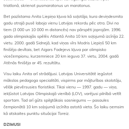
triatlonā, skrienot pusmaratonus un maratonus.
Bet pazīstama Anita Liepiņa kļuva kā soļotāja, kura deviņdesmito
gadu otrajā pusē laboja vienu Latvijas rekordu pēc otra. Divi no
tiem (3 000 un 10 000 m distancēs) nav pārspēti joprojām. 1996.
gada olimpiskajās spēlēs Atlantā Anita 10 km soļojumā izcīnīja 22.
vietu. 2000. gadā Sidnejā, kad viņas vīrs Modris Liepiņš 50 km
finišēja devītais, bet Aigars Fadejevs kļuva par olimpisko
vicečempionu, kurzemniece 20 km ieguva 37. vietu, 2004. gadā
Atēnās finišēja ar 45. rezultātu.
Visu laiku Anita arī strādājusi. Latvijas Universitātē iegūstot
mākslas pedagoga specialitāti, vispirms par mājturības skolotāju,
vēlāk pievērsusies floristikai. Tikai vienu — 1997. gadu — viņa,
iekļūstot Latvijas Olimpiskajā vienībā (LOV), varējusi pilnībā veltīt
sportam. Tad arī gūts spilgtākais sasniegums — pasaules
čempionātā 10 km soļojumā izcīnīta astotā vieta. Šo laiku ņemsim
kā atskaites punktu situācijai
Toreiz
.
DZIMUSI