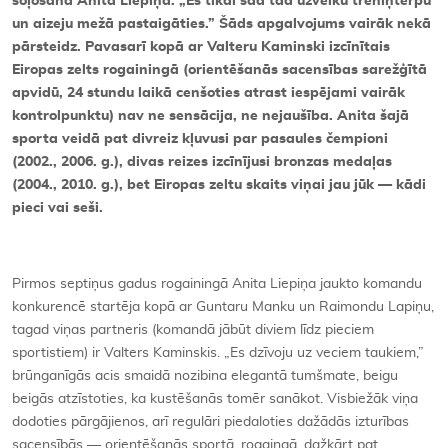
soļošanā Anita Liepiņa.
„
Es tikai šad tad uzvelku treniņtērpu
un aizeju mežā pastaigāties.” Šāds apgalvojums vairāk nekā
pārsteidz. Pavasarī kopā ar Valteru Kaminski izcīnītais
Eiropas zelts rogainingā (orientēšanās sacensības sarežģītā
apvidū, 24 stundu laikā cenšoties atrast iespējami vairāk
kontrolpunktu) nav ne sensācija, ne nejaušība. Anita šajā
sporta veidā pat divreiz kļuvusi par pasaules čempioni
(2002., 2006. g.), divas reizes izcīnījusi bronzas medaļas
(2004., 2010. g.), bet Eiropas zeltu skaits viņai jau jūk — kādi
pieci vai seši.
Pirmos septiņus gadus rogainingā Anita Liepiņa jaukto komandu
konkurencē startēja kopā ar Guntaru Manku un Raimondu Lapiņu,
tagad viņas partneris (komandā jābūt diviem līdz pieciem
sportistiem) ir Valters Kaminskis. „Es dzīvoju uz veciem taukiem,”
brūnganīgās acis smaidā nozibina elegantā tumšmate, beigu
beigās atzīstoties, ka kustēšanās tomēr sanākot. Visbiežāk viņa
dodoties pārgājienos, arī regulāri piedaloties dažādās izturības
sacensībās — orientēšanās sportā, rogaingā, dažkārt pat