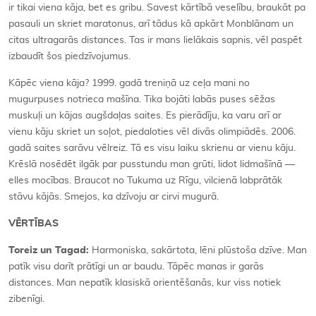
ir tikai viena kāja, bet es gribu. Savest kārtībā veselību, braukāt pa
pasauli un skriet maratonus, arī tādus kā apkārt Monblānam un
citas ultragarās distances. Tas ir mans lielākais sapnis, vēl paspēt
izbaudīt šos piedzīvojumus.
Kāpēc viena kāja? 1999. gadā treniņā uz ceļa mani no
mugurpuses notrieca mašīna. Tika bojāti labās puses sēžas
muskuļi un kājas augšdaļas saites. Es pierādīju, ka varu arī ar
vienu kāju skriet un soļot, piedaloties vēl divās olimpiādēs. 2006.
gadā saites sarāvu vēlreiz. Tā es visu laiku skrienu ar vienu kāju.
Krēslā nosēdēt ilgāk par pusstundu man grūti, lidot lidmašīnā —
elles mocības. Braucot no Tukuma uz Rīgu, vilcienā labprātāk
stāvu kājās. Smejos, ka dzīvoju ar cirvi mugurā.
VĒRTĪBAS
Toreiz un Tagad:
Harmoniska, sakārtota, lēni plūstoša dzīve. Man
patīk visu darīt prātīgi un ar baudu. Tāpēc manas ir garās
distances. Man nepatīk klasiskā orientēšanās, kur viss notiek
zibenīgi.