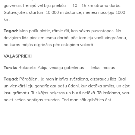
galvenais treniņš vēl bija priekšā — 10—15 km ātruma darbs.
Gatavojoties startam 10 000 m distancē, mēnesī nosoļoju 1000
km.
Tagad:
Man patīk platie, rāmie rīti, kas sākas pusastoņos. No
deviņiem līdz pieciem esmu darbā, pēc tam eju vadīt vingrošanu,
no kuras mājās atgriežos pēc astoņiem vakarā.
VAĻASPRIEKI
Toreiz:
Rokdarbi. Adīju, veidoju gobelēnus — lielus, mazus.
Tagad:
Pārgājieni. Ja man ir brīva svētdiena, aizbraucu līdz jūrai
un vienkārši eju gandrīz gar pašu ūdeni, kur cietāka smilts, un ejot
lasu grāmatu. Tur kājas neķeras un burti nelēkā. Tā lasīdama, varu
noiet sešas septiņas stundas. Tad man sāk gribēties ēst.