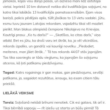
jāmokās, kājas visu darīja pašas, un aiznesa mani līdz astotajai
vietai. Iepriekš 10 km distancē notika divi kvalifikācijas soļojumi, no
katra tikai labākās 13 kvalificējās pamatsacensībām. Ejam visas
bariņā, palicis pēdējais aplis, tūlīt jāsākas to 13 vietu sadalei. Jūtu,
esmu tuvu jaunam Latvijas rekordam, vajadzētu tikai vēl mazliet
pielikt. Man blakus olimpiskā čempione Nikolajeva no Krievijas.
Kautrīgi prasu: „Ko tu darīsi?” — „Skatīšos, ko citas darīs,” viņa
atbild. Bet es jūtu, ka droši varu iet ātrāk, ka, ja vēl vilcināšos,
rekords izpaliks, un gandrīz vai kaunīgi novelku: „Piedodiet,
meitenes, man jāiet ātrāk…” Tā tas rekords 44:07 stāv joprojām.
Tas tika sasniegts ar tādu vieglumu, ka joprojām šo soļojumu
atceros, kā ļoti patīkamu piedzīvojumu.
Tagad:
Katrs rogainings ir gan mokas, gan piedzīvojums, sevišķi
patīkams, ja, sagaidot rezultātus, ieraugu, ka esam citiem tālu
priekšā.
LIELĀKĀ VEIKSME
Toreiz:
Soļošanā nekādi brīnumi nenotiek. Cik esi gatavs, tik arī ir.
Tikai bērnībā sapņoju — rīt iziešu uz starta un būšu pirmā! Tā