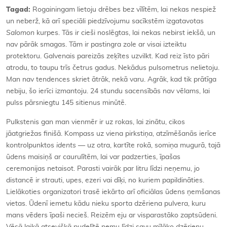
Tagad:
Rogainingam lietoju drēbes bez vīlītēm, lai nekas nespiež
un neberž, kā arī speciāli piedzīvojumu sacīkstēm izgatavotas
Salomon
kurpes. Tās ir cieši noslēgtas, lai nekas nebirst iekšā, un
nav pārāk smagas. Tām ir pastingra zole ar visai izteiktu
protektoru. Galvenais pareizās zeķītes uzvilkt. Kad reiz īsto pāri
atrodu, to taupu trīs četrus gadus. Nekādus pulsometrus nelietoju.
Man nav tendences skriet ātrāk, nekā varu. Agrāk, kad tik prātīga
nebiju, šo ierīci izmantoju. 24 stundu sacensībās nav vēlams, lai
pulss pārsniegtu 145 sitienus minūtē.
Pulkstenis gan man vienmēr ir uz rokas, lai zinātu, cikos
jāatgriežas finišā. Kompass uz viena pirkstiņa, atzīmēšanās ierīce
kontrolpunktos
idents
— uz otra, kartīte rokā, somiņa mugurā, tajā
ūdens maisiņš ar caurulītēm, lai var padzerties, īpašas
ceremonijas netaisot. Parasti vairāk par litru līdzi neņemu, jo
distancē ir strauti, upes, ezeri vai dīķi, no kuriem papildināties.
Lielākoties organizatori trasē iekārto arī oficiālas ūdens ņemšanas
vietas. Ūdenī iemetu kādu nieku sporta dzēriena pulvera, kuru
mans vēders īpaši necieš. Reizēm eju ar visparastāko zaptsūdeni.
Vēsā laikā atsevišķā pudelītē ņemu līdzi savu mīļāko dzērienu —