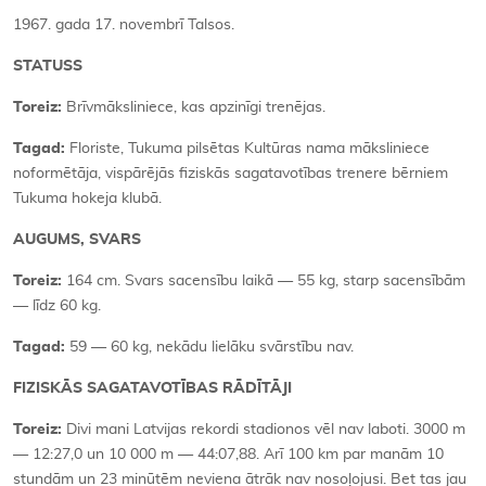
1967. gada 17. novembrī Talsos.
STATUSS
Toreiz:
Brīvmāksliniece, kas apzinīgi trenējas.
Tagad:
Floriste, Tukuma pilsētas Kultūras nama māksliniece
noformētāja, vispārējās fiziskās sagatavotības trenere bērniem
Tukuma hokeja klubā.
AUGUMS, SVARS
Toreiz:
164 cm. Svars sacensību laikā — 55 kg, starp sacensībām
— līdz 60 kg.
Tagad:
59 — 60 kg, nekādu lielāku svārstību nav.
FIZISKĀS SAGATAVOTĪBAS RĀDĪTĀJI
Toreiz:
Divi mani Latvijas rekordi stadionos vēl nav laboti. 3000 m
— 12:27,0 un 10 000 m — 44:07,88. Arī 100 km par manām 10
stundām un 23 minūtēm neviena ātrāk nav nosoļojusi. Bet tas jau