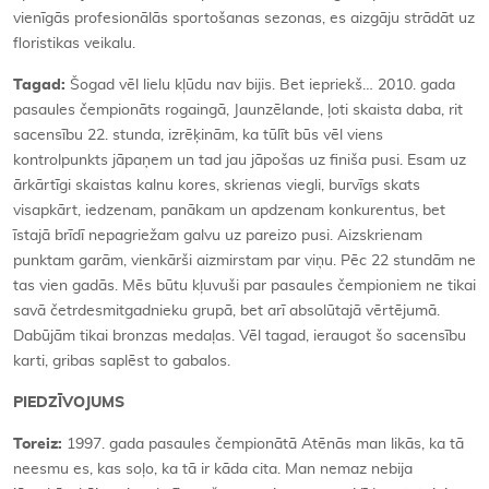
vienīgās profesionālās sportošanas sezonas, es aizgāju strādāt uz
floristikas veikalu.
Tagad:
Šogad vēl lielu kļūdu nav bijis. Bet iepriekš… 2010. gada
pasaules čempionāts rogaingā, Jaunzēlande, ļoti skaista daba, rit
sacensību 22. stunda, izrēķinām, ka tūlīt būs vēl viens
kontrolpunkts jāpaņem un tad jau jāpošas uz finiša pusi. Esam uz
ārkārtīgi skaistas kalnu kores, skrienas viegli, burvīgs skats
visapkārt, iedzenam, panākam un apdzenam konkurentus, bet
īstajā brīdī nepagriežam galvu uz pareizo pusi. Aizskrienam
punktam garām, vienkārši aizmirstam par viņu. Pēc 22 stundām ne
tas vien gadās. Mēs būtu kļuvuši par pasaules čempioniem ne tikai
savā četrdesmitgadnieku grupā, bet arī absolūtajā vērtējumā.
Dabūjām tikai bronzas medaļas. Vēl tagad, ieraugot šo sacensību
karti, gribas saplēst to gabalos.
PIEDZĪVOJUMS
Toreiz:
1997. gada pasaules čempionātā Atēnās man likās, ka tā
neesmu es, kas soļo, ka tā ir kāda cita. Man nemaz nebija