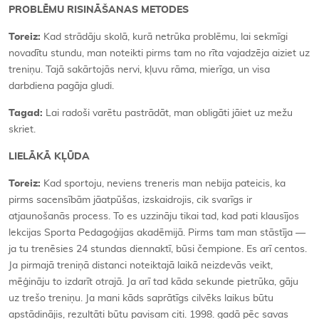
PROBLĒMU RISINĀŠANAS METODES
Toreiz:
Kad strādāju skolā, kurā netrūka problēmu, lai sekmīgi
novadītu stundu, man noteikti pirms tam no rīta vajadzēja aiziet uz
treniņu. Tajā sakārtojās nervi, kļuvu rāma, mierīga, un visa
darbdiena pagāja gludi.
Tagad:
Lai radoši varētu pastrādāt, man obligāti jāiet uz mežu
skriet.
LIELĀKĀ KĻŪDA
Toreiz:
Kad sportoju, neviens treneris man nebija pateicis, ka
pirms sacensībām jāatpūšas, izskaidrojis, cik svarīgs ir
atjaunošanās process. To es uzzināju tikai tad, kad pati klausījos
lekcijas Sporta Pedagoģijas akadēmijā. Pirms tam man stāstīja —
ja tu trenēsies 24 stundas diennaktī, būsi čempione. Es arī centos.
Ja pirmajā treniņā distanci noteiktajā laikā neizdevās veikt,
mēģināju to izdarīt otrajā. Ja arī tad kāda sekunde pietrūka, gāju
uz trešo treniņu. Ja mani kāds saprātīgs cilvēks laikus būtu
apstādinājis, rezultāti būtu pavisam citi. 1998. gadā pēc savas