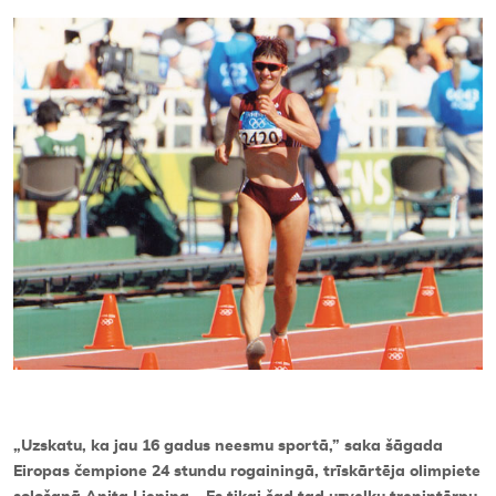
Kontakti
„
Uzskatu, ka jau 16 gadus neesmu sportā,” saka šāgada
Eiropas čempione 24 stundu rogainingā, trīskārtēja olimpiete