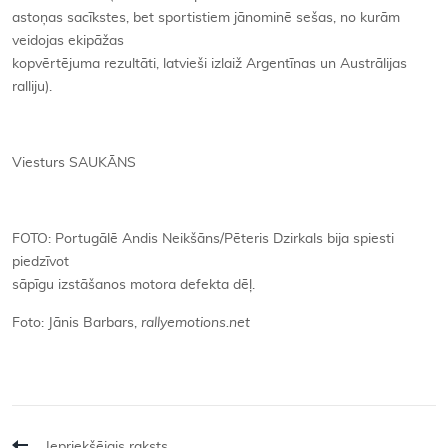
astoņas sacīkstes, bet sportistiem jānominē sešas, no kurām
veidojas ekipāžas
kopvērtējuma rezultāti, latvieši izlaiž Argentīnas un Austrālijas
ralliju).
Viesturs SAUKĀNS
FOTO: Portugālē Andis Neikšāns/Pēteris Dzirkals bija spiesti
piedzīvot
sāpīgu izstāšanos motora defekta dēļ.
Foto: Jānis Barbars,
rallyemotions.net
Iepriekšējais raksts