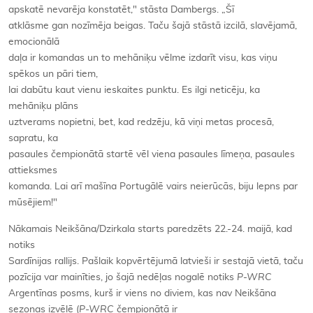
apskatē nevarēja konstatēt," stāsta Dambergs. „Šī
atklāsme gan nozīmēja beigas. Taču šajā stāstā izcilā, slavējamā,
emocionālā
daļa ir komandas un to mehāniķu vēlme izdarīt visu, kas viņu
spēkos un pāri tiem,
lai dabūtu kaut vienu ieskaites punktu. Es ilgi neticēju, ka
mehāniķu plāns
uztverams nopietni, bet, kad redzēju, kā viņi metas procesā,
sapratu, ka
pasaules čempionātā startē vēl viena pasaules līmeņa, pasaules
attieksmes
komanda. Lai arī mašīna Portugālē vairs neierūcās, biju lepns par
mūsējiem!"
Nākamais Neikšāna/Dzirkala starts paredzēts 22.-24. maijā, kad
notiks
Sardīnijas rallijs. Pašlaik kopvērtējumā latvieši ir sestajā vietā, taču
pozīcija var mainīties, jo šajā nedēļas nogalē notiks
P-WRC
Argentīnas posms, kurš ir viens no diviem, kas nav Neikšāna
sezonas izvēlē (
P-WRC
čempionātā ir