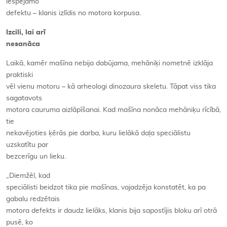
iespējamo
defektu – klanis izlīdis no motora korpusa.
Izcili, lai arī
nesanāca
Laikā, kamēr mašīna nebija dabūjama, mehāniķi nometnē izklāja
praktiski
vēl vienu motoru – kā arheologi dinozaura skeletu. Tāpat viss tika
sagatavots
motora cauruma aizlāpīšanai. Kad mašīna nonāca mehāniķu rīcībā,
tie
nekavējoties ķērās pie darba, kuru lielākā daļa speciālistu
uzskatītu par
bezcerīgu un lieku.
„Diemžēl, kad
speciālisti beidzot tika pie mašīnas, vajadzēja konstatēt, ka pa
gabalu redzētais
motora defekts ir daudz lielāks, klanis bija sapostījis bloku arī otrā
pusē, ko