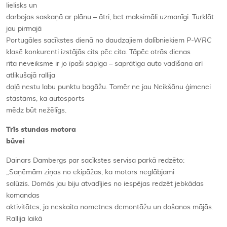
lielisks un
darbojas saskaņā ar plānu – ātri, bet maksimāli uzmanīgi. Turklāt
jau pirmajā
Portugāles sacīkstes dienā no daudzajiem dalībniekiem
P-WRC
klasē konkurenti izstājās cits pēc cita. Tāpēc otrās dienas
rīta neveiksme ir jo īpaši sāpīga – saprātīga auto vadīšana arī
atlikušajā rallija
daļā nestu labu punktu bagāžu. Tomēr ne jau Neikšānu ģimenei
stāstāms, ka autosports
mēdz būt nežēlīgs.
Trīs stundas motora
būvei
Dainars Dambergs par sacīkstes servisa parkā redzēto:
„Saņēmām ziņas no ekipāžas, ka motors neglābjami
salūzis. Domās jau biju atvadījies no iespējas redzēt jebkādas
komandas
aktivitātes, ja neskaita nometnes demontāžu un došanos mājās.
Rallija laikā