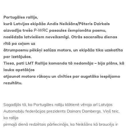
Portugāles rallijs,
kurā Latvijas ekipāža Andis Neikšāns/Pēteris Dzirkals
aizvadīja trešo
P-WRC
pasaules čempionāta posmu,
noslēdzās latviešiem neveiksmīgi. Otrās sacensību dienas
rītā pa ceļam uz
ātrumposmu pēkšņi salūza motors, un ekipāža tika uzskatīta
par izstājušos.
Tiesa, pati LMT Rallija komanda tā nedomāja – bija plāns, kā
lauka apstākļos
atjaunot motora rūkoņu un cīnīties par augstāko iespējamo
rezultātu.
Sagadījās tā, ka Portugāles ralliju klātienē vēroja arī Latvijas
Automobiļu federācijas prezidents Dainars Dambergs. Viņš teic,
ka rallija
pirmajā dienā redzētais pārliecinājis, ka Neikšāns kā braucējs ir