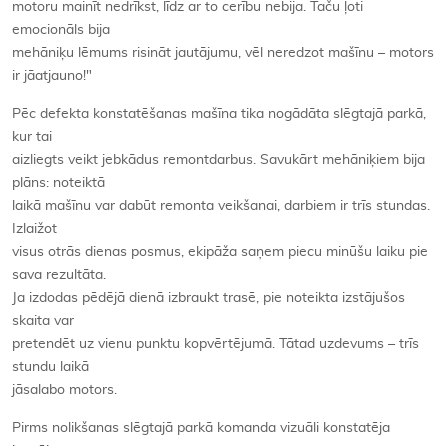
motoru mainīt nedrīkst, līdz ar to cerību nebija. Taču ļoti
emocionāls bija
mehāniķu lēmums risināt jautājumu, vēl neredzot mašīnu – motors
ir jāatjauno!"
Pēc defekta konstatēšanas mašīna tika nogādāta slēgtajā parkā,
kur tai
aizliegts veikt jebkādus remontdarbus. Savukārt mehāniķiem bija
plāns: noteiktā
laikā mašīnu var dabūt remonta veikšanai, darbiem ir trīs stundas.
Izlaižot
visus otrās dienas posmus, ekipāža saņem piecu minūšu laiku pie
sava rezultāta.
Ja izdodas pēdējā dienā izbraukt trasē, pie noteikta izstājušos
skaita var
pretendēt uz vienu punktu kopvērtējumā. Tātad uzdevums – trīs
stundu laikā
jāsalabo motors.
Pirms nolikšanas slēgtajā parkā komanda vizuāli konstatēja