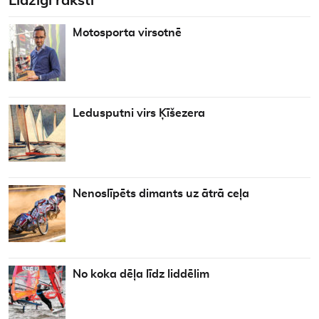
Līdzīgi raksti
Motosporta virsotnē
Ledusputni virs Ķīšezera
Nenoslīpēts dimants uz ātrā ceļa
No koka dēļa līdz liddēlim