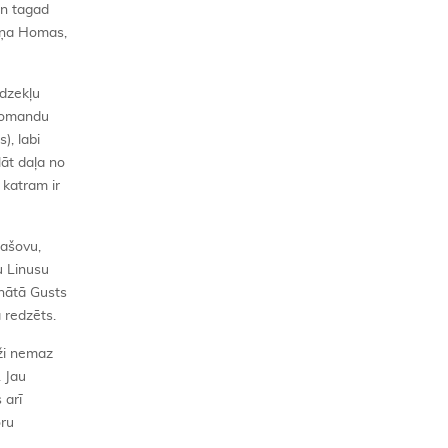
un tagad
Arņa Homas,
īdzekļu
 komandu
), labi
lāt daļa no
 katram ir
jašovu,
u Linusu
onātā Gusts
a redzēts.
ži nemaz
. Jau
 arī
oru