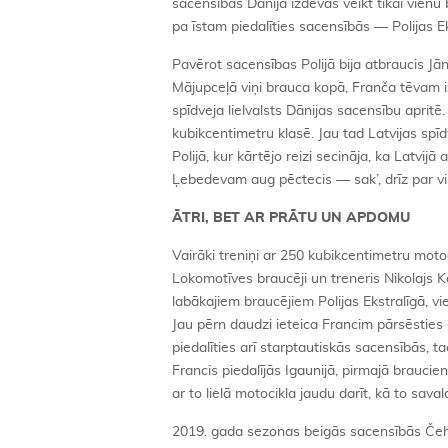
sacensībās Dānijā izdevās veikt tikai vien
pa īstam piedalīties sacensībās — Polijas E
Pavērot sacensības Polijā bija atbraucis Jān
Mājupceļā viņi brauca kopā, Franča tēvam iz
spīdveja lielvalsts Dānijas sacensību aprit
kubikcentimetru klasē. Jau tad Latvijas spīd
Polijā, kur kārtējo reizi secināja, ka Latv
Ļebedevam aug pēctecis — sak’, drīz par vi
ĀTRI, BET AR PRĀTU UN APDOMU
Vairāki treniņi ar 250 kubikcentimetru motoci
Lokomotīves braucēji un treneris Nikolajs Ko
labākajiem braucējiem Polijas Ekstralīgā, vi
Jau pērn daudzi ieteica Francim pārsēsties 
piedalīties arī starptautiskās sacensībās, 
Francis piedalījās Igaunijā, pirmajā braucie
ar to lielā motocikla jaudu darīt, kā to sav
2019. gada sezonas beigās sacensībās Čehij