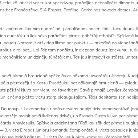
ā ceļa, kā latviski var tulkot speedway, parādījies nenoslīpēts dimants 
pējams bez Franča tēva, SIA Ergoss, Profline, Garkalnes novada domes, 
līdz zināmam līmenim nodrošināt piedalīšanos sacensībās, taču daudz l
rvien augstāk un līdz sāks parādīties pirmie gribētāji atbalstīt. Spīdvejā
 naudu (katram ir atšķirīga likme par punktu — atkarībā no vienošanās
tošus eiro, bet… Lai līdz tam nonāktu, ir diezgan daudz izdevumu, turk
 mehāniķiem un dzinēju tūnētājiem). Tas jau ir atsevišķs stāsts, un tas
ts savā pirmajā braucienā spēkojās ar nākamo uzvarētāju Andreju Kudr
ārspēja pieredzējušo Ķastu Puodžuku, bet nākamajā braucienā — zviedr
sts pēkšņi kļuva par vienu no favorītiem! Savā pirmajā Latvijas čempi
un ieņēma piekto vietu starp pieaugušajiem. Tāds debitants sen nebij
 Daugavpils Lokomotīves rindās neviens nebija ticis pamatsastāvā (da
vajadzēja mainīt savā ikdienas dzīvē), un Francis Gusts kļuva par pirmo
Ričards Ansviesulis. Spīdveja atdzimšana Rīgā jau sāk dot pirmos augļus
s — 3. vieta Eiropas junioru komandu čempionātā, 4. vieta pasaules juni
 kausa izcīņā pāriem, 3. vieta Polijas junioru komandu čempionātā).