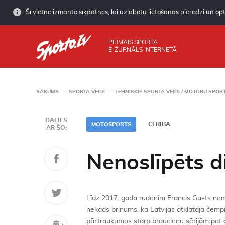
Šī vietne izmanto sīkdatnes, lai uzlabotu lietošanas pieredzi un opti
PIRMAIS SPORTA
E-ŽURNĀLS INTERNETĀ
SĀKUMS
SPORTA VEIDI
TEHNISKIE SPORTA VEIDI / MOTORU SPOR
DALIES
CERĪBA
MOTOSPORTS
AR ŠO:
Nenoslīpēts d
Līdz 2017. gada rudenim Francis Gusts nemaz
nekāds brīnums, ka Latvijas atklātajā čemp
pārtraukumos starp braucienu sērijām pat d