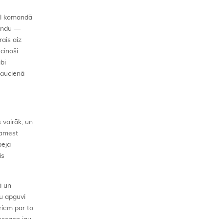
vēl komandā
mandu —
ais aiz
cinoši
bi
braucienā
 vairāk, un
pamest
pēja
is
ā un
u apguvi
riem par to