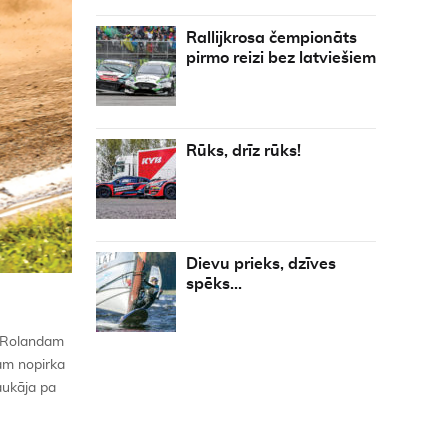
Rallijkrosa čempionāts
pirmo reizi bez latviešiem
Rūks, drīz rūks!
Dievu prieks, dzīves
spēks…
m Rolandam
lam nopirka
aukāja pa