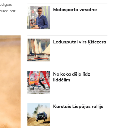
adīgais
Motosporta virsotnē
sauca par
Ledusputni virs Ķīšezera
No koka dēļa līdz
liddēlim
Karstais Liepājas rallijs