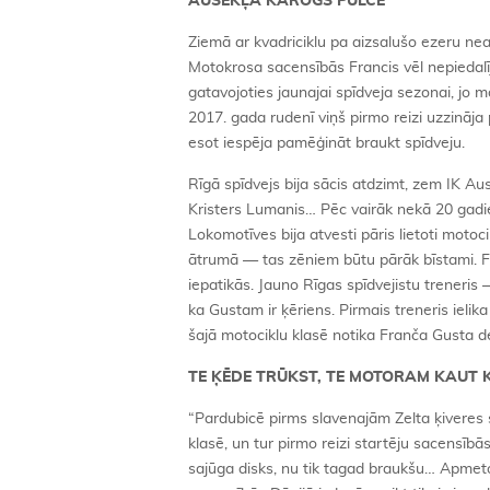
AUSEKĻA KAROGS PULCĒ
Ziemā ar kvadriciklu pa aizsalušo ezeru nea
Motokrosa sacensībās Francis vēl nepiedalīj
gatavojoties jaunajai spīdveja sezonai, jo
2017. gada rudenī viņš pirmo reizi uzzināja
esot iespēja pamēģināt braukt spīdveju.
Rīgā spīdvejs bija sācis atdzimt, zem IK Au
Kristers Lumanis… Pēc vairāk nekā 20 gadie
Lokomotīves bija atvesti pāris lietoti motocik
ātrumā — tas zēniem būtu pārāk bīstami. Fr
iepatikās. Jauno Rīgas spīdvejistu treneri
ka Gustam ir ķēriens. Pirmais treneris ielik
šajā motociklu klasē notika Franča Gusta de
TE ĶĒDE TRŪKST, TE MOTORAM KAUT
“Pardubicē pirms slavenajām Zelta ķiveres 
klasē, un tur pirmo reizi startēju sacensīb
sajūga disks, nu tik tagad braukšu… Apmetos