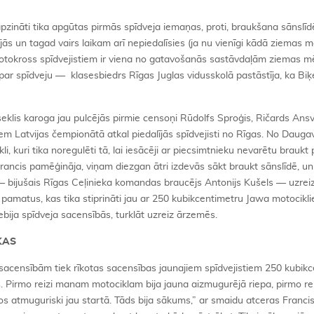
pzināti tika apgūtas pirmās spīdveja iemaņas, proti, braukšana sānslīd
ās un tagad vairs laikam arī nepiedalīsies (ja nu vienīgi kādā ziemas 
 motokross spīdvejistiem ir viena no gatavošanās sastāvdaļām ziemas m
 par spīdveju — klasesbiedrs Rīgas Juglas vidusskolā pastāstīja, ka Bi
seklis karoga jau pulcējās pirmie censoņi Rūdolfs Sproģis, Ričards Ansvi
m Latvijas čempionātā atkal piedalījās spīdvejisti no Rīgas. No Daugav
li, kuri tika noregulēti tā, lai iesācēji ar piecsimtnieku nevarētu braukt 
ancis pamēģināja, viņam diezgan ātri izdevās sākt braukt sānslīdē, un
s — bijušais Rīgas Ceļinieka komandas braucējs Antonijs Kušels — uzrei
a pamatus, kas tika stiprināti jau ar 250 kubikcentimetru Jawa motocikli
bija spīdveja sacensībās, turklāt uzreiz ārzemēs.
 KAS
sacensībām tiek rīkotas sacensības jaunajiem spīdvejistiem 250 kubik
ās. Pirmo reizi manam motociklam bija jauna aizmugurējā riepa, pirmo rei
 atmuguriski jau startā. Tāds bija sākums,” ar smaidu atceras Francis