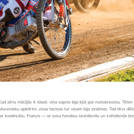
ad zēns mācījās 4. klasē, viņa sapnis bija kļūt par motokrosistu. Tēti
a Mucenieku apkārtni, visas taciņas tur viņam bija zināmas. Tad tēvs dē
ar kvadriciklu, Francis — ar savu hondiņu sestdienās un svētdienās br