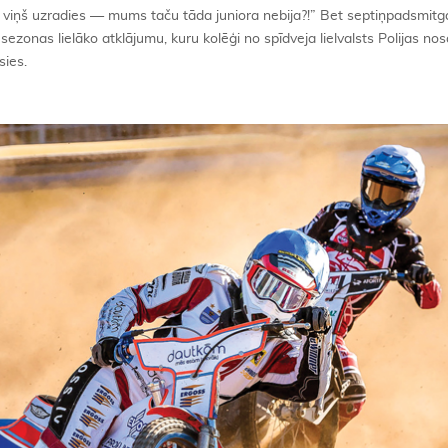
es viņš uzradies — mums taču tāda juniora nebija?!” Bet septiņpadsmitg
sezonas lielāko atklājumu, kuru kolēģi no spīdveja lielvalsts Polijas no
sies.