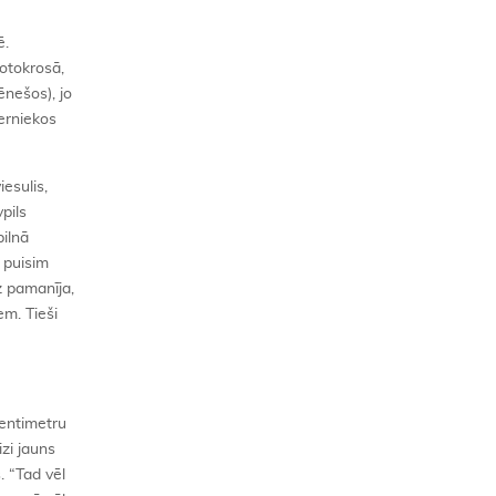
ē.
motokrosā,
ēnešos), jo
ķerniekos
esulis,
pils
pilnā
 puisim
z pamanīja,
em. Tieši
centimetru
zi jauns
. “Tad vēl