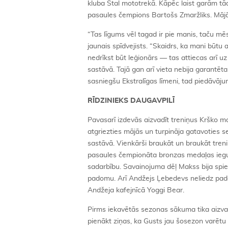
kluba Stal mototrekā. Kāpēc laist garām tād
pasaules čempions Bartošs Zmaržliks. Mājā
“Tas līgums vēl tagad ir pie manis, taču mē
jaunais spīdvejists. “Skaidrs, ka mani būtu 
nedrīkst būt leģionārs — tas attiecas arī 
sastāvā. Tajā gan arī vieta nebija garantēta,
sasniegšu Ekstralīgas līmeni, tad piedāvāj
RĪDZINIEKS DAUGAVPILĪ
Pavasarī izdevās aizvadīt treniņus Krško m
atgriezties mājās un turpināja gatavoties s
sastāvā. Vienkārši braukāt un braukāt tren
pasaules čempionāta bronzas medaļas iegu
sadarbību. Savainojuma dēļ Makss bija spies
padomu. Arī Andžejs Ļebedevs neliedz padom
Andžeja kafejnīcā Yoggi Bear.
Pirms iekavētās sezonas sākuma tika aizvad
pienākt ziņas, ka Gusts jau šosezon varētu