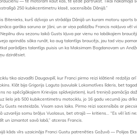
u braucienu — te motoram kaut kas, te ķēde pārtrūkst. Tikai nākamajā 
kstralīgā 250 kubikcentimetru klasē, sacensībās Dānijā.”
is Bitenieks, kurš dzīvoja un strādāja Dānijā un kuram motoru sports bi
nāca garāka saruna ar Jāni, un ar viņa palīdzību Francis nokļuva vēl v
ē. Nepilnu divu sezonu laikā Gusts kļuva par vienu no labākajiem braucē
veja aprindās sāka runāt, ka aug talantīgs braucējs, jau tad viņu paman
ijā atkal parādījies talantīgs puisis un ka Maksimam Bogdanovam un And
ņu dzirdēsiet.
klu tika aizvadīti Daugavpilī, kur Franci pirmo reizi klātienē redzēja arī
kins. Klāt bija Grigorijs Laguta (savulaik Lokomotīves līderis, bet taga
ens no spēcīgākajiem Krievijas spīdvejistiem), kurš treniņā pamācīja da
uz lielo jeb 500 kubikcentimetru motociklu, jo 16 gadu vecumā jau drīk
taču Gusts nesteidzās. Visam savs laiks. Pirmo reizi sacensībās ar piecs
nā uzvarēja somu brāļus Vuolasus, bet otrajā — kritiens… “Es vēl īsti ne
aldīt un izmantot savā labā,” atceras Francis.
ā kāds vīrs uzaicināja Franci Gustu patrenēties Gožuvā — Polijas Eks