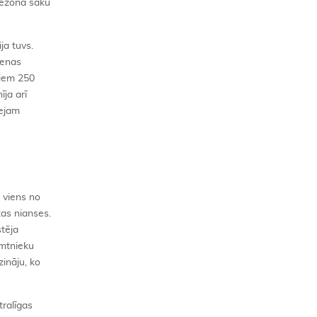
sezonā sāku
ja tuvs.
ienas
jiem 250
īja arī
žejam
d viens no
žas nianses.
stēja
imtnieku
zināju, ko
tralīgas