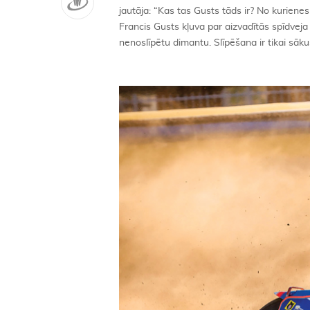
jautāja: “Kas tas Gusts tāds ir? No kurien
Francis Gusts kļuva par aizvadītās spīdveja 
nenoslīpētu dimantu. Slīpēšana ir tikai sāku