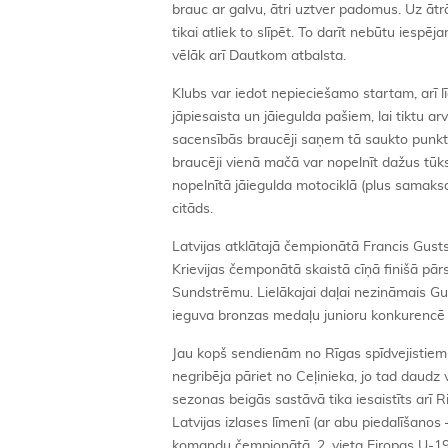
brauc ar galvu, ātri uztver padomus. Uz ātr
tikai atliek to slīpēt. To darīt nebūtu ies
vēlāk arī Dautkom atbalsta.
Klubs var iedot nepieciešamo startam, arī 
jāpiesaista un jāiegulda pašiem, lai tiktu a
sacensībās braucēji saņem tā saukto punktu
braucēji vienā mačā var nopelnīt dažus tūks
nopelnītā jāiegulda motociklā (plus samaksa
citāds.
Latvijas atklātajā čempionātā Francis Gus
Krievijas čemponātā skaistā cīņā finišā p
Sundstrēmu. Lielākajai daļai nezināmais Gu
ieguva bronzas medaļu junioru konkurencē 
Jau kopš sendienām no Rīgas spīdvejistiem
negribēja pāriet no Ceļinieka, jo tad daudz 
sezonas beigās sastāvā tika iesaistīts arī 
Latvijas izlases līmenī (ar abu piedalīšano
komandu čempionātā, 2. vieta Eiropas U-19