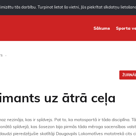
mizētu tās darbību. Turpinot lietot šo vietni, Jūs piekrītat sīkdatņu lietoša
Sākums
Sporta ve
TS
ŽURNĀL
imants uz ātrā ceļa
 nezināja, kas ir spīdvejs. Pat to, ka motosportā ir tāda disciplīna. T
ionātā spīdvejā, kas šosezon bija pirmās tāda mēroga sacensības valstī
audzi pieredzējušie skatītāji Daugavpils Lokomotīves mototrekā cits c