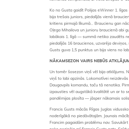
Ko no Gusta gaidīt Polijas eWinner 1. līg
bija trešais juniors, piedalījās vienā bra
kritiens pirmajā līkumā… Braucienu gan nācā
Oļega Mihailova un junioru braucienā abi gu
labākais 1. līgā — summā netika zaudēts ne
piedalījās 16 braucienos, uzvarēja deviņos, 
Gusts guva 1,5 punktus un bija viens no lab
NĀKAMSEZON VAIRS NEBŪS ATKLĀJ
Un tomēr šosezon viņš vēl bija atklājums.
viņš to labi apzinās. Lokomotīvei neizdevās
Daugavpils komandu, taču tā nenotika. Pirmk
izpausties vēl augstākā kvalitātē un ar to s
pandēmijas plosīta — jāsper nākamais solis
Francis Gusts mācās Rīgas Juglas vidusskol
noderīgākā no piedāvātajām. Jaunais mācīb
Francim pagaidām problēmu nav. Savukārt sk