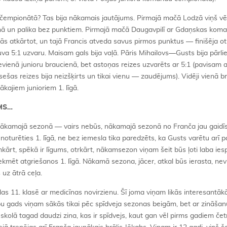
as čempionātā? Tas bija nākamais jautājums. Pirmajā mačā Lodzā viņš 
ucienā un palika bez punktiem. Pirmajā mačā Daugavpilī ar Gdaņskas ko
s atkārtot, un tajā Francis atveda savus pirmos punktus — finišēja otr
va 5:1 uzvaru. Maisam gals bija vaļā. Pāris Mihailovs—Gusts bija pārlie
vienā junioru braucienā, bet astoņas reizes uzvarēts ar 5:1 (pavisam a
sešas reizes bija neizšķirts un tikai vienu — zaudējums). Vidēji vienā 
ākajiem junioriem 1. līgā.
UMS…
 Nākamajā sezonā — vairs nebūs, nākamajā sezonā no Franča jau gaidīs
 noturēties 1. līgā, ne bez iemesla tika paredzēts, ka Gusts varētu arī 
ārt, spēkā ir līgums, otrkārt, nākamsezon viņam šeit būs ļoti laba ies
ekmēt atgriešanos 1. līgā. Nākamā sezona, jācer, atkal būs ierasta, nev
 uz ātrā ceļa.
as 11. klasē ar medicīnas novirzienu. Šī joma viņam likās interesantāk
u gads viņam sākās tikai pēc spīdveja sezonas beigām, bet ar zināšan
olā tagad daudzi zina, kas ir spīdvejs, kaut gan vēl pirms gadiem čet