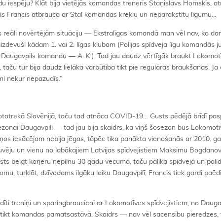
u iespēju? Klāt bija vietējās komandas treneris Staņislavs Homskis, at
s Francis atbrauca ar Stal komandas kreklu un neparakstītu līgumu…
s reāli novērtējām situāciju — Ekstralīgas komandā man vēl nav, ko darī
aizdevuši kādam 1. vai 2. līgas klubam (Polijas spīdveja līgu komandās j
uz Daugavpils komandu — A. K.). Tad jau daudz vērtīgāk braukt Lokomot
 taču tur bija daudz lielāka varbūtība tikt pie regulāras braukšanas. Ja 
umi nekur nepazudīs.”
ototrekā Slovēnijā, taču tad atnāca COVID-19… Gusts pēdējā brīdī pas
ezonai Daugavpilī — tad jau bija skaidrs, ka viņš šosezon būs Lokomot
iņos iesācējam nebija jēgas, tāpēc tika panākta vienošanās ar 2010. ga
vēju un vienu no labākajiem Latvijas spīdvejistiem Maksimu Bogdano
ts beigt karjeru nepilnu 30 gadu vecumā, taču palika spīdvejā un palīd
u, turklāt, dzīvodams ilgāku laiku Daugavpilī, Francis tiek gardi paēd
īti treniņi un sparingbraucieni ar Lokomotīves spīdvejistiem, no Dauga
 tikt komandas pamatsastāvā. Skaidrs — nav vēl sacensību pieredzes, 