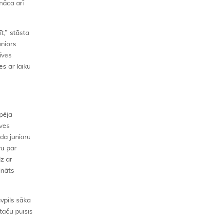
nāca arī
t,” stāsta
uniors
īves
es ar laiku
pēja
īves
da junioru
vu par
z ar
ināts
vpils sāka
taču puisis