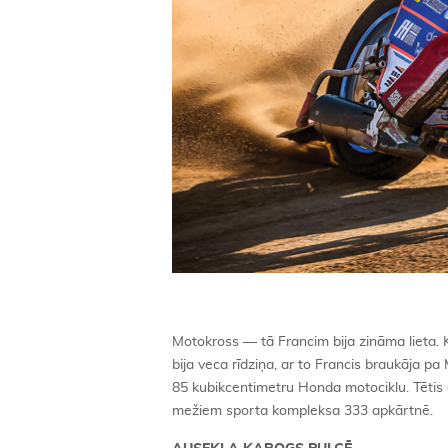
Motokross — tā Francim bija zināma lieta. K
bija veca rīdziņa, ar to Francis braukāja p
85 kubikcentimetru Honda motociklu. Tētis 
mežiem sporta kompleksa 333 apkārtnē.