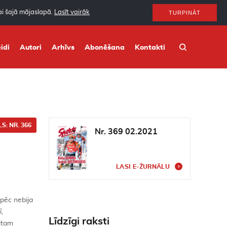
nai šajā mājaslapā.
Lasīt vairāk
TURPINĀT
idi
Autori
Arhīvs
Abonēšana
Kontakti
S: NR. 366
Nr. 369 02.2021
LASI E-ŽURNĀLU
āpēc nebija
,
Līdzīgi raksti
itam