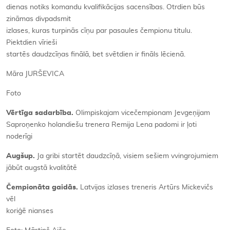
dienas notiks komandu kvalifikācijas sacensības. Otrdien būs
zināmas divpadsmit
izlases, kuras turpinās cīņu par pasaules čempionu titulu.
Piektdien vīrieši
startēs daudzcīņas finālā, bet svētdien ir fināls lēcienā.
Māra JURŠEVICA
Foto
Vērtīga sadarbība.
Olimpiskajam vicečempionam Jevgeņijam
Saproņenko holandiešu trenera Remija Lena padomi ir ļoti
noderīgi
Augšup.
Ja gribi startēt daudzcīņā, visiem sešiem vvingrojumiem
jābūt augstā kvalitātē
Čempionāta gaidās.
Latvijas izlases treneris Artūrs Mickevičs
vēl
koriģē nianses