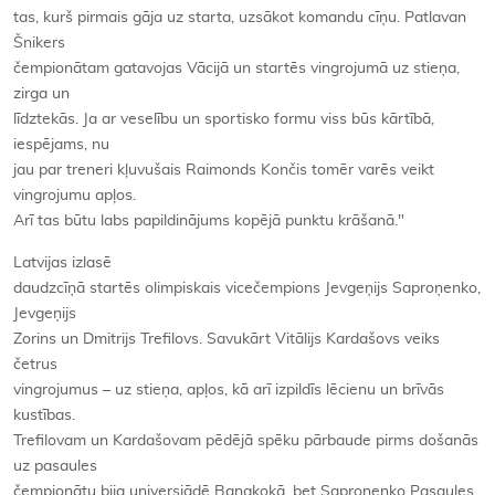
tas, kurš pirmais gāja uz starta, uzsākot komandu cīņu. Patlavan
Šnikers
čempionātam gatavojas Vācijā un startēs vingrojumā uz stieņa,
zirga un
līdztekās. Ja ar veselību un sportisko formu viss būs kārtībā,
iespējams, nu
jau par treneri kļuvušais Raimonds Končis tomēr varēs veikt
vingrojumu apļos.
Arī tas būtu labs papildinājums kopējā punktu krāšanā."
Latvijas izlasē
daudzcīņā startēs olimpiskais vicečempions Jevgeņijs Saproņenko,
Jevgeņijs
Zorins un Dmitrijs Trefilovs. Savukārt Vitālijs Kardašovs veiks
četrus
vingrojumus – uz stieņa, apļos, kā arī izpildīs lēcienu un brīvās
kustības.
Trefilovam un Kardašovam pēdējā spēku pārbaude pirms došanās
uz pasaules
čempionātu bija universiādē Bangkokā, bet Saproņenko Pasaules