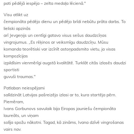
pati pēdējā iespēja – zelta medaļa lēcienā."
Visu atlikt uz
čempionāta pēdējo dienu un pēdējo brīdi nebūtu prāta darbs. To
lieliski apzinās
arī Jevgeņijs un centīgi gatavo visus sešus daudzcīņas
vingrojumus. „Es rēķinos ar veiksmīgu daudzcīņu. Mūsu
komanda teorētiski var izcīnīt astoņpadsmito vietu, ja visas
kompozīcijas
izpildīsim vienmērīgi augstā kvalitātē. Turklāt citās izlasēs daudzi
sportisti
guvuši traumas."
Patlaban neiespējami
salīdzināt Latvijas pašreizējo izlasi ar to, kura startēja pērn.
Piemēram,
Ivans Gorbunovs savulaik bija Eiropas jauniešu čempionāta
laureāts, un viņam
solīja spožu nākotni. Tagad, kā zināms, Ivana dzīvē vingrošanas
vairs nav.