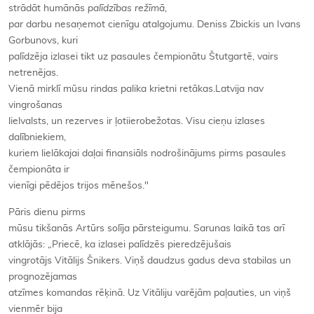
strādāt humānās
palīdzības režīmā
,
par darbu nesaņemot cienīgu atalgojumu. Deniss Zbickis un Ivans
Gorbunovs, kuri
palīdzēja izlasei tikt uz pasaules čempionātu Štutgartē, vairs
netrenējas.
Vienā mirklī mūsu rindas palika krietni retākas.
Latvija nav
vingrošanas
lielvalsts, un rezerves ir ļotiierobežotas. Visu cieņu izlases
dalībniekiem,
kuriem lielākajai daļai finansiāls nodrošinājums pirms pasaules
čempionāta ir
vienīgi pēdējos trijos mēnešos."
Pāris dienu pirms
mūsu tikšanās Artūrs solīja pārsteigumu. Sarunas laikā tas arī
atklājās: „Priecē, ka izlasei palīdzēs pieredzējušais
vingrotājs Vitālijs Šnikers. Viņš daudzus gadus deva stabilas un
prognozējamas
atzīmes komandas rēķinā. Uz Vitāliju varējām paļauties, un viņš
vienmēr bija