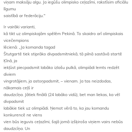
viņam maksāju algu. Ja iegūšu olimpisko ceļazīmi, rakstīsim oficiālu
līgumu
saistībā ar federāciju."
Ir vairāki varianti,
kā tikt uz olimpiskajām spēlēm Pekinā. To skaidro arī olimpiskais
vicečempions
lēcienā: „Ja komanda tagad
Štutgartē tiek stiprāko divpadsmitniekā, tā pilnā sastāvā startē
Ķīnā, ja
iekļūst piecpadsmit labāko izlašu pulkā, olimpiādi lemts redzēt
diviem
vingrotājiem, ja astoņpadsmit, – vienam. Ja tas neizdodas,
nākamais ceļš ir
daudzcīņa. Jātiek finālā (24 labāko vidū), bet man liekas, ka vēl
divpadsmit
labākie tiek uz olimpiādi. Ņemot vērā to, ka jau komandu
konkurencē ne viens
vien būs ieguvis ceļazīmi, šajā jomā izšķiroša viņiem vairs nebūs
daudzcīņa. Un