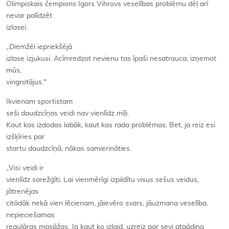
Olimpiskais čempions Igors Vihrovs veselības problēmu dēļ arī
nevar palīdzēt
izlasei.
„Diemžēl iepriekšējā
izlase izjukusi. Acīmredzot nevienu tas īpaši nesatrauca, izņemot
mūs,
vingrotājus."
Ikvienam sportistam
seši daudzcīņas veidi nav vienlīdz
mīļi
.
Kaut kas izdodas labāk, kaut kas rada problēmas. Bet, ja reiz esi
izšķīries par
startu daudzcīņā, nākas samierināties.
„Visi veidi ir
vienlīdz sarežģīti. Lai vienmērīgi izpildītu visus sešus veidus,
jātrenējas
citādāk nekā vien lēcienam, jāievēro svars, jāuzmana veselība,
nepieciešamas
regulāras masāžas. Ja kaut ko izlaid, uzreiz par sevi atgādina