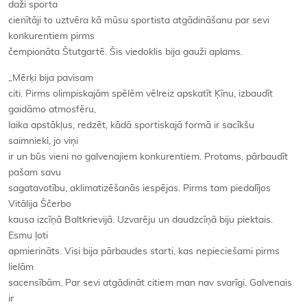
daži sporta
cienītāji to uztvēra kā mūsu sportista atgādināšanu par sevi
konkurentiem pirms
čempionāta Štutgartē. Šis viedoklis bija gauži aplams.
„Mērķi bija pavisam
citi. Pirms olimpiskajām spēlēm vēlreiz apskatīt Ķīnu, izbaudīt
gaidāmo atmosfēru,
laika apstākļus, redzēt, kādā sportiskajā formā ir sacīkšu
saimnieki, jo viņi
ir un būs vieni no galvenajiem konkurentiem. Protams, pārbaudīt
pašam savu
sagatavotību, aklimatizēšanās iespējas. Pirms tam piedalījos
Vitālija Ščerbo
kausa izcīņā Baltkrievijā. Uzvarēju un daudzcīņā biju piektais.
Esmu ļoti
apmierināts. Visi bija pārbaudes starti, kas nepieciešami pirms
lielām
sacensībām. Par sevi atgādināt citiem man nav svarīgi. Galvenais
ir