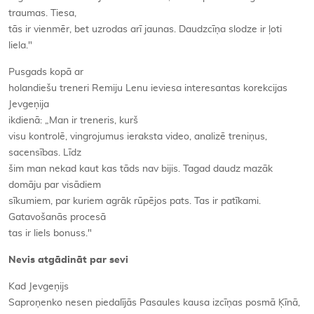
traumas. Tiesa,
tās ir vienmēr, bet uzrodas arī jaunas. Daudzcīņa slodze ir ļoti
liela."
Pusgads kopā ar
holandiešu treneri Remiju Lenu ieviesa interesantas korekcijas
Jevgeņija
ikdienā: „Man ir treneris, kurš
visu kontrolē, vingrojumus ieraksta video, analizē treniņus,
sacensības. Līdz
šim man nekad kaut kas tāds nav bijis. Tagad daudz mazāk
domāju par visādiem
sīkumiem, par kuriem agrāk rūpējos pats. Tas ir patīkami.
Gatavošanās procesā
tas ir liels bonuss."
Nevis atgādināt par sevi
Kad Jevgeņijs
Saproņenko nesen piedalījās Pasaules kausa izcīņas posmā Ķīnā,