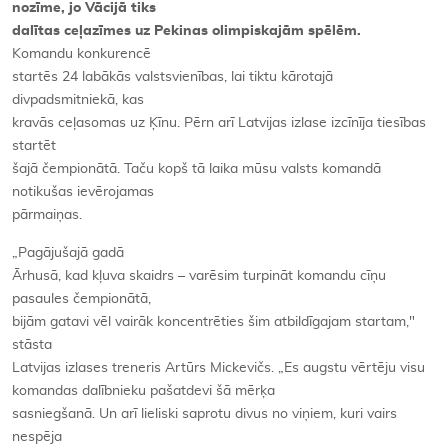
nozīme, jo Vācijā tiks
dalītas ceļazīmes uz Pekinas olimpiskajām spēlēm.
Komandu konkurencē
startēs 24 labākās valstsvienības, lai tiktu kārotajā
divpadsmitniekā, kas
kravās ceļasomas uz Ķīnu. Pērn arī Latvijas izlase izcīnīja tiesības
startēt
šajā čempionātā. Taču kopš tā laika mūsu valsts komandā
notikušas ievērojamas
pārmaiņas.
„Pagājušajā gadā
Ārhusā, kad kļuva skaidrs – varēsim turpināt komandu cīņu
pasaules čempionātā,
bijām gatavi vēl vairāk koncentrēties šim atbildīgajam startam,"
stāsta
Latvijas izlases treneris Artūrs Mickevičs. „Es augstu vērtēju visu
komandas dalībnieku pašatdevi šā mērķa
sasniegšanā. Un arī lieliski saprotu divus no viņiem, kuri vairs
nespēja