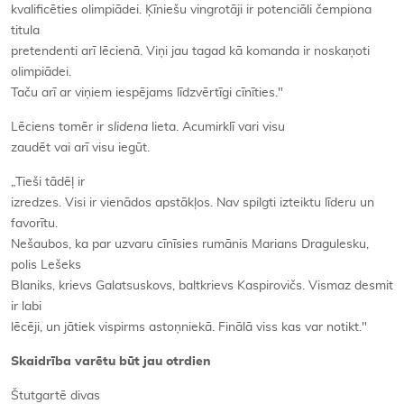
kvalificēties olimpiādei. Ķīniešu vingrotāji ir potenciāli čempiona
titula
pretendenti arī lēcienā. Viņi jau tagad kā komanda ir noskaņoti
olimpiādei.
Taču arī ar viņiem iespējams līdzvērtīgi cīnīties."
Lēciens tomēr ir
slidena
lieta. Acumirklī vari visu
zaudēt vai arī visu iegūt.
„Tieši tādēļ ir
izredzes. Visi ir vienādos apstākļos. Nav spilgti izteiktu līderu un
favorītu.
Nešaubos, ka par uzvaru cīnīsies rumānis Marians Dragulesku,
polis Lešeks
Blaniks, krievs Galatsuskovs, baltkrievs Kaspirovičs. Vismaz desmit
ir labi
lēcēji, un jātiek vispirms astoņniekā. Finālā viss kas var notikt."
Skaidrība varētu būt jau otrdien
Štutgartē divas