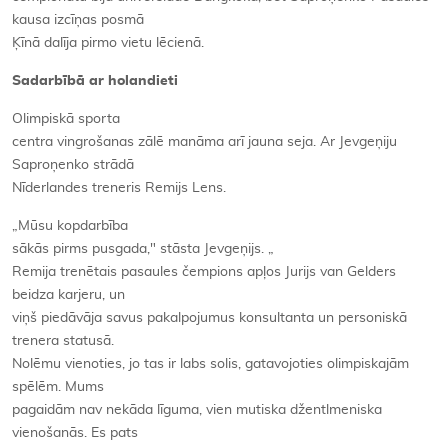
kausa izcīņas posmā
Ķīnā dalīja pirmo vietu lēcienā.
Sadarbībā ar holandieti
Olimpiskā sporta
centra vingrošanas zālē manāma arī jauna seja. Ar Jevgeņiju
Saproņenko strādā
Nīderlandes treneris Remijs Lens.
„Mūsu kopdarbība
sākās pirms pusgada," stāsta Jevgeņijs. „
Remija trenētais pasaules čempions apļos Jurijs van Gelders
beidza karjeru, un
viņš piedāvāja savus pakalpojumus konsultanta un personiskā
trenera statusā.
Nolēmu vienoties, jo tas ir labs solis, gatavojoties olimpiskajām
spēlēm. Mums
pagaidām nav nekāda līguma, vien mutiska džentlmeniska
vienošanās. Es pats