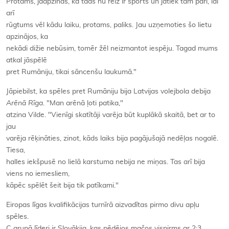
Protams, jāapzinās, ka tāds nu reiz ir sports un jātiek tam pāri, lai
arī
rūgtums vēl kādu laiku, protams, paliks. Jau uzņemoties šo lietu
apzinājos, ka
nekādi dižie nebūsim, tomēr žēl neizmantot iespēju. Tagad mums
atkal jāspēlē
pret Rumāniju, tikai sāncenšu laukumā."
Jāpiebilst, ka spēles pret Rumāniju bija Latvijas volejbola debija
Arēnā Rīga
. "Man arēnā ļoti patika,"
atzina Vilde. "Vienīgi skatītāji varēja būt kuplākā skaitā, bet ar to
jau
varēja rēķināties, zinot, kāds laiks bija pagājušajā nedēļas nogalē.
Tiesa,
halles iekšpusē no lielā karstuma nebija ne miņas. Tas arī bija
viens no iemesliem,
kāpēc spēlēt šeit bija tik patīkami."
Eiropas līgas kvalifikācijas turnīrā aizvadītas pirmo divu apļu
spēles.
C grupā līderi ir Slovākija, kas pēdējos mačos vispirms ar 2:3