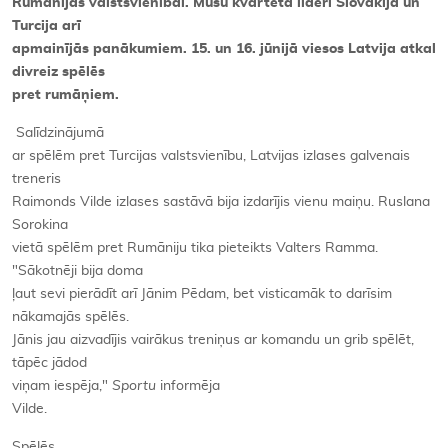
Rumānijas valstsvienībai. Mūsu kvarteta līderi Slovākija un
Turcija arī
apmainījās panākumiem. 15. un 16. jūnijā viesos Latvija atkal
divreiz spēlēs
pret rumāņiem.
Salīdzinājumā
ar spēlēm pret Turcijas valstsvienību, Latvijas izlases galvenais
treneris
Raimonds Vilde izlases sastāvā bija izdarījis vienu maiņu. Ruslana
Sorokina
vietā spēlēm pret Rumāniju tika pieteikts Valters Ramma.
"Sākotnēji bija doma
ļaut sevi pierādīt arī Jānim Pēdam, bet visticamāk to darīsim
nākamajās spēlēs.
Jānis jau aizvadījis vairākus treniņus ar komandu un grib spēlēt,
tāpēc jādod
viņam iespēja,"
Sportu
informēja
Vilde.
Spēlēs