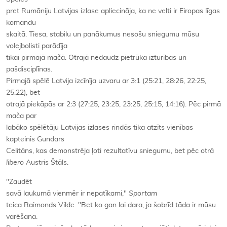
pret Rumāniju Latvijas izlase apliecināja, ka ne velti ir Eiropas līgas
komandu
skaitā. Tiesa, stabilu un panākumus nesošu sniegumu mūsu
volejbolisti parādīja
tikai pirmajā mačā. Otrajā nedaudz pietrūka izturības un
pašdisciplīnas.
Pirmajā spēlē Latvija izcīnīja uzvaru ar 3:1 (25:21, 28:26, 22:25,
25:22), bet
otrajā piekāpās ar 2:3 (27:25, 23:25, 23:25, 25:15, 14:16). Pēc pirmā
mača par
labāko spēlētāju Latvijas izlases rindās tika atzīts vienības
kapteinis Gundars
Celitāns, kas demonstrēja ļoti rezultatīvu sniegumu, bet pēc otrā
libero
Austris Štāls.
"Zaudēt
savā laukumā vienmēr ir nepatīkami,"
Sportam
teica Raimonds Vilde. "Bet ko gan lai dara, ja šobrīd tāda ir mūsu
varēšana.