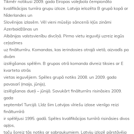
Tikmēr notikusi 2009. gada Eiropas volejbola čempionāta
kvalifikācijas turnīra grupu izloze. Latvija ielozēta B grupā kopā ar
Nīderlandes un
Slovēnijas izlasēm. Vēl vieni mūsējo sāncenši kļūs zināmi
Azerbaidžānas un
Albānijas valstsvienību divcīņā. Pirmo vietu ieguvēji uzreiz iegūs
ceļazīmes
uz finālturnīru. Komandas, kas ierindosies otrajā vietā, aizvadīs pa
divām
izslēgšanas spēlēm. B grupas otrā komanda divreiz tiksies ar E
kvarteta otrās
vietas ieguvējiem. Spēles grupā notiks 2008. un 2009. gada
pavasarī (maijs, jūnijs),
izslēgšanas dueļi – jūnijā. Savukārt finālturnīrs risināsies 2009.
gada
septembrī Turcijā. Līdz šim Latvijas vīriešu izlase vienīgo reizi
finālturnīrā
ir spēlējusi 1995. gadā. Spēles kvalifikācijas turnīrā risināsies divos
apļos,
taču šoreiz tās notiks ar sabraukumiem. Latviju izlozē pārstāvēja