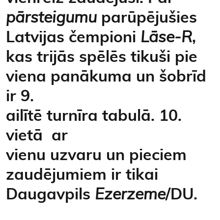
pārsteigumu
parūpējušies
Latvijas čempioni
Lāse-R
,
kas trijās spēlēs tikuši pie
viena panākuma un šobrīd
ir 9.
ailītē turnīra tabulā. 10.
vietā ar
vienu uzvaru un pieciem
zaudējumiem ir tikai
Daugavpils
Ezerzeme
/DU.