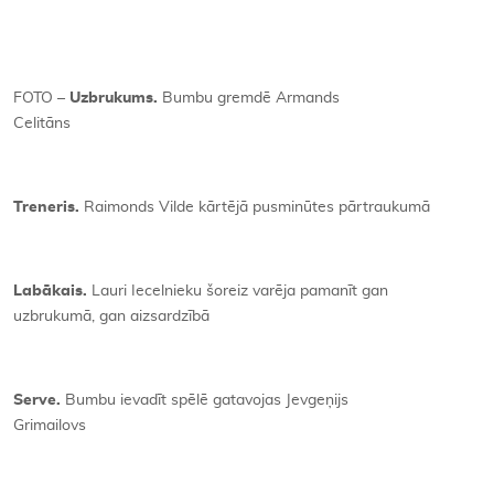
FOTO –
Uzbrukums.
Bumbu gremdē Armands
Celitāns
Treneris.
Raimonds Vilde kārtējā pusminūtes pārtraukumā
Labākais.
Lauri Iecelnieku šoreiz varēja pamanīt gan
uzbrukumā, gan aizsardzībā
Serve.
Bumbu ievadīt spēlē gatavojas Jevgeņijs
Grimailovs