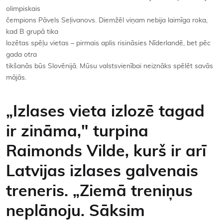
olimpiskais
čempions Pāvels Seļivanovs. Diemžēl viņam nebija laimīga roka,
kad B grupā tika
lozētas spēļu vietas – pirmais aplis risināsies Nīderlandē, bet pēc
gada otra
tikšanās būs Slovēnijā. Mūsu valstsvienībai neiznāks spēlēt savās
mājās.
„Izlases vieta izlozē tagad
ir zināma," turpina
Raimonds Vilde, kurš ir arī
Latvijas izlases galvenais
treneris. „Ziemā treniņus
neplānoju. Sāksim