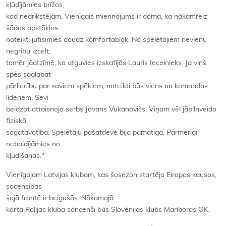
kļūdījāmies brīžos,
kad nedrīkstējām. Vienīgais mierinājums ir doma, ka nākamreiz
šādos apstākļos
noteikti jutīsimies daudz komfortablāk. No spēlētājiem nevienu
negribu izcelt,
tomēr jāatzīmē, ka atguvies izskatījās Lauris Iecelnieks. Ja viņš
spēs saglabāt
pārliecību par saviem spēkiem, noteikti būs viens no komandas
līderiem. Sevi
beidzot attaisnoja serbs Jovans Vukanovičs.
Viņam vēl jāpilnveido
fiziskā
sagatavotība. Spēlētāju pašatdeve bija pamatīga. Pārmērīgi
nebaidījāmies no
kļūdīšanās."
Vienīgajam Latvijas klubam, kas šosezon startēja Eiropas kausos,
sacensības
šajā
frontē
ir beigušās. Nākamajā
kārtā Polijas kluba sāncenši būs Slovēnijas klubs Mariboras OK.