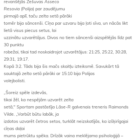
revanšējās Žešuvas
Asseco
Resovia
(Polija) par zaudējumu
pirmajā aplī, taču
zelta
setā pārāki
tomēr bija sāncenši. Cīņa par uzvaru bija ļoti sīva, un nācās likt
lietā visus piecus setus, lai
uzzinātu uzvarētājus. Divos no tiem sāncenši aizspēlējās līdz pat
30 punktu
robežai, tikai tad noskaidrojot uzvarētājus: 21:25, 25:22, 30:28,
29:31, 19:17.
Kopā 3:2. Tāds bija šis mačs skaitļu izteiksmē. Savukārt tā
sauktajā
zelta
setā pārāki ar 15:10 bija Polijas
volejbolisti.
„Šoreiz spēle izdevās,
tikai žēl, ka nespējām uzvarēt
zelta
setā,"
Sportam
pastāstīja
Lāse-R
galvenais treneris Raimonds
Vilde. „Varbūt būtu labāk, ja
izdotos uzvarēt četros setos, turklāt neizskatījās, ka izšķirīgajai
cīņas daļai
mums pietrūktu spēka. Drīzāk vaina meklējama psiholoģijā –