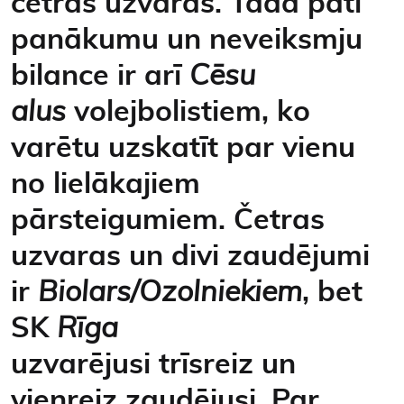
četras uzvaras. Tāda pati
panākumu un neveiksmju
bilance ir arī
Cēsu
alus
volejbolistiem, ko
varētu uzskatīt par vienu
no lielākajiem
pārsteigumiem. Četras
uzvaras un divi zaudējumi
ir
Biolars/Ozolniekiem
, bet
SK
Rīga
uzvarējusi trīsreiz un
vienreiz zaudējusi. Par