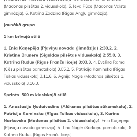
(Madonas pilsētas 2. vidusskola), 5. Ieva Pūce (Madonas Valsts
ģimnāzija), 6. Ketrīna Žodziņa (Rīgas Angļu ģimnāzija).
Jaunākā grupa
1 km brīvajā stilā
1. Enia Kaņepēja (Pļaviņu novada ģimnāzija) 2:38,2, 2.
Kristīne Brunere (Siguldas pilsētas vidusskola) 2:55,0, 3.
Katrīna Rudus (Rīgas Franču licejs) 3:03,3,
4. Evelīna Rama
(Cēsu pilsētas pamatskola) 3:05,2, 5. Patrīcija Kaminska (Rīgas
Teikas vidusskola) 3:11,6, 6. Agnija Nagle (Madonas pilsētas 1.
vidusskola) 3:16,3.
Sprints. 500 m klasiskajā stilā
1. Anastasija Ņedaivodina (Alūksnes pilsētas sākumskola), 2.
Patrīcija Kaminska (Rīgas Teikas vidusskola), 3. Karīna
Narkovska (Madonas pilsētas 2. vidusskola),
4. Enia Kaņepēja
(Pļaviņu novada ģimnāzija), 5. Tīna Nagle (Sarkaņu pamatskola), 6.
Katrīna Rudus (Rīgas Franču licejs).