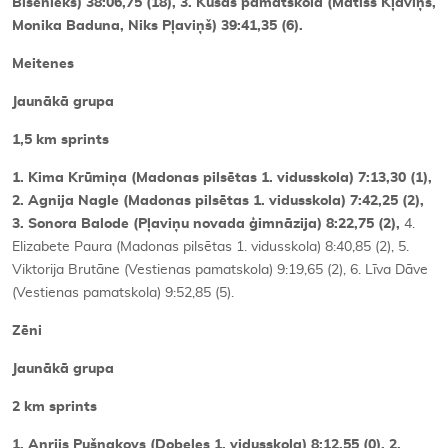
Bisenieks) 38:06,75 (18), 3. Kusas pamatskola (Matīss Kļaviņš,
Monika Baduna, Niks Pļaviņš) 39:41,35 (6).
Meitenes
Jaunākā grupa
1,5 km sprints
1. Kima Krūmiņa (Madonas pilsētas 1. vidusskola) 7:13,30 (1),
2. Agnija Nagle (Madonas pilsētas 1. vidusskola) 7:42,25 (2),
3. Sonora Balode (Pļaviņu novada ģimnāzija) 8:22,75 (2),
4.
Elizabete Paura (Madonas pilsētas 1. vidusskola) 8:40,85 (2), 5.
Viktorija Brutāne (Vestienas pamatskola) 9:19,65 (2), 6. Līva Dāve
(Vestienas pamatskola) 9:52,85 (5).
Zēni
Jaunākā grupa
2 km sprints
1. Anrijs Pušņakovs (Dobeles 1. vidusskola) 8:12,55 (0), 2.