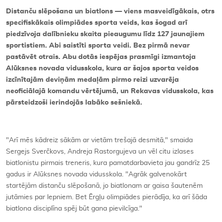
Distanču slēpošana un biatlons — viens masveidīgākais, otrs
specifiskākais olimpiādes sporta veids, kas šogad arī
piedzīvoja dalībnieku skaita pieaugumu līdz 127 jaunajiem
sportistiem. Abi saistīti sporta veidi. Bez pirmā nevar
pastāvēt otrais. Abu dotās iespējas prasmīgi izmantoja
Alūksnes novada vidusskola, kura ar šajos sporta veidos
izcīnītajām deviņām medaļām pirmo reizi uzvarēja
neoficiālajā komandu vērtējumā, un Rekavas vidusskola, kas
pārsteidzoši ierindojās labāko sešniekā.
"Arī mēs kādreiz sākām ar vietām trešajā desmitā," smaida
Sergejs Sverčkovs, Andreja Rastorgujeva un vēl citu izlases
biatlonistu pirmais treneris, kura pamatdarbavieta jau gandrīz 25
gadus ir Alūksnes novada vidusskola. "Agrāk galvenokārt
startējām distanču slēpošanā, jo biatlonam ar gaisa šautenēm
jutāmies par lepniem. Bet Ērgļu olimpiādes pierādīja, ka arī šāda
biatlona disciplīna spēj būt gana pievilcīga."