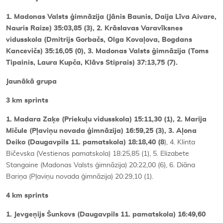
1. Madonas Valsts ģimnāzija (Jānis Baunis, Daija Līva Aivare,
Nauris Raize) 35:03,85 (3), 2. Krāslavas Varavīksnes
vidusskola (Dmitrijs Gorbačs, Olga Kovaļova, Bogdans
Kancevičs) 35:16,05 (0), 3. Madonas Valsts ģimnāzija (Toms
Tipainis, Laura Kupča, Klāvs Stiprais) 37:13,75 (7).
Jaunākā grupa
3 km sprints
1. Madara Zaķe (Priekuļu vidusskola) 15:11,30 (1), 2. Marija
Mičule (Pļaviņu novada ģimnāzija) 16:59,25 (3), 3. Aļona
Deiko (Daugavpils 11. pamatskola) 18:18,40 (8
), 4. Klinta
Bičevska (Vestienas pamatskola) 18:25,85 (1), 5. Elizabete
Stangaine (Madonas Valsts ģimnāzija) 20:22,00 (6), 6. Diāna
Bariņa (Pļaviņu novada ģimnāzija) 20:29,10 (1).
4 km sprints
1. Jevgeņijs Šunkovs (Daugavpils 11. pamatskola) 16:49,60