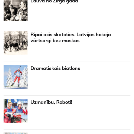
Lauva no Zirga gada
Ripai acīs skatoties. Latvijas hokeja
vārtsargi bez maskas
Dramatiskais biatlons
Uzmanību, Roboti!