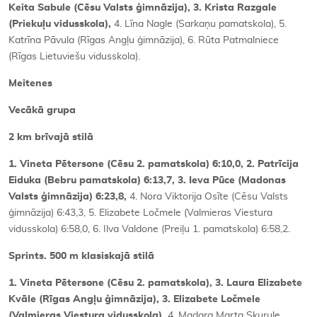
Keita Sabule (Cēsu Valsts ģimnāzija), 3. Krista Razgale
(Priekuļu vidusskola),
4. Līna Nagle (Sarkaņu pamatskola), 5.
Katrīna Pāvula (Rīgas Angļu ģimnāzija), 6. Rūta Patmalniece
(Rīgas Lietuviešu vidusskola).
Meitenes
Vecākā grupa
2 km brīvajā stilā
1. Vineta Pētersone (Cēsu 2. pamatskola) 6:10,0, 2. Patrīcija
Eiduka (Bebru pamatskola) 6:13,7, 3. Ieva Pūce (Madonas
Valsts ģimnāzija) 6:23,8,
4. Nora Viktorija Osīte (Cēsu Valsts
ģimnāzija) 6:43,3, 5. Elizabete Ločmele (Valmieras Viestura
vidusskola) 6:58,0, 6. Ilva Valdone (Preiļu 1. pamatskola) 6:58,2.
Sprints. 500 m klasiskajā stilā
1. Vineta Pētersone (Cēsu 2. pamatskola), 3. Laura Elizabete
Kvāle (Rīgas Angļu ģimnāzija), 3. Elizabete Ločmele
(Valmieras Viestura vidusskola),
4. Madara Marta Skurule