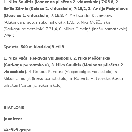
1. Niks Saulītis (Madonas pilsētas 2. vidusskola) 7:05,6, 2.
Emīls Zērnis (Saldus 2. vidusskola) 7:15,2, 3. Anrijs Pušņakovs
(Dobeles 1. vidusskola) 7:16,8,
4. Aleksandrs Kuzņecovs
(Alūksnes pilsētas sākumskola) 7:17,6, 5. Niks Meščerskis
(Sarkaņu pamatskola) 7:31,4, 6. Mikus Cimdiņš (Inešu pamatskola)
7:36,2.
Sprints. 500 m klasiskajā stilā
1. Niks Mičs (Rekavas vidusskola), 2. Niks Meščerskis
(Sarkaņu pamatskola), 3. Niks Saulītis (Madonas pilsētas 2.
vidusskola),
4. Renārs Pundurs (Vecpiebalgas vidusskola), 5.
Mikus Cimdiņš (Inešu pamatskola), 6. Roberts Rutkovskis (Cēsu
pilsētas Pastariņa sākumskola).
BIATLONS
Jaunietes
Vecākā grupa