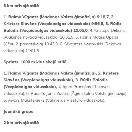
3 km brīvajā stilā
1. Raimo Vīgants (Madonas Valsts ģimnāzija) 9:18,7, 2.
Kristers Slavēns (Vecpiebalgas vidusskola) 9:56,8, 3. Rūdis
Balodis (Vecpiebalgas vidusskola) 10:05,0,
4. Kristaps Deksnis
(Alūksnes novada vidusskola) 10,31,9, 5. Reinis Matīss Upens
(Cēsu 2. pamatskola) 10:43,3, 6. Silvesters Kozlovskis (Rekavas
vidusskola) 11:01,5.
Sprints. 1000 m klasiskajā stilā
1. Raimo Vīgants (Madonas Valsts ģimnāzija), 2. Kristers
Slavēns (Vecpiebalgas vidusskola), 3. Rūdis Balodis
(Vecpiebalgas vidusskola),
4. Igors Prancāns (Rekavas
vidusskola), 5. Rūdolfs Jānis Zosārs (Āgenskalna Valsts ģimnāzija),
6. Aivars Makstenieks (Valmieras Viestura vidusskola).
Jaunākā grupa
2 km brīvajā stilā