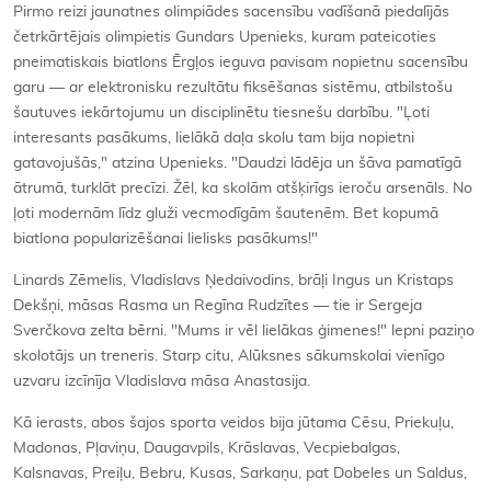
Pirmo reizi jaunatnes olimpiādes sacensību vadīšanā piedalījās
četrkārtējais olimpietis Gundars Upenieks, kuram pateicoties
pneimatiskais biatlons Ērgļos ieguva pavisam nopietnu sacensību
garu — ar elektronisku rezultātu fiksēšanas sistēmu, atbilstošu
šautuves iekārtojumu un disciplinētu tiesnešu darbību. "Ļoti
interesants pasākums, lielākā daļa skolu tam bija nopietni
gatavojušās," atzina Upenieks. "Daudzi lādēja un šāva pamatīgā
ātrumā, turklāt precīzi. Žēl, ka skolām atšķirīgs ieroču arsenāls. No
ļoti modernām līdz gluži vecmodīgām šautenēm. Bet kopumā
biatlona popularizēšanai lielisks pasākums!"
Linards Zēmelis, Vladislavs Ņedaivodins, brāļi Ingus un Kristaps
Dekšņi, māsas Rasma un Regīna Rudzītes — tie ir Sergeja
Sverčkova zelta bērni. "Mums ir vēl lielākas ģimenes!" lepni paziņo
skolotājs un treneris. Starp citu, Alūksnes sākumskolai vienīgo
uzvaru izcīnīja Vladislava māsa Anastasija.
Kā ierasts, abos šajos sporta veidos bija jūtama Cēsu, Priekuļu,
Madonas, Pļaviņu, Daugavpils, Krāslavas, Vecpiebalgas,
Kalsnavas, Preiļu, Bebru, Kusas, Sarkaņu, pat Dobeles un Saldus,