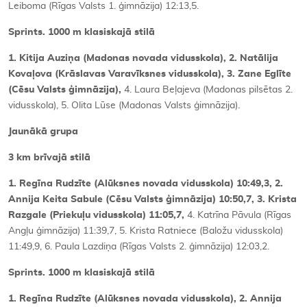
Leiboma (Rīgas Valsts 1. ģimnāzija) 12:13,5.
Sprints. 1000 m klasiskajā stilā
1. Kitija Auziņa (Madonas novada vidusskola), 2. Natālija
Kovaļova (Krāslavas Varavīksnes vidusskola), 3. Zane Eglīte
(Cēsu Valsts ģimnāzija),
4. Laura Beļajeva (Madonas pilsētas 2.
vidusskola), 5. Olita Lūse (Madonas Valsts ģimnāzija).
Jaunākā grupa
3 km brīvajā stilā
1. Regīna Rudzīte (Alūksnes novada vidusskola) 10:49,3, 2.
Annija Keita Sabule (Cēsu Valsts ģimnāzija) 10:50,7, 3. Krista
Razgale (Priekuļu vidusskola) 11:05,7,
4. Katrīna Pāvula (Rīgas
Angļu ģimnāzija) 11:39,7, 5. Krista Ratniece (Baložu vidusskola)
11:49,9, 6. Paula Lazdiņa (Rīgas Valsts 2. ģimnāzija) 12:03,2.
Sprints. 1000 m klasiskajā stilā
1. Regīna Rudzīte (Alūksnes novada vidusskola), 2. Annija