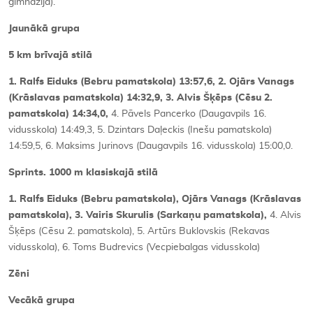
ģimnāzija).
Jaunākā grupa
5 km brīvajā stilā
1. Ralfs Eiduks (Bebru pamatskola) 13:57,6, 2. Ojārs Vanags
(Krāslavas pamatskola) 14:32,9, 3. Alvis Šķēps (Cēsu 2.
pamatskola) 14:34,0,
4. Pāvels Pancerko (Daugavpils 16.
vidusskola) 14:49,3, 5. Dzintars Daļeckis (Inešu pamatskola)
14:59,5, 6. Maksims Jurinovs (Daugavpils 16. vidusskola) 15:00,0.
Sprints. 1000 m klasiskajā stilā
1. Ralfs Eiduks (Bebru pamatskola), Ojārs Vanags (Krāslavas
pamatskola), 3. Vairis Skurulis (Sarkaņu pamatskola),
4. Alvis
Šķēps (Cēsu 2. pamatskola), 5. Artūrs Buklovskis (Rekavas
vidusskola), 6. Toms Budrevics (Vecpiebalgas vidusskola)
Zēni
Vecākā grupa