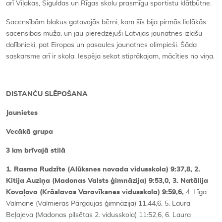
arī Viļakas, Siguldas un Rīgas skolu prasmīgu sportistu klātbūtne.
Sacensībām blakus gatavojās bērni, kam šīs bija pirmās lielākās
sacensības mūžā, un jau pieredzējuši Latvijas jaunatnes izlašu
dalībnieki, pat Eiropas un pasaules jaunatnes olimpieši. Šāda
saskarsme arī ir skola. Iespēja sekot stiprākajam, mācīties no viņa.
DISTANČU SLĒPOŠANA
Jaunietes
Vecākā grupa
3 km brīvajā stilā
1. Rasma Rudzīte (Alūksnes novada vidusskola) 9:37,8, 2.
Kitija Auziņa (Madonas Valsts ģimnāzija) 9:53,0, 3. Natālija
Kovaļova (Krāslavas Varavīksnes vidusskola) 9:59,6,
4. Līga
Valmane (Valmieras Pārgaujas ģimnāzija) 11:44,6, 5. Laura
Beļajeva (Madonas pilsētas 2. vidusskola) 11:52,6, 6. Laura