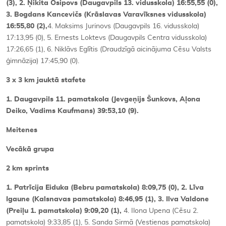
(3), 2. Ņikita Osipovs (Daugavpils 13. vidusskola) 16:55,55 (0),
3. Bogdans Kancevičs (Krāslavas Varavīksnes vidusskola)
16:55,80 (2),
4. Maksims Jurinovs (Daugavpils 16. vidusskola)
17:13,95 (0), 5. Ernests Loktevs (Daugavpils Centra vidusskola)
17:26,65 (1), 6. Niklāvs Eglītis (Draudzīgā aicinājuma Cēsu Valsts
ģimnāzija) 17:45,90 (0).
3 x 3 km jauktā stafete
1. Daugavpils 11. pamatskola (Jevgeņijs Šunkovs, Aļona
Deiko, Vadims Kaufmans) 39:53,10 (9).
Meitenes
Vecākā grupa
2 km sprints
1. Patrīcija Eiduka (Bebru pamatskola) 8:09,75 (0), 2. Līva
Igaune (Kalsnavas pamatskola) 8:46,95 (1), 3. Ilva Valdone
(Preiļu 1. pamatskola) 9:09,20 (1),
4. Ilona Upena (Cēsu 2.
pamatskola) 9:33,85 (1), 5. Sanda Sirmā (Vestienas pamatskola)