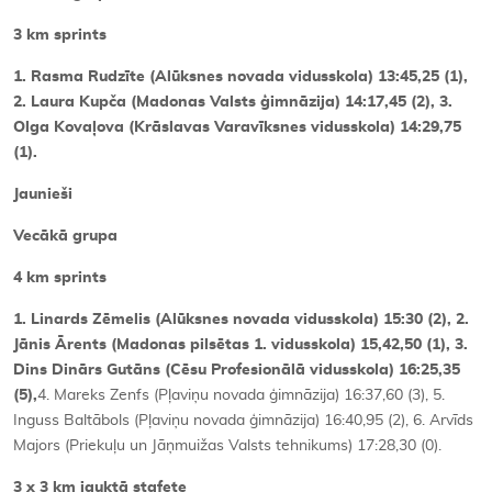
3 km sprints
1. Rasma Rudzīte (Alūksnes novada vidusskola) 13:45,25 (1),
2. Laura Kupča (Madonas Valsts ģimnāzija) 14:17,45 (2), 3.
Olga Kovaļova (Krāslavas Varavīksnes vidusskola) 14:29,75
(1).
Jaunieši
Vecākā grupa
4 km sprints
1. Linards Zēmelis (Alūksnes novada vidusskola) 15:30 (2), 2.
Jānis Ārents (Madonas pilsētas 1. vidusskola) 15,42,50 (1), 3.
Dins Dinārs Gutāns (Cēsu Profesionālā vidusskola) 16:25,35
(5),
4. Mareks Zenfs (Pļaviņu novada ģimnāzija) 16:37,60 (3), 5.
Inguss Baltābols (Pļaviņu novada ģimnāzija) 16:40,95 (2), 6. Arvīds
Majors (Priekuļu un Jāņmuižas Valsts tehnikums) 17:28,30 (0).
3 x 3 km jauktā stafete