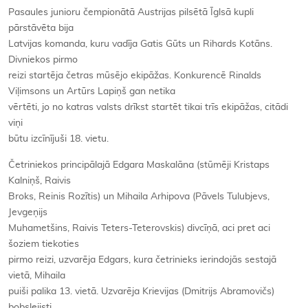
Pasaules junioru čempionātā Austrijas pilsētā Īglsā kupli
pārstāvēta bija
Latvijas komanda, kuru vadīja Gatis Gūts un Rihards Kotāns.
Divniekos pirmo
reizi startēja četras mūsējo ekipāžas. Konkurencē Rinalds
Viļimsons un Artūrs Lapiņš gan netika
vērtēti, jo no katras valsts drīkst startēt tikai trīs ekipāžas, citādi
viņi
būtu izcīnījuši 18. vietu.
Četriniekos principālajā Edgara Maskalāna (stūmēji Kristaps
Kalniņš, Raivis
Broks, Reinis Rozītis) un Mihaila Arhipova (Pāvels Tulubjevs,
Jevgeņijs
Muhametšins, Raivis Teters-Teterovskis) divcīņā, aci pret aci
šoziem tiekoties
pirmo reizi, uzvarēja Edgars, kura četrinieks ierindojās sestajā
vietā, Mihaila
puiši palika 13. vietā. Uzvarēja Krievijas (Dmitrijs Abramovičs)
bobslejisti.