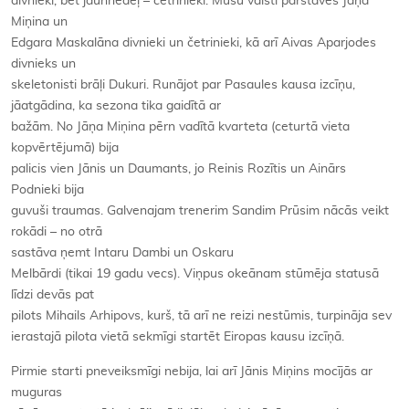
divnieki, bet jaunnedēļ – četrinieki. Mūsu valsti pārstāvēs Jāņa
Miņina un
Edgara Maskalāna divnieki un četrinieki, kā arī Aivas Aparjodes
divnieks un
skeletonisti brāļi Dukuri. Runājot par Pasaules kausa izcīņu,
jāatgādina, ka sezona tika gaidītā ar
bažām. No Jāņa Miņina pērn vadītā kvarteta (ceturtā vieta
kopvērtējumā) bija
palicis vien Jānis un Daumants, jo Reinis Rozītis un Ainārs
Podnieki bija
guvuši traumas. Galvenajam trenerim Sandim Prūsim nācās veikt
rokādi – no otrā
sastāva ņemt Intaru Dambi un Oskaru
Melbārdi (tikai 19 gadu vecs). Viņpus okeānam stūmēja statusā
līdzi devās pat
pilots Mihails Arhipovs, kurš, tā arī ne reizi nestūmis, turpināja sev
ierastajā pilota vietā sekmīgi startēt Eiropas kausu izcīņā.
Pirmie starti pneveiksmīgi nebija, lai arī Jānis Miņins mocījās ar
muguras