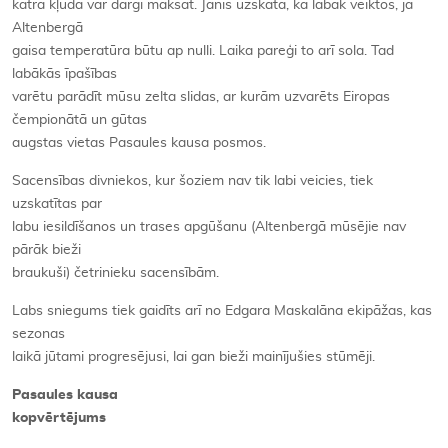
katra kļūda var dārgi maksāt. Jānis uzskata, ka labāk veiktos, ja
Altenbergā
gaisa temperatūra būtu ap nulli. Laika pareģi to arī sola. Tad
labākās īpašības
varētu parādīt mūsu zelta slidas, ar kurām uzvarēts Eiropas
čempionātā un gūtas
augstas vietas Pasaules kausa posmos.
Sacensības divniekos, kur šoziem nav tik labi veicies, tiek
uzskatītas par
labu iesildīšanos un trases apgūšanu (Altenbergā mūsējie nav
pārāk bieži
braukuši) četrinieku sacensībām.
Labs sniegums tiek gaidīts arī no Edgara Maskalāna ekipāžas, kas
sezonas
laikā jūtami progresējusi, lai gan bieži mainījušies stūmēji.
Pasaules kausa
kopvērtējums