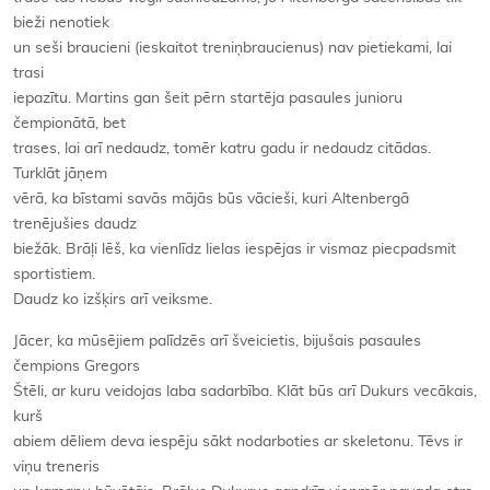
bieži nenotiek
un seši braucieni (ieskaitot treniņbraucienus) nav pietiekami, lai
trasi
iepazītu. Martins gan šeit pērn startēja pasaules junioru
čempionātā, bet
trases, lai arī nedaudz, tomēr katru gadu ir nedaudz citādas.
Turklāt jāņem
vērā, ka bīstami savās mājās būs vācieši, kuri Altenbergā
trenējušies daudz
biežāk. Brāļi lēš, ka vienlīdz lielas iespējas ir vismaz piecpadsmit
sportistiem.
Daudz ko izšķirs arī veiksme.
Jācer, ka mūsējiem palīdzēs arī šveicietis, bijušais pasaules
čempions Gregors
Štēli, ar kuru veidojas laba sadarbība. Klāt būs arī Dukurs vecākais,
kurš
abiem dēliem deva iespēju sākt nodarboties ar skeletonu. Tēvs ir
viņu treneris