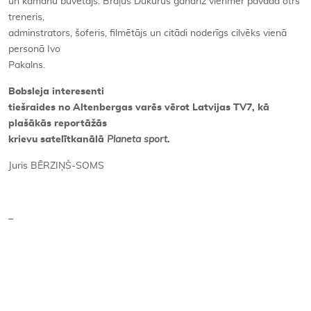
un kamanu būvētājs. Brāļus Dukurus gandrīz vienmēr pavada otrs
treneris,
adminstrators, šoferis, filmētājs un citādi noderīgs cilvēks vienā
personā Ivo
Pakalns.
Bobsleja interesenti
tiešraides no Altenbergas varēs vērot Latvijas TV7, kā
plašākās reportāžās
krievu satelītkanālā
Planeta sport
.
Juris BĒRZIŅŠ-SOMS
–