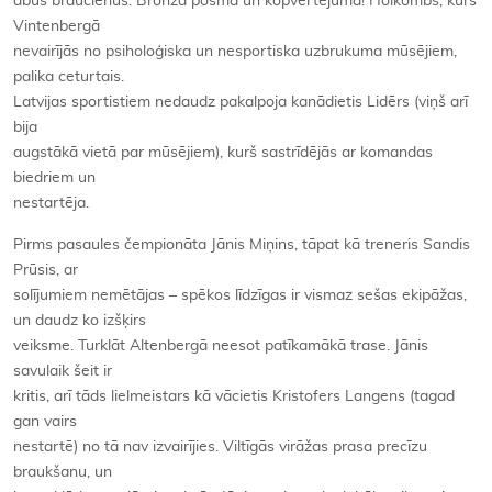
abus braucienus. Bronza posmā un kopvērtējumā! Holkombs, kurš
Vintenbergā
nevairījās no psiholoģiska un nesportiska uzbrukuma mūsējiem,
palika ceturtais.
Latvijas sportistiem nedaudz pakalpoja kanādietis Lidērs (viņš arī
bija
augstākā vietā par mūsējiem), kurš sastrīdējās ar komandas
biedriem un
nestartēja.
Pirms pasaules čempionāta Jānis Miņins, tāpat kā treneris Sandis
Prūsis, ar
solījumiem nemētājas – spēkos līdzīgas ir vismaz sešas ekipāžas,
un daudz ko izšķirs
veiksme. Turklāt Altenbergā neesot patīkamākā trase. Jānis
savulaik šeit ir
kritis, arī tāds lielmeistars kā vācietis Kristofers Langens (tagad
gan vairs
nestartē) no tā nav izvairījies. Viltīgās virāžas prasa precīzu
braukšanu, un