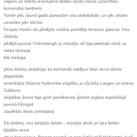
sāpēm un startā ieskrējienā lielāko slodzi nācās uzņemties
komandas biedriem.
Tomēr pēc Jaunā gada pamazām viss stabilizējās, un pēc divām
uzvarām pēc kārtas
Eiropas trasēs aiz pēdējās virāžas pavīdēja bronzas gaisma. Viss
izšķīrās
pēdējā posmā Vintenbergā, jo mūsējie vēl bija piektajā vietā, ar
nieka atstarpi
līdz trešajai.
Jānis Miņins skaidroja, ka komandā valdījusi tikai viena doma:
jāapsteidz
amerikāņa Stīvena Holkomba ekipāža, jo vācieša Langes un krieva
Zubkova
ekipāžas šoreiz bija grūti panākamas (jūtami iegāza iepriekšējā
posmā Kēnigzē
zaudētās divas simtdaļas).
Kā zināms, viss beidzās lieliski – mūsējie droši un bez lielām
kļūdām veica