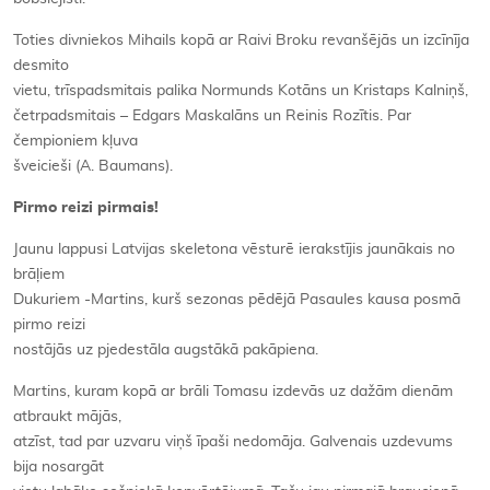
Toties divniekos Mihails kopā ar Raivi Broku revanšējās un izcīnīja
desmito
vietu, trīspadsmitais palika Normunds Kotāns un Kristaps Kalniņš,
četrpadsmitais – Edgars Maskalāns un Reinis Rozītis. Par
čempioniem kļuva
šveicieši (A. Baumans).
Pirmo reizi pirmais!
Jaunu lappusi Latvijas skeletona vēsturē ierakstījis jaunākais no
brāļiem
Dukuriem -Martins, kurš sezonas pēdējā Pasaules kausa posmā
pirmo reizi
nostājās uz pjedestāla augstākā pakāpiena.
Martins, kuram kopā ar brāli Tomasu izdevās uz dažām dienām
atbraukt mājās,
atzīst, tad par uzvaru viņš īpaši nedomāja. Galvenais uzdevums
bija nosargāt