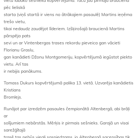
vietu labāko sešniekā kopvērtējumā. Taču jau pirmajā braucienā
pēc lieliskā
starta (viņš startā ir viens no ātrākajiem pasaulē) Martins ieņēma
trešo vietu,
tikai nedaudz zaudējot līderiem. Izšķirošajā braucienā Martins
pārspēja pats
sevi un ar Vintenbergas trases rekordu pieveica gan vācieti
Florianu Graslu,
gan kanādieti Džonu Montgomeriju, kopvērtējumā iegūstot piekto
vietu. Arī tas
ir nebijis panākums.
Tomass Dukurs kopvērtējumā palika 13. vietā. Uzvarēja kanādietis
Kristians
Bromlejs.
Runājot par izredzēm pasaules čempionātā Altenbergā, abi brāļi
ar
solījumiem nebārstās. Mērķis ir pirmais sešnieks. Garajā un visai
sarežģītajā
trasē tas nebūs viegli sasniedzams, jo Altenbergā sacensības tik