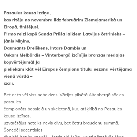
Pasaules kausa izcīņa,
kas ritēja no novembra līdz februārim Ziemeļamerikā un
Eiropā, finišējusi.
Pirmo reizi kopš Sanda Prūša laikiem Latvijas četrinieks –
Jānis Miņins,
Daumants Dreiškens, Intars Dambis un
Oskars Melbārdis – Vinterbergā izcīnījis bronzas medaļas
kopvērtējumā! Ja
pieliekam klāt vēl Eiropas čempionu titulu, sezona vērtējama
vienā vārdā –
izcili.
Bet ar to vēl viss nebeidzas. Vācijas pilsētā Altenbergā sācies
pasaules
čempionāts bobslejā un skeletonā, kur, atšķirībā no Pasaules
kausa izcīņas,
uzvarētājus noteiks nevis divu, bet četru braucienu summā.
Šonedēļ sacentīsies