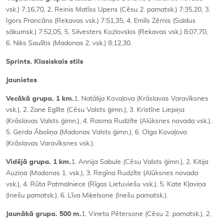
vsk.) 7:16,70, 2. Reinis Matīss Upens (Cēsu 2. pamatsk.) 7:35,20, 3.
Igors Prancāns (Rekavas vsk.) 7:51,35, 4. Emīls Zērnis (Saldus
sākumsk.) 7:52,05, 5. Silvesters Kozlovskis (Rekavas vsk.) 8:07,70,
6. Niks Saulītis (Madonas 2. vsk.) 8:12,30.
Sprints. Klasiskais stils
Jaunietes
Vecākā grupa. 1 km.
1. Natālija Kovaļova (Krāslavas Varavīksnes
vsk.), 2. Zane Eglīte (Cēsu Valsts ģimn.), 3. Kristīne Liepiņa
(Krāslavas Valsts ģimn.), 4. Rasma Rudzīte (Alūksnes novada vsk.),
5. Gerda Āboliņa (Madonas Valsts ģimn.), 6. Olga Kovaļova
(Krāslavas Varavīksnes vsk.).
Vidējā grupa. 1 km.
1. Annija Sabule (Cēsu Valsts ģimn.), 2. Kitija
Auziņa (Madonas 1. vsk.), 3. Regīna Rudzīte (Alūksnes novada
vsk.), 4. Rūta Patmalniece (Rīgas Lietuviešu vsk.), 5. Kate Kļaviņa
(Inešu pamatsk.), 6. Līva Miķelsone (Inešu pamatsk.).
Jaunākā grupa. 500 m.
1. Vineta Pētersone (Cēsu 2. pamatsk.), 2.