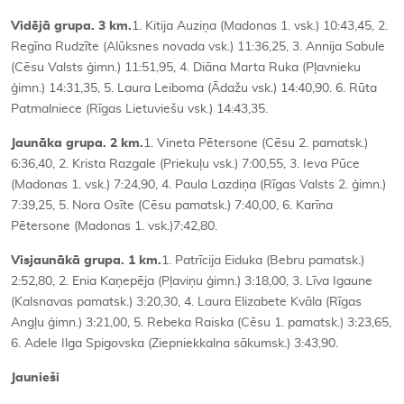
Vidējā grupa. 3 km.
1. Kitija Auziņa (Madonas 1. vsk.) 10:43,45, 2.
Regīna Rudzīte (Alūksnes novada vsk.) 11:36,25, 3. Annija Sabule
(Cēsu Valsts ģimn.) 11:51,95, 4. Diāna Marta Ruka (Pļavnieku
ģimn.) 14:31,35, 5. Laura Leiboma (Ādažu vsk.) 14:40,90. 6. Rūta
Patmalniece (Rīgas Lietuviešu vsk.) 14:43,35.
Jaunāka grupa. 2 km.
1. Vineta Pētersone (Cēsu 2. pamatsk.)
6:36,40, 2. Krista Razgale (Priekuļu vsk.) 7:00,55, 3. Ieva Pūce
(Madonas 1. vsk.) 7:24,90, 4. Paula Lazdiņa (Rīgas Valsts 2. ģimn.)
7:39,25, 5. Nora Osīte (Cēsu pamatsk.) 7:40,00, 6. Karīna
Pētersone (Madonas 1. vsk.)7:42,80.
Visjaunākā grupa. 1 km.
1. Patrīcija Eiduka (Bebru pamatsk.)
2:52,80, 2. Enia Kaņepēja (Pļaviņu ģimn.) 3:18,00, 3. Līva Igaune
(Kalsnavas pamatsk.) 3:20,30, 4. Laura Elizabete Kvāla (Rīgas
Angļu ģimn.) 3:21,00, 5. Rebeka Raiska (Cēsu 1. pamatsk.) 3:23,65,
6. Adele Ilga Spigovska (Ziepniekkalna sākumsk.) 3:43,90.
Jaunieši