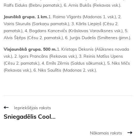
Ralfs Eiduks (Bebru pamatsk.), 6. Arnis Bukšs (Rekavas vsk.).
Jaunākā grupa. 1 km.
1. Raimo Vīgants (Madonas 1. vsk.), 2.
Vairis Skurulis (Sarkaņu pamatsk.), 3. Kārlis Liepiņš (Cēsu 2.
pamatsk.), 4. Bogdans Kancevičs (Krāslavas Varavīksnes vsk.), 5.
Alvis Šķēps (Cēsu 2. pamatsk.), 6. Jurģis Dudelis (Smiltenes ģimn.).
Visjaunākā grupa. 500 m.
1. Kristaps Deksnis (Alūksnes novada
vsk.), 2. Igors Prancāns (Rekavas vsk.), 3. Reinis Matīss Upens
(Cēsu 2. pamatsk.), 4. Emīls Zērnis (Saldus sākumsk.), 5. Niks Mičs
(Rekavas vsk.), 6. Niks Saulītis (Madonas 2. vsk.).
Iepriekšējais raksts
Sniegadēlis Cool...
Nākamais raksts