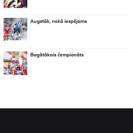
Augstāk, nekā iespējams
Bagātākais čempionāts