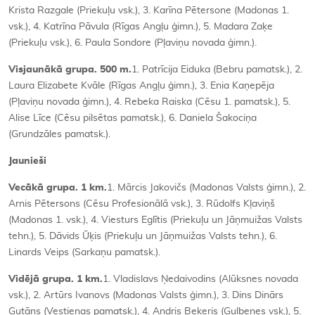
Krista Razgale (Priekuļu vsk.), 3. Karīna Pētersone (Madonas 1.
vsk.), 4. Katrīna Pāvula (Rīgas Angļu ģimn.), 5. Madara Zaķe
(Priekuļu vsk.), 6. Paula Sondore (Pļaviņu novada ģimn.).
Visjaunākā grupa. 500 m.
1. Patrīcija Eiduka (Bebru pamatsk.), 2.
Laura Elizabete Kvāle (Rīgas Angļu ģimn.), 3. Enia Kaņepēja
(Pļaviņu novada ģimn.), 4. Rebeka Raiska (Cēsu 1. pamatsk.), 5.
Alise Līce (Cēsu pilsētas pamatsk.), 6. Daniela Šakociņa
(Grundzāles pamatsk.).
Jaunieši
Vecākā grupa. 1 km.
1. Mārcis Jakovičs (Madonas Valsts ģimn.), 2.
Arnis Pētersons (Cēsu Profesionālā vsk.), 3. Rūdolfs Kļaviņš
(Madonas 1. vsk.), 4. Viesturs Eglītis (Priekuļu un Jāņmuižas Valsts
tehn.), 5. Dāvids Ūķis (Priekuļu un Jāņmuižas Valsts tehn.), 6.
Linards Veips (Sarkaņu pamatsk.).
Vidējā grupa. 1 km.
1. Vladislavs Ņedaivodins (Alūksnes novada
vsk.), 2. Artūrs Ivanovs (Madonas Valsts ģimn.), 3. Dins Dinārs
Gutāns (Vestienas pamatsk.), 4. Andris Beķeris (Gulbenes vsk.), 5.