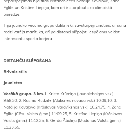
nepārspējamas bija tīrās distančnieces Natālija Kovaļova, Zane
Eglīte un Kristīne Liepiņa, kam arī ir starptautiska olimpiskā
pieredze.
Triju jaunāko vecuma grupu dalībnieki, savstarpēji cīnoties, ar sānu
redzi varēja manīt, ka, arī pa distanci slēpojot, iespējams veidot
interesantu sporta karjeru.
DISTANČU SLĒPOŠANA
Brīvais stils
Jaunietes
Vecākā grupa. 3 km.
1. Krista Krūmiņa (Jaunpiebalgas vsk.)
9:58,30, 2. Rasma Rudzīte (Alūksnes novada vsk.) 10:09,10, 3.
Natālija Kovaļova (Krāslavas Varavīksnes vsk.) 10:24,75, 4. Zane
Eglīte (Cēsu Valsts ģimn.) 11:09,25, 5. Kristīne Liepiņa (Krāslavas
Valsts ģimn.) 11:12,35, 6. Gerda Āboliņa (Madonas Valsts ģimn.)
11:23,55.