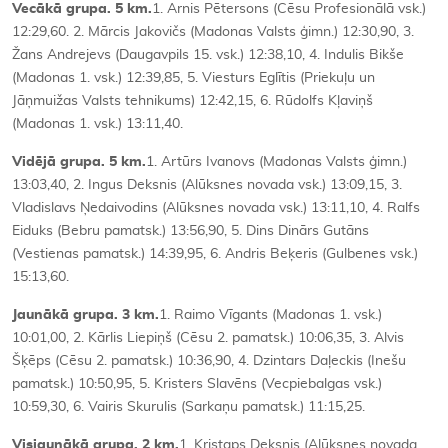
Vecākā grupa. 5 km.
1. Arnis Pētersons (Cēsu Profesionālā vsk.)
12:29,60. 2. Mārcis Jakovičs (Madonas Valsts ģimn.) 12:30,90, 3.
Žans Andrejevs (Daugavpils 15. vsk.) 12:38,10, 4. Indulis Bikše
(Madonas 1. vsk.) 12:39,85, 5. Viesturs Eglītis (Priekuļu un
Jāņmuižas Valsts tehnikums) 12:42,15, 6. Rūdolfs Kļaviņš
(Madonas 1. vsk.) 13:11,40.
Vidējā grupa. 5 km.
1. Artūrs Ivanovs (Madonas Valsts ģimn.)
13:03,40, 2. Ingus Deksnis (Alūksnes novada vsk.) 13:09,15, 3.
Vladislavs Ņedaivodins (Alūksnes novada vsk.) 13:11,10, 4. Ralfs
Eiduks (Bebru pamatsk.) 13:56,90, 5. Dins Dinārs Gutāns
(Vestienas pamatsk.) 14:39,95, 6. Andris Beķeris (Gulbenes vsk.)
15:13,60.
Jaunākā grupa. 3 km.
1. Raimo Vīgants (Madonas 1. vsk.)
10:01,00, 2. Kārlis Liepiņš (Cēsu 2. pamatsk.) 10:06,35, 3. Alvis
Šķēps (Cēsu 2. pamatsk.) 10:36,90, 4. Dzintars Daļeckis (Inešu
pamatsk.) 10:50,95, 5. Kristers Slavēns (Vecpiebalgas vsk.)
10:59,30, 6. Vairis Skurulis (Sarkaņu pamatsk.) 11:15,25.
Visjaunākā grupa. 2 km.
1. Kristaps Deksnis (Alūksnes novada