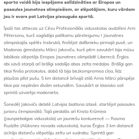
sporta veidā bija iespējams salīdzināties ar Eiropas un
pasaules jaunatnes olimpiešiem, ar slēpotājiem, kuru vārdam
jau ir svars pat Latvijas pieaugušo sportā.
Īpaši tas attiecas uz Cēsu Profesionālās vidusskolas audzēkni Arni
Pētersonu, kurš sagādāja patīkamu pārsteigumu I Jaunatnes
olimpiskajās spēlēs Insbrukā, finišējot dalībnieku pirmajā pusē, un
Madonas ģimnāzistu Mārci Jakoviču, kurš pērn savukārt bija mūsu
labākais slēpotājs Eiropas Jaunatnes olimpiādē Liberecā. Ērgļos
abi savā starpā arī brālīgi sadalīja abas zelta medaļas.
Brālīgi
gan
tikai finiša protokolos, dabā tā bija bezkompromisa cīņa, līdz
plaušas plīst pušu. 5 km distancē brīvajā stilā Arnis Mārci pārspēja
tikai par nepilnām divām sekundēm. Savukārt ar klasisko soli
sprintā uzvarēja madonietis.
Šonedēļ Jakovičs debitē Latvijas biatlona izlasē, startējot pasaules
junioru čempionātā. Tajā piedalās arī Krista Krūmiņa
(Jaunpiebalgas vidusskola) un jauniešu konkurencē — Rasma
Rudzīte (Alūksnes novada vidusskola), kuras Ērgļos 3 km distancē
izcīnīja distanču slēpotāju zeltu un sudrabu. Sprintā gan