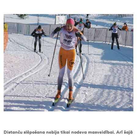
Kontakti
Distanču slēpošana nebija tikai nodeva masveidībai. Arī šajā