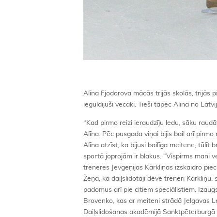
Alīna Fjodorova mācās trijās skolās, trijās p
ieguldījuši vecāki. Tieši tāpēc Alīna no Latv
“Kad pirmo reizi ieraudzīju ledu, sāku raud
Alīna. Pēc pusgada viņai bijis bail arī pirmo
Alīna atzīst, ka bijusi bailīga meitene, tūlī
sportā joprojām ir blakus. “Vispirms mani v
treneres Jevgeņijas Kārkliņas izskaidro pie
Žeņa, kā daiļslidotāji dēvē treneri Kārkliņ
padomus arī pie citiem speciālistiem. Izaugs
Brovenko, kas ar meiteni strādā Jelgavas L
Daiļslidošanas akadēmijā Sanktpēterburgā pi