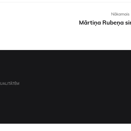
Nākamais 
Mārtiņa Rubeņa si
TUALITĀTĒM