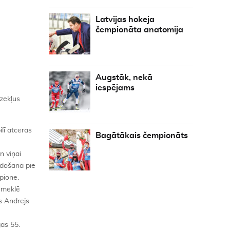
Latvijas hokeja
čempionāta anatomija
Augstāk, nekā
iespējams
dzekļus
lī atceras
Bagātākais čempionāts
n viņai
idošanā pie
pione.
i meklē
is Andrejs
gas 55.