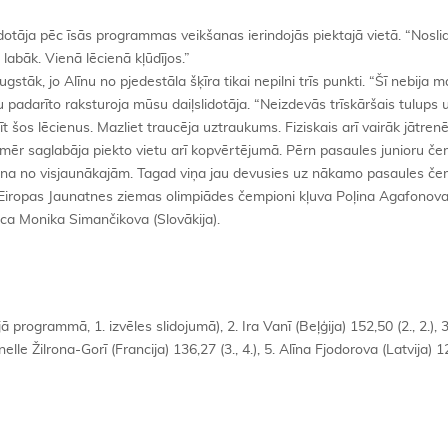
dotāja pēc īsās programmas veikšanas ierindojās piektajā vietā. “Noslido
labāk. Vienā lēcienā kļūdījos.”
gstāk, jo Alīnu no pjedestāla šķīra tikai nepilni trīs punkti. “Šī nebija
 padarīto raksturoja mūsu daiļslidotāja. “Neizdevās trīskāršais tulups 
t šos lēcienus. Mazliet traucēja uztraukums. Fiziskais arī vairāk jātrenē
mēr saglabāja piekto vietu arī kopvērtējumā. Pērn pasaules junioru če
ja viena no visjaunākajām. Tagad viņa jau devusies uz nākamo pasaules č
 Eiropas Jaunatnes ziemas olimpiādes čempioni kļuva Poļina Agafonova (
ēca Monika Simančikova (Slovākija).
ā programmā, 1. izvēles slidojumā), 2. Ira Vanī (Beļģija) 152,50 (2., 2.),
elle Žilrona-Gorī (Francija) 136,27 (3., 4.), 5. Alīna Fjodorova (Latvija) 1
)