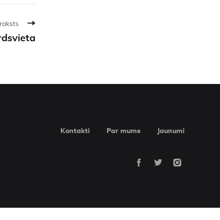
raksts
rdsvieta
Kontakti
Par mums
Jaunumi