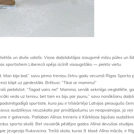
ilsētās un divās valstīs. Viņas daiļslidotājas izaugsmē milzu pūles un lī
ijas sportistiem Liberecā spēja izcīnīt visaugstāko — piekto vietu.
āt. Man bija bail,” savu pirmo treniņu četru gadu vecumā Rīgas Sporta pi
 reizi kāpt uz pjedestāla. Brēkusi: “Tikai ar mammu!”
t braši piebilstot: “Tagad vairs ne!” Mamma, senāk sekmīga vieglatlēte, ga
ecāki veda uz tenisu, bet tam es biju par jaunu,” savu nonākšanu daiļsl
cpadsmitgadīgā sportiste, kura jau ir trīskārtēja Latvijas pieaugušo čem
u, savus audzēkņus neuzskata par privātīpašumu un neapvainojas, ja viņ
me ir galvenais. Patlaban Alīnas treneris ir Kārkliņas bijušais audzēkn
edus sporta skolā. Bet visvairāk pēdējos gados Alīnai devušas studijas
e Jevgeņija Rukovicina. Trešā skola, kuras 9. klasē Alīna mācās, ir Rī