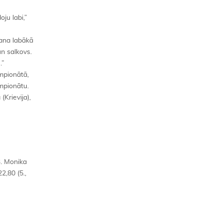
ju labi,”
 mana labākā
un salkovs.
.”
mpionātā,
empionātu.
Krievija),
 3. Monika
22,80 (5.,