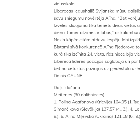
vidusskola.
Liberecas ledushallē Svijanska mūsu daiļsli
savu sniegumu novērtēja Alīna. “Bet varēju 
Izvēles slidojumā tika tēmēts divas vietas au
diena, tomēr atzīmes ir labas,” ar kalambūru
Nezin kāpēc citām atdevu iespēju labi izpildī
Bīstami sīvā konkurencē Alīna Fjodorova to
kurā tika izcīnīta 24. vieta, rīdziniece bi
Liberecā līderes pozīcijas saglabāja un par
bet no ceturtās pozīcijas uz pjedestāla uzl
Dainis CAUNE
Daiļslidošana
Meitenes (30 dalībnieces)
1. Poļina Agafonova (Krievija) 164,05 (1. īsaj
Simančikova (Slovākija) 137,57 (4., 3.), 4. Len
8.), 6. Aļina Miļevska (Ukraina) 121,18 (6., 9.