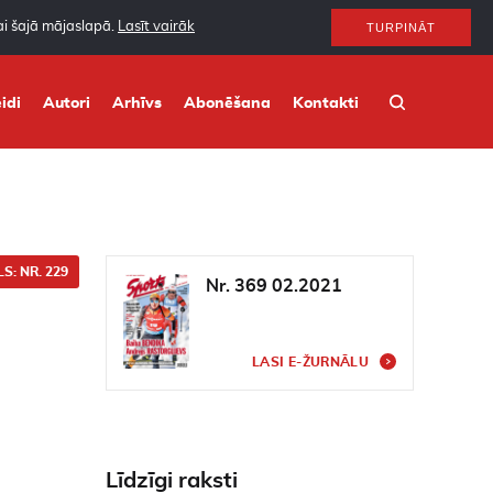
nai šajā mājaslapā.
Lasīt vairāk
TURPINĀT
idi
Autori
Arhīvs
Abonēšana
Kontakti
S: NR. 229
Nr. 369 02.2021
LASI E-ŽURNĀLU
Līdzīgi raksti