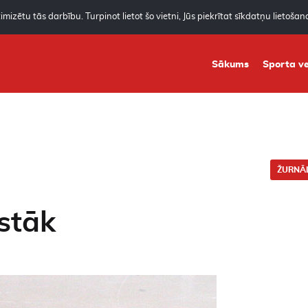
mizētu tās darbību. Turpinot lietot šo vietni, Jūs piekrītat sīkdatņu lietoša
Sākums
Sporta ve
ŽURNĀL
stāk