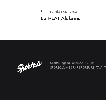
Iepriekšējais raksts
EST-LAT Alūksnē.
Sporta Apgāda Fonds 2007-2019
SPORTO.LV VISS PAR SPORTU UN TĀ AK