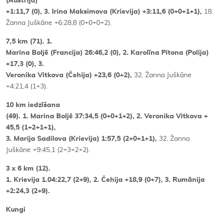
(Austrija)
+1:11,7 (0), 3. Irina Maksimova (Krievija) +3:11,6 (0+0+1+1),
18.
Žanna Juškāne +6:28,8 (0+0+0+2).
7,5 km (71). 1.
Marina Boljē (Francija) 26:46,2 (0), 2. Karolīna Pitona (Polija)
+17,3 (0), 3.
Veronika Vitkova (Čehija) +23,6 (0+2),
32. Žanna Juškāne
+4:21,4 (1+3).
10 km iedzīšana
(49). 1. Marina Boljē 37:34,5 (0+0+1+2), 2. Veronika Vitkova +
45,5 (1+2+1+1),
3. Marija Sadilova (Krievija) 1:57,5 (2+0+1+1),
32. Žanna
Juškāne +9:45,1 (2+3+2+2).
3 x 6 km (12).
1. Krievija 1.04:22,7 (2+9), 2. Čehija +18,9 (0+7), 3. Rumānija
+2:24,3 (2+9).
Kungi