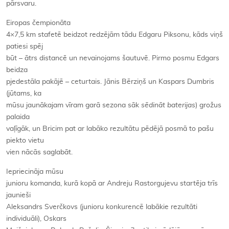
pārsvaru.
Eiropas čempionāta
4×7,5 km stafetē beidzot redzējām tādu Edgaru Piksonu, kāds viņš
patiesi spēj
būt – ātrs distancē un nevainojams šautuvē. Pirmo posmu Edgars
beidza
pjedestāla pakājē – ceturtais. Jānis Bērziņš un Kaspars Dumbris
(jūtams, ka
mūsu jaunākajam vīram garā sezona sāk
sēdināt baterijas
) grožus
palaida
vaļīgāk, un Bricim pat ar labāko rezultātu pēdējā posmā to pašu
piekto vietu
vien nācās saglabāt.
Iepriecināja mūsu
junioru komanda, kurā kopā ar Andreju Rastorgujevu startēja trīs
jaunieši
Aleksandrs Sverčkovs (junioru konkurencē labākie rezultāti
individuāli), Oskars