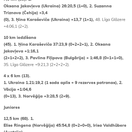
Oksana Jakovļeva (Ukraina) 26:20,5 (1+0), 2. Suzanna
Triznova (Čehija) +3,4
(0), 3. Ņina Karaševiča (Ukraina) +13,7 (1+1),
48. Līga Glāzere
+4:06,1 (2+2).
10 km iedzīšana
(45). 1. Ņina Karaševiča 37:23,9 (0+2+2+1), 2. Oksana
Jakovļeva +1:16,1
(2+1+2+2), 3. Pavlina Fiļipova (Bulgārija) + 1:46,8 (0+1+1+0),
35. Līga Glāzere +9:21,3 (2+2+2+2).
4 x 6 km (13).
1. Ukraina 1.21:19,2 (1 soda aplis + 9 rezerves patronas), 2.
Vācija +1:04,6
(0+13), 3. Norvēģija +3:28,5 (2+9).
Juniores
12,5 km (68). 1.
Elise Ringena (Norvēģija) 45:54,8 (0+2+0+0), Irisa Valdhūbere