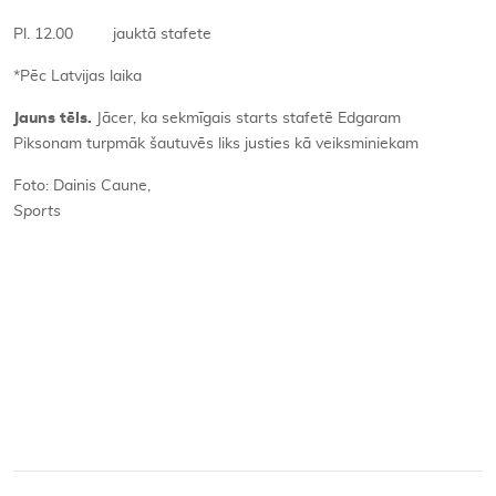
Pl. 12.00 jauktā stafete
*Pēc Latvijas laika
Jauns tēls.
Jācer, ka sekmīgais starts stafetē Edgaram
Piksonam turpmāk šautuvēs liks justies kā veiksminiekam
Foto: Dainis Caune,
Sports