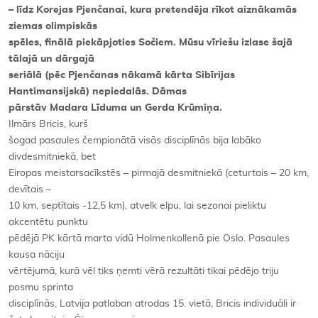
– līdz Korejas Pjenčanai, kura pretendēja rīkot aiznākamās
ziemas olimpiskās
spēles, finālā piekāpjoties Sočiem. Mūsu vīriešu izlase šajā
tālajā un dārgajā
seriālā (pēc Pjenčanas nākamā kārta Sibīrijas
Hantimansijskā) nepiedalās. Dāmas
pārstāv Madara Līduma un Gerda Krūmiņa.
Ilmārs Bricis, kurš
šogad pasaules čempionātā visās disciplīnās bija labāko
divdesmitniekā, bet
Eiropas meistarsacīkstēs – pirmajā desmitniekā (ceturtais – 20 km,
devītais –
10 km, septītais -12,5 km), atvelk elpu, lai sezonai pieliktu
akcentētu punktu
pēdējā PK kārtā marta vidū Holmenkollenā pie Oslo. Pasaules
kausa nāciju
vērtējumā, kurā vēl tiks ņemti vērā rezultāti tikai pēdējo triju
posmu sprinta
disciplīnās, Latvija patlaban atrodas 15. vietā, Bricis individuāli ir