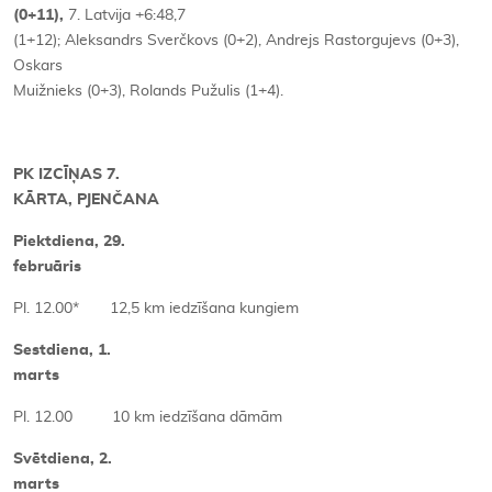
(0+11),
7. Latvija +6:48,7
(1+12); Aleksandrs Sverčkovs (0+2), Andrejs Rastorgujevs (0+3),
Oskars
Muižnieks (0+3), Rolands Pužulis (1+4).
PK IZCĪŅAS 7.
KĀRTA, PJENČANA
Piektdiena, 29.
februāris
Pl. 12.00* 12,5 km iedzīšana kungiem
Sestdiena, 1.
marts
Pl. 12.00 10 km iedzīšana dāmām
Svētdiena, 2.
marts