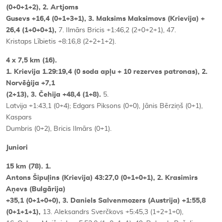
(0+0+1+2), 2. Artjoms
Gusevs +16,4 (0+1+3+1), 3. Maksims Maksimovs (Krievija) +
26,4 (1+0+0+1),
7. Ilmārs Bricis +1:46,2 (2+0+2+1), 47.
Kristaps Lībietis +8:16,8 (2+2+1+2).
4 x 7,5 km (16).
1. Krievija 1.29:19,4 (0 soda apļu + 10 rezerves patronas), 2.
Norvēģija +7,1
(2+13), 3. Čehija +48,4 (1+8).
5.
Latvija +1:43,1 (0+4); Edgars Piksons (0+0), Jānis Bērziņš (0+1),
Kaspars
Dumbris (0+2), Bricis Ilmārs (0+1).
Juniori
15 km (78). 1.
Antons Šipuļins (Krievija) 43:27,0 (0+1+0+1), 2. Krasimirs
Aņevs (Bulgārija)
+35,1 (0+1+0+0), 3. Daniels Salvenmozers (Austrija) +1:55,8
(0+1+1+1),
13. Aleksandrs Sverčkovs +5:45,3 (1+2+1+0),