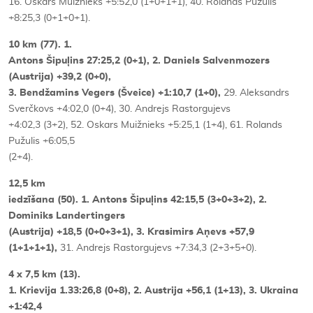
16. Oskars Muižnieks +5:52,0 (1+0+1+1), 40. Rolands Pužulis
+8:25,3 (0+1+0+1).
10 km (77). 1.
Antons Šipuļins 27:25,2 (0+1), 2. Daniels Salvenmozers
(Austrija) +39,2 (0+0),
3. Bendžamins Vegers (Šveice) +1:10,7 (1+0),
29. Aleksandrs
Sverčkovs +4:02,0 (0+4), 30. Andrejs Rastorgujevs
+4:02,3 (3+2), 52. Oskars Muižnieks +5:25,1 (1+4), 61. Rolands
Pužulis +6:05,5
(2+4).
12,5 km
iedzīšana (50). 1. Antons Šipuļins 42:15,5 (3+0+3+2), 2.
Dominiks Landertingers
(Austrija) +18,5 (0+0+3+1), 3. Krasimirs Aņevs +57,9
(1+1+1+1),
31. Andrejs Rastorgujevs +7:34,3 (2+3+5+0).
4 x 7,5 km (13).
1. Krievija 1.33:26,8 (0+8), 2. Austrija +56,1 (1+13), 3. Ukraina
+1:42,4