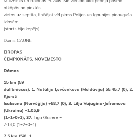
Muižnieks un Rolands Pužulis. Šie vienība tikai pēdējā posmā
atkāpās no piektās
vietas uz septīto, finišējot vēl pirms Polijas un Igaunijas pieaugušo
izlasēm
(starts bija kopējs).
Dainis CAUNE
EIROPAS
ČEMPIONĀTS, NOVEMESTO
Dāmas
15 km (59
dalībnieces). 1. Natālija Ļevčenkova (Moldāvija) 55:45,7 (0), 2.
Kjersti
Isaksena (Norvēģija) +58,7 (0), 3. Lilja Vajagina-Jefremova
(Ukraina) +1:05,9
(1+1+0+1), 37.
Līga Glāzere +
7:14,0 (1+2+0+1).
7,5 km (59). 1.