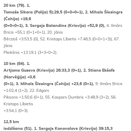
20 km (79). 1.
Tomašs Sikora (Polija) 5);29,5 (0+0+0+1), 2. Mihals Šlesingrs
(Čehija) +19,6
(0+0+0+1), 3. Sergejs Balandins (Krievija) +52,9 (0),
4. Ilmārs
Bricis +55,1 (0+1+0+1), 20. Jānis
Bērziņš +3:53,5 (0), 52. Kristaps Lībietis +7:48,5 (0+0+1+3)), 67.
Jānis
Pleikšnis +13:19,1 (3+3+0+2).
10 km (84). 1.
Artjoms Gusevs (Krievija) 26:33,3 (0+1), 2. Stians Ekšofs
(Norvēģija) +0,6
(0+1), 3. Mihals Šlesingrs (Čehija) +23,6 (0+1),
9. Ilmārs Bricis
+1:02,4 (1+2), 22. Edgars
Piksons +1:50,6 (0+1), 55. Kaspars Dumbris +3:48,9 (3+2), 56.
Kristaps Lībietis
+3:54,1 (0+3).
12,5 km
iedzīšana (51). 1. Sergejs Konovalovs (Krievija) 39:15,3