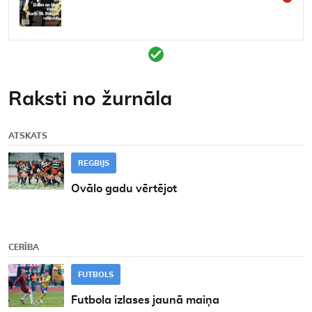
Kontakti
Raksti no žurnāla
ATSKATS
REGBIJS
Ovālo gadu vērtējot
CERĪBA
FUTBOLS
Futbola izlases jaunā maiņa