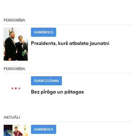
PERSONĪBA
HANDBOLS
Prezidents, kurš atbalsta jaunatni
PERSONĪBA
SVARCELŠANA
Bez pīrāga un pātagas
AKTUĀLI
HANDBOLS