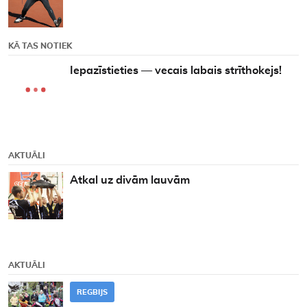
KĀ TAS NOTIEK
Iepazīstieties — vecais labais strīthokejs!
AKTUĀLI
Atkal uz divām lauvām
AKTUĀLI
REGBIJS