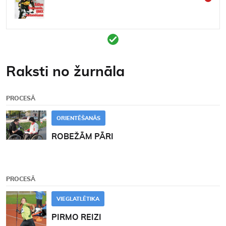
Kontakti
Raksti no žurnāla
PROCESĀ
ORIENTĒŠANĀS
ROBEŽĀM PĀRI
PROCESĀ
VIEGLATLĒTIKA
PIRMO REIZI