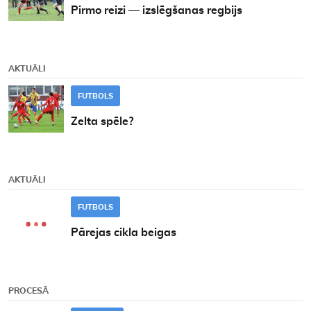
Pirmo reizi — izslēgšanas regbijs
AKTUĀLI
FUTBOLS
Zelta spēle?
AKTUĀLI
FUTBOLS
Pārejas cikla beigas
PROCESĀ