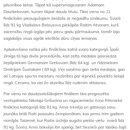
pilsonības lietas. Tāpat kā supersmagsvaram Adamam
Daurbekovam, kuram tikpat daudz titulu. Tikai viena no 11
finālcīņām pieaugušajiem beidzās ar negaidītu iznākumu. Svarā
līdz 91 kg Vladislavs Belousovs piekāpās Raitim Atvaram, kurš
sacensību ringā izgāja pēc piecu gadu pārtraukuma, tomēr bija
saglabājis visas agrāk iekrātās dūru cīņas iemaņas.
Apbalvošana notika pēc finālcīņas katrā svara kategorijā. Īpaši
zīmīga tā bija divās procedūrās, kad zelta medaļas pasniedza
liepājniekam Germanam Grekovam (līdz 64 kg) un rīdziniekam
Dmitrijam Šostakam ( 69 kg). Viņi saņēma gan zelta medaļas, gan
arī Latvijas sporta meistaru nozīmītes par iepriekš paveikto lielajā
ringā. Cerams, ka viņi šo atzinību līdz rudenim attaisnos.
Par vienu no daudzsološākajiem fināliem tika prognozēta
ventspilnieka Nikolaja Grišuņina un ragaciemieša Arņa Ritenieka
finālcīņa kategorijā līdz 81 kg. Arnis trenēja un gatavoja savu
jaunāko brāli Raiti pasaules čempionātam, kas pirms trim gadiem
risinājās Taizemē, kur Raitis izcīnīja augsto piekto vietu svarā līdz
91 kg. Šoreiz Arnis boksēja itin sparīgi, bet tiesneši par labāko šajā