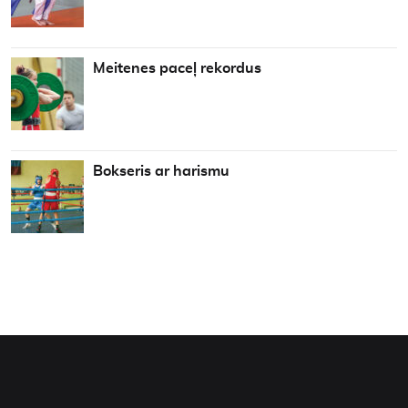
Meitenes paceļ rekordus
Bokseris ar harismu