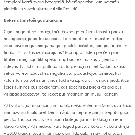
čempioni katrā svara kategorijā, kā arī sportisti, kuri nevarēs
piedalīties savainojumu vai slimības dēļ.
Bokss atbilstoši gadalaikam
Cīņas ringā ritēja spraigi, taču boksa gardēžiem tās īstu prieku
nesagādāja, jo palika iespaids, ka cimdoto dūru meistari rādīja
visai pavasarīgu sniegumu gan priekšsacīkstēs, gan pusfinālā un
finālā. Ar ko tas izskaidrojams? Manuprāt, līderi pie čempionu
tituliem mēģināja tikt spēku taupības režimā, kas viņiem arī
izdevās. Nu labi, tas patlaban būtu pieļaujami, bet šadas taktikas
sekas varētu izpausties negatīvi starptautiskajos turnīros, kur
valdīs tempa bokss un cīņas taktiskā izpratne. Tiesības piedalīties
šajos turnīros būs bokseriem, kas sacensību priekšvakarā būs
vislabāk sagatavoti, tā liekot būt modriem arī mūsu līderiem.
Aktīvāku cīņu ringā gaidījām no olainieša Valentīna Morozova, taču
viņa uzvara finālā pret Denisu Žabinu nepārliecināja. Septīto gadu
pēc kārtas par valsts čempionu kategorijā līdz 60 kilogramiem
kļuva Andrejs Ahmedovs, kurš tagad pārstāv boksa kluba Sidneja
– 2000 krāsas, taču viņam joprojām līdz galam nav nokārtotas