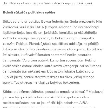
duelī tomēr atzina Eiropas Savienības čempionu Grišuņinu.
Boksā sākušās politiskas spēles
Sākot sarunu ar Latvijas Boksa federācijas Goda prezidentu Nilu
Žuravļovu, kurš ir arī EABA (EIropas Amatieru boksa asociācija)
izpildkomitejas loceklis un juridiskās komisijas priekšsēdētāja
vietnieks, vaicāju, kas jāpaveic, lai bokseris iegūtu olimpisko
ceļazīmi Pekinai. Pieredzējušais speciālists atbildēja, ka pēdējā
laikā pasaules boksa virsotnēs aizsākusies tāda jezga, ka vēl nav
īsti skaidrs, kurā valstī šoruden septembrī notiks pasaules
čempionāts. Varu vien pateikt, ka no šīm sacensībām Pekinai
kvalificēsies astoņi labākie katrā svara kategorijā. Arī no Eiropas
čempionāta par
pekiniešiem
kļūs astoņi labākie katrā svarā.
Turklāt jākrāj bonusi starptautiskajos turnīros, jākrāj reitinga
punkti. Tas attiecas ne tikai uz Latvijas bokseriem.
Kādas problēmas skārušas pasaules amatieru boksu? " Maskavai
jau sen bija piešķirtas tiesības rīkot 2007. gada planētas
meistarsacīkstes, par ko jau oficiāli bija nobalsots AIBA