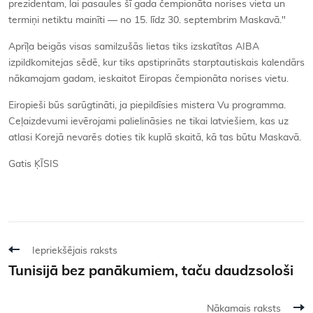
prezidentam, lai pasaules šī gada čempionāta norises vieta un
termiņi netiktu mainīti — no 15. līdz 30. septembrim Maskavā."
Aprīļa beigās visas samilzušās lietas tiks izskatītas AIBA
izpildkomitejas sēdē, kur tiks apstiprināts starptautiskais kalendārs
nākamajam gadam, ieskaitot Eiropas čempionāta norises vietu.
Eiropieši būs sarūgtināti, ja piepildīsies mistera Vu programma.
Ceļaizdevumi ievērojami palielināsies ne tikai latviešiem, kas uz
atlasi Korejā nevarēs doties tik kuplā skaitā, kā tas būtu Maskavā.
Gatis ĶĪSIS
Iepriekšējais raksts
Tunisijā bez panākumiem, taču daudzsološi
Nākamais raksts