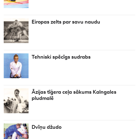
Eiropas zelts par savu naudu
Tehniski spēcīgs sudrabs
Āzijas tīģera ceļa sākums Kalngales
pludmalē
Dvīņu džudo