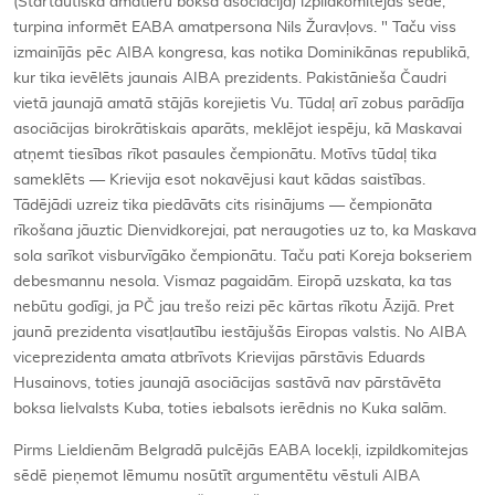
(Startautiskā amatieru boksa asociācija) izpildkomitejas sēdē,
turpina informēt EABA amatpersona Nils Žuravļovs. " Taču viss
izmainījās pēc AIBA kongresa, kas notika Dominikānas republikā,
kur tika ievēlēts jaunais AIBA prezidents. Pakistānieša Čaudri
vietā jaunajā amatā stājās korejietis Vu. Tūdaļ arī zobus parādīja
asociācijas birokrātiskais aparāts, meklējot iespēju, kā Maskavai
atņemt tiesības rīkot pasaules čempionātu. Motīvs tūdaļ tika
sameklēts — Krievija esot nokavējusi kaut kādas saistības.
Tādējādi uzreiz tika piedāvāts cits risinājums — čempionāta
rīkošana jāuztic Dienvidkorejai, pat neraugoties uz to, ka Maskava
sola sarīkot visburvīgāko čempionātu. Taču pati Koreja bokseriem
debesmannu nesola. Vismaz pagaidām. Eiropā uzskata, ka tas
nebūtu godīgi, ja PČ jau trešo reizi pēc kārtas rīkotu Āzijā. Pret
jaunā prezidenta visatļautību iestājušās Eiropas valstis. No AIBA
viceprezidenta amata atbrīvots Krievijas pārstāvis Eduards
Husainovs, toties jaunajā asociācijas sastāvā nav pārstāvēta
boksa lielvalsts Kuba, toties iebalsots ierēdnis no Kuka salām.
Pirms Lieldienām Belgradā pulcējās EABA locekļi, izpildkomitejas
sēdē pieņemot lēmumu nosūtīt argumentētu vēstuli AIBA