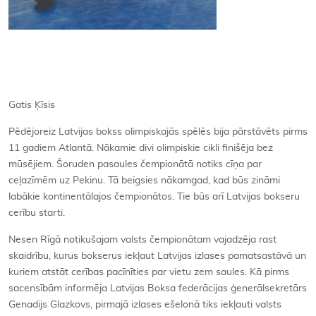
Gatis Ķīsis
Pēdējoreiz Latvijas bokss olimpiskajās spēlēs bija pārstāvēts pirms
11 gadiem Atlantā. Nākamie divi olimpiskie cikli finišēja bez
mūsējiem. Šoruden pasaules čempionātā notiks cīņa par
ceļazīmēm uz Pekinu. Tā beigsies nākamgad, kad būs zināmi
labākie kontinentālajos čempionātos. Tie būs arī Latvijas bokseru
cerību starti.
Nesen Rīgā notikušajam valsts čempionātam vajadzēja rast
skaidrību, kurus bokserus iekļaut Latvijas izlases pamatsastāvā un
kuriem atstāt cerības pacīnīties par vietu zem saules. Kā pirms
sacensībām informēja Latvijas Boksa federācijas ģenerālsekretārs
Genadijs Glazkovs, pirmajā izlases ešelonā tiks iekļauti valsts