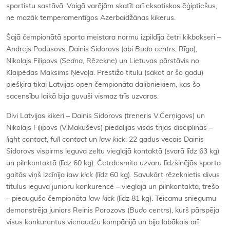
sportistu sastāvā. Vaigā varējām skatīt arī eksotiskos ēģiptiešus,
ne mazāk temperamentīgos Azerbaidžānas kikerus.
Šajā čempionātā sporta meistara normu izpildīja četri kikbokseri –
Andrejs Podusovs, Dainis Sidorovs (abi
Budo centrs
, Rīga),
Nikolajs Fiļipovs (
Sedna
, Rēzekne) un Lietuvas pārstāvis no
Klaipēdas Maksims Ņevoļa. Prestižo titulu (sākot ar šo gadu)
piešķīra tikai Latvijas
open
čempionāta dalībniekiem, kas šo
sacensību laikā bija guvuši vismaz trīs uzvaras.
Divi Latvijas kikeri – Dainis Sidorovs (treneris V.Čerņigovs) un
Nikolajs Fiļipovs (V.Makuševs) piedalījās visās trijās disciplīnās –
light contact
,
full contact
un
law kick
. 22 gadus vecais Dainis
Sidorovs vispirms ieguva zeltu vieglajā kontaktā (svarā līdz 63 kg)
un pilnkontaktā (līdz 60 kg). Četrdesmito uzvaru līdzšinējās sporta
gaitās viņš izcīnīja
law kick
(līdz 60 kg). Savukārt rēzeknietis divus
titulus ieguva junioru konkurencē – vieglajā un pilnkontaktā, trešo
– pieaugušo čempionāta
law kick
(līdz 81 kg). Teicamu sniegumu
demonstrēja juniors Reinis Porozovs (
Budo centrs
), kurš pārspēja
visus konkurentus vienaudžu kompānijā un bija labākais arī