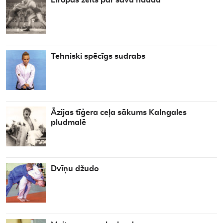
Eiropas zelts par savu naudu
Tehniski spēcīgs sudrabs
Āzijas tīģera ceļa sākums Kalngales
pludmalē
Dvīņu džudo