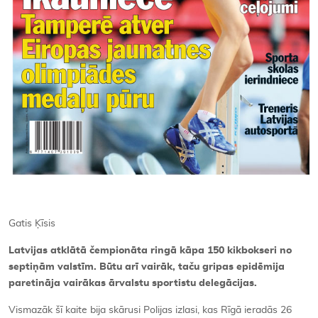
Gatis Ķīsis
Latvijas atklātā čempionāta ringā kāpa 150 kikbokseri no
septiņām valstīm. Būtu arī vairāk, taču gripas epidēmija
paretināja vairākas ārvalstu sportistu delegācijas.
Vismazāk šī kaite bija skārusi Polijas izlasi, kas Rīgā ieradās 26