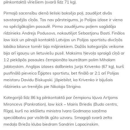
pilnkontaktā vīriešiem (svarā līdz 71 kg).
Pirmajā sacensību dienā lieliski boksēja poļi, zaudējot divās
savstarpējās cīņās. Tas nav pārsteigums, jo Polijas izlase ir viena
no spēcīgākajām pasaulē. Pirmo zaudējumu poļiem sagādāja
rīdzinieks Andrejs Podusovs, nokautējot Sebastjanu Basti. Finālos
law kick
un pilnajā kontaktā Latvijas un Polijas sportistu divcīņās
labāka bilance tomēr bija mājiniekiem. Dažās kategorijās veiksme
bija arī igauņu un lietuviešu pusē. Maksims Ņevoļa spraigā cīņā ar
1:2 piekāpās pasaules čempionāta laureātam polim Mihalam
Jabloņskim. Anglijas izlases dalībnieks Jurijs Krivenko (67 kg), kurš
pusfinālā pieveica Ēģiptes sportistu, bet finālā ar 2:1 arī Polijas
meistaru Davidu Biskupski. Jāpiebilst, ka Krivenko ir bijušais
rīdzinieks un trenējās pie Nikolaja Strigina.
Kategorijā līdz 86 kg pilnkontaktā par čempionu kļuva Artjoms
Mironcevs (
Pankration
),
law kick
– Mairis Briedis (
Budo centrs
,
Rīga), kurš no iekšlietu ministra Ivara Godmaņa saņēma
speciālbalvu par visātrāk gūto uzvaru. Smagajā svarā zelta
medaļa Brieža kluba biedram Sandrim Lapacinskim.