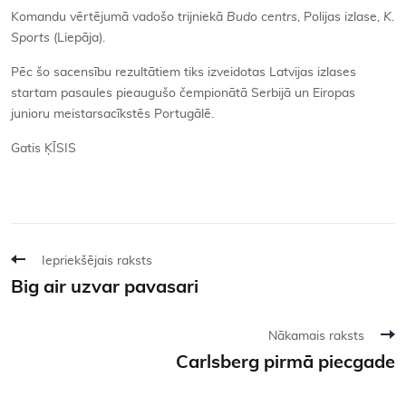
Komandu vērtējumā vadošo trijniekā
Budo centrs
, Polijas izlase,
K.
Sports
(Liepāja).
Pēc šo sacensību rezultātiem tiks izveidotas Latvijas izlases
startam pasaules pieaugušo čempionātā Serbijā un Eiropas
junioru meistarsacīkstēs Portugālē.
Gatis ĶĪSIS
Iepriekšējais raksts
Big air uzvar pavasari
Nākamais raksts
Carlsberg pirmā piecgade