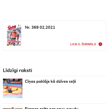
Nr. 369 02.2021
LASI E-ŽURNĀLU
Līdzīgi raksti
Cīņas paklājs kā dzīves ceļš