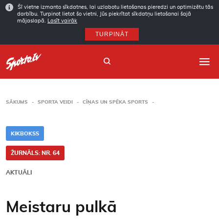
Šī vietne izmanto sīkdatnes, lai uzlabotu lietošanas pieredzi un optimizētu tās
darbību. Turpinot lietot šo vietni, Jūs piekrītat sīkdatņu lietošanai šajā
mājaslapā.
Lasīt vairāk
TURPINĀT
SĀKUMS
SPORTA VEIDI
CĪŅAS UN SPĒKA SPORTS
Sākums
KIKBOKSS
Sporta veidi
ŽURNĀLS: NR. 64
Autori
AKTUĀLI
Arhīvs
Meistaru pulkā
Abonēšana