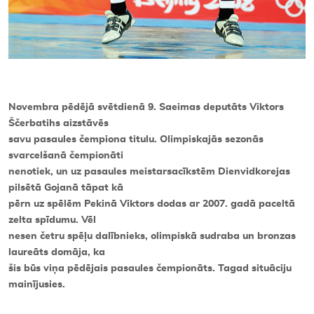
Novembra pēdējā svētdienā 9. Saeimas deputāts Viktors
Ščerbatihs aizstāvēs
savu pasaules čempiona titulu. Olimpiskajās sezonās
svarcelšanā čempionāti
nenotiek, un uz pasaules meistarsacīkstēm Dienvidkorejas
pilsētā Gojanā tāpat kā
pērn uz spēlēm Pekinā Viktors dodas ar 2007. gadā paceltā
zelta spīdumu. Vēl
nesen četru spēļu dalībnieks, olimpiskā sudraba un bronzas
laureāts domāja, ka
šis būs viņa pēdējais pasaules čempionāts. Tagad situāciju
mainījusies.