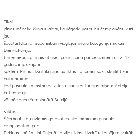
Tikai
pirms mēneša kļuva skaidrs, ka šāgada pasaules čempionāts, kurš
jau
šoceturtdien ar sacensībām vieglajās svara kategorijās sākās
Dienvidkorejā,
tomēr nebūs pirmais atlases posms cīņā par ceļazīmēm uz 2112.
gada olimpiskajām
spēlēm. Pirmos kvalifikācijas punktus Londonai sāks skaitīt tikai
nākamruden,
kad pasaules meistarsacīkstes risināsies Turcijas pilsētā Antaljā,
bet pabeigs
vēl pēc gada čempionātā Somijā.
Viktors
Ščerbatihs bija izlēmis gatavoties tikai pirmajam pasaules
čempionātam pēc
Pekinas spēlēm, lai Gojanā Latvijas izlasei izcīnītu iespējami vairāk