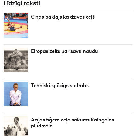
Līdzīgi raksti
Cīņas paklājs kā dzīves ceļš
Eiropas zelts par savu naudu
Tehniski spēcīgs sudrabs
Āzijas tīģera ceļa sākums Kalngales
pludmalē