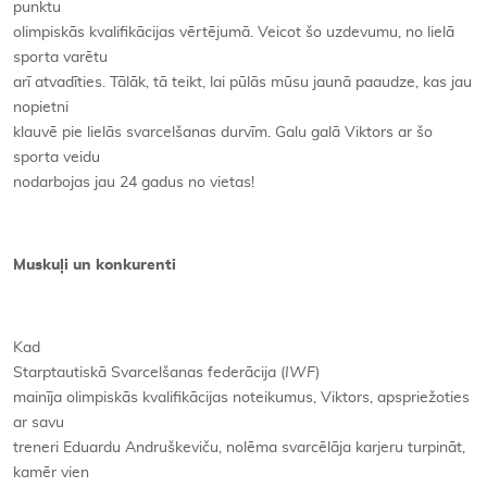
punktu
olimpiskās kvalifikācijas vērtējumā. Veicot šo uzdevumu, no lielā
sporta varētu
arī atvadīties. Tālāk, tā teikt, lai pūlās mūsu jaunā paaudze, kas jau
nopietni
klauvē pie lielās svarcelšanas durvīm. Galu galā Viktors ar šo
sporta veidu
nodarbojas jau 24 gadus no vietas!
Muskuļi un konkurenti
Kad
Starptautiskā Svarcelšanas federācija (
IWF
)
mainīja olimpiskās kvalifikācijas noteikumus, Viktors, apspriežoties
ar savu
treneri Eduardu Andruškeviču, nolēma svarcēlāja karjeru turpināt,
kamēr vien