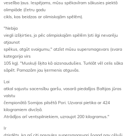
veselība ļaus. Iespējams, mūsu spēkavīram sākusies piektā
olimpiāde (četru gadu
cikls, kas beidzas ar olimiskajām spēlēm).
"Nebija
viegli izšķirties, jo pēc olimpiskajām spēlēm ļoti ilgi nevarēju
atjaunot
spēkus, atgūt svaigumu," atzīst mūsu supersmagsvars (svara
kategorija virs
105 kg). "Muskuļi šķita kā aizsnaudušies. Turklāt vēl celis sāka
sāpēt. Pamazām jau ķermenis atguvās.
Lai
atkal sajustu sacensību garšu, vasarā piedalījos Baltijas jūras
valstu
čempionātā Somijas pilsētā Pori. Uzvarai pietika ar 424
kilogramiem divcīņā.
Atrādījos arī ventspilniekiem, uzraujot 200 kilogramus."
Ir
dzirdēts, ka arī citi pasaules supersmagsvari šogad nav cēluši