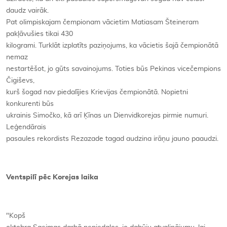
daudz vairāk.
Pat olimpiskajam čempionam vācietim Matiasam Šteineram
pakļāvušies tikai 430
kilogrami. Turklāt izplatīts paziņojums, ka vācietis šajā čempionātā
nemaz
nestartēšot, jo gūts savainojums. Toties būs Pekinas vicečempions
Čigiševs,
kurš šogad nav piedalījies Krievijas čempionātā. Nopietni
konkurenti būs
ukrainis Simočko, kā arī Ķīnas un Dienvidkorejas pirmie numuri.
Leģendārais
pasaules rekordists Rezazade tagad audzina irāņu jauno paaudzi.
Ventspilī pēc Korejas laika
"Kopš