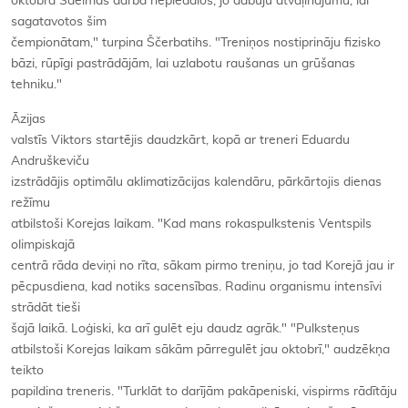
oktobra Saeimas darbā nepiedalos, jo dabūju atvaļinājumu, lai
sagatavotos šim
čempionātam," turpina Ščerbatihs. "Treniņos nostiprināju fizisko
bāzi, rūpīgi pastrādājām, lai uzlabotu raušanas un grūšanas
tehniku."
Āzijas
valstīs Viktors startējis daudzkārt, kopā ar treneri Eduardu
Andruškeviču
izstrādājis optimālu aklimatizācijas kalendāru, pārkārtojis dienas
režīmu
atbilstoši Korejas laikam. "Kad mans rokaspulkstenis Ventspils
olimpiskajā
centrā rāda deviņi no rīta, sākam pirmo treniņu, jo tad Korejā jau ir
pēcpusdiena, kad notiks sacensības. Radinu organismu intensīvi
strādāt tieši
šajā laikā. Loģiski, ka arī gulēt eju daudz agrāk." "Pulksteņus
atbilstoši Korejas laikam sākām pārregulēt jau oktobrī," audzēkņa
teikto
papildina treneris. "Turklāt to darījām pakāpeniski, vispirms rādītāju