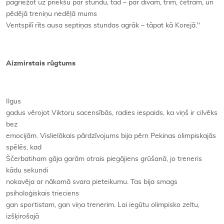
pagriežot uz priekšu par stundu, tad – par divām, trim, četrām, un
pēdējā treniņu nedēļā mums
Ventspilī rīts ausa septiņas stundas agrāk – tāpat kā Korejā."
Aizmirstais
rūgtums
Ilgus
gadus vērojot Viktoru sacensībās, radies iespaids, ka viņš ir cilvēks
bez
emocijām. Vislielākais pārdzīvojums bija pērn Pekinas olimpiskajās
spēlēs, kad
Ščerbatiham gāja garām otrais piegājiens grūšanā, jo treneris
kādu sekundi
nokavēja ar nākamā svara pieteikumu. Tas bija smags
psiholoģiskais trieciens
gan sportistam, gan viņa trenerim. Lai iegūtu olimpisko zeltu,
izšķirošajā