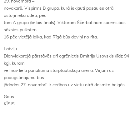
29. novembra –
novakarē. Vispirms B grupa, kurā iekļauti pasaules otrā
astoņnieka atlēti, pēc
tam A grupa (lielais fināls). Viktoram Ščerbatiham sacensības
sāksies pulksten
16 pēc vietējā laika, kad Rīgā būs deviņi no rīta.
Latviju
Dienvidkorejā pārstāvēs arī ogrēnietis Dmitrijs Usovskis (līdz 94
kg), kuram
vēl nav lielu panākumu starptautiskajā arēnā. Viņam uz
paaugstinājumu būs
jādodas 27. novembrī. Ir cerības uz vietu otrā desmita beigās.
Gatis
ĶĪSIS