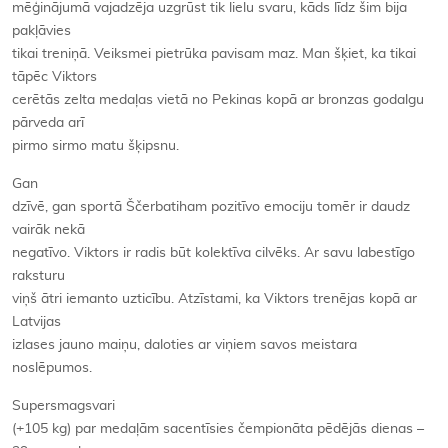
mēģinājumā vajadzēja uzgrūst tik lielu svaru, kāds līdz šim bija
pakļāvies
tikai treniņā. Veiksmei pietrūka pavisam maz. Man šķiet, ka tikai
tāpēc Viktors
cerētās zelta medaļas vietā no Pekinas kopā ar bronzas godalgu
pārveda arī
pirmo sirmo matu šķipsnu.
Gan
dzīvē, gan sportā Ščerbatiham pozitīvo emociju tomēr ir daudz
vairāk nekā
negatīvo. Viktors ir radis būt kolektīva cilvēks. Ar savu labestīgo
raksturu
viņš ātri iemanto uzticību. Atzīstami, ka Viktors trenējas kopā ar
Latvijas
izlases jauno maiņu, daloties ar viņiem savos meistara
noslēpumos.
Supersmagsvari
(+105 kg) par medaļām sacentīsies čempionāta pēdējās dienas –