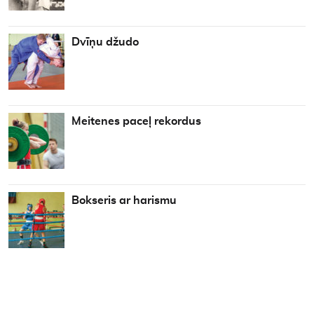
Dvīņu džudo
Meitenes paceļ rekordus
Bokseris ar harismu