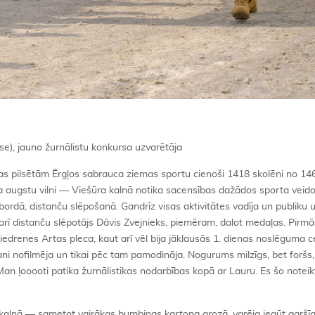
ase), jauno žurnālistu konkursa uzvarētāja
ijas pilsētām Ērgļos sabrauca ziemas sportu cienoši 1418 skolēni no 14
 sita augstu vilni — Viešūra kalnā notika sacensības dažādos sporta veido
bordā, distanču slēpošanā. Gandrīz visas aktivitātes vadīja un publiku 
a arī distanču slēpotājs Dāvis Zvejnieks, piemēram, dalot medaļas. Pirm
biedrenes Artas pleca, kaut arī vēl bija jāklausās 1. dienas noslēguma 
 nofilmēja un tikai pēc tam pamodināja. Nogurums milzīgs, bet foršs,
an ļooooti patika žurnālistikas nodarbības kopā ar Lauru. Es šo noteikt
 kalnā — sametot vairākas bumbiņas kartona grozā, varēja iegūt garšī