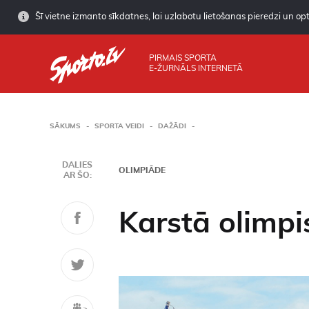
Šī vietne izmanto sīkdatnes, lai uzlabotu lietošanas pieredzi un opti
PIRMAIS SPORTA
E-ŽURNĀLS INTERNETĀ
SĀKUMS
SPORTA VEIDI
DAŽĀDI
DALIES
OLIMPIĀDE
AR ŠO:
Karstā olimp