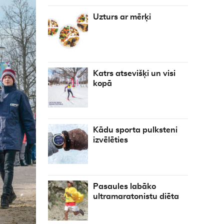
Uzturs ar mērķi
Katrs atsevišķi un visi
kopā
Kādu sporta pulksteni
izvēlēties
Pasaules labāko
ultramaratonistu diēta