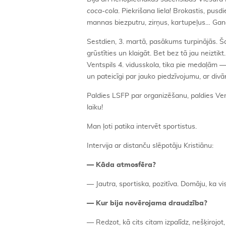
coca-cola
. Piekrišana liela! Brokastis, pus
mannas biezputru, zirņus, kartupeļus… Gand
Sestdien, 3. martā, pasākums turpinājās. Ša
grūstīties un klaigāt. Bet bez tā jau neizti
Ventspils 4. vidusskola, tika pie medaļām 
un pateicīgi par jauko piedzīvojumu, ar di
Paldies LSFP par organizēšanu, paldies Vent
laiku!
Man ļoti patika intervēt sportistus.
Intervija ar distanču slēpotāju Kristiānu:
— Kāda atmosfēra?
— Jautra, sportiska, pozitīva. Domāju, ka visi
— Kur bija novērojama draudzība?
— Redzot, kā cits citam izpalīdz, nešķirojot,