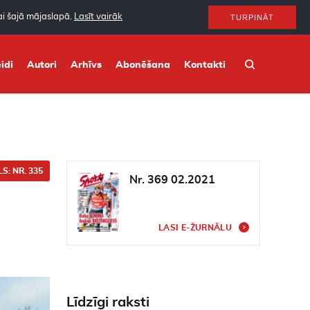
nai šajā mājaslapā.
Lasīt vairāk
TURPINĀT
idi
Autori
Arhīvs
Abonēšana
Kontakti
S: NR. 335
Nr. 369 02.2021
LASI E-ŽURNĀLU
Līdzīgi raksti