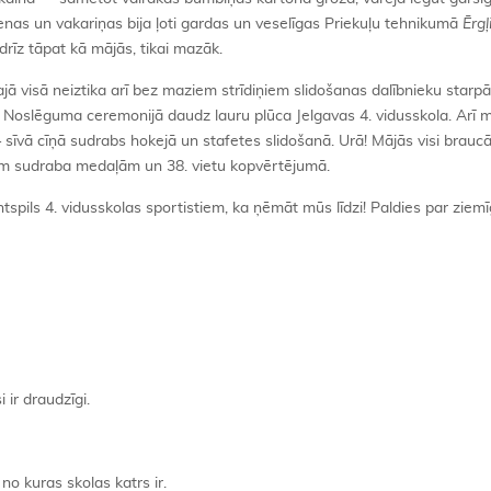
dienas un vakariņas bija ļoti gardas un veselīgas Priekuļu tehnikumā
Ērgļ
rīz tāpat kā mājās, tikai mazāk.
jā visā neiztika arī bez maziem strīdiņiem slidošanas dalībnieku starp
kt. Noslēguma ceremonijā daudz lauru plūca Jelgavas 4. vidusskola. Arī 
— sīvā cīņā sudrabs hokejā un stafetes slidošanā. Urā! Mājās visi brau
vām sudraba medaļām un 38. vietu kopvērtējumā.
spils 4. vidusskolas sportistiem, ka ņēmāt mūs līdzi! Paldies par ziemī
 ir draudzīgi.
 no kuras skolas katrs ir.