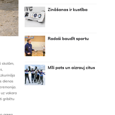
Zināšanas ir kustība
Radoši baudīt sportu
6 skolām,
Mīli pats un aizrauj citus
s,
uzkurināja
ās dienas
ceremonija.
 uz vakara
i gribētu
go
green