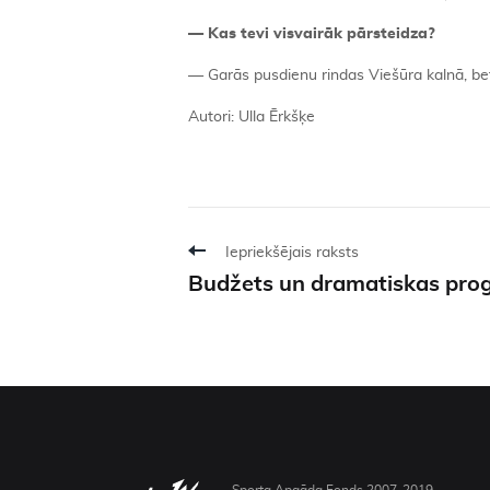
— Kas tevi visvairāk pārsteidza?
— Garās pusdienu rindas Viešūra kalnā, bet
Autori: Ulla Ērkšķe
Iepriekšējais raksts
Budžets un dramatiskas pro
Sporta Apgāda Fonds 2007-2019