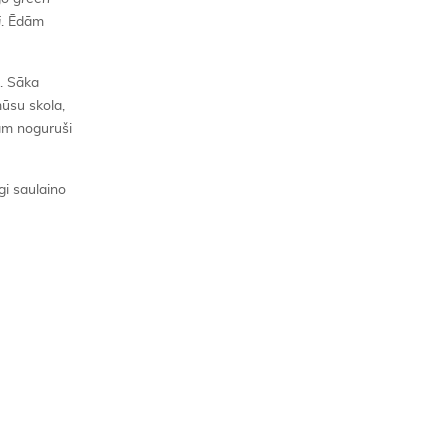
i
. Ēdām
ā. Sāka
mūsu skola,
cām noguruši
gi saulaino