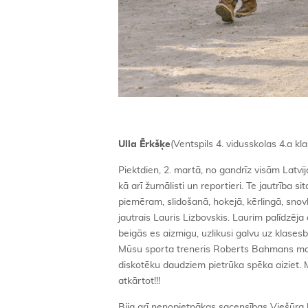
Ulla Ērkšķe
(Ventspils 4. vidusskolas 4.a kl
Piektdien, 2. martā, no gandrīz visām Latv
kā arī žurnālisti un reportieri. Te jautrība
piemēram, slidošanā, hokejā, kērlingā, snov
jautrais Lauris Lizbovskis. Laurim palīdzēj
beigās es aizmigu, uzlikusi galvu uz klases
Mūsu sporta treneris Roberts Bahmans mani
diskotēku daudziem pietrūka spēka aiziet. M
atkārtot!!!
Bija arī nenopietnākas sacensības Viešūra