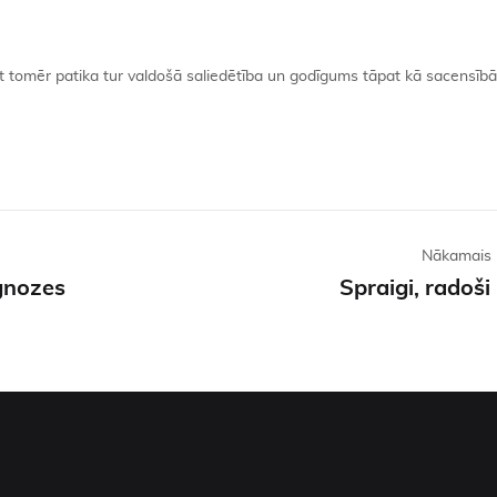
 tomēr patika tur valdošā saliedētība un godīgums tāpat kā sacensībā
Nākamais 
gnozes
Spraigi, radoši