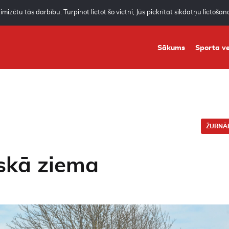
mizētu tās darbību. Turpinot lietot šo vietni, Jūs piekrītat sīkdatņu lietoša
Sākums
Sporta ve
ŽURNĀL
iskā ziema