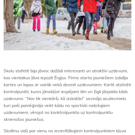
Skolu stafetē bija jāveic dažādi interesanti un atraktīvi uzdevumi,
kas vienlaikus ļāva iepazīt Ērgļus. Pirms starta jauniešiem izdalīja
kartes un lapas ar vairāk nekā desmit uzdevumiem. Kartē atzīmēti
kontrolpunkti, kuros jānokļūst iespējami ātri un žigli jāizpilda kāds
uzdevums. “Nav tik vienkārši, kā izskatās!” secināja aculiecinieki,
kuri paši pamēģināja veikt kādu no sportiski radošajiem
uzdevumiem, vērojot no konktrolpunkta uz kontrolpunktu
skrienošos jauniešus.
Skolēnu vidū par vienu no iecienītākajiem kontrolpunktiem kļuva