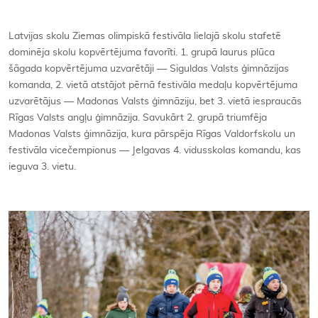
Kontakti
Latvijas skolu Ziemas olimpiskā festivāla lielajā skolu stafetē
dominēja skolu kopvērtējuma favorīti. 1. grupā laurus plūca
šāgada kopvērtējuma uzvarētāji — Siguldas Valsts ģimnāzijas
komanda, 2. vietā atstājot pērnā festivāla medaļu kopvērtējuma
uzvarētājus — Madonas Valsts ģimnāziju, bet 3. vietā iespraucās
Rīgas Valsts angļu ģimnāzija. Savukārt 2. grupā triumfēja
Madonas Valsts ģimnāzija, kura pārspēja Rīgas Valdorfskolu un
festivāla vicečempionus — Jelgavas 4. vidusskolas komandu, kas
ieguva 3. vietu.