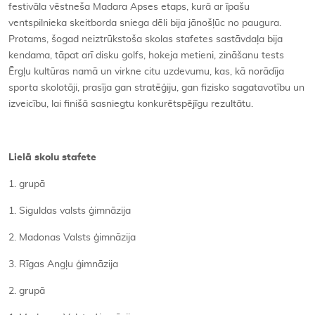
festivāla vēstneša Madara Apses etaps, kurā ar īpašu
ventspilnieka skeitborda sniega dēli bija jānošļūc no paugura.
Protams, šogad neiztrūkstoša skolas stafetes sastāvdaļa bija
kendama, tāpat arī disku golfs, hokeja metieni, zināšanu tests
Ērgļu kultūras namā un virkne citu uzdevumu, kas, kā norādīja
sporta skolotāji, prasīja gan stratēģiju, gan fizisko sagatavotību un
izveicību, lai finišā sasniegtu konkurētspējīgu rezultātu.
Lielā skolu stafete
1. grupā
1. Siguldas valsts ģimnāzija
2. Madonas Valsts ģimnāzija
3. Rīgas Angļu ģimnāzija
2. grupā