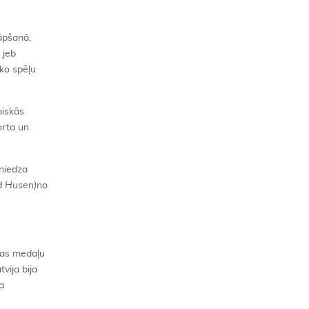
kāpšanā,
 jeb
sko spēļu
piskās
orta un
sniedza
d Husen)
no
nzas medaļu
vija bija
a