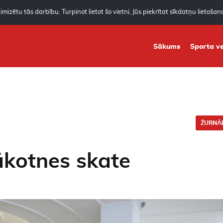
mizētu tās darbību. Turpinot lietot šo vietni, Jūs piekrītat sīkdatņu lietoša
Sākums
Sporta ve
ŽURNĀL
ākotnes skate