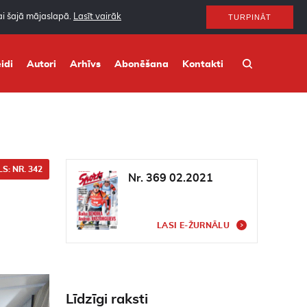
nai šajā mājaslapā.
Lasīt vairāk
TURPINĀT
idi
Autori
Arhīvs
Abonēšana
Kontakti
S: NR. 342
Nr. 369 02.2021
LASI E-ŽURNĀLU
Līdzīgi raksti