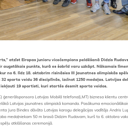
rts,
”
atz
īst Eiropas junioru viceč
empions peld
ēšanā Didzis Rudavs
 ir augst
ākais punkts, kurā
es
š
obr
īd varu uzkāpt. Nā
kamais l
ī
meni
 kur no 6. līdz 18. oktobrim risināsies III Jaunatnes olimpiskās spēl
s 32 sporta veidu 36 discipl
īnās, izcī
not 1250 meda
ļas. Latvijas de
 iek
ļauti 19 sportisti, kuri startē
s desmit sporta veidos.
OK) ģenerālsponsora
Latvijas Mobilā
telefona
(LMT) biznesa klientu centr
lielākā Latvijas jaunatnes olimpiskā komanda. Pasākuma emocionālākais 
enta Jura Bindes dāvāto Latvijas karogu delegācijas vadītājs Andris Lu
raba medaļniekam 50 m brasā Didzim Rudavam, kurš to 6. oktobra vak
 spēļu atklāšanas ceremonijā.