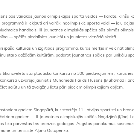
censības vairākos jaunos olimpiskajos sporta veidos — karatē, klinšu 
 programmā ir iekļauti arī vairāki neolimpiskie sporta veidi — ielu dejas
n pludmales handbols. III Jaunatnes olimpiskās spēles būs pirmās olimpi
sība — spēlēs piedalīsies jaunieši un jaunietes vienādā skaitā.
ī īpaša kultūras un izglītības programma, kuras mērķis ir veicināt olim
aiņu starp dažādām kultūrām, padarot Jaunatnes spēles par unikālu sp
ns tika izvēlēts starptautiskā konkursā no 300 piedāvājumiem, kurus ie
jā konkursā uzvarēja jaunietis Muhameds Farids Husens
(Muhamad Fari
lot salūtu un tā zvaigžņu lietu pāri pieciem olimpiskajiem apļiem.
 astoņiem gadiem Singapūrā, kur startēja 11 Latvijas sportisti un bro
 četriem gadiem — II Jaunatnes olimpiskajās spēlēs Naņdzjiņā (Ķīna) Lat
jās tika pārvestas trīs bronzas godalgas. Augstos panākumus sasniedz
mane un tenisiste Aļona Ostapenko.