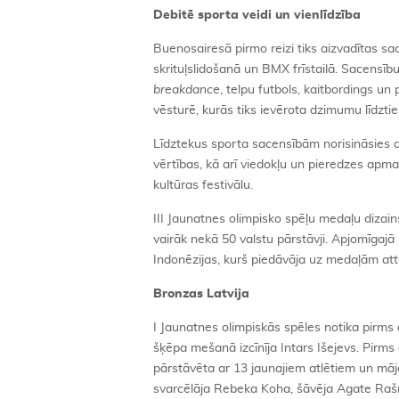
Debitē
sporta veidi un vienl
īdzība
Buenosairesā pirmo reizi tiks aizvadītas sa
skrituļslidošanā un BMX frīstailā. Sacensību
breakdance
, telpu futbols, kaitbordings u
vēsturē, kurās tiks ievērota dzimumu līdztie
Līdztekus sporta sacensībām norisināsies ar
vērtības, kā arī viedokļu un pieredzes apm
kultūras festivālu.
III Jaunatnes olimpisko spēļu medaļu dizai
vairāk nekā 50 valstu pārstāvji. Apjomīga
Indonēzijas, kurš piedāvāja uz medaļām attē
Bronzas Latvija
I Jaunatnes olimpiskās spēles notika pirms
šķēpa mešanā izcīnīja Intars Išejevs. Pirms
pārstāvēta ar 13 jaunajiem atlētiem un mā
svarcēlāja Rebeka Koha, šāvēja Agate Raš