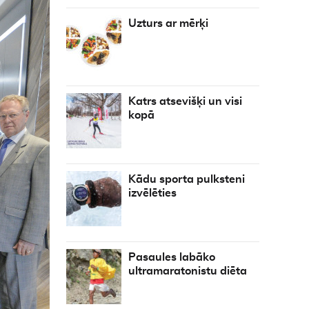
Uzturs ar mērķi
Katrs atsevišķi un visi
kopā
Kādu sporta pulksteni
izvēlēties
Pasaules labāko
ultramaratonistu diēta