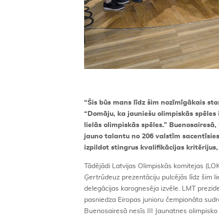
“Š
is b
ū
s mans l
īdz šim nozīmīgā
kais sta
“Domāju, ka jauniešu olimpiskās spē
les
liel
ās olimpiskās spē
les.
”
Buenosaires
ā,
jauno talantu no 206 valstī
m sacent
ī
sie
izpildot stingrus kvalifikācijas kritē
rijus,
Tādējādi Latvijas Olimpiskās komitejas (L
Ģ
ertr
ūde
uz prezentāciju pulcējās līdz šim 
delegācijas karognesēja izvēle. LMT prezid
pasniedza Eiropas junioru čempionāta sud
Buenosairesā nesīs III Jaunatnes olimpisko