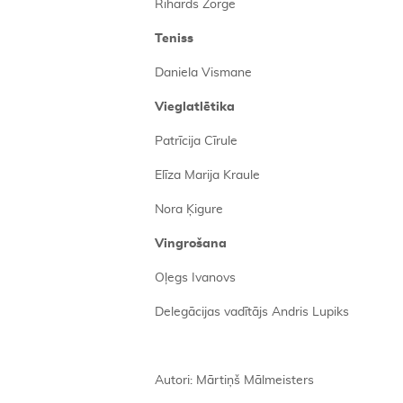
Rihards Zorge
Teniss
Daniela Vismane
Vieglatl
ētika
Patrīcija Cīrule
Elīza Marija Kraule
Nora Ķigure
Vingro
šana
Oļegs Ivanovs
Delegācijas vadītājs Andris Lupiks
Autori: Mārtiņš Mālmeisters