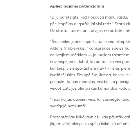
Apliecinā
jums potenci
ālam
“Biju pārsteigts, kad nosauca manu vārdu,” 
pēc iespējas augstāk, lai visi redz.” Starp 
Uz starta stāsies arī Latvijas rekordistes Ie
“Šīs spēles jaunos sportistus ieved olimpisk
Aldons Vrubļevskis. “Konkurence spēlēs būs 
noliktajiem mērķiem — jaunajiem talantiem jā
nav iespējams dabūt, kā arī tas, ka viņi pār
kur bieži vien sportistiem nav tik lielas pi
kvalificējušies šīm spēlēm, liecina, ka viņi 
pasaulē. Ja būs medaļas, visi būsim priecīgi
veidot Latvijas olimpiskās komandas kodolu
“Ticu, ka jūs darīsiet visu, lai sasniegtu l
svarīgajā notikumā!"
Prezentācijas laikā jaunieši, kas pārstāv da
jāņem vērā olimpisko spēļu laikā, kā arī p