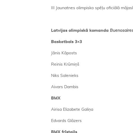
III Jaunatnes olimpisko spēļu oficiālā mājas
Latvijas olimpiskā komanda
Buenosaire
Basketbols 3×3
Jānis Kāposts
Reinis Krūmiņš
Niks Salenieks
Aivars Dambis
BMX
Airisa Elizabete Galiņa
Edvards Glāzers
BMX fr
ī
stails