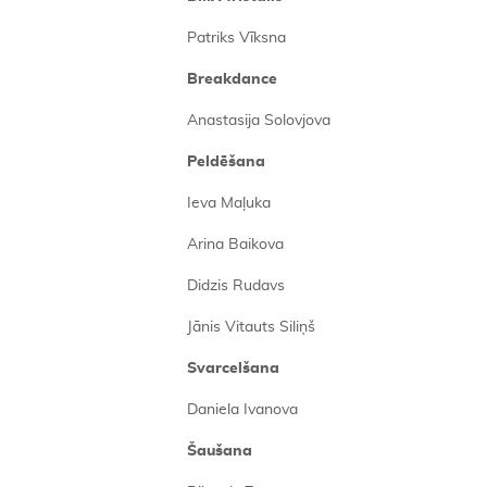
Patriks Vīksna
Breakdance
Anastasija Solovjova
Peld
ēšana
Ieva Maļuka
Arina Baikova
Didzis Rudavs
Jānis Vitauts Siliņš
Svarcelšana
Daniela Ivanova
Šaušana