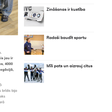
Zināšanas ir kustība
Radoši baudīt sportu
.
s jau ir
es, 4000
Mīli pats un aizrauj citus
legācijā,
ā
brīdis bija
piks
arā