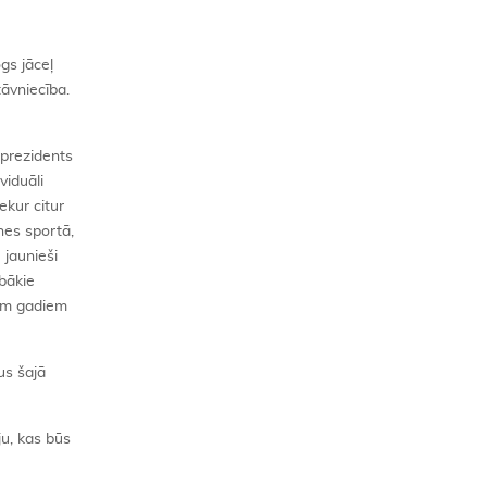
gs jāceļ
tāvniecība.
 prezidents
viduāli
ekur citur
nes sportā,
 jaunieši
abākie
iem gadiem
us šajā
ju, kas būs