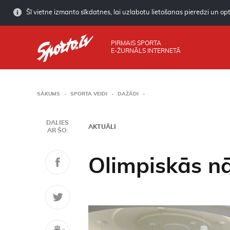
Šī vietne izmanto sīkdatnes, lai uzlabotu lietošanas pieredzi un opti
PIRMAIS SPORTA
E-ŽURNĀLS INTERNETĀ
SĀKUMS
SPORTA VEIDI
DAŽĀDI
DALIES
AKTUĀLI
AR ŠO:
Olimpiskās n