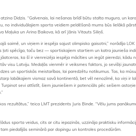
atzina Didzis. “Galvenais, lai nešanas brīdī būtu stalta mugura, un karo
citu, no individuālajiem sporta veidiem peldēšanā mums būs lielākā pārs
va Maļuka un Arina Baikova, kā arī Jānis Vitauts Siliņš.
ajā saimē, un viņiem ir iespēja sajust olimpisko gaisotni,” norādīja LOK
ļoti spēcīga, taču bez — sportiskajiem startiem un katra jaunieša indi
atceras, ka šī ir vienreizēja iespēja mācīties un iegūt pieredzi, kādu n
stāv visu Latviju. Medaļās vienmēr ir veiksmes faktors, jo sevišķi jaunat
eredzes un sportiskās meistarības, lai paredzētu notikumus. Tas, ka mūsu
ir starp labākajiem vismaz savā kontinentā, bet vēl nenozīmē, ka viņi ir l
. Turpinot sevi attīstīt, šiem jauniešiem ir potenciāls pēc sešiem astoņ
.”
abākos rezultātus,” teica LMT prezidents Juris Binde. “Vēlu jums panākum
žādus sporta veidus, cits ar citu iepazinās, uzzināja praktisku informāci
ēc tam piedalījās seminārā par dopingu un kontroles procedūrām.