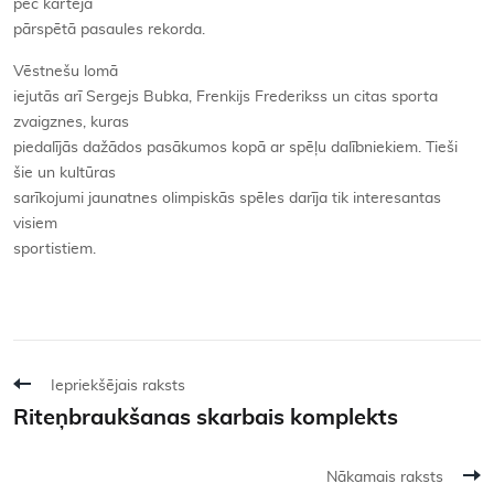
pēc kārtējā
pārspētā pasaules rekorda.
Vēstnešu lomā
iejutās arī Sergejs Bubka, Frenkijs Frederikss un citas sporta
zvaigznes, kuras
piedalījās dažādos pasākumos kopā ar spēļu dalībniekiem. Tieši
šie un kultūras
sarīkojumi jaunatnes olimpiskās spēles darīja tik interesantas
visiem
sportistiem.
Iepriekšējais raksts
Riteņbraukšanas skarbais komplekts
Nākamais raksts