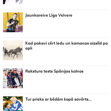
Jaunkareive Līga Velvere
Kad pakavi cērt ledu un kamanas aizslīd pa
apli
Rakstura tests Spānijas kalnos
Tur prieks ar bēdām kopā savērts…