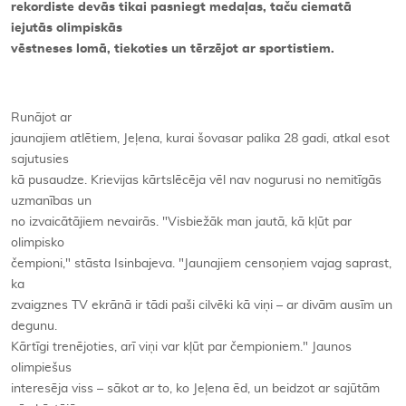
rekordiste devās tikai pasniegt medaļas, taču ciematā
iejutās olimpiskās
vēstneses lomā, tiekoties un tērzējot ar sportistiem.
Runājot ar
jaunajiem atlētiem, Jeļena, kurai šovasar palika 28 gadi, atkal esot
sajutusies
kā pusaudze. Krievijas kārtslēcēja vēl nav nogurusi no nemitīgās
uzmanības un
no izvaicātājiem nevairās. "Visbiežāk man jautā, kā kļūt par
olimpisko
čempioni," stāsta Isinbajeva. "Jaunajiem censoņiem vajag saprast,
ka
zvaigznes TV ekrānā ir tādi paši cilvēki kā viņi – ar divām ausīm un
degunu.
Kārtīgi trenējoties, arī viņi var kļūt par čempioniem." Jaunos
olimpiešus
interesēja viss – sākot ar to, ko Jeļena ēd, un beidzot ar sajūtām