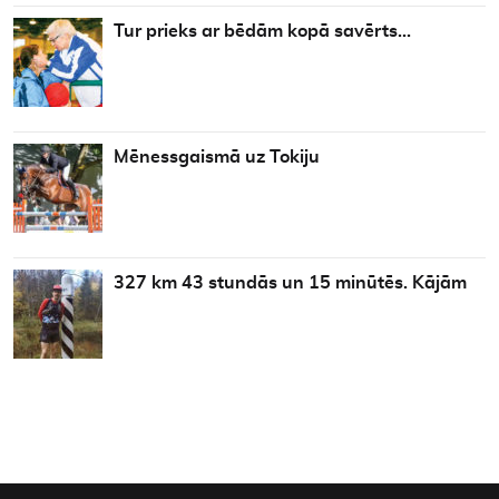
Tur prieks ar bēdām kopā savērts…
Mēnessgaismā uz Tokiju
327 km 43 stundās un 15 minūtēs. Kājām