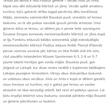
Tenisā ļoti aktīva ir visa Podžus ģimene – vecāki Alvis un Anta,
tāpat viņu dēli dvīņubrāļi Mārtiņš un Jānis. Vecāki spēlē amatieru
turnīros, taču galvenā vērība tagad pievērsta dēlu trenēšanai.
Mājās, zemnieku saimniecībā Bauskas pusē, izveidots arī tenisa
laukums, un te abi puikas savulaik guvuši pirmās iemaņas. Visa
ģimene dzīvo ar tenisu, un dēliem jau ir pirmie lielie sasniegumi.
Šovasar Eiropas komandu meistarsacīkstēs Mārtiņš un Jānis kopā
ar Iļju Fomkinu iekļuvuši labāko astoņniekā, jūlijā individuālajās
meistarsacīkstēs Mārtiņš Podžus iekļuvis finālā. Plzeņā (Pilzenē)
piecas varenas uzvaras pēc kārtas un tikai finālā sīvā trīs setu
cīņā zaudēts holandietim Mūsam Sporkenam 6-3, 2-6 un 5-7.
Jaunie talanti trenējas gan savās mājās, Bauskas pusē, gan
Jelgavā un Lielupē, kur divas reizes nedēļā ir koptreniņi labākajiem
Latvijas jaunajiem tenisistiem. Vēroju abus dvīņubrāļus laukumā
un uzklausu abus vecākus. Alvis un Anta ir kopā ar dēliem gandrīz
visos treniņos un turnīros, viņi ir gatavi par tenisu un savām
atvasēm ne tikai aizrautīgi stāstīt, bet nest arī palielus upurus. Lai
būtu iespēja iekārtot savu laukumu, savulaik pārdota māja Bauskā
un ģimene pārcēlusies uz laukiem.