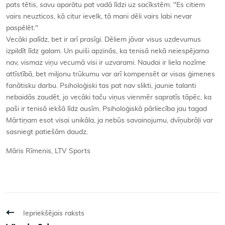
pats tētis, savu aparātu pat vadā līdzi uz sacīkstēm. "Es citiem
vairs neuzticos, kā citur ievelk, tā mani dēli vairs labi nevar
paspēlēt."
Vecāki palīdz, bet ir arī prasīgi. Dēliem jāvar visus uzdevumus
izpildīt līdz galam. Un puiši apzinās, ka tenisā nekā neiespējama
nav, vismaz viņu vecumā visi ir uzvarami. Naudai ir liela nozīme
attīstībā, bet miljonu trūkumu var arī kompensēt ar visas ģimenes
fanātisku darbu. Psiholoģiski tas pat nav slikti, jaunie talanti
nebaidās zaudēt, jo vecāki taču viņus vienmēr sapratīs tāpēc, ka
paši ir tenisā iekšā līdz ausīm. Psiholoģiskā pārliecība jau tagad
Mārtiņam esot visai unikāla, ja nebūs savainojumu, dvīņubrāļi var
sasniegt patiešām daudz.
Māris Rīmenis, LTV Sports
Iepriekšējais raksts