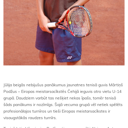
Jūlija beigās nebijušus panākumus jaunatnes tenisā guvis Mārtiņš
Podžus – Eiropas meistarsacīkstēs Čehijā ieguvis otro vietu U-14
grupā. Daudziem varbūt tas nešķiet nekas īpašs, tomēr tenisā
šāds panākums ir nozīmīgs. Šajā vecuma grupā vēl netiek spēlēts
profesionālajos turnīros un tieši Eiropas meistarsacīkstes ir
visaugstākās raudzes turnīrs.