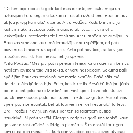
"Dēliem bija kādi seši gadi, kad mēs iekārtojām lauku māju un
uztaisījām hard seguma laukumu. Tas ātri izžūst pēc lietus un nav
tik ļoti jākopj kā māla," atceras Alvis Podžus. Kāds brīnums, ja
laukums tika izveidots pašu mājās, jo abi vecāki viens otrā
ieskatījušies, pateicoties tieši tenisam. Alvis, atnācis no armijas un
Bauskas stadiona laukumā ieraudzījis Antu spēlējam, arī pats
pievērsies tenisam, un iepaticies. Anta pat nav ticējusi, ka viņas
topošais vīrs līdz tam nekad nebija spēlējis.
Anta Podžus: "Mēs jau paši spēlējam tenisu kā amatieri un bērnus
netīšām ievilkām tajā visā iekšā, ar varu nespiedām. Sākumā paši
spēlējām Bauskas stadionā, bet mazie skatījās. Pašā sākumā
daudz lielāks ķēriens bijis Jānim, kas ir kreilis. Savā būtībā jau Jānis
pat ir talantīgāks nekā Mārtiņš, bet viņš spēlē tā vairāk intuitīvi,
pārāk neieklausās padomos, tāpēc ir nedaudz grūtāk. Varbūt viņš
spēlē pat interesantāk, bet tik labi vienmēr vēl nesanāk," tā tēvs.
Brāļi Podžus ir dvīņi, un viņus par tenisa talantiem būtībā
izaudzinājuši pašu vecāki. Diezgan netipisks gadījums tenisā, kaut
gan var atrast arī dažus līdzīgus piemērus. Šim apstāklim ir gan
savi plusi, gan mīnusi. Nu kurš gan vislabāk pazīst savas atvases