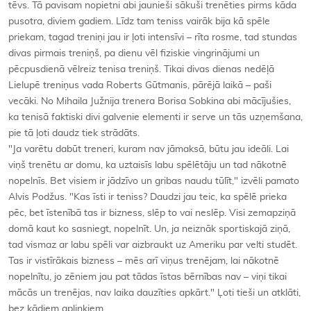
tēvs. Tā pavisam nopietni abi jaunieši sākuši trenēties pirms kāda
pusotra, diviem gadiem. Līdz tam teniss vairāk bija kā spēle
priekam, tagad treniņi jau ir ļoti intensīvi – rīta rosme, tad stundas
divas pirmais treniņš, pa dienu vēl fiziskie vingrinājumi un
pēcpusdienā vēlreiz tenisa treniņš. Tikai divas dienas nedēļā
Lielupē treniņus vada Roberts Gūtmanis, pārējā laikā – paši
vecāki. No Mihaila Južnija trenera Borisa Sobkina abi mācījušies,
ka tenisā faktiski divi galvenie elementi ir serve un tās uzņemšana,
pie tā ļoti daudz tiek strādāts.
"Ja varētu dabūt treneri, kuram nav jāmaksā, būtu jau ideāli. Lai
viņš trenētu ar domu, ka uztaisīs labu spēlētāju un tad nākotnē
nopelnīs. Bet visiem ir jādzīvo un gribas naudu tūlīt," izvēli pamato
Alvis Podžus. "Kas īsti ir teniss? Daudzi jau teic, ka spēlē prieka
pēc, bet īstenībā tas ir bizness, slēp to vai neslēp. Visi zemapziņā
domā kaut ko sasniegt, nopelnīt. Un, ja neiznāk sportiskajā ziņā,
tad vismaz ar labu spēli var aizbraukt uz Ameriku par velti studēt.
Tas ir vistīrākais bizness – mēs arī viņus trenējam, lai nākotnē
nopelnītu, jo zēniem jau pat tādas īstas bērnības nav – viņi tikai
mācās un trenējas, nav laika dauzīties apkārt." Ļoti tieši un atklāti,
bez kādiem aplinkiem.