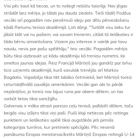
Visi pēc kaut kā tiecas, un to noliegt nebūtu taisnīgi. Nav jēgas
strādāt bez mērķa, jo tālab jau daudz ziedots. Tieši tādēļ Podžus
vecāki arī pagaidām nav pieņēmuši ideju par dēlu pilnveidošanu
kādā Rietumu tenisa akadēmijā. Ļoti dārgi. "Turklāt visu laiku tur
jābūt klāt vai nu pašiem, vai savam trenerim, citādi tā lielākoties ir
tāda bērnu izmantošana. Viņiem jau interese ir vairāk par tavu
naudu, nevis par pašu spēlētāju," teic vecāki. Pagaidām mērķis
būtu tikai aizbraukt uz kādu akadēmiju kā treniņu nometni, lai
smeltos jaunas idejas. Reiz Francijā Mārtiņš jau gandrīz par brīvu
ticis uzņemts akadēmijā, kurā savulaik trenējās arī Markos
Bagdatis. Vajadzēja tikai tikt labāko četriniekā, bet Mārtiņš toreiz
ceturtdaļfinālā zaudējis amerikānim. Vecāki gan abi to pārāk
nepārdzīvo, jo toreiz nav bijusi runa par abiem dēliem, un tas
varbūt lietas tikai sarežģītu.
Galvenais ir māka atrast pareizo ceļu tenisā, palīdzēt dēliem, taču
beigās visu izšķirs tikai viņi paši. Puiši klaji netiecas pēc reitinga
punktiem un lielākoties spēlē tikai augstākās jeb pirmās
kategorijas turnīros, kur pretinieki spēcīgāki. Pēc nesenā
panākuma Eiropas meistarsacīkstēs Mārtiņš Eiropas reitingā U-14