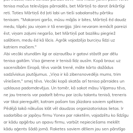
tenisa mačus televīzijas pārraidēs, bet Mārtiņš to darot ārkārtīgi
reti. Toties Mārtiņš ēd ļoti labi un tieši sabalansētu pārtiku
tenisam. "Makaroni garšo, mūsu mājās ir bites, Mārtiņš ēd daudz
medu, tāpēc jau viņam ir tā enerģija. Jāni nevaram iemācīt pareizi
ēst, viņam zaļumi negaršo, bet Mārtiņš pat baziliku piegriež
salātiem, medu ēd kā lācis. Agrāk vajadzēja burciņu līdzi uz
katriem mačiem."
Abi vecāki stundām ilgi ar aizrautību ir gatavi stāstīt par dēlu
tenisa gaitām. Visa ģimene ir tenisā līdz ausīm. Kopā brauc uz
sacensībām Eiropā, tēvs vairāk trenē, māte kārto dažādus
sadzīviskus jautājumus. „Viņa ir kā zibensnovedējs mums, trim
vīriešiem," smej tēvs. Vecāki kopā skatās arī tenisa pārraides un
uzklausa padomdevējus. Un tomēr, kā sakot māsu Viljamsu tēvs,
ne jau treneris var padarīt bērnu par izcilu talantu tenisā, treneris
var tikai pieregulēt, katram pašam tas jāizdara saviem spēkiem.
Pēdējā laikā nākušas klāt vēl daudzas organizatoriskas lietas. Ir
sadarbība ar japāņu firmu Yonex par raketēm, vajadzētu ko līdzīgu
ar kādu apģērbu un apavu firmu, varbūt nepieciešams meklēt
kādu aģents šādā jomā. Raketes saviem dēliem jau sen pārstīgo