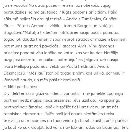
ja ne vacāki? No otras puses – reizēm uz notiekošo vajag
paraudzīties no malas, tāpēc ir lūgts padoms arī citiem. Pašā
sākumā palīdzēja draugi tenisā – Andrejs Tumševics, Gunārs
Plucis, Pēteris Anmanis, vēlāk – treneri Sergejs un Natālija
Bogačovi. "Natālija tik tiešām ļoti labi iemācīja pašus pamatus,
tagad ļoti daudzi treneri vispār neprot strādāt ar maziem bērniem,
bet mums ar treneri paveicās," atceras Alvis. Viņu ģimenes
princips: paņemt visu labāko no katra, kas var ko dot. Natālija
aizgājusi dekrētā, un puikas, patrenējušies Jelgavā, uzklausīja
Ivara Mellupa padomus, vēlāk arī Paulu Feldmani, Aivaru
Dekmeijeru. "Mēs jau īstenībā tagad zinām, kas un kā, par visu ir
jāmaksā nauda, un mēs paši tiekam galā."
Atklāti par biznesu
Divi dēli tenisā ir gluži vai ideāls variants – nav jāmeklē sparinga
partneri nedz mājās, nedz ārzemēs. Tēvs uzskata, ka sparinga
partneri nav jāmaina, labāk ir spēlēt tieši pret vienu un trenēt
tehniskos elementus. "Mēs paši ļoti daudz skatāmies tenisu
televīzijā un mācāmies arī tādā veidā. Ja tu sit skaisti, tad ir pareizi,
ja kaut ko sāk kropļot, tad vairs nav labi un rodas arī traumas," teic