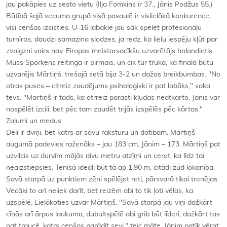
jau pakāpies uz sesto vietu (Ilja Fomkins ir 37., Jānis Podžus 55.)
Būtībā šajā vecuma grupā visā pasaulē ir vislielākā konkurence,
visi cenšas izsisties. U-16 labākie jau sāk spēlēt profesionāļu
turnīros, daudzi samazina slodzes, ja redz, ka lielu iespēju kļūt par
zvaigzni vairs nav. Eiropas meistarsacīkšu uzvarētājs holandietis
Mūss Sporkens reitingā ir pirmais, un cik tur trūka, ka finālā būtu
uzvarējis Mārtiņš, trešajā setā bija 3-2 un dažas breikbumbas. "No
otras puses – citreiz zaudējums psiholoģiski ir pat labāks," saka
tēvs. "Mārtiņš ir tāds, ka otrreiz parasti kļūdas neatkārto, Jānis var
nospēlēt izcili, bet pēc tam zaudēt trijās izspēlēs pēc kārtas."
Zaļumi un medus
Dēli ir dvīņi, bet katrs ar savu raksturu un dotībām. Mārtiņš
augumā padevies raženāks – jau 183 cm, Jānim – 173. Mārtiņš pat
uzvilcis uz durvīm mājās divu metru atzīmi un cerot, ka līdz tai
neaizstiepsies. Tenisā ideāli būt tā ap 1,90 m, citādi zūd lokanība.
Savā starpā uz punktiem zēni spēlējot reti, pārsvarā tikai trenējas.
Vecāki to arī neliek darīt, bet reizēm abi to tik ļoti vēlas, ka
uzspēlē. Lielākoties uzvar Mārtiņš. "Savā starpā jau viņi dažkārt
cīnās arī ārpus laukuma, dubultspēlē abi grib būt līderi, dažkārt tas
pat traucē, katrs cenšas parādīt sevi," teic māte. Jānim patīk vērot