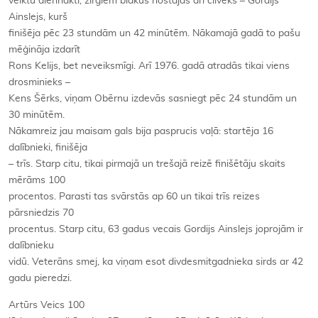
veiktu diennaktī, zirgiem blakus nostājās arī cilvēks – Gordijs
Ainslejs, kurš
finišēja pēc 23 stundām un 42 minūtēm. Nākamajā gadā to pašu
mēģināja izdarīt
Rons Kelijs, bet neveiksmīgi. Arī 1976. gadā atradās tikai viens
drosminieks –
Kens Šērks, viņam Obērnu izdevās sasniegt pēc 24 stundām un
30 minūtēm.
Nākamreiz jau maisam gals bija pasprucis vaļā: startēja 16
dalībnieki, finišēja
– trīs. Starp citu, tikai pirmajā un trešajā reizē finišētāju skaits
mērāms 100
procentos. Parasti tas svārstās ap 60 un tikai trīs reizes
pārsniedzis 70
procentus. Starp citu, 63 gadus vecais Gordijs Ainslejs joprojām ir
dalībnieku
vidū. Veterāns smej, ka viņam esot divdesmitgadnieka sirds ar 42
gadu pieredzi.
Artūrs Veics 100