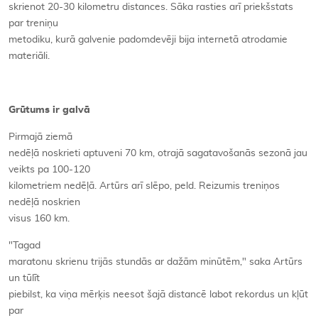
skrienot 20-30 kilometru distances. Sāka rasties arī priekšstats
par treniņu
metodiku, kurā galvenie padomdevēji bija internetā atrodamie
materiāli.
Grūtums ir galvā
Pirmajā ziemā
nedēļā noskrieti aptuveni 70 km, otrajā sagatavošanās sezonā jau
veikts pa 100-120
kilometriem nedēļā. Artūrs arī slēpo, peld. Reizumis treniņos
nedēļā noskrien
visus 160 km.
"Tagad
maratonu skrienu trijās stundās ar dažām minūtēm," saka Artūrs
un tūlīt
piebilst, ka viņa mērķis neesot šajā distancē labot rekordus un kļūt
par