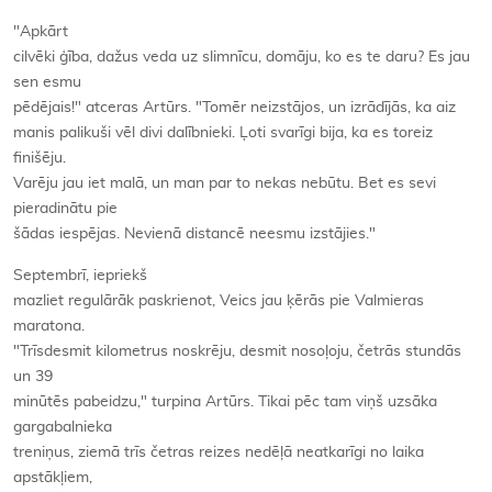
"Apkārt
cilvēki ģība, dažus veda uz slimnīcu, domāju, ko es te daru? Es jau
sen esmu
pēdējais!" atceras Artūrs. "Tomēr neizstājos, un izrādījās, ka aiz
manis palikuši vēl divi dalībnieki. Ļoti svarīgi bija, ka es toreiz
finišēju.
Varēju jau iet malā, un man par to nekas nebūtu. Bet es sevi
pieradinātu pie
šādas iespējas. Nevienā distancē neesmu izstājies."
Septembrī, iepriekš
mazliet regulārāk paskrienot, Veics jau ķērās pie Valmieras
maratona.
"Trīsdesmit kilometrus noskrēju, desmit nosoļoju, četrās stundās
un 39
minūtēs pabeidzu," turpina Artūrs. Tikai pēc tam viņš uzsāka
gargabalnieka
treniņus, ziemā trīs četras reizes nedēļā neatkarīgi no laika
apstākļiem,