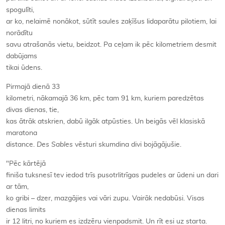
spogulīti,
ar ko, nelaimē nonākot, sūtīt saules zaķīšus lidaparātu pilotiem, lai
norādītu
savu atrašanās vietu, beidzot. Pa ceļam ik pēc kilometriem desmit
dabūjams
tikai ūdens.
Pirmajā dienā 33
kilometri, nākamajā 36 km, pēc tam 91 km, kuriem paredzētas
divas dienas, tie,
kas ātrāk atskrien, dabū ilgāk atpūsties. Un beigās vēl klasiskā
maratona
distance.
Des Sables
vēsturi skumdina divi bojāgājušie.
"Pēc kārtējā
finiša tuksnesī tev iedod trīs pusotrlitrīgas pudeles ar ūdeni un dari
ar tām,
ko gribi – dzer, mazgājies vai vāri zupu. Vairāk nedabūsi. Visas
dienas limits
ir 12 litri, no kuriem es izdzēru vienpadsmit. Un rīt esi uz starta.