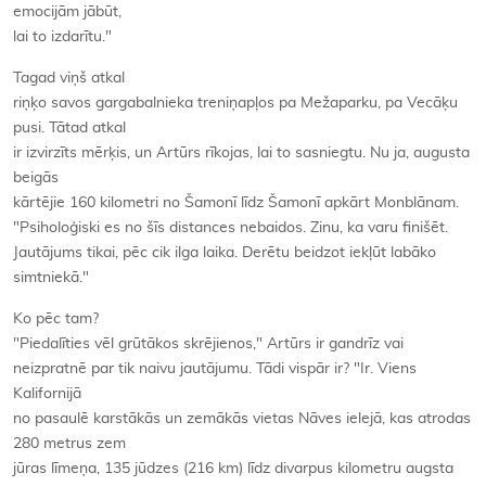
emocijām jābūt,
lai to izdarītu."
Tagad viņš atkal
riņķo savos gargabalnieka treniņapļos pa Mežaparku, pa Vecāķu
pusi. Tātad atkal
ir izvirzīts mērķis, un Artūrs rīkojas, lai to sasniegtu. Nu ja, augusta
beigās
kārtējie 160 kilometri no Šamonī līdz Šamonī apkārt Monblānam.
"Psiholoģiski es no šīs distances nebaidos. Zinu, ka varu finišēt.
Jautājums tikai, pēc cik ilga laika. Derētu beidzot iekļūt labāko
simtniekā."
Ko pēc tam?
"Piedalīties vēl grūtākos skrējienos," Artūrs ir gandrīz vai
neizpratnē par tik naivu jautājumu. Tādi vispār ir? "Ir. Viens
Kalifornijā
no pasaulē karstākās un zemākās vietas Nāves ielejā, kas atrodas
280 metrus zem
jūras līmeņa, 135 jūdzes (216 km) līdz divarpus kilometru augsta