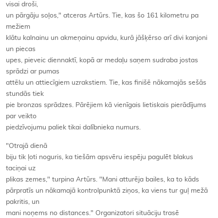
visai droši,
un pārgāju soļos," atceras Artūrs. Tie, kas šo 161 kilometru pa
mežiem
klātu kalnainu un akmeņainu apvidu, kurā jāšķērso arī divi kanjoni
un piecas
upes, pieveic diennaktī, kopā ar medaļu saņem sudraba jostas
sprādzi ar pumas
attēlu un attiecīgiem uzrakstiem. Tie, kas finišē nākamajās sešās
stundās tiek
pie bronzas sprādzes. Pārējiem kā vienīgais lietiskais pierādījums
par veikto
piedzīvojumu paliek tikai dalībnieka numurs.
"Otrajā dienā
biju tik ļoti noguris, ka tiešām apsvēru iespēju pagulēt blakus
taciņai uz
plikas zemes," turpina Artūrs. "Mani atturēja bailes, ka to kāds
pārpratīs un nākamajā kontrolpunktā ziņos, ka viens tur guļ mežā
pakritis, un
mani noņems no distances." Organizatori situāciju trasē