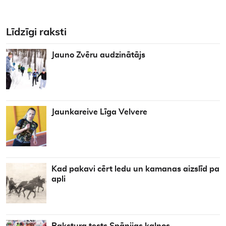
Līdzīgi raksti
Jauno Zvēru audzinātājs
Jaunkareive Līga Velvere
Kad pakavi cērt ledu un kamanas aizslīd pa
apli