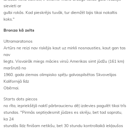
sievieti ar
gulbi rokās. Kad pieskrējis tuvāk, tur diemžēl bijis tikai nokaltis
koks."
Bronza kā zelts
Ultramaratonos
Artūrs ne reizi nav riskējis kaut uz mirkli nosnausties, kaut gan tas
nav
liegts. Visvairāk miegs mācies virsū Amerikas simt jūdžu (161 km)
maršrutā no
1960. gada ziemas olimpisko spēļu galvaspilsētas Skvovelijas
Kalifornijā līdz
Obērnai.
Starts dots piecos
no rīta, iepriekšējā naktī pārbraucienu dēļ izdevies pagulēt tikai trīs
stundas. "Pirmās septiņdesmit jūdzes es skrēju, bet tad sapratu,
ka 24
stundās līdz finišam netikšu, bet 30 stundu kontrollaikā iekļaušos