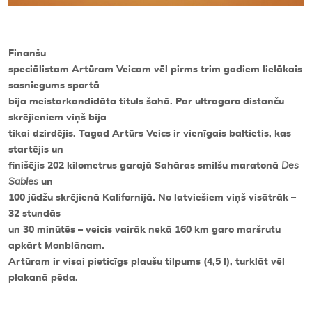
Finanšu
speciālistam Artūram Veicam vēl pirms trim gadiem lielākais
sasniegums sportā
bija meistarkandidāta tituls šahā. Par ultragaro distanču
skrējieniem viņš bija
tikai dzirdējis. Tagad Artūrs Veics ir vienīgais baltietis, kas
startējis un
finišējis 202 kilometrus garajā Sahāras smilšu maratonā
Des
Sables
un
100 jūdžu skrējienā Kalifornijā. No latviešiem viņš visātrāk –
32 stundās
un 30 minūtēs – veicis vairāk nekā 160 km garo maršrutu
apkārt Monblānam.
Artūram ir visai pieticīgs plaušu tilpums (4,5 l), turklāt vēl
plakanā pēda.