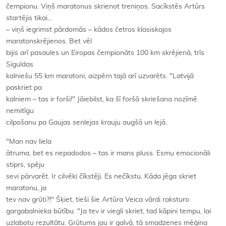
čempionu. Viņš maratonus skrienot treniņos. Sacīkstēs Artūrs
startējis tikai…
– viņš iegrimst pārdomās – kādos četros klasiskajos
maratonskrējienos. Bet vēl
bijis arī pasaules un Eiropas čempionāts 100 km skrējienā, trīs
Siguldas
kalniešu 55 km maratoni, aizpērn tajā arī uzvarēts. "Latvijā
paskriet pa
kalniem – tas ir forši!" Jāiebilst, ka šī foršā skriešana nozīmē
nemitīgu
cilpošanu pa Gaujas senlejas krauju augšā un lejā.
"Man nav liela
ātruma, bet es nepadodos – tas ir mans pluss. Esmu emocionāli
stiprs, spēju
sevi pārvarēt. Ir cilvēki čīkstēji. Es nečīkstu. Kāda jēga skriet
maratonu, ja
tev nav grūti?!" Šķiet, tieši šie Artūra Veica vārdi raksturo
gargabalnieka būtību. "Ja tev ir viegli skriet, tad kāpini tempu, lai
uzlabotu rezultātu. Grūtums jau ir galvā, tā smadzenes mēģina