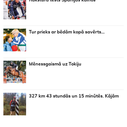
Rakstura tests Spānijas kalnos
Tur prieks ar bēdām kopā savērts…
Mēnessgaismā uz Tokiju
327 km 43 stundās un 15 minūtēs. Kājām