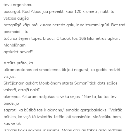
tavu organismu
pasargāt. Kad Alpos jau pieveikti kādi 120 kilometri, naktī tu
velcies augšā
bezgalīgā kāpumā, kuram neredz galu, ir neizturami grūti. Bet tad
pasmaidi – tu
taču uz šejieni tāpēc brauci! Citādāk tos 166 kilometrus apkārt
Monblānam
apskriet nevar!"
Artūrs prāto, ka
ultramaratonos arī smadzenes tik ļoti nogurst, ka gadās redzēt
vīzijas.
Skrējienam apkārt Monblānam starts Šamonī tiek dots sešos
vakarā, otrajā naktī
akmeņos Artūram rādījušās cilvēku sejas. "Nav tā, ka tas tevi
biedē, jo
saproti, ka būtībā tas ir akmens," smaida gargabalnieks. "Vairāk
brīnies, ka viņš tā izskatās. Iztēle ļoti saasināta. Mežacūku bars,
kas vēlāk
izrādās koku saknes, ir sīkums. Mans draugs takas galā redzējis