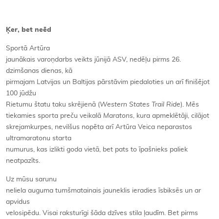
Ķer, bet neēd
Sportā Artūra
jaunākais varoņdarbs veikts jūnijā ASV, nedēļu pirms 26.
dzimšanas dienas, kā
pirmajam Latvijas un Baltijas pārstāvim piedaloties un arī finišējot
100 jūdžu
Rietumu štatu taku skrējienā (
Western States Trail Ride
). Mēs
tiekamies sporta preču veikalā
Maratons
, kura apmeklētāji, cilājot
skrejamkurpes, nevilšus nopēta arī Artūra Veica neparastos
ultramaratonu starta
numurus, kas izlikti goda vietā, bet pats to īpašnieks paliek
neatpazīts.
Uz mūsu sarunu
neliela auguma tumšmatainais jauneklis ieradies īsbiksēs un ar
apvidus
velosipēdu. Visai raksturīgi šāda dzīves stila ļaudīm. Bet pirms