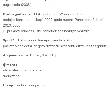
augstskola (2006.)
Darba gaitas
: no 2004. gada
Ernst&Young
audita
nodaļas konsultants, kopš 2009. gada rudens
Parex
bankā, kopš
2010. gada
jūlija
Parex
bankas Risku pārraudzības nodaļas vadītājs
Sportā
: skolas gados trenējies karatē, šahā
(meistarkandidāts), ar garo distanču skriešanu aizraujas trīs gadus
Augums, svars
: 1,77 m, 68-71 kg
Ģimenes
stāvoklis
: neprecējies, ir
draudzene
Hobiji:
foreļu spiningošana