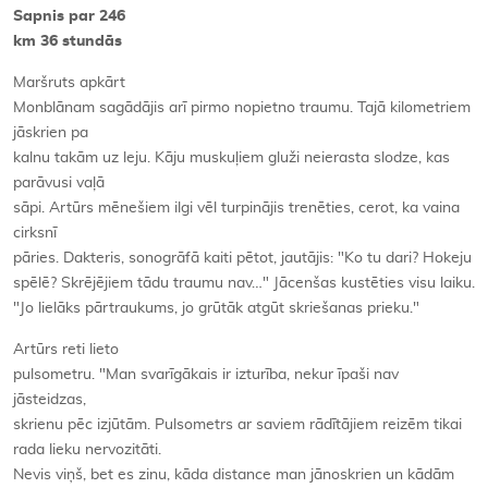
Sapnis par 246
km 36 stundās
Maršruts apkārt
Monblānam sagādājis arī pirmo nopietno traumu. Tajā kilometriem
jāskrien pa
kalnu takām uz leju. Kāju muskuļiem gluži neierasta slodze, kas
parāvusi vaļā
sāpi. Artūrs mēnešiem ilgi vēl turpinājis trenēties, cerot, ka vaina
cirksnī
pāries. Dakteris, sonogrāfā kaiti pētot, jautājis: "Ko tu dari? Hokeju
spēlē? Skrējējiem tādu traumu nav…" Jācenšas kustēties visu laiku.
"Jo lielāks pārtraukums, jo grūtāk atgūt skriešanas prieku."
Artūrs reti lieto
pulsometru. "Man svarīgākais ir izturība, nekur īpaši nav
jāsteidzas,
skrienu pēc izjūtām. Pulsometrs ar saviem rādītājiem reizēm tikai
rada lieku nervozitāti.
Nevis viņš, bet es zinu, kāda distance man jānoskrien un kādām