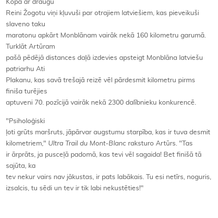
Kopā ar draugu
Reini Žogotu viņi kļuvuši par otrajiem latviešiem, kas pieveikuši
slaveno taku
maratonu apkārt Monblānam vairāk nekā 160 kilometru garumā.
Turklāt Artūram
pašā pēdējā distances daļā izdevies apsteigt Monblāna latviešu
patriarhu Ati
Plakanu, kas savā trešajā reizē vēl pārdesmit kilometru pirms
finiša turējies
aptuveni 70. pozīcijā vairāk nekā 2300 dalībnieku konkurencē.
"Psiholoģiski
ļoti grūts maršruts, jāpārvar augstumu starpība, kas ir tuva desmit
kilometriem,"
Ultra Trail du Mont-Blanc
raksturo Artūrs. "Tas
ir ārprāts, ja pusceļā padomā, kas tevi vēl sagaida! Bet finišā tā
sajūta, ka
tev nekur vairs nav jākustas, ir pats labākais. Tu esi netīrs, noguris,
izsalcis, tu sēdi un tev ir tik labi nekustēties!"