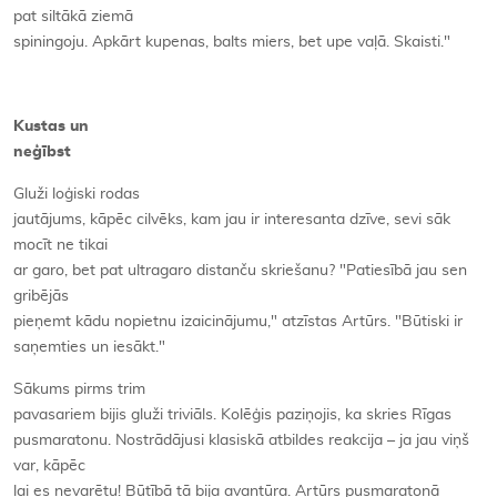
pat siltākā ziemā
spiningoju. Apkārt kupenas, balts miers, bet upe vaļā. Skaisti."
Kustas un
neģībst
Gluži loģiski rodas
jautājums, kāpēc cilvēks, kam jau ir interesanta dzīve, sevi sāk
mocīt ne tikai
ar garo, bet pat ultragaro distanču skriešanu? "Patiesībā jau sen
gribējās
pieņemt kādu nopietnu izaicinājumu," atzīstas Artūrs. "Būtiski ir
saņemties un iesākt."
Sākums pirms trim
pavasariem bijis gluži triviāls. Kolēģis paziņojis, ka skries Rīgas
pusmaratonu. Nostrādājusi klasiskā atbildes reakcija – ja jau viņš
var, kāpēc
lai es nevarētu! Būtībā tā bija avantūra. Artūrs pusmaratonā