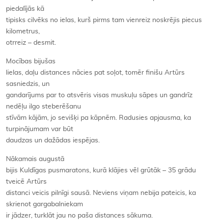
piedalījās kā
tipisks cilvēks no ielas, kurš pirms tam vienreiz noskrējis piecus
kilometrus,
otrreiz – desmit.
Mocības bijušas
lielas, daļu distances nācies pat soļot, tomēr finišu Artūrs
sasniedzis, un
gandarījums par to atsvēris visas muskuļu sāpes un gandrīz
nedēļu ilgo steberēšanu
stīvām kājām, jo sevišķi pa kāpnēm. Radusies apjausma, ka
turpinājumam var būt
daudzas un dažādas iespējas.
Nākamais augustā
bijis Kuldīgas pusmaratons, kurā klājies vēl grūtāk – 35 grādu
tveicē Artūrs
distanci veicis pilnīgi sausā. Neviens viņam nebija pateicis, ka
skrienot gargabalniekam
ir jādzer, turklāt jau no paša distances sākuma.