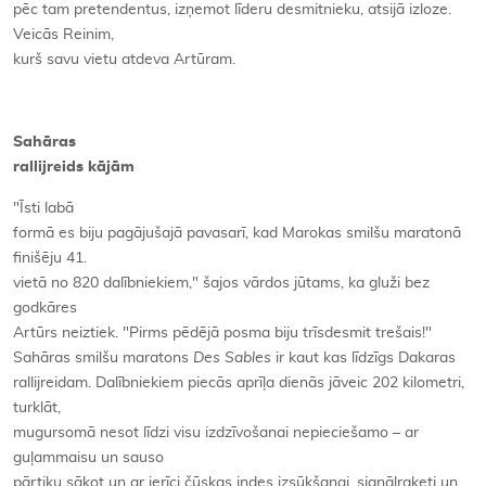
pēc tam pretendentus, izņemot līderu desmitnieku, atsijā izloze.
Veicās Reinim,
kurš savu vietu atdeva Artūram.
Sahāras
rallijreids kājām
"Īsti labā
formā es biju pagājušajā pavasarī, kad Marokas smilšu maratonā
finišēju 41.
vietā no 820 dalībniekiem," šajos vārdos jūtams, ka gluži bez
godkāres
Artūrs neiztiek. "Pirms pēdējā posma biju trīsdesmit trešais!"
Sahāras smilšu maratons
Des Sables
ir kaut kas līdzīgs Dakaras
rallijreidam. Dalībniekiem piecās aprīļa dienās jāveic 202 kilometri,
turklāt,
mugursomā nesot līdzi visu izdzīvošanai nepieciešamo – ar
guļammaisu un sauso
pārtiku sākot un ar ierīci čūskas indes izsūkšanai, signālraķeti un