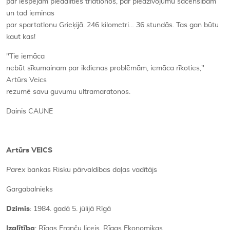
par iespējām piedalīties triatlonos, par piedzīvojumu sacensībām
un tad ieminas
par spartatlonu Grieķijā. 246 kilometri… 36 stundās. Tas gan būtu
kaut kas!
"Tie iemāca
nebūt sīkumainam par ikdienas problēmām, iemāca rīkoties,"
Artūrs Veics
rezumē savu guvumu ultramaratonos.
Dainis CAUNE
Artūrs VEICS
Parex
bankas Risku pārvaldības daļas vadītājs
Gargabalnieks
Dzimis
: 1984. gadā 5. jūlijā Rīgā
Izglītība
: Rīgas Franču licejs, Rīgas Ekonomikas