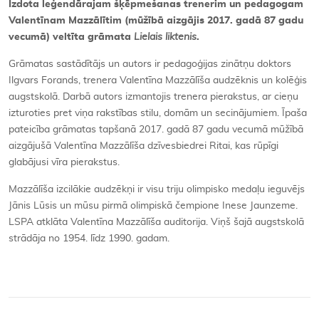
Izdota leģendārajam šķēpmešanas trenerim un pedagogam
Valentīnam Mazzālītim (mūžībā aizgājis 2017. gadā 87 gadu
vecumā) veltīta grāmata
Lielais liktenis
.
Grāmatas sastādītājs un autors ir pedagoģijas zinātņu doktors
Ilgvars Forands, trenera Valentīna Mazzālīša audzēknis un kolēģis
augstskolā. Darbā autors izmantojis trenera pierakstus, ar cieņu
izturoties pret viņa rakstības stilu, domām un secinājumiem. Īpaša
pateicība grāmatas tapšanā 2017. gadā 87 gadu vecumā mūžībā
aizgājušā Valentīna Mazzālīša dzīvesbiedrei Ritai, kas rūpīgi
glabājusi vīra pierakstus.
Mazzālīša izcilākie audzēkņi ir visu triju olimpisko medaļu ieguvējs
Jānis Lūsis un mūsu pirmā olimpiskā čempione Inese Jaunzeme.
LSPA atklāta Valentīna Mazzālīša auditorija. Viņš šajā augstskolā
strādāja no 1954. līdz 1990. gadam.