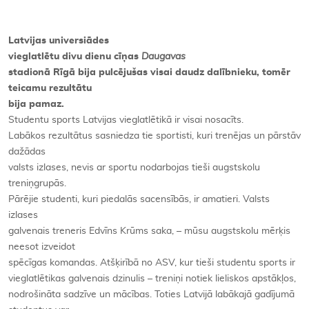
Latvijas universiādes
vieglatlētu divu dienu cīņas
Daugavas
stadionā Rīgā bija pulcējušas visai daudz dalībnieku, tomēr
teicamu rezultātu
bija pamaz.
Studentu sports Latvijas vieglatlētikā ir visai nosacīts.
Labākos rezultātus sasniedza tie sportisti, kuri trenējas un pārstāv
dažādas
valsts izlases, nevis ar sportu nodarbojas tieši augstskolu
treniņgrupās.
Pārējie studenti, kuri piedalās sacensībās, ir amatieri. Valsts
izlases
galvenais treneris Edvīns Krūms saka, – mūsu augstskolu mērķis
neesot izveidot
spēcīgas komandas. Atšķirībā no ASV, kur tieši studentu sports ir
vieglatlētikas galvenais dzinulis – treniņi notiek lieliskos apstākļos,
nodrošināta sadzīve un mācības. Toties Latvijā labākajā gadījumā