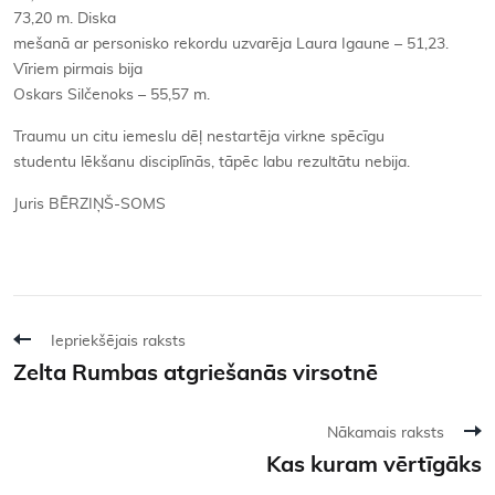
73,20 m. Diska
mešanā ar personisko rekordu uzvarēja Laura Igaune – 51,23.
Vīriem pirmais bija
Oskars Silčenoks – 55,57 m.
Traumu un citu iemeslu dēļ nestartēja virkne spēcīgu
studentu lēkšanu disciplīnās, tāpēc labu rezultātu nebija.
Juris BĒRZIŅŠ-SOMS
Iepriekšējais raksts
Zelta Rumbas atgriešanās virsotnē
Nākamais raksts
Kas kuram vērtīgāks