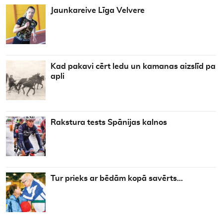
Jaunkareive Līga Velvere
Kad pakavi cērt ledu un kamanas aizslīd pa
apli
Rakstura tests Spānijas kalnos
Tur prieks ar bēdām kopā savērts…