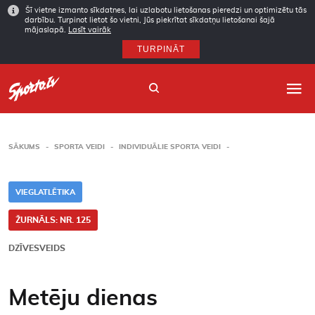
Šī vietne izmanto sīkdatnes, lai uzlabotu lietošanas pieredzi un optimizētu tās
darbību. Turpinot lietot šo vietni, Jūs piekrītat sīkdatņu lietošanai šajā
mājaslapā.
Lasīt vairāk
TURPINĀT
SĀKUMS
SPORTA VEIDI
INDIVIDUĀLIE SPORTA VEIDI
Sākums
VIEGLATLĒTIKA
Sporta veidi
ŽURNĀLS: NR. 125
Autori
DZĪVESVEIDS
Arhīvs
Metēju dienas
Abonēšana