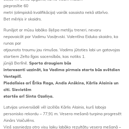
pieprasītie 60
metri (olimpiskā kvalifikācija) vairāk sasaista nekā atbrīvo.
Bet mērķis ir skaidrs.
Runājot ar mūsu labāko šķēpa metēju treneri, nevaru
nepavaicāt par Vadimu Vasiļevski. Valentīna Eiduka skaidro, ka
runas par
atjaunoto traumu jau rimušas. Vadims jūtoties labi un gatavojas
startiem
Zelta līgas
sacensībās, kas notiks 1.
jūnijā Berlīnē.
Sporta draugiem būs
interesanti uzzināt, ka Vadima pirmais starts būs svētdien
Ventspilī.
Piedalīsies arī Ēriks Rags, Andis Anškins, Kārlis Alainis un
citi. Sievietēm
startēs arī Sinta Ozoliņa.
Latvijas universiādē vēl izcēlās Kārlis Alainis, kurš laboja
personisko rekordu – 77,91 m. Vesera mešanā turpina progresēt
Ainārs Vaičulēns.
Viņš sasniedza otro visu laiku labāko rezultātu vesera mešanā –