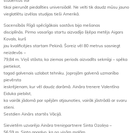
studentus var
tikai pierunāt piedalīties universiādē. Ne velti tik daudz mūsu jauno
vieglatlētu izvēlas studijas tieši Amerikā.
Sacensībās Rīgā spēcīgākais sastāvs bija mešanas
disciplīnās. Pirmo vasarīgo startu aizvadīja šķēpa metējs Aigars
Kovals, kurš
jau kvalificējies startam Pekinā. Šoreiz vēl 80 metrus sasniegt
neizdevās –
79,84 m. Viņš stāsta, ka ziemas periods aizvadīts sekmīgi – spēka
pietiekot,
tagad galvenais uzlabot tehniku. Joprojām galvenā uzmanība
pievērsta
ieskrējienam, kur vēl daudz darāmā. Aināra trenere Valentīna
Eiduka piebilst,
ka vairāk jādomā par spējām atjaunoties, vairāk jāstrādā ar svaru
stieni.
Sestdien Ainārs startēs Vācijā.
Sievietēm uzvarēja Aināra treniņpartnere Sinta Ozoliņa –
56,59 m. Sinta apgalvo, ka
no visām malām