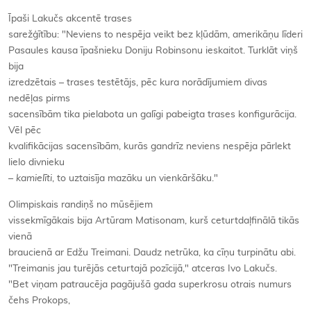
Īpaši Lakučs akcentē trases
sarežģītību: "Neviens to nespēja veikt bez kļūdām, amerikāņu līderi
Pasaules kausa īpašnieku Doniju Robinsonu ieskaitot. Turklāt viņš
bija
izredzētais – trases testētājs, pēc kura norādījumiem divas
nedēļas pirms
sacensībām tika pielabota un galīgi pabeigta trases konfigurācija.
Vēl pēc
kvalifikācijas sacensībām, kurās gandrīz neviens nespēja pārlekt
lielo divnieku
–
kamielīti
, to uztaisīja mazāku un vienkāršāku."
Olimpiskais randiņš no mūsējiem
vissekmīgākais bija Artūram Matisonam, kurš ceturtdaļfinālā tikās
vienā
braucienā ar Edžu Treimani. Daudz netrūka, ka cīņu turpinātu abi.
"Treimanis jau turējās ceturtajā pozīcijā," atceras Ivo Lakučs.
"Bet viņam patraucēja pagājušā gada superkrosu otrais numurs
čehs Prokops,