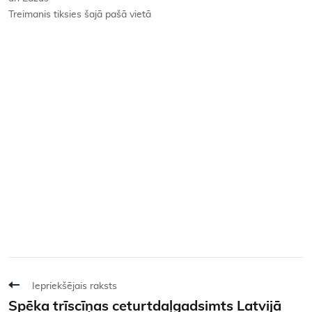
Treimanis tiksies šajā pašā vietā
Iepriekšējais raksts
Spēka trīscīņas ceturtdaļgadsimts Latvijā