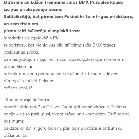
Matisons un Edžus Treimanis cīnās BMX Pasaules kausa
izcīņas priekšpēdējā posmā
Soltleiksitijā, bet pirms tam Pekinā krita intrigas priekškars,
un zem riteņiem
pirmo reizi švīkstēja olimpiskā trase.
Ierodoties uz iepriekšējo PK
superkrosu, kas vienlaikus bija arī olimpiskās BMX trases
atklāšanas svētki,
pirmais jautājums bija, vai mūsu izlases galvenajam trenerim,
dalībniekam un
arhitektam vienā personā Ivo Lakučam tik tiešām izdevies
Ventspilī uzbūvēt Pekinas
arēnas kopiju?
"Konfigurācija tiešām ir
gandrīz tāda pati," atzīst Ivo. "Ventspilī pirmā virāža ir Pekinas
kopija – uz to pašu pusi, tikpat stāva un tikpat plata. Otrā taisne,
kas mums
beidzas ar 9,7 m garu lēcienu pāri dāmu virāžai, ir ar būtisku
atšķirību. Es