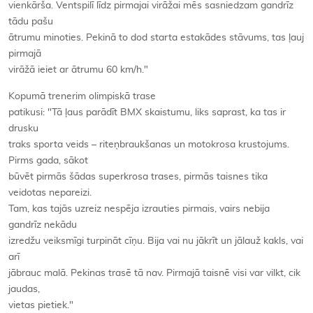
vienkārša. Ventspilī līdz pirmajai virāžai mēs sasniedzam gandrīz
tādu pašu
ātrumu minoties. Pekinā to dod starta estakādes stāvums, tas ļauj
pirmajā
virāžā ieiet ar ātrumu 60 km/h."
Kopumā trenerim olimpiskā trase
patikusi: "Tā ļaus parādīt BMX skaistumu, liks saprast, ka tas ir
drusku
traks sporta veids – riteņbraukšanas un motokrosa krustojums.
Pirms gada, sākot
būvēt pirmās šādas superkrosa trases, pirmās taisnes tika
veidotas nepareizi.
Tam, kas tajās uzreiz nespēja izrauties pirmais, vairs nebija
gandrīz nekādu
izredžu veiksmīgi turpināt cīņu. Bija vai nu jākrīt un jālauž kakls, vai
arī
jābrauc malā. Pekinas trasē tā nav. Pirmajā taisnē visi var vilkt, cik
jaudas,
vietas pietiek."