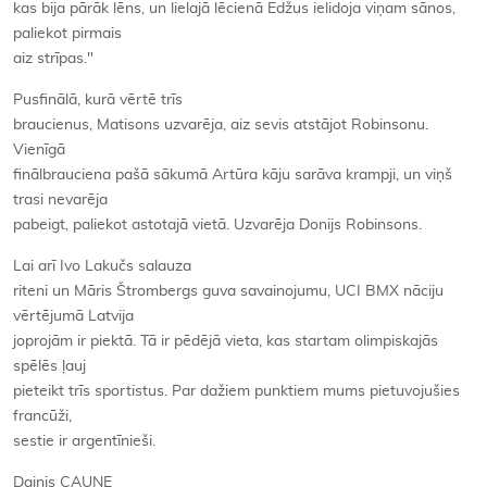
kas bija pārāk lēns, un lielajā lēcienā Edžus ielidoja viņam sānos,
paliekot pirmais
aiz strīpas."
Pusfinālā, kurā vērtē trīs
braucienus, Matisons uzvarēja, aiz sevis atstājot Robinsonu.
Vienīgā
finālbrauciena pašā sākumā Artūra kāju sarāva krampji, un viņš
trasi nevarēja
pabeigt, paliekot astotajā vietā. Uzvarēja Donijs Robinsons.
Lai arī Ivo Lakučs salauza
riteni un Māris Štrombergs guva savainojumu, UCI BMX nāciju
vērtējumā Latvija
joprojām ir piektā. Tā ir pēdējā vieta, kas startam olimpiskajās
spēlēs ļauj
pieteikt trīs sportistus. Par dažiem punktiem mums pietuvojušies
francūži,
sestie ir argentīnieši.
Dainis CAUNE