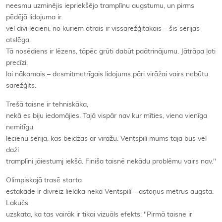
neesmu uzminējis iepriekšējo tramplīnu augstumu, un pirms
pēdējā lidojuma ir
vēl divi lēcieni, no kuriem otrais ir vissarežģītākais – šīs sērijas
atslēga.
Tā nosēdiens ir lēzens, tāpēc grūti dabūt paātrinājumu. Jātrāpa ļoti
precīzi,
lai nākamais – desmitmetrīgais lidojums pāri virāžai vairs nebūtu
sarežģīts.
Trešā taisne ir tehniskāka,
nekā es biju iedomājies. Tajā vispār nav kur mīties, viena vienīga
nemitīgu
lēcienu sērija, kas beidzas ar virāžu. Ventspilī mums tajā būs vēl
daži
tramplīni jāiestumj iekšā. Finiša taisnē nekādu problēmu vairs nav."
Olimpiskajā trasē starta
estakāde ir divreiz lielāka nekā Ventspilī – astoņus metrus augsta.
Lakučs
uzskata, ka tas vairāk ir tikai vizuāls efekts: "Pirmā taisne ir