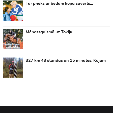
Tur prieks ar bēdām kopā savērts…
Mēnessgaismā uz Tokiju
327 km 43 stundās un 15 minūtēs. Kājām