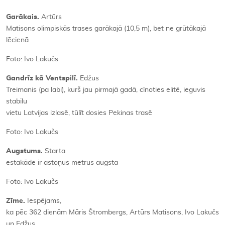
Garākais.
Artūrs
Matisons olimpiskās trases garākajā (10,5 m), bet ne grūtākajā
lēcienā
Foto: Ivo Lakučs
Gandrīz kā Ventspilī.
Edžus
Treimanis (pa labi), kurš jau pirmajā gadā, cīnoties elitē, ieguvis
stabilu
vietu Latvijas izlasē, tūlīt dosies Pekinas trasē
Foto: Ivo Lakučs
Augstums.
Starta
estakāde ir astoņus metrus augsta
Foto: Ivo Lakučs
Zīme.
Iespējams,
ka pēc 362 dienām Māris Štrombergs, Artūrs Matisons, Ivo Lakučs
un Edžus