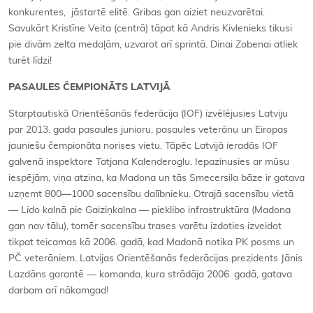
konkurentes, jāstartē elitē. Gribas gan aiziet neuzvarētai.
Savukārt Kristīne Veita (centrā) tāpat kā Andris Kivlenieks tikusi
pie divām zelta medaļām, uzvarot arī sprintā. Dinai Zobenai atliek
turēt līdzi!
PASAULES ČEMPIONĀTS LATVIJĀ
Starptautiskā Orientēšanās federācija (IOF) izvēlējusies Latviju
par 2013. gada pasaules junioru, pasaules veterānu un Eiropas
jauniešu čempionāta norises vietu. Tāpēc Latvijā ieradās IOF
galvenā inspektore Tatjana Kalenderoglu. Iepazinusies ar mūsu
iespējām, viņa atzina, ka Madona un tās Smecersila bāze ir gatava
uzņemt 800—1000 sacensību dalībnieku. Otrajā sacensību vietā
—
Lido
kalnā pie Gaiziņkalna — pieklibo infrastruktūra (Madona
gan nav tālu), tomēr sacensību trases varētu izdoties izveidot
tikpat teicamas kā 2006. gadā, kad Madonā notika PK posms un
PČ veterāniem. Latvijas Orientēšanās federācijas prezidents Jānis
Lazdāns garantē — komanda, kura strādāja 2006. gadā, gatava
darbam arī nākamgad!