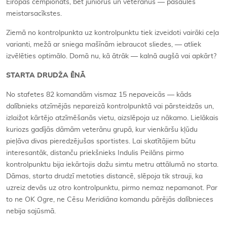
Eiropas čempionāts, bet juniorus un veterānus — pasaules
meistarsacīkstes.
Ziemā no kontrolpunkta uz kontrolpunktu tiek izveidoti vairāki ceļa
varianti, mežā ar sniega mašīnām iebraucot sliedes, — atliek
izvēlēties optimālo. Domā nu, kā ātrāk — kalnā augšā vai apkārt?
STARTA DRUDŽA ĒNĀ
No stafetes 82 komandām vismaz 15 nepaveicās — kāds
dalībnieks atzīmējās nepareizā kontrolpunktā vai pārsteidzās un,
izlaižot kārtējo atzīmēšanās vietu, aizslēpoja uz nākamo. Lielākais
kuriozs gadījās dāmām veterānu grupā, kur vienkāršu kļūdu
pieļāva divas pieredzējušas sportistes. Lai skatītājiem būtu
interesantāk, distanču priekšnieks Indulis Peilāns pirmo
kontrolpunktu bija iekārtojis dažu simtu metru attālumā no starta.
Dāmas, starta drudzī metoties distancē, slēpoja tik strauji, ka
uzreiz devās uz otro kontrolpunktu, pirmo nemaz nepamanot. Par
to ne OK
Ogre
, ne Cēsu
Meridiāna
komandu pārējās dalībnieces
nebija sajūsmā.