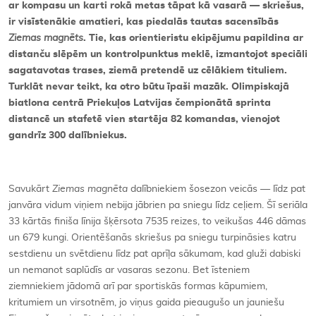
ar kompasu un karti rokā metas tāpat kā vasarā — skriešus,
ir visīstenākie amatieri, kas piedalās tautas sacensībās
Ziemas magnēts
. Tie, kas orientieristu ekipējumu papildina ar
distanču slēpēm un kontrolpunktus meklē, izmantojot speciāli
sagatavotas trases, ziemā pretendē uz cēlākiem tituliem.
Turklāt nevar teikt, ka otro būtu īpaši mazāk. Olimpiskajā
biatlona centrā Priekuļos Latvijas čempionātā sprinta
distancē un stafetē vien startēja 82 komandas, vienojot
gandrīz 300 dalībniekus.
Savukārt
Ziemas magnēta
dalībniekiem šosezon veicās — līdz pat
janvāra vidum viņiem nebija jābrien pa sniegu līdz ceļiem. Šī seriāla
33 kārtās finiša līnija šķērsota 7535 reizes, to veikušas 446 dāmas
un 679 kungi. Orientēšanās skriešus pa sniegu turpināsies katru
sestdienu un svētdienu līdz pat aprīļa sākumam, kad gluži dabiski
un nemanot saplūdīs ar vasaras sezonu. Bet īsteniem
ziemniekiem jādomā arī par sportiskās formas kāpumiem,
kritumiem un virsotnēm, jo viņus gaida pieaugušo un jauniešu