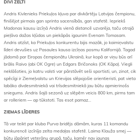
DIVI ZELTI
Andris Kivlenieks Priekuļos kļuva par divkārtēju Latvijas čempionu,
finišējot pirmais gan sprinta sacensībās, gan stafetē. Iepriekš
Madonas kausu izcīņā Andris vienā distancē uzvarēja, taču otrajā
pieļāva dažas kļūdas un piekāpās igaunim Evenam Tomasam.
Andris atzīst, ka Priekuļos konkurentu bijis mazāk, jo kaimiņvalstu
līderi devušies uz Pasaules kausa izcīņas posmu Kalifornijā. Tagad
jādomā par Eiropas čempionātu Ukrainā, kur kopā ar viņu būs arī
brālis Raivo (abi OK
Ogre
) un Edgars Bričonoks (OK
Kāpa
). Viegli
neklāšoties, jo katru valsti var pārstāvēt seši sportisti, un, zinot, cik
spēcīgi ir Ziemeļvalstu un Krievijas slēpojošie orientieristi, pat vieta
labāko divdesmitniekā vai trīsdesmitniekā jau būtu apmierinošs
sniegums. Andris šajā sezonā uz slēpēm veicis 800 km, pirms tam
ar rolleriem — ap tūkstoti. Tas esot pamaz…
ZIEMAS LĪDERES
Tā var teikt par kluba
Purva bridējs
dāmām, kuras 11 komandu
konkurencē izcīnīja zelta medaļas stafetē. Laima Klauža smej —
būtu jāpāriet veterānu grupā, taču, kamēr nav jaunas