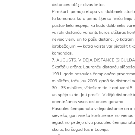
distances atšķir divas lietas.
Pirmkārt, pirmajā etapā visi dalībnieki st
tā komanda, kura pirmā šķērso finiša līniju 
pastāv liela iespēja, ka kāds dalībnieks va
vairāki distanču varianti, kuros atšķiras k
neveic vienu un to pašu distanci, jo katram i
ierobežojumi — katra valsts var pieteikt ti
komandas.
7. AUGUSTS. VIDĒJĀ DISTANCE (SIGULDA
Skatītāju arēna: Laurenču distanču slēpoša
1991. gada pasaules čempionāta programmā t
minūtēm, taču jau 2003. gadā šo distanci n
30—35 minūtes, vīriešiem tie ir aptuveni 5
un spēja skriet ļoti precīzi. Vidējā distancē
orientēšanos visas distances garumā.
Pasaules čempionātā vidējā distancē arī ir i
sieviešu, gan vīriešu konkurencē no vienas v
iegūst no pēdējo divu pasaules čempionātu 
skaits, kā šogad tas ir Latvijai.