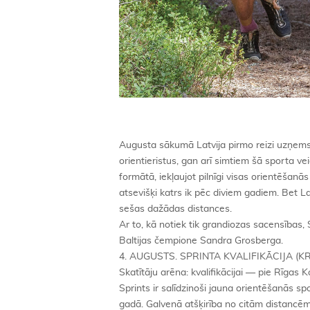
Augusta sākumā Latvija pirmo reizi uzņems
orientieristus, gan arī simtiem šā sporta ve
formātā, iekļaujot pilnīgi visas orientēšan
atsevišķi katrs ik pēc diviem gadiem. Bet La
sešas dažādas distances.
Ar to, kā notiek tik grandiozas sacensības, S
Baltijas čempione Sandra Grosberga.
4. AUGUSTS. SPRINTA KVALIFIKĀCIJA (
Skatītāju arēna: kvalifikācijai — pie Rīga
Sprints ir salīdzinoši jauna orientēšanās 
gadā. Galvenā atšķirība no citām distancēm i