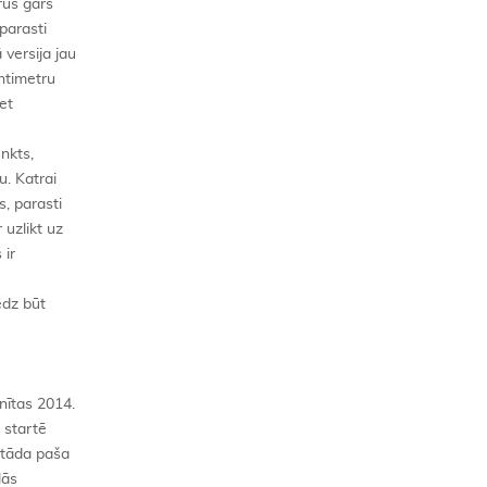
rus garš
 parasti
 versija jau
ntimetru
et
nkts,
u. Katrai
s, parasti
 uzlikt uz
 ir
ēdz būt
nītas 2014.
ā startē
i tāda paša
lās