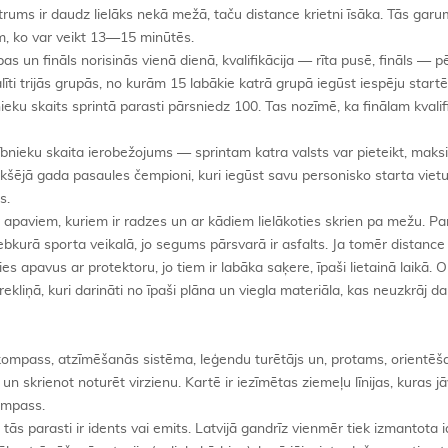
ātrums ir daudz lielāks nekā mežā, taču distance krietni īsāka. Tās garu
em, ko var veikt 13—15 minūtēs.
s un fināls norisinās vienā dienā, kvalifikācija — rīta pusē, fināls — 
alīti trijās grupās, no kurām 15 labākie katrā grupā iegūst iespēju startēt
eku skaits sprintā parasti pārsniedz 100. Tas nozīmē, ka finālam kvalif
ībnieku skaita ierobežojums — sprintam katra valsts var pieteikt, maks
iekšējā gada pasaules čempioni, kuri iegūst savu personisko starta vietu
s.
ar apaviem, kuriem ir radzes un ar kādiem lielākoties skrien pa mežu. Par
kurā sporta veikalā, jo segums pārsvarā ir asfalts. Ja tomēr distance
s apavus ar protektoru, jo tiem ir labāka saķere, īpaši lietainā laikā. Or
ekliņā, kuri darināti no īpaši plāna un viegla materiāla, kas neuzkrāj d
 kompass, atzīmēšanās sistēma, leģendu turētājs un, protams, orientēš
n skrienot noturēt virzienu. Kartē ir iezīmētas ziemeļu līnijas, kuras j
kompass.
s parasti ir idents vai emits. Latvijā gandrīz vienmēr tiek izmantota 