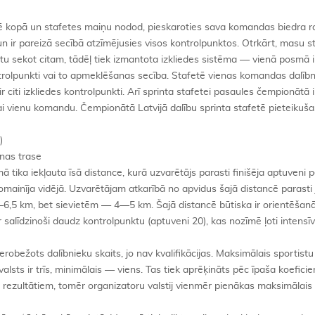
artē kopā un stafetes maiņu nodod, pieskaroties sava komandas biedra r
un ir pareizā secībā atzīmējusies visos kontrolpunktos. Otrkārt, masu s
rētu sekot citam, tādēļ tiek izmantota izkliedes sistēma — vienā posmā i
ontrolpunkti vai to apmeklēšanas secība. Stafetē vienas komandas dalībn
r citi izkliedes kontrolpunkti. Arī sprinta stafetei pasaules čempionātā i
kai vienu komandu. Čempionātā Latvijā dalību sprinta stafetē pieteikuša
)
nas trase
ika iekļauta īsā distance, kurā uzvarētājs parasti finišēja aptuveni 
omainīja vidējā. Uzvarētājam atkarībā no apvidus šajā distancē parasti
—6,5 km, bet sievietēm — 4—5 km. Šajā distancē būtiska ir orientēšan
 ir salīdzinoši daudz kontrolpunktu (aptuveni 20), kas nozīmē ļoti intensī
erobežots dalībnieku skaits, jo nav kvalifikācijas. Maksimālais sportistu
alsts ir trīs, minimālais — viens. Tas tiek aprēķināts pēc īpaša koeficie
rezultātiem, tomēr organizatoru valstij vienmēr pienākas maksimālais 