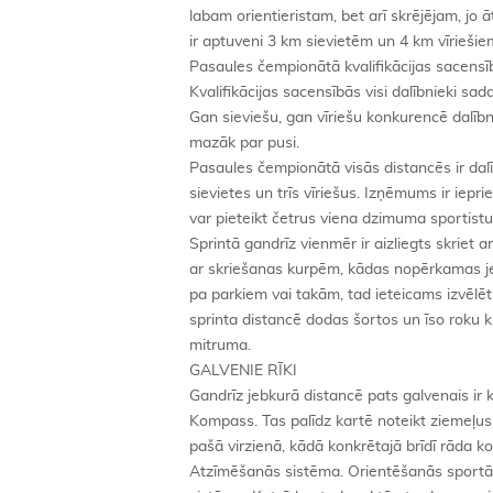
labam orientieristam, bet arī skrējējam, jo 
ir aptuveni 3 km sievietēm un 4 km vīrieši
Pasaules čempionātā kvalifikācijas sacensība
Kvalifikācijas sacensībās visi dalībnieki sad
Gan sieviešu, gan vīriešu konkurencē dalībni
mazāk par pusi.
Pasaules čempionātā visās distancēs ir dal
sievietes un trīs vīriešus. Izņēmums ir iepr
var pieteikt četrus viena dzimuma sportistu
Sprintā gandrīz vienmēr ir aizliegts skriet 
ar skriešanas kurpēm, kādas nopērkamas jeb
pa parkiem vai takām, tad ieteicams izvēlētie
sprinta distancē dodas šortos un īso roku kr
mitruma.
GALVENIE RĪKI
Gandrīz jebkurā distancē pats galvenais ir
Kompass. Tas palīdz kartē noteikt ziemeļus u
pašā virzienā, kādā konkrētajā brīdī rāda 
Atzīmēšanās sistēma. Orientēšanās sportā tā