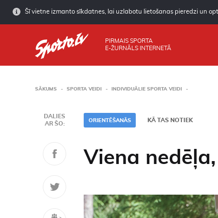
Šī vietne izmanto sīkdatnes, lai uzlabotu lietošanas pieredzi un opti
PIRMAIS SPORTA
E-ŽURNĀLS INTERNETĀ
SĀKUMS
SPORTA VEIDI
INDIVIDUĀLIE SPORTA VEIDI
DALIES
KĀ TAS NOTIEK
ORIENTĒŠANĀS
AR ŠO:
Viena nedēļa, 