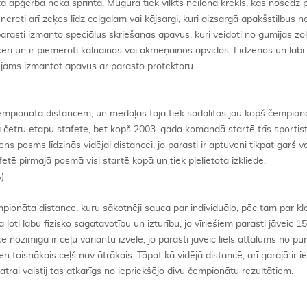
tā apģērbā nekā sprintā. Mugurā tiek vilkts neilona krekls, kas nosedz 
ereti arī zeķes līdz ceļgalam vai kājsargi, kuri aizsargā apakšstilbus n
rasti izmanto speciālus skriešanas apavus, kuri veidoti no gumijas zol
eri un ir piemēroti kalnainos vai akmeņainos apvidos. Līdzenos un labi
jams izmantot apavus ar parasto protektoru.
čempionāta distancēm, un medaļas tajā tiek sadalītas jau kopš čempion
 četru etapu stafete, bet kopš 2003. gada komandā startē trīs sportist
ns posms līdzinās vidējai distancei, jo parasti ir aptuveni tikpat garš v
fetē pirmajā posmā visi startē kopā un tiek pielietota izkliede.
)
mpionāta distance, kuru sākotnēji sauca par individuālo, pēc tam par kl
ļoti labu fizisko sagatavotību un izturību, jo vīriešiem parasti jāveic 
nozīmīga ir ceļu variantu izvēle, jo parasti jāveic liels attālums no pu
ien taisnākais ceļš nav ātrākais. Tāpat kā vidējā distancē, arī garajā ir 
trai valstij tas atkarīgs no iepriekšējo divu čempionātu rezultātiem.