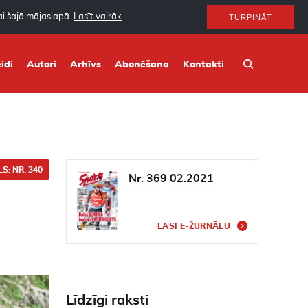
nai šajā mājaslapā.
Lasīt vairāk
TURPINĀT
idi
Autori
Arhīvs
Abonēšana
Kontakti
S: NR. 340
Nr. 369 02.2021
LASI E-ŽURNĀLU
Līdzīgi raksti