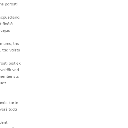
ms parasti
pēcpusdienā.
 finālā.
icējas
imums, trīs
, tad valsts
asti pietiek
 vairāk ved
ientierists
audz
anās karte.
āvērš tādā
ident