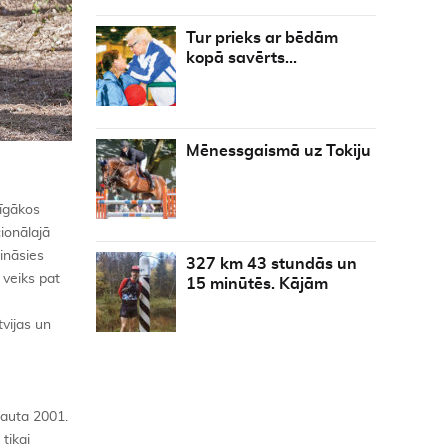
Tur prieks ar bēdām
kopā savērts…
Mēnessgaismā uz Tokiju
īgākos
cionālajā
ināsies
327 km 43 stundās un
 veiks pat
15 minūtēs. Kājām
tvijas un
ļauta 2001.
tikai