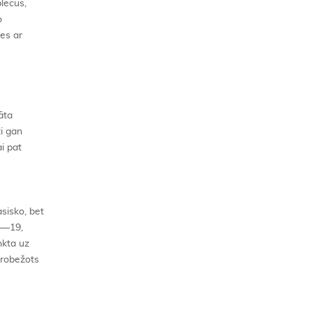
plecus,
o
es ar
āta
i gan
ai pat
asisko, bet
15—19,
nkta uz
ierobežots