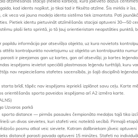
la atzīmēšanās stacija (neliela kārbiņa), kurā jāievieto dažus centimet
ida, kad idents nopīkst, jo tikai tad ir fiksēta atzīme. Šis mirklis ir īss,
, cik veca vai jauna modeļa identa sistēma tiek izmantota. Pati jaunākā
ies. Pietiek identu pietuvināt atzīmēšanās stacijai aptuveni 30—50 ce
stēmu plaši lieto sprintā, jo tā ļauj orientieristam neapstāties punktā, b
 papildu informācija par atsevišķa objekta, uz kura novietots kontrolpu
ās attēlo kontrolpunkta novietojumu uz objekta un kontrolpunkta numur
arasti ir pieejamas gan uz kartes, gan arī atsevišķi, jo kartes leģenda
ģendas iespējams ievietot speciālā plastmasas leģendu turētājā, kuru var
tājs nav nepieciešams stafetes sacensībās, jo šajā disciplīnā leģendas
starta brīdī, tāpēc nav iespējams iepriekš izplānot savu ceļu. Karte m
s orientēšanās sporta paveidos iespējama arī A2 izmēra karte.
ALNS)
iga Uzvaras parkā
ās sporta distance — pirmās pasaules čempionāta medaļas tajā tika izcī
rieši un divas sievietes, kuri stafeti veic noteiktā secībā. Pirmajā etap
noslēdzošo posmu atkal veic sieviete. Katram dalībniekam jāveic aptuven
ieks distancē parasti pavada aptuveni 15 minūtes. Stafeti no individuā