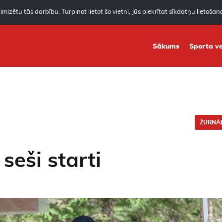
mizētu tās darbību. Turpinot lietot šo vietni, Jūs piekrītat sīkdatņu lietoša
Sākums
Sporta ve
ŽURNĀL
seši starti