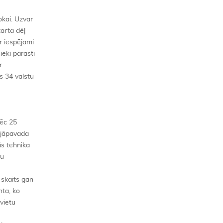
okai. Uzvar
tarta dēļ
r iespējami
ieki parasti
r
s 34 valstu
pēc 25
 jāpavada
ās tehnika
vu
 skaits gan
nta, ko
vietu