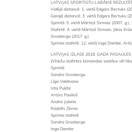
LATVIJAS SPORTISTU LABĀKIE REZULTĀ
Vidējā distancē: 1. vietā Edgars Bertuks (20
Garajā distancē: 3. vietā Edgars Bertuks (201
Sprintā: 5. vietā Mārtiņš Sirmais (2007. g.), 
Stafetē: 4. vietā Mārtiņš Sirmais, Jānis Kr
Grosberga (2017. g.)
Sprinta stafetē: 12. vietā Inga Dambe, Artū
LATVIJAS IZLASE 2018. GADA PASAULE
(Vīriešu stafetes komandas sastāvs vēl tiks
Sprintā
Sandra Grosberga
Līga Valdmane
Irita Puķīte
Artūrs Pauliņš
Andris Jubelis
Rūdolfs Zērnis
Sprinta stafetē
Sandra Grosberga
Inga Dambe