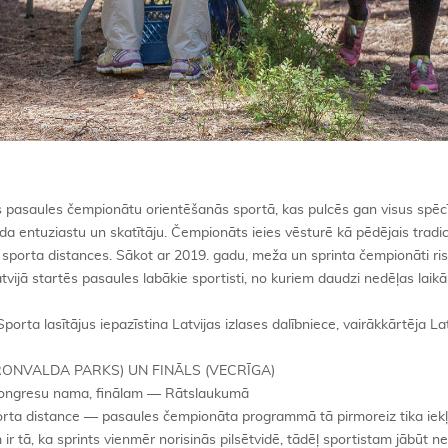
 pasaules čempionātu orientēšanās sportā, kas pulcēs gan visus spēc
ida entuziastu un skatītāju. Čempionāts ieies vēsturē kā pēdējais tradi
ās sporta distances. Sākot ar 2019. gadu, meža un sprinta čempionāti ris
tvijā startēs pasaules labākie sportisti, no kuriem daudzi nedēļas laikā
porta lasītājus iepazīstina Latvijas izlases dalībniece, vairākkārtēja La
KRONVALDA PARKS) UN FINĀLS (VECRĪGA)
s Kongresu nama, finālam — Rātslaukumā
sporta distance — pasaules čempionāta programmā tā pirmoreiz tika iek
r tā, ka sprints vienmēr norisinās pilsētvidē, tādēļ sportistam jābūt ne 