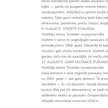
Mežā orientieristi parasti dodas pavisam ci
kājās — garās vai pusgarās neilona bikses, n
savainojumiem. Atšķirībā no sprinta mežā pa
radzēm. Šādi apavi nodrošina īpaši labu saķ
skrienamos, piemēram, priežu mežos, iespē
9. AUGUSTS. STAFETE (TURAIDA)
Skatītāju arēna: Turaidas muzejrezervāts
Stafete ir viena no oriģinālajām pasaules 
pirmsākumiem 1966. gadā. Sākotnēji tā bija
sieviešu, gan vīriešu konkurencē. Stafetē vie
garāks, taču nav tik sarežģīts. Arī meža sta
11. AUGUSTS. GARĀ DISTANCE (TURAIDA
Skatītāju arēna: Turaidas muzejrezervāts
Garā distance ir otra oriģinālā pasaules če
no 2003. gada — par garo distanci. Tā prasa 
sievietēm — 9—12 kilometri. Garajā distancē 
punktu (līdz pat trīs kilometriem), un bieži v
dalībnieku skaits un pasaules čempionātā ka
Aktuālā informācija www.woc2018.lv