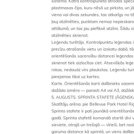
sistēma. Katrā kontrolpunktā atrodas speciā
plastmasas čips, kuru nēsā uz pirksta, un jāga
viena vai divas sekundes, tas atkarīgs no tā
ļauj atzīmēties, punktam nemaz nepieskarot
attālumā, un tas jau piefiksē atzīmi. Šādu si
atzīmēties skrienot.
Leģendu turētājs. Kontrolpunktu leģendas ir
precīzu atrašanās vietu un izskatu dabā, t
orientēšanās sacensību distancei leģendas p
skrienot tiek aizlocītas ciet. Atsevišķās le
rokas, nedaudz virs plaukstas. Leģendu turē
pieejamas tikai uz kartes.
Karte. Orientēšanās karti dalībnieks saņem 
dažāda izmēra — parasti A4 vai A3, dažādo
5. AUGUSTS. SPRINTA STAFETE (ĀGENSK
Skatītāju arēna: pie Bellevue Park Hotel R
Sprinta stafete ir pati jaunākā orientēšan
gadā. Sprinta stafetē komandā startē divi vī
sieviete, otrajā un trešajā — vīrieši, bet 
garuma distance kā sprintā, un viens dalībn