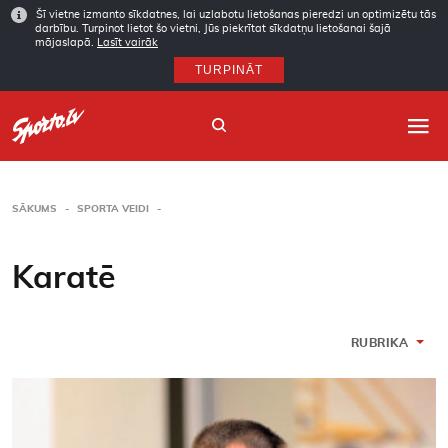
Šī vietne izmanto sīkdatnes, lai uzlabotu lietošanas pieredzi un optimizētu tās
darbību. Turpinot lietot šo vietni, Jūs piekrītat sīkdatņu lietošanai šajā
mājaslapā.
Lasīt vairāk
TURPINĀT
SĀKUMS
SPORTA VEIDI
Sākums
Karatē
Sporta veidi
Autori
RUBRIKA
Arhīvs
Abonēšana