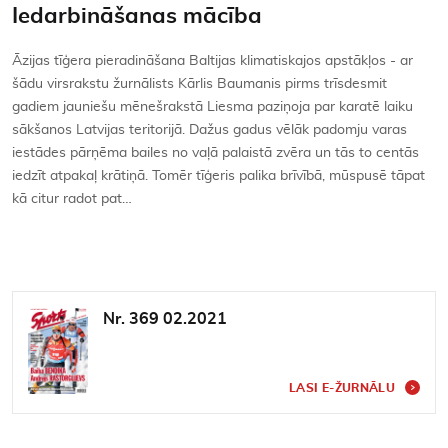
Iedarbināšanas mācība
Āzijas tīģera pieradināšana Baltijas klimatiskajos apstākļos - ar
šādu virsrakstu žurnālists Kārlis Baumanis pirms trīsdesmit
gadiem jauniešu mēnešrakstā Liesma paziņoja par karatē laiku
sākšanos Latvijas teritorijā. Dažus gadus vēlāk padomju varas
iestādes pārņēma bailes no vaļā palaistā zvēra un tās to centās
iedzīt atpakaļ krātiņā. Tomēr tīģeris palika brīvībā, mūspusē tāpat
kā citur radot pat…
Nr. 369 02.2021
LASI E-ŽURNĀLU