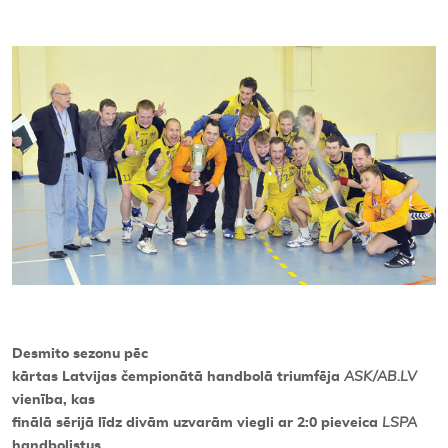
Kontakti
Desmito sezonu pēc
kārtas Latvijas čempionātā handbolā triumfēja
ASK/AB.LV
vienība, kas
finālā sērijā līdz divām uzvarām viegli ar 2:0 pieveica
LSPA
handbolistus.