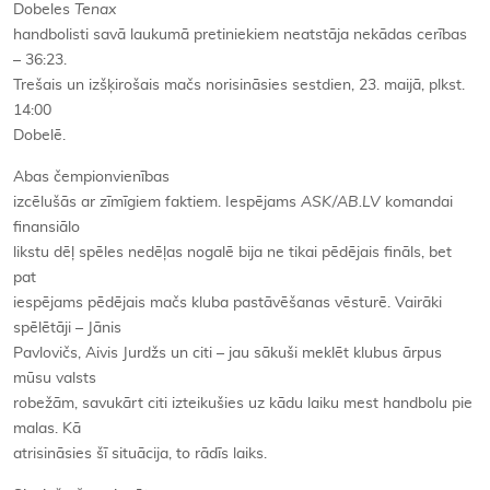
Dobeles
Tenax
handbolisti savā laukumā pretiniekiem neatstāja nekādas cerības
– 36:23.
Trešais un izšķirošais mačs norisināsies sestdien, 23. maijā, plkst.
14:00
Dobelē.
Abas čempionvienības
izcēlušās ar zīmīgiem faktiem. Iespējams
ASK/AB.LV
komandai
finansiālo
likstu dēļ spēles nedēļas nogalē bija ne tikai pēdējais fināls, bet
pat
iespējams pēdējais mačs kluba pastāvēšanas vēsturē. Vairāki
spēlētāji – Jānis
Pavlovičs, Aivis Jurdžs un citi – jau sākuši meklēt klubus ārpus
mūsu valsts
robežām, savukārt citi izteikušies uz kādu laiku mest handbolu pie
malas. Kā
atrisināsies šī situācija, to rādīs laiks.