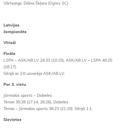
Vārtsargs: Diāna Škļara (
Ogres SC
)
Latvijas
čempionāts
Vīrieši
Fināls
LSPA – ASK/AB.LV
24:33 (10:15),
ASK/AB.LV – LSPA
40:25
(18:17).
Sērijā ar 2:0 uzvarēja
ASK/AB.LV
.
Par 3. vietu
Jūrmalas sports – Dobeles
Tenax
30:28 (17:14, 26:26),
Dobeles
Tenax – Jūrmalas sports
36:23 (21:10). Sērijā 1:1.
Sievietes