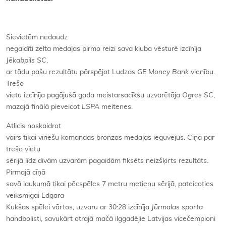
Sievietēm nedaudz
negaidīti zelta medaļas pirmo reizi sava kluba vēsturē izcīnīja
Jēkabpils SC
,
ar tādu pašu rezultātu pārspējot Ludzas
GE Money Bank
vienību.
Trešo
vietu izcīnīja pagājušā gada meistarsacīkšu uzvarētāja
Ogres SC
,
mazajā finālā pieveicot
LSPA
meitenes.
Atlicis noskaidrot
vairs tikai vīriešu komandas bronzas medaļas ieguvējus. Cīņā par
trešo vietu
sērijā līdz divām uzvarām pagaidām fiksēts neizšķirts rezultāts.
Pirmajā cīņā
savā laukumā tikai pēcspēles 7 metru metienu sērijā, pateicoties
veiksmīgai Edgara
Kukšas spēlei vārtos, uzvaru ar 30:28 izcīnīja
Jūrmalas sporta
handbolisti, savukārt otrajā mačā ilggadējie Latvijas vicečempioni