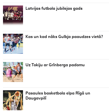
Latvijas futbola jubilejas gads
Kas un kad nāks Gulbja paaudzes vietā?
Uz Tokiju ar Grīnberga padomu
Pasaules basketbola elpa Rīgā un
Daugavpilī