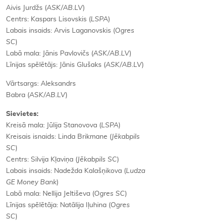
Aivis Jurdžs (
ASK/AB.LV
)
Centrs: Kaspars Lisovskis (
LSPA
)
Labais insaids: Arvis Laganovskis (
Ogres
SC
)
Labā mala: Jānis Pavlovičs (
ASK/AB.LV
)
Līnijas spēlētājs: Jānis Glušaks (
ASK/AB.LV
)
Vārtsargs: Aleksandrs
Babra (
ASK/AB.LV
)
Sievietes:
Kreisā mala: Jūlija Stanovova (
LSPA
)
Kreisais isnaids: Linda Brikmane (
Jēkabpils
SC
)
Centrs: Silvija Kļaviņa (
Jēkabpils SC
)
Labais insaids: Nadežda Kalašņikova (
Ludza
GE Money Bank
)
Labā mala: Nellija Jeltiševa (
Ogres SC
)
Līnijas spēlētāja: Natālija Iļuhina (
Ogres
SC
)