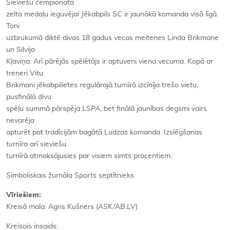
Sieviešu čempionāta
zelta medaļu ieguvējai
Jēkabpils SC
ir jaunākā komanda visā līgā.
Toni
uzbrukumā diktē divas 18 gadus vecas meitenes Linda Brikmane
un Silvija
Kļaviņa. Arī pārējās spēlētājs ir aptuveni viena vecuma. Kopā ar
treneri Vitu
Brikmani jēkabpilietes regulārajā turnīrā izcīnīja trešo vietu,
pusfinālā divu
spēļu summā pārspēja
LSPA
, bet finālā jaunības degsmi vairs
nevarēja
apturēt pat tradīcijām bagātā Ludzas komanda. Izslēgšanas
turnīra arī sieviešu
turnīrā atmaksājusies par visiem simts procentiem.
Simboliskais žurnāla
Sports
septītnieks
Vīriešiem:
Kreisā mala: Agris Kušners (
ASK/AB.LV
)
Kreisais insaids: