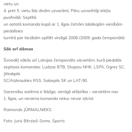
vietu un
4. pret 5. vietu līdz divām uzvarām). Pāru uzvarētāji iekļūs
pusfinālā. Septītā
un astotā komanda kopā ar 1. līgas četrām labākajām vienībām
piedalīsies
turnīrā par tiesībām spēlēt virslīgā 2008./2009. gada čempionātā.
Sāk arī dāmas
Šonedēļ sākās arī Latvijas čempionāts sievietēm, kurā piedalās
septiņas komandas: Ludzas BTB, Stopiņu NHK, LSPA, Ogres SC,
Jēkabpils
SC/Aizkraukles RSS, Salaspils SK un LAT-90.
Sacensību sistēma ir līdzīga, vienīgā atšķirība – sievietēm nav
1. līgas, un neviena komanda nekur nevar izkrist.
Raimonds JŪRMALNIEKS
Foto: Juris Bērziņš-Soms,
Sports