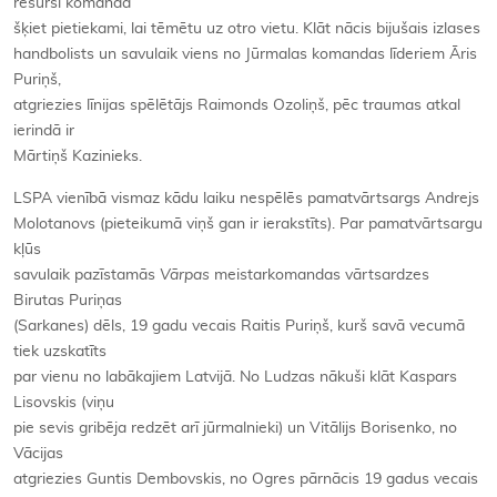
resursi komandā
šķiet pietiekami, lai tēmētu uz otro vietu. Klāt nācis bijušais izlases
handbolists un savulaik viens no Jūrmalas komandas līderiem Āris
Puriņš,
atgriezies līnijas spēlētājs Raimonds Ozoliņš, pēc traumas atkal
ierindā ir
Mārtiņš Kazinieks.
LSPA vienībā vismaz kādu laiku nespēlēs pamatvārtsargs Andrejs
Molotanovs (pieteikumā viņš gan ir ierakstīts). Par pamatvārtsargu
kļūs
savulaik pazīstamās
Vārpas
meistarkomandas vārtsardzes
Birutas Puriņas
(Sarkanes) dēls, 19 gadu vecais Raitis Puriņš, kurš savā vecumā
tiek uzskatīts
par vienu no labākajiem Latvijā. No Ludzas nākuši klāt Kaspars
Lisovskis (viņu
pie sevis gribēja redzēt arī jūrmalnieki) un Vitālijs Borisenko, no
Vācijas
atgriezies Guntis Dembovskis, no Ogres pārnācis 19 gadus vecais