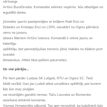
vārtsargs
Artūrs Buračevskis. Komandas sekmes vispirms būs atkarīgas no
ieguldītā darba.
Jūrmalas sports
pastiprinājies ar brāļiem Raiti Enci no
Dobeles un Kristapu Enci no LSPA, savukārt no Ogres pārnācis
viens no junioru
izlases līderiem Artūrs Ivanovs. Komandā ir virkne jaunu un
talantīgu
spēlētāju, bet pieredzējušais treneris Jānis Valeiko no tādiem prot
izveidot
lietaskokus. Atliek tikai pašiem pacensties.
Un visi pārējie…
Pie tiem pieder Ludzas SK
Latgols
, RTU un Ogres SC. Tieši
šādā secībā. Gan jau Ludzā atkal uzradīsies spēlētāji, par kuriem
līdz šim maz zinājām
vai nezinājām gandrīz nemaz. Taču Lisovska un Borisenko
aiziešana ietekmē komandu.
Vismaz čempionāta sākumā. Tas gan nenozīmē, ka ludzānieši būs