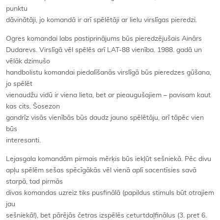
punktu
dāvinātāji, jo komandā ir arī spēlētāji ar lielu virslīgas pieredzi.
Ogres komandai labs pastiprinājums būs pieredzējušais Ainārs
Dudarevs. Virslīgā vēl spēlēs arī LAT-88 vienība. 1988. gadā un
vēlāk dzimušo
handbolistu komandai piedalīšanās virslīgā būs pieredzes gūšana,
jo spēlēt
vienaudžu vidū ir viena lieta, bet ar pieaugušajiem – pavisam kaut
kas cits. Šosezon
gandrīz visās vienībās būs daudz jauno spēlētāju, arī tāpēc vien
būs
interesanti.
Lejasgala komandām pirmais mērķis būs iekļūt sešniekā. Pēc divu
apļu spēlēm sešas spēcīgākās vēl vienā aplī sacentīsies savā
starpā, tad pirmās
divas komandas uzreiz tiks pusfinālā (papildus stimuls būt otrajiem
jau
sešniekā!), bet pārējās četras izspēlēs ceturtdaļfinālus (3. pret 6.