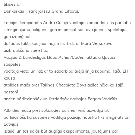
tiksies ar
Denkerkas (Francija)
HB Grand Littoral
.
Latvijas čempionāts Andra Gulbja vadītajai komandai kļūs par labu
izmēģinājumu poligonu, gan iespēlējot sastāvā jaunus spēlētājus,
gan izmēģinot
dažādus taktiskos jauninājumus. Līdz ar Māra Veršakova
aizbraukšanu spēlēt uz
Vācijas 2. bundeslīgas klubu
Achim/Baden
, aktuāla kļuvusi
saspēles
vadītāja vieta un līdz ar to sadarbība ārējā līnijā kopumā. Taču EHF
kausa
atbildes mačs pret Tallinas
Chocolate Boys
apliecināja, ka šajā
postenī
arvien pārliecinošāk un lietderīgāk darbojas Edgars Vadzītis.
Atbildes maču pret
šokolādes puišiem
viņš aizvadīja tik
pārliecinoši, ka saspēles vadītāja pozīcijā noteikti tiks mēģināts arī
Latvijas
izlasē, un tas solās būt auglīgs eksperiments. Jautājums par