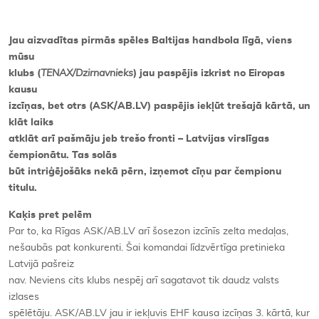
Jau aizvadītas pirmās spēles Baltijas handbola līgā, viens
mūsu
klubs (
TENAX/Dzirnavnieks
) jau paspējis izkrist no Eiropas
kausu
izcīņas, bet otrs (ASK/AB.LV) paspējis iekļūt trešajā kārtā, un
klāt laiks
atklāt arī pašmāju jeb trešo fronti – Latvijas virslīgas
čempionātu. Tas solās
būt intriģējošāks nekā pērn, izņemot cīņu par čempionu
titulu.
Kaķis pret pelēm
Par to, ka Rīgas ASK/AB.LV arī šosezon izcīnīs zelta medaļas,
nešaubās pat konkurenti. Šai komandai līdzvērtīga pretinieka
Latvijā pašreiz
nav. Neviens cits klubs nespēj arī sagatavot tik daudz valsts
izlases
spēlētāju. ASK/AB.LV jau ir iekļuvis EHF kausa izcīņas 3. kārtā, kur