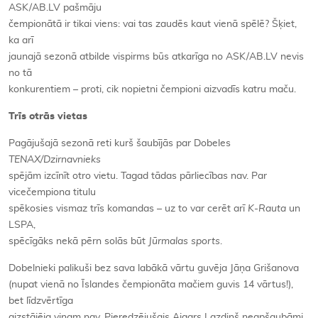
ASK/AB.LV pašmāju
čempionātā ir tikai viens: vai tas zaudēs kaut vienā spēlē? Šķiet,
ka arī
jaunajā sezonā atbilde vispirms būs atkarīga no ASK/AB.LV nevis
no tā
konkurentiem – proti, cik nopietni čempioni aizvadīs katru maču.
Trīs otrās vietas
Pagājušajā sezonā reti kurš šaubījās par Dobeles
TENAX/Dzirnavnieks
spējām izcīnīt otro vietu. Tagad tādas pārliecības nav. Par
vicečempiona titulu
spēkosies vismaz trīs komandas – uz to var cerēt arī
K-Rauta
un
LSPA,
spēcīgāks nekā pērn solās būt
Jūrmalas sports
.
Dobelnieki palikuši bez sava labākā vārtu guvēja Jāņa Grišanova
(nupat vienā no Īslandes čempionāta mačiem guvis 14 vārtus!),
bet līdzvērtīga
aizstājēja viņam nav. Pieredzējušais Aigars Lazdiņš neapšaubāmi