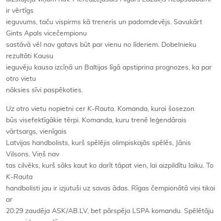
ir vērtīgs
ieguvums, taču vispirms kā treneris un padomdevējs. Savukārt
Gints Apals vicečempionu
sastāvā vēl nav gatavs būt par vienu no līderiem. Dobelnieku
rezultāti Kausu
ieguvēju kausa izcīņā un Baltijas līgā apstiprina prognozes, ka par
otro vietu
nāksies sīvi paspēkoties.
Uz otro vietu nopietni cer
K-Rauta
. Komanda, kurai šosezon
būs visefektīgākie tērpi. Komanda, kuru trenē leģendārais
vārtsargs, vienīgais
Latvijas handbolists, kurš spēlējis olimpiskajās spēlēs, Jānis
Vilsons. Viņš nav
tas cilvēks, kurš sāks kaut ko darīt tāpat vien, lai aizpildītu laiku. To
K-Rauta
handbolisti jau ir izjutuši uz savas ādas. Rīgas čempionātā viņi tikai
ar
20:29 zaudēja ASK/AB.LV, bet pārspēja LSPA komandu. Spēlētāju