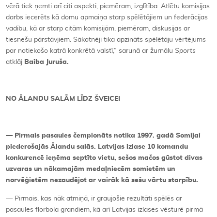
vērā tiek ņemti arī citi aspekti, piemēram, izglītība. Atlētu komisijas
darbs iecerēts kā domu apmaiņa starp spēlētājiem un federācijas
vadību, kā ar starp citām komisijām, piemēram, diskusijas ar
tiesnešu pārstāvjiem. Sākotnēji tika apzināts spēlētāju vērtējums
par notiekošo katrā konkrētā valstī,” sarunā ar žurnālu
Sports
atklāj
Baiba Juruša.
NO ĀLANDU SALĀM LĪDZ ŠVEICEI
— Pirmais pasaules čempionāts notika 1997. gadā Somijai
piederošajās Ālandu salās. Latvijas izlase 10 komandu
konkurencē ieņēma septīto vietu, sešos mačos gūstot divas
uzvaras un nākamajām medaļniecēm somietēm un
norvēģietēm nezaudējot ar vairāk kā sešu vārtu starpību.
— Pirmais, kas nāk atmiņā, ir graujošie rezultāti spēlēs ar
pasaules florbola grandiem, kā arī Latvijas izlases vēsturē pirmā