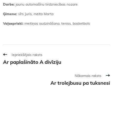
Darbs:
jaunu automašīnu tirdzniecības nozare
Ģimene:
vīrs Juris, meita Marta
Vaļasprieki:
meitiņas audzināšana, teniss, basketbols
Iepriekšējais raksts
Ar paplašināto A divīziju
Nākamais raksts
Ar trolejbusu pa tuksnesi