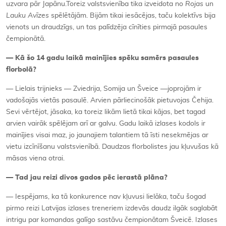
uzvara pār Japānu.Toreiz valstsvienība tika izveidota no
Rojas
un
Lauku Avīzes
spēlētājām. Bijām tikai iesācējas, taču kolektīvs bija
vienots un draudzīgs, un tas palīdzēja cīnīties pirmajā pasaules
čempionātā.
— Kā šo 14 gadu laikā mainījies spēku samērs pasaules
florbolā?
— Lielais trijnieks — Zviedrija, Somija un Šveice —joprojām ir
vadošajās vietās pasaulē. Arvien pārliecinošāk pietuvojas Čehija.
Sevi vērtējot, jāsaka, ka toreiz likām lietā tikai kājas, bet tagad
arvien vairāk spēlējam arī ar galvu. Gadu laikā izlases kodols ir
mainījies visai maz, jo jaunajiem talantiem tā īsti nesekmējas ar
vietu izcīnīšanu valstsvienībā. Daudzas florbolistes jau kļuvušas kā
māsas viena otrai.
— Tad jau reizi divos gados pēc ierastā plāna?
— Iespējams, ka tā konkurence nav kļuvusi lielāka, taču šogad
pirmo reizi Latvijas izlases treneriem izdevās daudz ilgāk saglabāt
intrigu par komandas galīgo sastāvu čempionātam Šveicē. Izlases