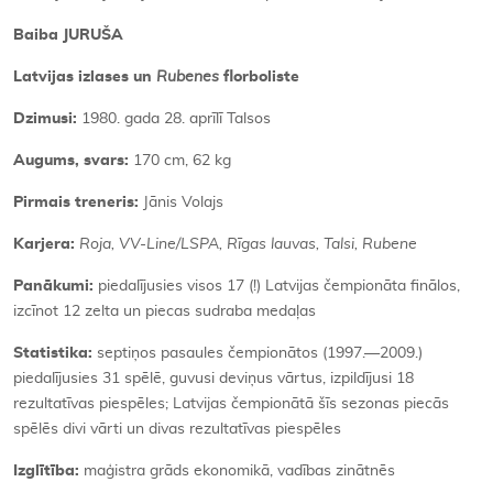
Baiba JURUŠA
Latvijas izlases un
Rubenes
florboliste
Dzimusi:
1980. gada 28. aprīlī Talsos
Augums, svars:
170 cm, 62 kg
Pirmais treneris:
Jānis Volajs
Karjera:
Roja, VV-Line/LSPA, Rīgas lauvas, Talsi, Rubene
Panākumi:
piedalījusies visos 17 (!) Latvijas čempionāta finālos,
izcīnot 12 zelta un piecas sudraba medaļas
Statistika:
septiņos pasaules čempionātos (1997.—2009.)
piedalījusies 31 spēlē, guvusi deviņus vārtus, izpildījusi 18
rezultatīvas piespēles; Latvijas čempionātā šīs sezonas piecās
spēlēs divi vārti un divas rezultatīvas piespēles
Izglītība:
maģistra grāds ekonomikā, vadības zinātnēs