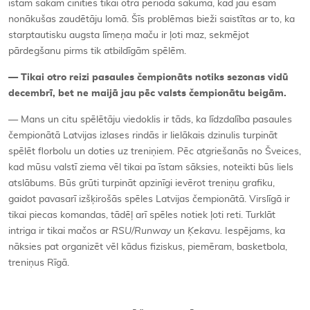
īstam sākam cīnīties tikai otrā perioda sākumā, kad jau esam
nonākušas zaudētāju lomā. Šīs problēmas bieži saistītas ar to, ka
starptautisku augsta līmeņa maču ir ļoti maz, sekmējot
pārdegšanu pirms tik atbildīgām spēlēm.
— Tikai otro reizi pasaules čempionāts notiks sezonas vidū
decembrī, bet ne maijā jau pēc valsts čempionātu beigām.
— Mans un citu spēlētāju viedoklis ir tāds, ka līdzdalība pasaules
čempionātā Latvijas izlases rindās ir lielākais dzinulis turpināt
spēlēt florbolu un doties uz treniņiem. Pēc atgriešanās no Šveices,
kad mūsu valstī ziema vēl tikai pa īstam sāksies, noteikti būs liels
atslābums. Būs grūti turpināt apzinīgi ievērot treniņu grafiku,
gaidot pavasarī izšķirošās spēles Latvijas čempionātā. Virslīgā ir
tikai piecas komandas, tādēļ arī spēles notiek ļoti reti. Turklāt
intriga ir tikai mačos ar
RSU/Runway
un
Ķekavu.
Iespējams, ka
nāksies pat organizēt vēl kādus fiziskus, piemēram, basketbola,
treniņus Rīgā.