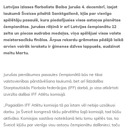
Latvijas izlases florboliste Baiba Juruša 4. decembrī, izejot
laukumā Šveices pilsētā Sanktgallenē, kļūs par vienīgo
spēlētāju pasaulē, kura piedalījusies visos astoņos planētas
čempionātos. Jurušas rēķinā ir arī Latvijas čempionātu 12
zelta un piecas sudraba medaļas, viņa spēlējusi visos valsts
meistarsacīkšu finālos. Ārpus rekordu grāmatas pēdējā laikā
arvien vairāk ierakstu ir ģimenes dzīves lappusēs, audzinot
meitu Martu.
Jurušas pienākumos pasaules čempionātā būs ne tikai
valstsvienības pārstāvēšana laukumā, bet arī līdzdalība
Starptautiskās Florbola federācijas (IFF) darbā, jo viņa atkārtoti
izvirzīta dalībai IFF Atlētu komisijā.
„Pagaidām IFF Atlētu komisija tā pa īstam vēl nebija uzsākusi
darbu. Ja Šveicē kongresā tikšu pārvēlēta šajā komisijā, tad būšu
aktīvāka. Komisijas sastāva noteikšanā lielu lomu spēlēs tas, ka
Šveicē kļūšu par vienīgo visu astoņu čempionātu dalībnieci, taču