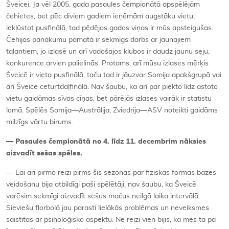
Šveicei. Ja vēl 2005. gada pasaules čempionātā apspēlējām
čehietes, bet pēc diviem gadiem ieņēmām augstāku vietu,
iekļūstot pusfinālā, tad pēdējos gados viņas ir mūs apsteigušas.
Čehijas panākumu pamatā ir sekmīgs darbs ar jaunajiem
talantiem, jo izlasē un arī vadošajos klubos ir daudz jaunu seju,
konkurence arvien palielinās. Protams, arī mūsu izlases mērķis
Šveicē ir vieta pusfinālā, taču tad ir jāuzvar Somija apakšgrupā vai
arī Šveice ceturtdaļfinālā. Nav šaubu, ka arī par piekto līdz astoto
vietu gaidāmas sīvas cīņas, bet pārējās izlases vairāk ir statistu
lomā. Spēlēs Somija—Austrālija, Zviedrija—ASV noteikti gaidāms
milzīgs vārtu birums.
— Pasaules čempionātā no 4. līdz 11. decembrim nāksies
aizvadīt sešas spēles.
— Lai arī pirmo reizi pirms šīs sezonas par fiziskās formas bāzes
veidošanu bija atbildīgi paši spēlētāji, nav šaubu, ka Šveicē
varēsim sekmīgi aizvadīt sešus mačus neilgā laika intervālā.
Sieviešu florbolā jau parasti lielākās problēmas un neveiksmes
saistītas ar psiholoģisko aspektu. Ne reizi vien bijis, ka mēs tā pa