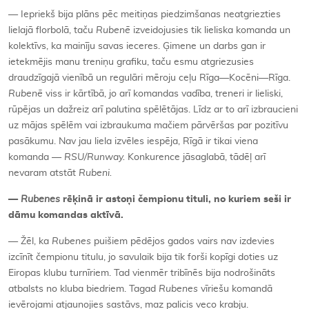
— Iepriekš bija plāns pēc meitiņas piedzimšanas neatgriezties
lielajā florbolā, taču
Rubenē
izveidojusies tik lieliska komanda un
kolektīvs, ka mainīju savas ieceres. Ģimene un darbs gan ir
ietekmējis manu treniņu grafiku, taču esmu atgriezusies
draudzīgajā vienībā un regulāri mēroju ceļu Rīga—Kocēni—Rīga.
Rubenē
viss ir kārtībā, jo arī komandas vadība, treneri ir lieliski,
rūpējas un dažreiz arī palutina spēlētājas. Līdz ar to arī izbraucieni
uz mājas spēlēm vai izbraukuma mačiem pārvēršas par pozitīvu
pasākumu. Nav jau liela izvēles iespēja, Rīgā ir tikai viena
komanda —
RSU/Runway.
Konkurence jāsaglabā, tādēļ arī
nevaram atstāt
Rubeni.
—
Rubenes
rēķinā ir astoņi čempionu tituli, no kuriem seši ir
dāmu komandas aktīvā.
— Žēl, ka
Rubenes
puišiem pēdējos gados vairs nav izdevies
izcīnīt čempionu titulu, jo savulaik bija tik forši kopīgi doties uz
Eiropas klubu turnīriem. Tad vienmēr tribīnēs bija nodrošināts
atbalsts no kluba biedriem. Tagad
Rubenes
vīriešu komandā
ievērojami atjaunojies sastāvs, maz palicis veco krabju.