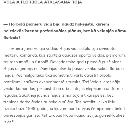
VOLAJA FLORBOLA ATKLĀŠANA ROJĀ
— Florbola pionieru vidū bija daudz hokejistu, kuriem
neizdevās īstenot profesionālos plānus, bet kā veidojās dāmu
florbols?
— Trenera Jāņa Volaja vadībā Rojas vidusskolā bija izveidota
meiteņu komanda, kas startēja daudzos sporta veidos, piemēram,
tautasbumbā un futbolā. Deviņdesmito gadu pirmajā pusē viens
Rojas uzņēmējs no Zviedrijas atveda pašas vienkāršākās florbola
nūjas. Pēc neilga laika tika sametināti vārti, atrasti florbola
noteikumi, sarīkots eksperimentāls turnīrs. Tad Volajs ierosināja
veidot komandas, piesaistot arī atbalstītājus ekipējuma un formu
iegādei. Sākotnēji jaunās nūjas izmantojām tikai spēlēs, bet
treniņos darbojāmies ar hokeja nūjām. Tas noteikti ielika lielu
fizisko bāzi. 1996. gadā jau kļuvām par Latvijas čempionēm, tiekot
pie iespējas gan startēt Eiropas klubu kausu izcīņā, gan iekļauties
izlasē.