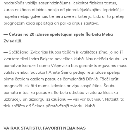
nodarbībās valdīja sasprindzinājums, ieskaitot fiziskos testus,
kuros nekādas atlaides nebija arī pieredzējušākajām. Iepriekšējie
nopelni nebija galvenais treneru izvēles kritērijs. Līdz ar to pretēji
prognozēm kāda spēlētāja arī palika ārpus sastāva.
— Četras no 20 izlases spēlētājām spēlē florbola Mekā
Zviedrijā.
— Spēlēšanai Zviedrijas klubos tiešām ir kvalitātes zīme, jo no šī
kvarteta tikai Indra Beķere nav elites klubā. Nav nekādu šaubu, ka
pamatvārtsardze Lauma Višņevska būs garantēts ieguvums mūsu
valstsvienībai. Savukārt Anete Šeina pēdējo reizi izlasē spēlēja
pirms četriem gadiem pasaules čempionātā Dānijā. Tādēļ grūti
prognozēt, cik ātri mums izdosies ar viņu saspēlēties. Šaubu
pamatā ir tas, ka pasaules florbola attīstība virzīta uz klasisku
uzbrucēju un aizsargu izskaušanu — visi var būt visur. Noteikti tā
tiek spēlēts arī Šeinas pārstāvētajā zviedru klubā.
VAIRĀK STATISTU, FAVORĪTI NEMAINĀS