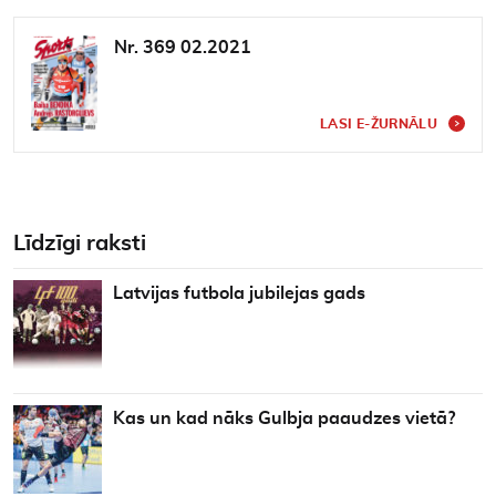
Nr. 369 02.2021
LASI E-ŽURNĀLU
Līdzīgi raksti
Latvijas futbola jubilejas gads
Kas un kad nāks Gulbja paaudzes vietā?