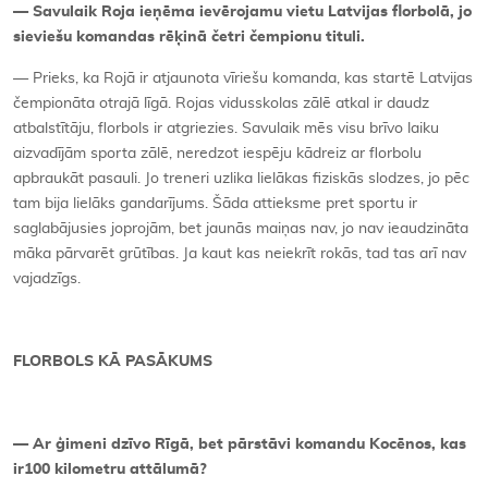
— Savulaik Roja ieņēma ievērojamu vietu Latvijas florbolā, jo
sieviešu komandas rēķinā četri čempionu tituli.
— Prieks, ka Rojā ir atjaunota vīriešu komanda, kas startē Latvijas
čempionāta otrajā līgā. Rojas vidusskolas zālē atkal ir daudz
atbalstītāju, florbols ir atgriezies. Savulaik mēs visu brīvo laiku
aizvadījām sporta zālē, neredzot iespēju kādreiz ar florbolu
apbraukāt pasauli. Jo treneri uzlika lielākas fiziskās slodzes, jo pēc
tam bija lielāks gandarījums. Šāda attieksme pret sportu ir
saglabājusies joprojām, bet jaunās maiņas nav, jo nav ieaudzināta
māka pārvarēt grūtības. Ja kaut kas neiekrīt rokās, tad tas arī nav
vajadzīgs.
FLORBOLS KĀ PASĀKUMS
— Ar ģimeni dzīvo Rīgā, bet pārstāvi komandu Kocēnos, kas
ir100 kilometru attālumā?