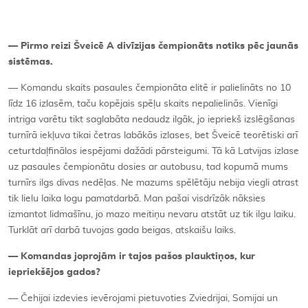
— Pirmo reizi Šveicē A divīzijas čempionāts notiks pēc jaunās
sistēmas.
— Komandu skaits pasaules čempionāta elitē ir palielināts no 10
līdz 16 izlasēm, taču kopējais spēļu skaits nepalielinās. Vienīgi
intriga varētu tikt saglabāta nedaudz ilgāk, jo iepriekš izslēgšanas
turnīrā iekļuva tikai četras labākās izlases, bet Šveicē teorētiski arī
ceturtdaļfinālos iespējami dažādi pārsteigumi. Tā kā Latvijas izlase
uz pasaules čempionātu dosies ar autobusu, tad kopumā mums
turnīrs ilgs divas nedēļas. Ne mazums spēlētāju nebija viegli atrast
tik lielu laika logu pamatdarbā. Man pašai visdrīzāk nāksies
izmantot lidmašīnu, jo mazo meitiņu nevaru atstāt uz tik ilgu laiku.
Turklāt arī darbā tuvojas gada beigas, atskaišu laiks.
— Komandas joprojām ir tajos pašos plauktiņos, kur
iepriekšējos gados?
— Čehijai izdevies ievērojami pietuvoties Zviedrijai, Somijai un