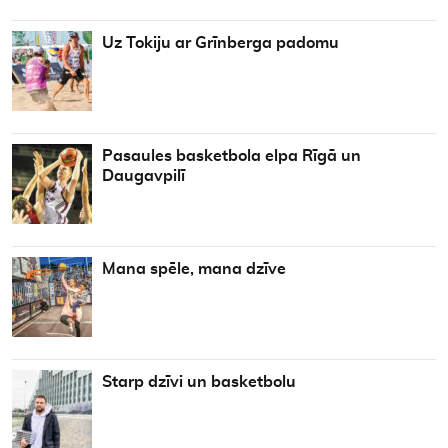
Uz Tokiju ar Grīnberga padomu
Pasaules basketbola elpa Rīgā un
Daugavpilī
Mana spēle, mana dzīve
Starp dzīvi un basketbolu