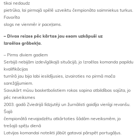
tikai nedaudz
pietrūka, lai pirmajā spēlē uzveiktu čempionāta saimniekus turkus.
Favorīta
slogs ne vienmēr ir paceļams.
– Divas reizes pēc kārtas jau esam uzkāpuši uz
Izraēlas grābekļa
.
– Pirms diviem gadiem
Serbijā nebijām izdevīgākajā situācijā, jo Izraēlas komanda papildu
kvalifikācijas
turnīrā jau bija labi iesildījusies, izvairoties no pirmā mača
sarežģījumiem.
Savukārt mūsu basketbolistiem rokas sapina atbildības sajūta, jo
pēc neveiksmes
2003. gadā Zviedrijā līdzjutēji un žurnālisti gaidīja vienīgi revanšu.
Šajā
čempionātā nevajadzētu atkārtoties šādām neveiksmēm, jo
trešajā spēļu dienā
Latvijas komandai noteikti jābūt gatavai pārspēt portugāļus.