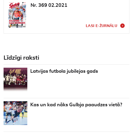
Nr. 369 02.2021
LASI E-ŽURNĀLU
Līdzīgi raksti
Latvijas futbola jubilejas gads
Kas un kad nāks Gulbja paaudzes vietā?