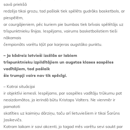
savā priekšā
redzēja tikai grozu, tad pašlaik tiek spēlēts gudrāks basketbols, ar
piespēlēm,
ar caurgājieniem, pēc kuriem pie bumbas tiek brīvais spēlētājs uz
trīspunktnieku līnijas. Iespējams, vairums basketbolistiem tieši
nākamais
čempionāts varētu kļūt par karjeras augstāko punktu.
– Ja kādreiz latvieši izcēlās ar labiem
trīspunktnieku izpildītājiem un augstas klases saspēles
vadītājiem, tad pašlaik
šie trumpji vairs nav tik spēcīgi.
– Katrai situācijai
ir objektīvi iemesli. Iespējams, par saspēles vadītāju trūkumu pat
neaizdomātos, ja ierindā būtu Kristaps Valters. Ne vienmēr ir
pamatoti
skatīties uz kaimiņu dārziņu, taču arī lietuviešiem ir tikai Šarūns
Jasikevičs.
Katram laikam ir savi akcenti, jo tagad mēs varētu sevi saukt par