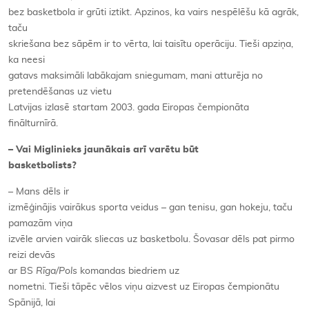
bez basketbola ir grūti iztikt. Apzinos, ka vairs nespēlēšu kā agrāk,
taču
skriešana bez sāpēm ir to vērta, lai taisītu operāciju. Tieši apziņa,
ka neesi
gatavs maksimāli labākajam sniegumam, mani atturēja no
pretendēšanas uz vietu
Latvijas izlasē startam 2003. gada Eiropas čempionāta
finālturnīrā.
– Vai Miglinieks jaunākais arī varētu būt
basketbolists?
– Mans dēls ir
izmēģinājis vairākus sporta veidus – gan tenisu, gan hokeju, taču
pamazām viņa
izvēle arvien vairāk sliecas uz basketbolu. Šovasar dēls pat pirmo
reizi devās
ar BS
Rīga/Pols
komandas biedriem uz
nometni. Tieši tāpēc vēlos viņu aizvest uz Eiropas čempionātu
Spānijā, lai