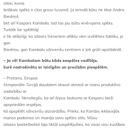
izlasi, kuras
lielākais spēks ir cīņa grozu tuvumā. Ja ierindā būtu ne tikai Andris
Biedriņš,
bet arī Kaspars Kambala, tad tas jau būtu ievērojams spēks.
Turklāt šie spēlētāji
ir tik atšķirīgi, ka izlases treneriem atliktu vien izvēlēties taktiku, jo
gan
Biedriņu, gan Kambalu sāncenšu centriem ir ļoti grūti apstādināt.
– Ja vēl Kambalam būtu kāds saspēles vadītājs,
kurš nodrošinātu ar laicīgām un precīzām piespēlēm.
– Protams, Eiropas
čempionāts Turcijā daudziem ataust atmiņā ar manu produktīvo
sadarbību ar
Kambalu. Nenoliegšu, ka arī ārpus laukuma ar Kasparu bieži
apspriedām iespējas,
kā apspēlēt sāncenšu aizsardzību. Prieks, ka
Kambis
ieklausījās
manos padomos un mainīja savu spēles stilu. Mūsu
izlases basketbolisti bija tiktāl saspēlējušies, ka visas viņu kustības