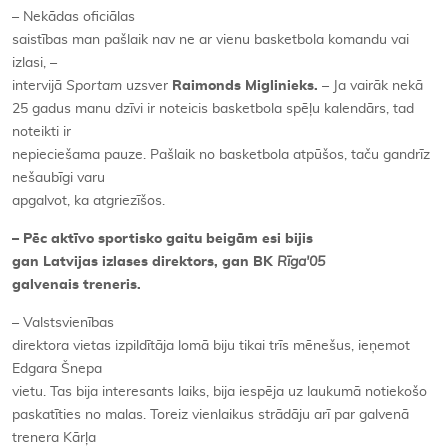
– Nekādas oficiālas
saistības man pašlaik nav ne ar vienu basketbola komandu vai
izlasi, –
intervijā
Sportam
uzsver
Raimonds Miglinieks.
– Ja vairāk nekā
25 gadus manu dzīvi ir noteicis basketbola spēļu kalendārs, tad
noteikti ir
nepieciešama pauze. Pašlaik no basketbola atpūšos, taču gandrīz
nešaubīgi varu
apgalvot, ka atgriezīšos.
– Pēc aktīvo sportisko gaitu beigām esi bijis
gan Latvijas izlases direktors, gan BK
Rīga'05
galvenais treneris.
– Valstsvienības
direktora vietas izpildītāja lomā biju tikai trīs mēnešus, ieņemot
Edgara Šnepa
vietu. Tas bija interesants laiks, bija iespēja uz laukumā notiekošo
paskatīties no malas. Toreiz vienlaikus strādāju arī par galvenā
trenera Kārļa