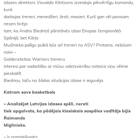
izlases direktors Visvaldis Klintsons izveidojis pilnvērtīgu komandu,
kurā
darbojas treneri, menedžeri, ārsti, masieri. Kurš gan vēl pavisam
nesen ticēja
tam, ka Andris Biedriņš pārstāvēs izlasi Eiropas čempionātā
Spānijā, bet Kārļa
Muižnieka palīgu pulkā būs arī treneri no ASV? Protams, nebūsim
naivi –
Goldensteitas
Warriors
treneru
interesi par sadarbību ar mūsu valstsvienību noteica viņu vēlme
pieskaitīt
Biedriņu, taču no šādas situācijas izlase ir ieguvēja.
Katram savs basketbols
– Analizējot Latvijas izlases spēli, nereti
tiek apgalvots, ka pēdējais klasiskais saspēles vadītājs bijis
Raimonds
Miglinieks.
– Ir nomainījusies