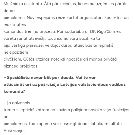
Muižnieka asistentu. Ātri pārliecinājos, ka esmu uzņēmies pārāk
daudz
pienākumu. Nav iespējams reizē kārtot organizatoriskās lietas un
iedziļināties
komandas treniņu procesā. Par sadarbību ar BK
Rīga'05
mēs
varētu runāt atsevišķi, taču īsumā varu sacīt, ka tā
bija vērtīga pieredze, veidojot darba attiecības ar iepriekš
neiepazītiem
cilvēkiem. Gūtās atziņas noteikti noderēs arī manos privātā
biznesa projektos.
– Speciālistu nevar būt par daudz. Vai to var
attiecināt arī uz pašreizējo Latvijas valstsvienības vadības
komandu?
– Ja galvenais
treneris iepriekš katram no saviem palīgiem nosaka viņa funkcijas
un
pienākumus, tad kopumā var sasniegt daudz labāku rezultātu.
Pašreizējais