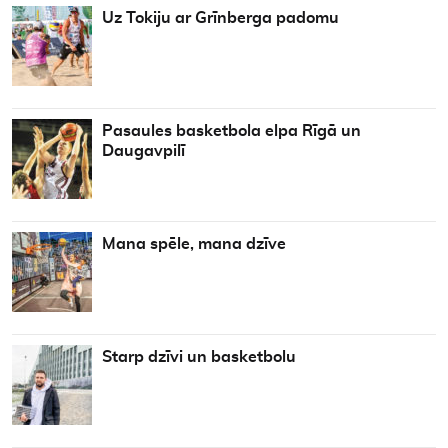
Uz Tokiju ar Grīnberga padomu
Pasaules basketbola elpa Rīgā un
Daugavpilī
Mana spēle, mana dzīve
Starp dzīvi un basketbolu