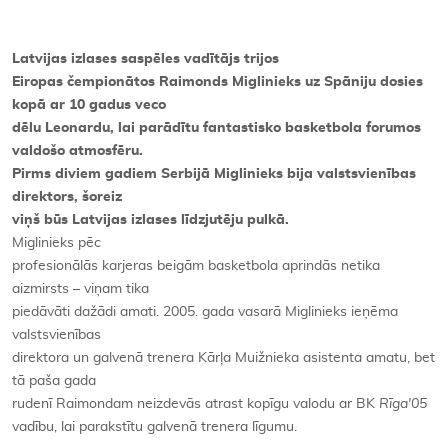
Latvijas izlases saspēles vadītājs trijos
Eiropas čempionātos Raimonds Miglinieks uz Spāniju dosies
kopā ar 10 gadus veco
dēlu Leonardu, lai parādītu fantastisko basketbola forumos
valdošo atmosfēru.
Pirms diviem gadiem Serbijā Miglinieks bija valstsvienības
direktors, šoreiz
viņš būs Latvijas izlases līdzjutēju pulkā.
Miglinieks pēc
profesionālās karjeras beigām basketbola aprindās netika
aizmirsts – viņam tika
piedāvāti dažādi amati. 2005. gada vasarā Miglinieks ieņēma
valstsvienības
direktora un galvenā trenera Kārļa Muižnieka asistenta amatu, bet
tā paša gada
rudenī Raimondam neizdevās atrast kopīgu valodu ar BK
Rīga'05
vadību, lai parakstītu galvenā trenera līgumu.