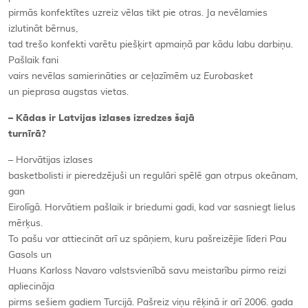
pirmās konfektītes uzreiz vēlas tikt pie otras. Ja nevēlamies
izlutināt bērnus,
tad trešo konfekti varētu piešķirt apmaiņā par kādu labu darbiņu.
Pašlaik fani
vairs nevēlas samierināties ar ceļazīmēm uz
Eurobasket
un pieprasa augstas vietas.
– Kādas ir Latvijas izlases izredzes šajā
turnīrā?
– Horvātijas izlases
basketbolisti ir pieredzējuši un regulāri spēlē gan otrpus okeānam,
gan
Eirolīgā. Horvātiem pašlaik ir briedumi gadi, kad var sasniegt lielus
mērķus.
To pašu var attiecināt arī uz spāņiem, kuru pašreizējie līderi Pau
Gasols un
Huans Karloss Navaro valstsvienībā savu meistarību pirmo reizi
apliecināja
pirms sešiem gadiem Turcijā. Pašreiz viņu rēķinā ir arī 2006. gada