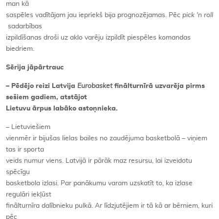
man kā
saspēles vadītājam jau iepriekš bija prognozējamas. Pēc
pick 'n roll
sadarbības
izpildīšanas droši uz aklo varēju izpildīt piespēles komandas
biedriem.
Sērija jāpārtrauc
– Pēdējo reizi Latvija
Eurobasket
finālturnīrā uzvarēja pirms
sešiem gadiem, atstājot
Lietuvu ārpus labāko astoņnieka.
– Lietuviešiem
vienmēr ir bijušas lielas bailes no zaudējuma basketbolā – viņiem
tas ir sporta
veids numur viens. Latvijā ir pārāk maz resursu, lai izveidotu
spēcīgu
basketbola izlasi. Par panākumu varam uzskatīt to, ka izlase
regulāri iekļūst
finālturnīra dalībnieku pulkā. Ar līdzjutējiem ir tā kā ar bērniem, kuri
pēc