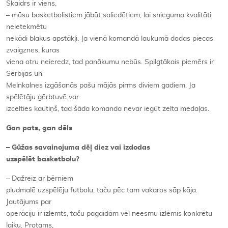
Skaidrs ir viens,
– mūsu basketbolistiem jābūt saliedētiem, lai snieguma kvalitāti
neietekmētu
nekādi blakus apstākļi. Ja vienā komandā laukumā dodas piecas
zvaigznes, kuras
viena otru neieredz, tad panākumu nebūs. Spilgtākais piemērs ir
Serbijas un
Melnkalnes izgāšanās pašu mājās pirms diviem gadiem. Ja
spēlētāju ģērbtuvē var
izcelties kautiņš, tad šāda komanda nevar iegūt zelta medaļas.
Gan pats, gan dēls
– Gūžas savainojuma dēļ diez vai izdodas
uzspēlēt basketbolu?
– Dažreiz ar bērniem
pludmalē uzspēlēju futbolu, taču pēc tam vakaros sāp kāja.
Jautājums par
operāciju ir izlemts, taču pagaidām vēl neesmu izlēmis konkrētu
laiku. Protams,