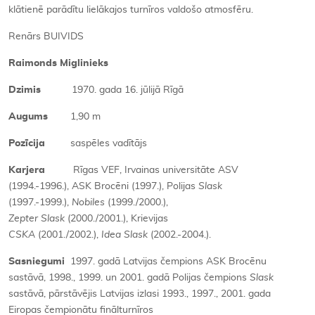
klātienē parādītu lielākajos turnīros valdošo atmosfēru.
Renārs BUIVIDS
Raimonds Miglinieks
Dzimis
1970. gada 16. jūlijā Rīgā
Augums
1,90 m
Pozīcija
saspēles vadītājs
Karjera
Rīgas VEF, Irvainas universitāte ASV
(1994.-1996.), ASK Brocēni (1997.), Polijas
Slask
(1997.-1999.),
Nobiles
(1999./2000.),
Zepter Slask
(2000./2001.), Krievijas
CSKA
(2001./2002.),
Idea Slask
(2002.-2004.).
Sasniegumi
1997. gadā Latvijas čempions ASK Brocēnu
sastāvā, 1998., 1999. un 2001. gadā Polijas čempions
Slask
sastāvā, pārstāvējis Latvijas izlasi 1993., 1997., 2001. gada
Eiropas čempionātu finālturnīros