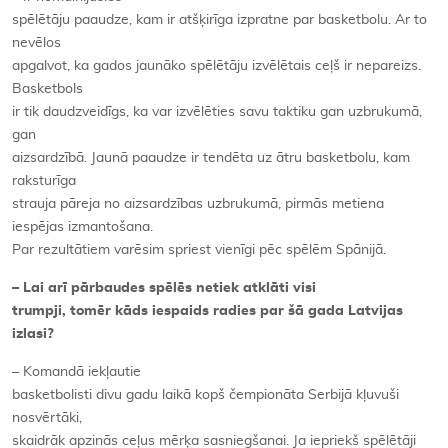
spēlētāju paaudze, kam ir atšķirīga izpratne par basketbolu. Ar to
nevēlos
apgalvot, ka gados jaunāko spēlētāju izvēlētais ceļš ir nepareizs.
Basketbols
ir tik daudzveidīgs, ka var izvēlēties savu taktiku gan uzbrukumā,
gan
aizsardzībā. Jaunā paaudze ir tendēta uz ātru basketbolu, kam
raksturīga
strauja pāreja no aizsardzības uzbrukumā, pirmās metiena
iespējas izmantošana.
Par rezultātiem varēsim spriest vienīgi pēc spēlēm Spānijā.
– Lai arī pārbaudes spēlēs netiek atklāti visi
trumpji, tomēr kāds iespaids radies par šā gada Latvijas
izlasi?
– Komandā iekļautie
basketbolisti divu gadu laikā kopš čempionāta Serbijā kļuvuši
nosvērtāki,
skaidrāk apzinās ceļus mērķa sasniegšanai. Ja iepriekš spēlētāji