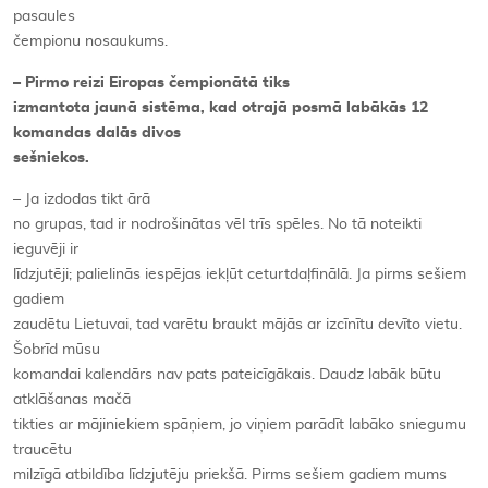
pasaules
čempionu nosaukums.
– Pirmo reizi Eiropas čempionātā tiks
izmantota jaunā sistēma, kad otrajā posmā labākās 12
komandas dalās divos
sešniekos.
– Ja izdodas tikt ārā
no grupas, tad ir nodrošinātas vēl trīs spēles. No tā noteikti
ieguvēji ir
līdzjutēji; palielinās iespējas iekļūt ceturtdaļfinālā. Ja pirms sešiem
gadiem
zaudētu Lietuvai, tad varētu braukt mājās ar izcīnītu devīto vietu.
Šobrīd mūsu
komandai kalendārs nav pats pateicīgākais. Daudz labāk būtu
atklāšanas mačā
tikties ar mājiniekiem spāņiem, jo viņiem parādīt labāko sniegumu
traucētu
milzīgā atbildība līdzjutēju priekšā. Pirms sešiem gadiem mums