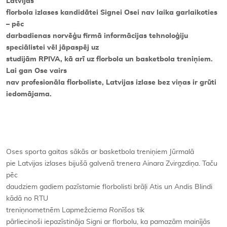
Latvijas
florbola izlases kandidātei Signei Osei nav laika garlaikoties
– pēc
darbadienas norvēģu firmā informācijas tehnoloģiju
speciālistei vēl jāpaspēj uz
studijām RPIVA, kā arī uz florbola un basketbola treniņiem.
Lai gan Ose vairs
nav profesionāla florboliste, Latvijas izlase bez viņas ir grūti
iedomājama.
Oses sporta gaitas sākās ar basketbola treniņiem Jūrmalā
pie Latvijas izlases bijušā galvenā trenera Ainara Zvirgzdiņa. Taču
pēc
daudziem gadiem pazīstamie florbolisti brāļi Atis un Andis Blindi
kādā no RTU
treniņnometnēm Lapmežciema
Ronīšos
tik
pārliecinoši iepazīstināja Signi ar florbolu, ka pamazām mainījās