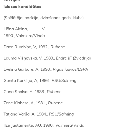
Latvijas
izlases kandidātes
(Spēlētāja, pozīcija, dzimšanas gads, klubs)
Liāna Aldiņa, V,
1990.,
Valmiera/Vinda
Dace Rumbiņa, V, 1982.,
Rubene
Lauma Višņevska, V, 1989.,
Endre IF
(Zviedrija)
Evelīna Garbare, A, 1990.,
Rīgas lauvas/LSPA
Gunita Kārkliņa, A, 1986.,
RSU/Salming
Guna Spalva, A, 1988.,
Rubene
Zane Klabere, A, 1981.,
Rubene
Tatjana Varša, A, 1984.,
RSU/Salming
Ilze Justamente, AU, 1990.,
Valmiera/Vinda