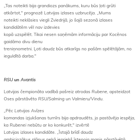
„Tas noteikti bija grandiozs panākums, kuru būs ļoti grūti
atkārtot," prognozē Latvijas izlases uzbrucēja. „Mums
noteikti neklāsies viegli Zviedrijā, jo šajā sezonā izlases
kandidātēm vēl nav izdevies
kopā uzspēlēt. Tikai nesen saņēmām informāciju par Kocēnos
gaidāmo divu dienu
treniņnometni. Ļoti daudz būs atkarīgs no pašām spēlētājām, no
ieguldītā darba."
RSU
un
Avantis
Latvijas čempionāta vadībā pašreiz atrodas
Rubene,
apsteidzot
Oses pārstāvēto
RSU/Salming
un
Valmieru/Vindu.
„Pēc
Latvijas Avīzes
komandas izjukšanas turnīrs bija apdraudēts, jo pastāvēja iespēja,
ka
Rubenei
nebūtu ar ko konkurēt," izvērtē
Latvijas izlases kandidāte. „Īstajā brīdī daudz
ambiciozākus plānus nekā iepriekš īstenoja manis pārstāvētā