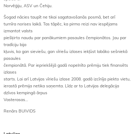
Norvēģiju, ASV un Čehiju.
Šogad nācies taupīt ne tikai sagatavošanās posmā, bet arī
turnīra norises laikā. Tas tāpēc, ka pirmo reizi nav iespējams
izmantot valsts
piešķirto naudu par panākumiem pasaules čempionātos. Jau par
tradīciju bija
kļuvis, ka gan sieviešu, gan vīriešu izlases iekļūst labāko sešniekā
pasaules
čempionātā. Par iepriekšējā gadā nopelnīto prēmiju tiek finansēts
izlases
starts. Lai arī Latvijas vīriešu izlase 2008. gadā izcīnīja piekto vietu,
ierastā prēmija netika saņemta. Līdz ar to Latvijas delegācija
dzīvos kempingā ārpus
Vasterasas…
Renārs BUIVIDS