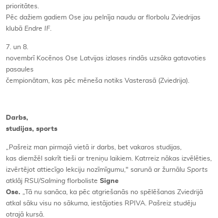
prioritātes.
Pēc dažiem gadiem Ose jau pelnīja naudu ar florbolu Zviedrijas
klubā
Endre IF.
7. un 8.
novembrī Kocēnos Ose Latvijas izlases rindās uzsāka gatavoties
pasaules
čempionātam, kas pēc mēneša notiks Vasterasā (Zviedrija).
Darbs,
studijas, sports
„Pašreiz man pirmajā vietā ir darbs, bet vakaros studijas,
kas diemžēl sakrīt tieši ar treniņu laikiem. Katrreiz nākas izvēlēties,
izvērtējot attiecīgo lekciju nozīmīgumu," sarunā ar žurnālu
Sports
atklāj
RSU/Salming
florboliste
Signe
Ose.
„Tā nu sanāca, ka pēc atgriešanās no spēlēšanas Zviedrijā
atkal sāku visu no sākuma, iestājoties RPIVA. Pašreiz studēju
otrajā kursā.