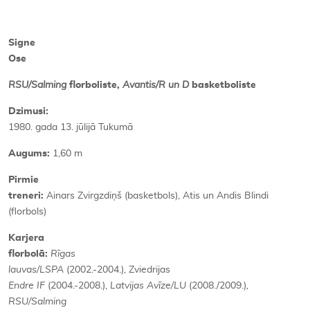
Signe
Ose
RSU/Salming
florboliste,
Avantis/R un D
basketboliste
Dzimusi:
1980. gada 13. jūlijā Tukumā
Augums:
1,60 m
Pirmie
treneri:
Ainars Zvirgzdiņš (basketbols), Atis un Andis Blindi
(florbols)
Karjera
florbolā:
Rīgas
lauvas/LSPA
(2002.-2004.)
,
Zviedrijas
Endre IF
(2004.-2008.),
Latvijas Avīze/LU
(2008./2009.)
,
RSU/Salming