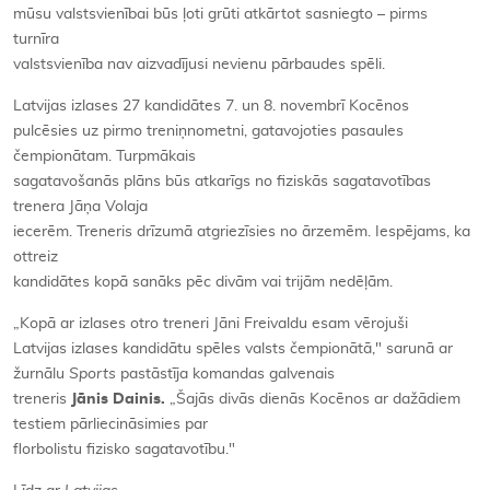
mūsu valstsvienībai būs ļoti grūti atkārtot sasniegto – pirms
turnīra
valstsvienība nav aizvadījusi nevienu pārbaudes spēli.
Latvijas izlases 27 kandidātes 7. un 8. novembrī Kocēnos
pulcēsies uz pirmo treniņnometni, gatavojoties pasaules
čempionātam. Turpmākais
sagatavošanās plāns būs atkarīgs no fiziskās sagatavotības
trenera Jāņa Volaja
iecerēm. Treneris drīzumā atgriezīsies no ārzemēm. Iespējams, ka
ottreiz
kandidātes kopā sanāks pēc divām vai trijām nedēļām.
„Kopā ar izlases otro treneri Jāni Freivaldu esam vērojuši
Latvijas izlases kandidātu spēles valsts čempionātā," sarunā ar
žurnālu
Sports
pastāstīja komandas galvenais
treneris
Jānis Dainis.
„Šajās divās dienās Kocēnos ar dažādiem
testiem pārliecināsimies par
florbolistu fizisko sagatavotību."