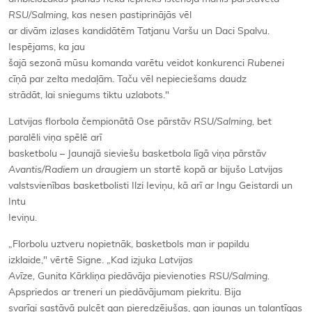
RSU/Salming,
kas nesen pastiprinājās vēl
ar divām izlases kandidātēm Tatjanu Varšu un Daci Spalvu.
Iespējams, ka jau
šajā sezonā mūsu komanda varētu veidot konkurenci
Rubenei
cīņā par zelta medaļām. Taču vēl nepieciešams daudz
strādāt, lai sniegums tiktu uzlabots."
Latvijas florbola čempionātā Ose pārstāv
RSU/Salming,
bet
paralēli viņa spēlē arī
basketbolu – Jaunajā sieviešu basketbola līgā viņa pārstāv
Avantis/Radiem un draugiem
un startē kopā ar bijušo Latvijas
valstsvienības basketbolisti Ilzi Ieviņu, kā arī ar Ingu Geistardi un
Intu
Ieviņu.
„Florbolu uztveru nopietnāk, basketbols man ir papildu
izklaide," vērtē Signe. „Kad izjuka
Latvijas
Avīze,
Gunita Kārkliņa piedāvāja pievienoties
RSU/Salming.
Apspriedos ar treneri un piedāvājumam piekritu. Bija
svarīgi sastāvā pulcēt gan pieredzējušas, gan jaunas un talantīgas