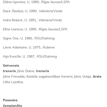
Diāna Isjomina, U, 1989.,
Rīgas lauvas/LSPA
Dace Āboliņa, U, 1990.,
Valmiera/Vinda
Indra Beķere, U, 1991.,
Valmiera/Vinda
Elīna Ivanova, U, 1990.,
Rīgas lauvas/LSPA
Signe Ose, U, 1980.,
RSU/Salming
Liene Adamane, U, 1975.,
Rubene
Aija Kuncīte, U, 1987.,
RSU/Salming
Galvenais
treneris
Jānis Dainis,
treneris
Jānis Freivalds, fiziskās sagatavotības treneris Jānis Volajs,
ārste
Lilita Lazdiņa.
Pasaules
čempionāts