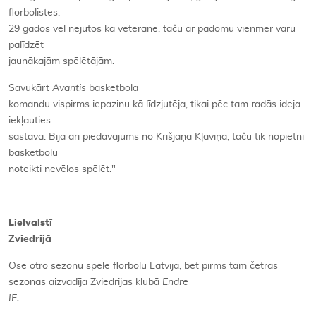
florbolistes.
29 gados vēl nejūtos kā veterāne, taču ar padomu vienmēr varu
palīdzēt
jaunākajām spēlētājām.
Savukārt
Avantis
basketbola
komandu vispirms iepazinu kā līdzjutēja, tikai pēc tam radās ideja
iekļauties
sastāvā. Bija arī piedāvājums no Krišjāņa Kļaviņa, taču tik nopietni
basketbolu
noteikti nevēlos spēlēt."
Lielvalstī
Zviedrijā
Ose otro sezonu spēlē florbolu Latvijā, bet pirms tam četras
sezonas aizvadīja Zviedrijas klubā
Endre
IF.