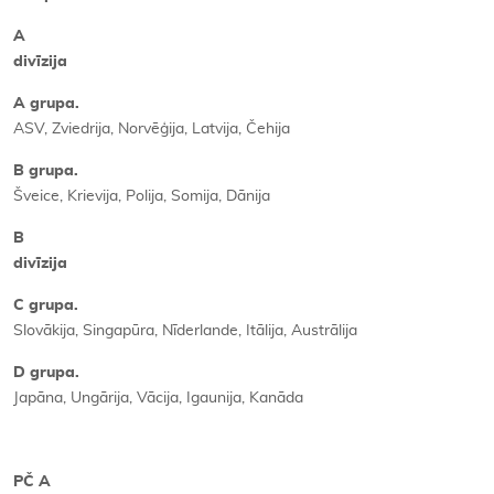
A
divīzija
A grupa.
ASV, Zviedrija, Norvēģija, Latvija, Čehija
B grupa.
Šveice, Krievija, Polija, Somija, Dānija
B
divīzija
C grupa.
Slovākija, Singapūra, Nīderlande, Itālija, Austrālija
D grupa.
Japāna, Ungārija, Vācija, Igaunija, Kanāda
PČ A