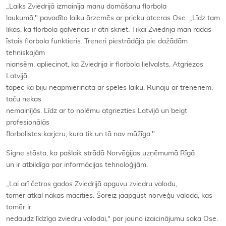
„Laiks Zviedrijā izmainīja manu domāšanu florbola
laukumā," pavadīto laiku ārzemēs ar prieku atceras Ose. „Līdz tam
likās, ka florbolā galvenais ir ātri skriet. Tikai Zviedrijā man radās
īstais florbola funktieris. Treneri piestrādāja pie dažādām
tehniskajām
niansēm, apliecinot, ka Zviedrija ir florbola lielvalsts. Atgriezos
Latvijā,
tāpēc ka biju neapmierināta ar spēles laiku. Runāju ar treneriem,
taču nekas
nemainījās. Līdz ar to nolēmu atgriezties Latvijā un beigt
profesionālās
florbolistes karjeru, kura tik un tā nav mūžīga."
Signe stāsta, ka pašlaik strādā Norvēģijas uzņēmumā Rīgā
un ir atbildīga par informācijas tehnoloģijām.
„Lai arī četros gados Zviedrijā apguvu zviedru valodu,
tomēr atkal nākas mācīties. Šoreiz jāapgūst norvēģu valoda, kas
tomēr ir
nedaudz līdzīga zviedru valodai," par jauno izaicinājumu saka Ose.