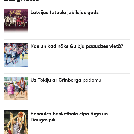
Latvijas futbola jubilejas gads
Kas un kad nāks Gulbja paaudzes vietā?
Uz Tokiju ar Grīnberga padomu
Pasaules basketbola elpa Rīgā un
Daugavpilī