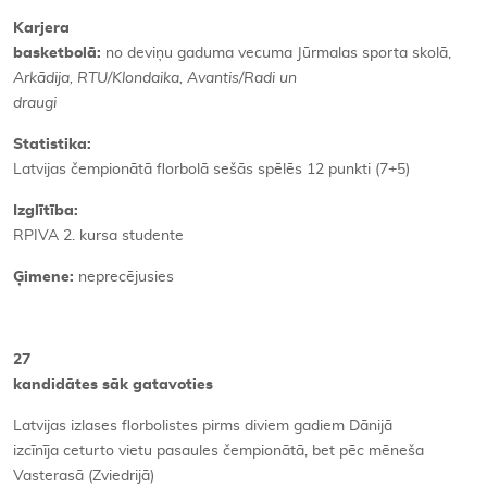
Karjera
basketbolā:
no deviņu gaduma vecuma Jūrmalas sporta skolā,
Arkādija, RTU/Klondaika, Avantis/Radi un
draugi
Statistika:
Latvijas čempionātā florbolā sešās spēlēs 12 punkti (7+5)
Izglītība:
RPIVA 2. kursa studente
Ģimene:
neprecējusies
27
kandidātes sāk gatavoties
Latvijas izlases florbolistes pirms diviem gadiem Dānijā
izcīnīja ceturto vietu pasaules čempionātā, bet pēc mēneša
Vasterasā (Zviedrijā)