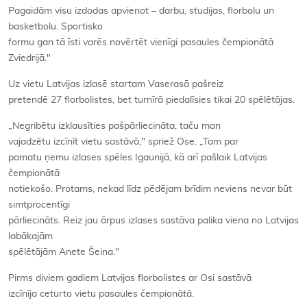
Pagaidām visu izdodas apvienot – darbu, studijas, florbolu un
basketbolu. Sportisko
formu gan tā īsti varēs novērtēt vienīgi pasaules čempionātā
Zviedrijā."
Uz vietu Latvijas izlasē startam Vaserasā pašreiz
pretendē 27 florbolistes, bet turnīrā piedalīsies tikai 20 spēlētājas.
„Negribētu izklausīties pašpārliecināta, taču man
vajadzētu izcīnīt vietu sastāvā," spriež Ose. „Tam par
pamatu ņemu izlases spēles Igaunijā, kā arī pašlaik Latvijas
čempionātā
notiekošo. Protams, nekad līdz pēdējam brīdim neviens nevar būt
simtprocentīgi
pārliecināts. Reiz jau ārpus izlases sastāva palika viena no Latvijas
labākajām
spēlētājām Anete Šeina."
Pirms diviem gadiem Latvijas florbolistes ar Osi sastāvā
izcīnīja ceturto vietu pasaules čempionātā.