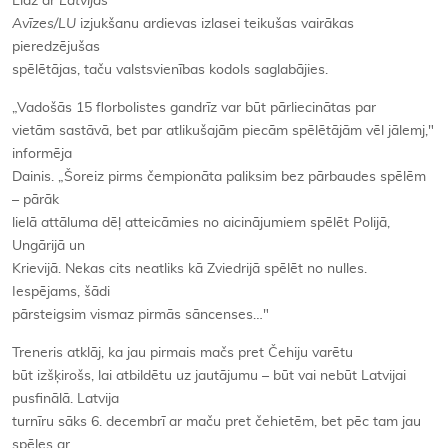
Līdz ar
Latvijas
Avīzes/LU
izjukšanu ardievas izlasei teikušas vairākas
pieredzējušas
spēlētājas, taču valstsvienības kodols saglabājies.
„Vadošās 15 florbolistes gandrīz var būt pārliecinātas par
vietām sastāvā, bet par atlikušajām piecām spēlētājām vēl jālemj,"
informēja
Dainis. „Šoreiz pirms čempionāta paliksim bez pārbaudes spēlēm
– pārāk
lielā attāluma dēļ atteicāmies no aicinājumiem spēlēt Polijā,
Ungārijā un
Krievijā. Nekas cits neatliks kā Zviedrijā spēlēt no nulles.
Iespējams, šādi
pārsteigsim vismaz pirmās sāncenses…"
Treneris atklāj, ka jau pirmais mačs pret Čehiju varētu
būt izšķirošs, lai atbildētu uz jautājumu – būt vai nebūt Latvijai
pusfinālā. Latvija
turnīru sāks 6. decembrī ar maču pret čehietēm, bet pēc tam jau
spēles ar