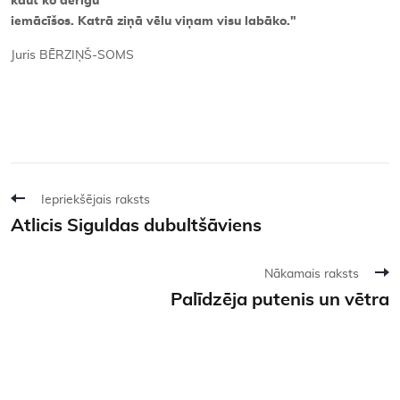
kaut ko derīgu
iemācīšos. Katrā ziņā vēlu viņam visu labāko."
Juris BĒRZIŅŠ-SOMS
Iepriekšējais raksts
Atlicis Siguldas dubultšāviens
Nākamais raksts
Palīdzēja putenis un vētra