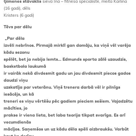
Ģimenes stāvoklis
sieva Ina – fitnesa speciāliste, meita Karlīna
(16 gadi), dēls
Kristers (6 gadi)
Tēvs par dēlu
„
Par dēla
izvēli nebrīnos. Pirmajā mirklī gan domāju, ka viņš vēl varēja
kādu sezonu
spēlēt, bet ja nebija lemts… Edmunds sporta zālē uzaudzis,
basketbola laukumā
ir vairāk nekā divdesmit gadu un jau divdesmit piecos gados
daudzi viņu
uzskatīja par veterānu. Viņš trenera darbā vēl ir pilnīgs
iesācējs, un kā
treneri es viņu vērtēšu pēc gadiem pieciem sešiem. Vajadzētu
mācīties, jo
prakse ir viena lieta, bet laba teorija tikpat svarīga. Es arī
vecumdienās
mācījos. Saņemšos un uz kādu dēla spēli aizbraukšu. Varbūt