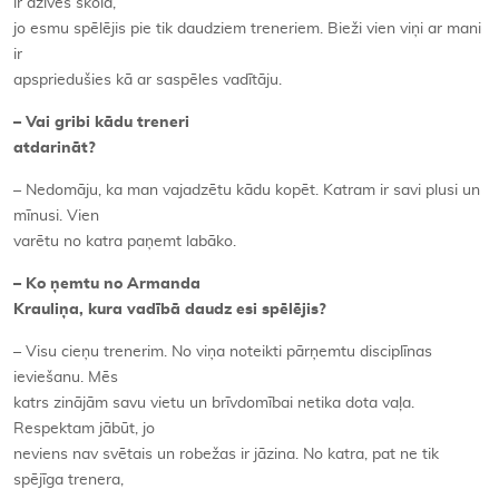
ir dzīves skola,
jo esmu spēlējis pie tik daudziem treneriem. Bieži vien viņi ar mani
ir
apspriedušies kā ar saspēles vadītāju.
– Vai gribi kādu treneri
atdarināt?
– Nedomāju, ka man vajadzētu kādu kopēt. Katram ir savi plusi un
mīnusi. Vien
varētu no katra paņemt labāko.
– Ko ņemtu no Armanda
Krauliņa, kura vadībā daudz esi spēlējis?
– Visu cieņu trenerim. No viņa noteikti pārņemtu disciplīnas
ieviešanu. Mēs
katrs zinājām savu vietu un brīvdomībai netika dota vaļa.
Respektam jābūt, jo
neviens nav svētais un robežas ir jāzina. No katra, pat ne tik
spējīga trenera,