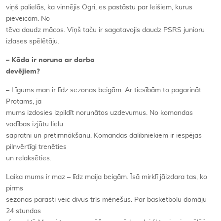
viņš palielās, ka vinnējis Ogri, es pastāstu par leišiem, kurus
pieveicām. No
tēva daudz mācos. Viņš taču ir sagatavojis daudz PSRS junioru
izlases spēlētāju.
– Kāda ir noruna ar darba
devējiem?
– Līgums man ir līdz sezonas beigām. Ar tiesībām to pagarināt.
Protams, ja
mums izdosies izpildīt norunātos uzdevumus. No komandas
vadības izjūtu lielu
sapratni un pretimnākšanu. Komandas dalībniekiem ir iespējas
pilnvērtīgi trenēties
un relaksēties.
Laika mums ir maz – līdz maija beigām. Īsā mirklī jāizdara tas, ko
pirms
sezonas parasti veic divus trīs mēnešus. Par basketbolu domāju
24 stundas