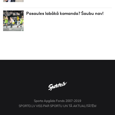
Pasaules labākā komanda? Šaubu nav!
Sporta Apgāda Fonds 2007-2019
SPORTO.LV VISS PAR SPORTU UN TĀ AKTUALITĀTĒM