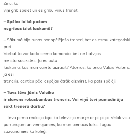
Zinu, ka
viņi grib spēlēt un es gribu viņus trenēt.
– Spēles laikā pašam
negribas iziet laukumā?
– Sākumā bija runas par spēlējošo treneri, bet es esmu kategoriski
pret.
Varbūt tā var kādā ciema komandā, bet ne Latvijas
meistarsacīkstēs. Ja es būtu
laukumā, kas man varētu aizrādīt? Atceros, ko teica Valdis Valters:
ja esi
treneris, centies pēc iespējas ātrāk aizmirst, ka pats spēlēji.
– Tavs tēvs Jānis Valeiko
ir slavens rokasbumbas treneris. Vai viņš tevi pamudināja
sākt trenera darbu?
– Tēva pirmā reakcija bija, ko televīzijā marķē ar pī-pī-pī. Vēlāk visu
pārrunājām un vienojāmies, ka man pienācis laiks. Tagad
sazvanāmies kā kolēģi: