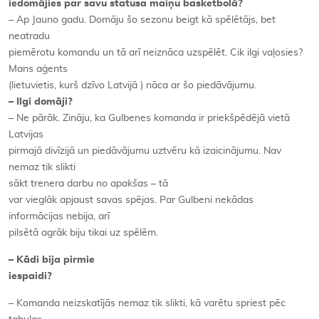
iedomājies par savu statusa maiņu basketbolā?
– Ap Jauno gadu. Domāju šo sezonu beigt kā spēlētājs, bet
neatradu
piemērotu komandu un tā arī neiznāca uzspēlēt. Cik ilgi vaļosies?
Mans aģents
(lietuvietis, kurš dzīvo Latvijā ) nāca ar šo piedāvājumu.
– Ilgi domāji?
– Ne pārāk. Zināju, ka Gulbenes komanda ir priekšpēdējā vietā
Latvijas
pirmajā divīzijā un piedāvājumu uztvēru kā izaicinājumu. Nav
nemaz tik slikti
sākt trenera darbu
no apakšas
– tā
var vieglāk apjaust savas spējas. Par Gulbeni nekādas
informācijas nebija, arī
pilsētā agrāk biju tikai uz spēlēm.
– Kādi bija pirmie
iespaidi?
– Komanda neizskatījās nemaz tik slikti, kā varētu spriest pēc