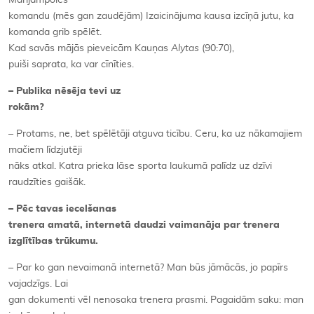
komandu (mēs gan zaudējām) Izaicinājuma kausa izcīņā jutu, ka
komanda grib spēlēt.
Kad savās mājās pieveicām Kauņas
Alytas
(90:70),
puiši saprata, ka var cīnīties.
– Publika nēsēja tevi uz
rokām?
– Protams, ne, bet spēlētāji atguva ticību. Ceru, ka uz nākamajiem
mačiem līdzjutēji
nāks atkal. Katra prieka lāse sporta laukumā palīdz uz dzīvi
raudzīties gaišāk.
– Pēc tavas iecelšanas
trenera amatā, internetā daudzi vaimanāja par trenera
izglītības trūkumu.
– Par ko gan nevaimanā internetā? Man būs jāmācās, jo papīrs
vajadzīgs. Lai
gan dokumenti vēl nenosaka trenera prasmi. Pagaidām saku: man