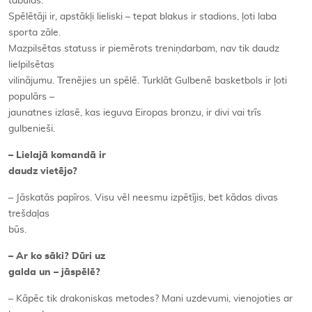
tabulas.
Spēlētāji ir, apstākļi lieliski – tepat blakus ir stadions, ļoti laba
sporta zāle.
Mazpilsētas statuss ir piemērots treniņdarbam, nav tik daudz
lielpilsētas
vilinājumu. Trenējies un spēlē. Turklāt Gulbenē basketbols ir ļoti
populārs –
jaunatnes izlasē, kas ieguva Eiropas bronzu, ir divi vai trīs
gulbenieši.
– Lielajā komandā ir
daudz vietējo?
– Jāskatās papīros. Visu vēl neesmu izpētījis, bet kādas divas
trešdaļas
būs.
– Ar ko sāki? Dūri uz
galda un – jāspēlē?
– Kāpēc tik drakoniskas metodes? Mani uzdevumi, vienojoties ar