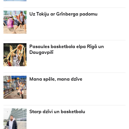
Uz Tokiju ar Grīnberga padomu
Pasaules basketbola elpa Rīgā un
Daugavpilī
Mana spēle, mana dzīve
Starp dzīvi un basketbolu