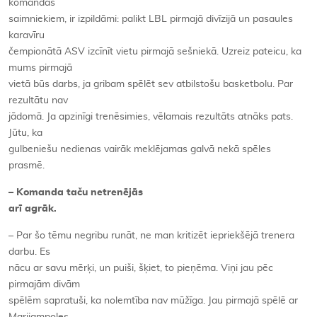
komandas
saimniekiem, ir izpildāmi: palikt LBL pirmajā divīzijā un pasaules
karavīru
čempionātā ASV izcīnīt vietu pirmajā sešniekā. Uzreiz pateicu, ka
mums pirmajā
vietā būs darbs, ja gribam spēlēt sev atbilstošu basketbolu. Par
rezultātu nav
jādomā. Ja apzinīgi trenēsimies, vēlamais rezultāts atnāks pats.
Jūtu, ka
gulbeniešu nedienas vairāk meklējamas galvā nekā spēles
prasmē.
– Komanda taču netrenējās
arī agrāk.
– Par šo tēmu negribu runāt, ne man kritizēt iepriekšējā trenera
darbu. Es
nācu ar savu mērķi, un puiši, šķiet, to pieņēma. Viņi jau pēc
pirmajām divām
spēlēm sapratuši, ka nolemtība nav mūžīga. Jau pirmajā spēlē ar
Marijampoles