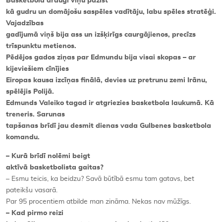
Basketbola draugi viņu pazīst
kā gudru un domājošu saspēles vadītāju, labu spēles stratēģi.
Vajadzības
gadījumā viņš bija ass un izšķirīgs caurgājienos, precīzs
trīspunktu metienos.
Pēdējos gados ziņas par Edmundu bija visai skopas – ar
kijeviešiem cīnījies
Eiropas kausa izcīņas finālā, devies uz pretrunu zemi Irānu,
spēlējis Polijā.
Edmunds Valeiko tagad ir atgriezies basketbola laukumā. Kā
treneris. Sarunas
tapšanas brīdī jau desmit dienas vada Gulbenes basketbola
komandu.
– Kurā brīdī nolēmi beigt
aktīvā basketbolista gaitas?
– Esmu teicis, ka beidzu? Savā būtībā esmu tam gatavs, bet
pateikšu vasarā.
Par 95 procentiem atbilde man zināma. Nekas nav mūžīgs.
– Kad pirmo reizi