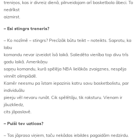
treniņos, kas ir divreiz dienā, pilnveidojam arī basketbola ābeci. To
nedrīkst
aizmirst.
– Esi stingrs treneris?
– Ko nozīmē – stingrs? Precīzāk būtu teikt – noteikts. Saprotu, ka
labu
komandu nevar izveidot īsā laikā. Saliedēta vienība top divu trīs
gadu laikā. Amerikāņu
sapņu komandu, kurā spēlēja NBA lielākās zvaigznes, nespēja
vinnēt olimpiādē.
Kamēr neesmu pa īstam iepazinis katru savu basketbolistu, par
individuālu
pieeju vēl nevaru runāt. Cik spēlētāju, tik raksturu. Vienam ir
jāuzkliedz,
cits jāpaslavē.
– Puiši tev uzticas?
– Tas jāprasa viņiem, taču nekādas iebildes pagaidām nedzirdu.