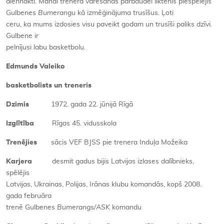
diennaktī. Manai trenera varēšanas pārbaudei liktenis piespēlējis
Gulbenes
Bumerangu
kā izmēģinājuma trusīšus. Ļoti
ceru, ka mums izdosies visu paveikt godam un trusīši paliks dzīvi.
Gulbene ir
pelnījusi labu basketbolu.
Edmunds Valeiko
basketbolists un treneris
Dzimis
1972. gada 22. jūnijā Rīgā
Izglītība
Rīgas 45. vidusskola
Trenējies
sācis VEF BJSS pie trenera Induļa Možeika
Karjera
desmit gadus bijis Latvijas izlases dalībnieks,
spēlējis
Latvijas, Ukrainas, Polijas, Irānas klubu komandās, kopš 2008.
gada februāra
trenē Gulbenes
Bumerangs/ASK
komandu