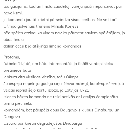
tas gadījums, kad arī fināla zaudētāji varēja īpaši nepārdzīvot par
neveiksmi,
jo komanda jau tā krietni pārsniedza visas cerības. Ne velti arī
Olimpa
galvenais treneris Mihails Koņevs
pēc spēles atzina, ka viņam nav ko pārmest saviem spēlētājiem, jo
abas fināla
dalībnieces bija atšķirīga līmeņa komandas.
Protams,
futbola līdzjutējiem būtu interesantāk, ja finālā ventspilnieku
pretiniece būtu
jebkura cita virslīgas vienība, taču
Olimps
šo iespēju nopelnīja godīgā cīņā. Nevar noliegt, ka
olimpiešiem
ļoti
veicās iepriekšējo kārtu izlozē, jo Latvijas U-21
izlases bāzes komanda ne reizi netikās ar Latvijas čempionāta
pirmā piecnieka
komandām, bet pārspēja abus Daugavpils klubus
Dinaburgu
un
Daugavu
.
Uzvara pār krietni degradējušos
Dinaburgu