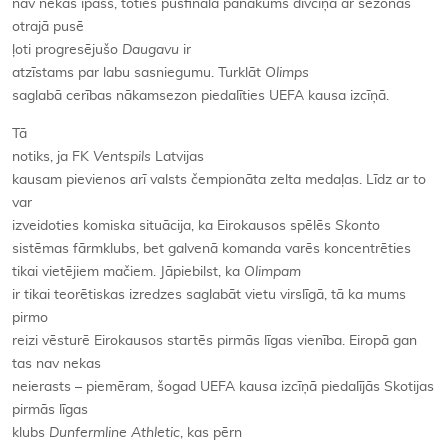
nav nekas īpašs, toties pusfināla panākums divcīņā ar sezonas
otrajā pusē
ļoti progresējušo
Daugavu
ir
atzīstams par labu sasniegumu. Turklāt
Olimps
saglabā cerības nākamsezon piedalīties UEFA kausa izcīņā.
Tā
notiks, ja FK
Ventspils
Latvijas
kausam pievienos arī valsts čempionāta zelta medaļas. Līdz ar to
var
izveidoties komiska situācija, ka Eirokausos spēlēs
Skonto
sistēmas fārmklubs, bet galvenā komanda varēs koncentrēties
tikai vietējiem mačiem. Jāpiebilst, ka
Olimpam
ir tikai teorētiskas izredzes saglabāt vietu virslīgā, tā ka mums
pirmo
reizi vēsturē Eirokausos startēs pirmās līgas vienība. Eiropā gan
tas nav nekas
neierasts – piemēram, šogad UEFA kausa izcīņā piedalījās Skotijas
pirmās līgas
klubs
Dunfermline Athletic
, kas pērn