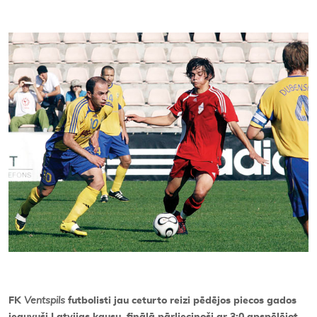
Kontakti
FK
Ventspils
futbolisti jau ceturto reizi pēdējos piecos gados
ieguvuši Latvijas kausu, finālā pārliecinoši ar 3:0 apspēlējot