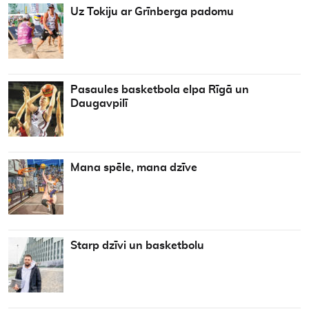
Uz Tokiju ar Grīnberga padomu
Pasaules basketbola elpa Rīgā un
Daugavpilī
Mana spēle, mana dzīve
Starp dzīvi un basketbolu