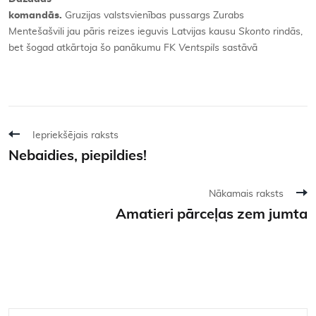
komandās.
Gruzijas valstsvienības pussargs Zurabs
Mentešašvili jau pāris reizes ieguvis Latvijas kausu
Skonto
rindās,
bet šogad atkārtoja šo panākumu FK
Ventspils
sastāvā
Iepriekšējais raksts
Nebaidies, piepildies!
Nākamais raksts
Amatieri pārceļas zem jumta