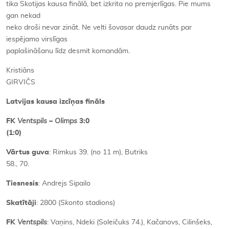
tika Skotijas kausa finālā, bet izkrita no premjerlīgas. Pie mums
gan nekad
neko droši nevar zināt. Ne velti šovasar daudz runāts par
iespējamo virslīgas
paplašināšanu līdz desmit komandām.
Kristiāns
GIRVIČS
Latvijas kausa izcīņas fināls
FK
Ventspils
–
Olimps
3:0
(1:0)
Vārtus guva
: Rimkus 39. (no 11 m), Butriks
58., 70.
Tiesnesis
: Andrejs Sipailo
Skatītāji
: 2800 (
Skonto
stadions)
FK
Ventspils
: Vaņins, Ndeki (Soleičuks 74.), Kačanovs, Cilinšeks,