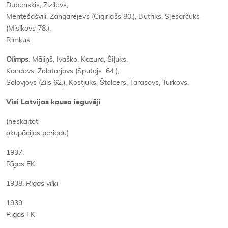
Dubenskis, Ziziļevs,
Mentešašvili, Zangarejevs (Cigirlašs 80.), Butriks, Sļesarčuks
(Misikovs 78.),
Rimkus.
Olimps
: Māliņš, Ivaško, Kazura, Šiļuks,
Kandovs, Zolotarjovs (Sputajs 64.),
Solovjovs (Ziļs 62.), Kostjuks, Štolcers, Tarasovs, Turkovs.
Visi Latvijas kausa ieguvēji
(neskaitot
okupācijas periodu)
1937.
Rīgas FK
1938.
Rīgas vilki
1939.
Rīgas FK