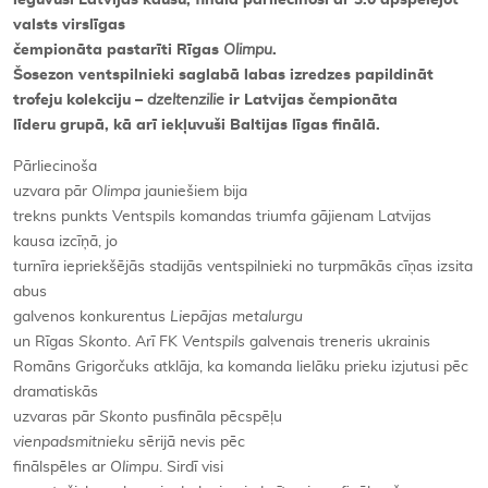
valsts virslīgas
čempionāta pastarīti Rīgas
Olimpu
.
Šosezon ventspilnieki saglabā labas izredzes papildināt
trofeju kolekciju –
dzeltenzilie
ir Latvijas čempionāta
līderu grupā, kā arī iekļuvuši Baltijas līgas finālā.
Pārliecinoša
uzvara pār
Olimpa
jauniešiem bija
trekns punkts Ventspils komandas triumfa gājienam Latvijas
kausa izcīņā, jo
turnīra iepriekšējās stadijās ventspilnieki no turpmākās cīņas izsita
abus
galvenos konkurentus
Liepājas metalurgu
un Rīgas
Skonto
. Arī FK
Ventspils
galvenais treneris ukrainis
Romāns Grigorčuks atklāja, ka komanda lielāku prieku izjutusi pēc
dramatiskās
uzvaras pār
Skonto
pusfināla pēcspēļu
vienpadsmitnieku
sērijā nevis pēc
finālspēles ar
Olimpu
. Sirdī visi