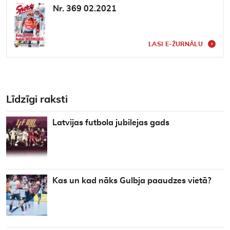
Nr. 369 02.2021
LASI E-ŽURNĀLU
Līdzīgi raksti
Latvijas futbola jubilejas gads
Kas un kad nāks Gulbja paaudzes vietā?