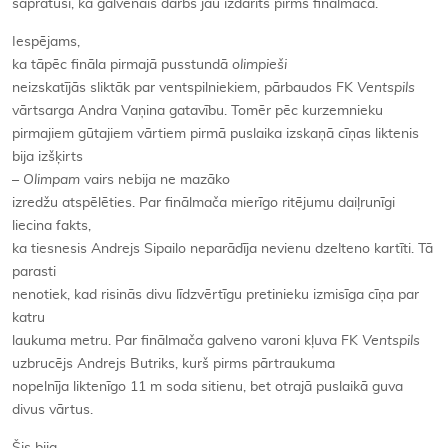
sapratuši, ka galvenais darbs jau izdarīts pirms finālmača.
Iespējams,
ka tāpēc fināla pirmajā pusstundā
olimpieši
neizskatījās sliktāk par ventspilniekiem, pārbaudos FK
Ventspils
vārtsarga Andra Vaņina gatavību. Tomēr pēc kurzemnieku
pirmajiem gūtajiem vārtiem pirmā puslaika izskaņā cīņas liktenis
bija izšķirts
–
Olimpam
vairs nebija ne mazāko
izredžu atspēlēties. Par finālmača mierīgo ritējumu daiļrunīgi
liecina fakts,
ka tiesnesis Andrejs Sipailo neparādīja nevienu dzelteno kartīti. Tā
parasti
nenotiek, kad risinās divu līdzvērtīgu pretinieku izmisīga cīņa par
katru
laukuma metru. Par finālmača galveno varoni kļuva FK
Ventspils
uzbrucējs Andrejs Butriks, kurš pirms pārtraukuma
nopelnīja liktenīgo 11 m soda sitienu, bet otrajā puslaikā guva
divus vārtus.
Šis bija