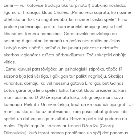
zemi — vai Katovicē tradīcija tiks turpināta?) Babkina noslēdza
līgumu ar Francijas klubu Challes. „Pirmo reizi sapratu, ko nozīmē
atlētiskā un fiziskā sagatavotība, ko nozīmē fiziska spēle,” Elīna
praksē pārliecinājās par to, kam iepriekš nebija gribējusi ticēt,
klausoties treneru pamācībās. Garastāvokli neuzlaboja arī
saspringtā gaisotne komandā un pašas nestabilās pozīcijas.
Latvijā dažs zinātājs smīnēja, ka junioru princese neizturēs
skarbos leģionāres dzīves pārbaudījumus. Taču skeptiķi dabūja
vilties.
„Esmu kļuvusi patstāvīgāka un psiholoģiski stiprāka, tāpēc šī
sezona bija ļoti vērtīga. Ilgāk gan tur palikt negribēju. Skatījos
variantus, domāju, ka vēl neesmu gatava Eirolīgai, bet Gdiņas
Lotos garantēja lielu spēles laiku, turklāt kluba prezidents, kurš
mani pazina no U-20 čempionāta laika, ļoti gribēja mani savā
komandā. Piekritu. Un nenožēloju, kaut arī emocionāli bija grūti. Uz
mani jau skatās kā uz profesionāli, kam pašai jābūt gatavai labi
spēlēt un dot vajadzīgo rezultātu. Reizēm pietrūkst padoma no
malas. Tāpēc regulāri sazinos ar treneri Džordžu (Georgi
Dikeoulaku), kurš izprot manas problēmas un spēj dot padomus