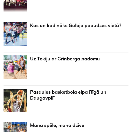
Kas un kad nāks Gulbja paaudzes vietā?
Uz Tokiju ar Grīnberga padomu
Pasaules basketbola elpa Rīgā un
Daugavpilī
Mana spēle, mana dzīve