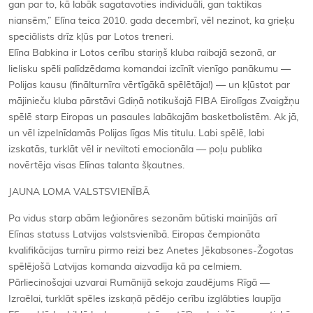
gan par to, kā labāk sagatavoties individuāli, gan taktikas
niansēm,” Elīna teica 2010. gada decembrī, vēl nezinot, ka grieķu
speciālists drīz kļūs par Lotos treneri.
Elīna Babkina ir Lotos cerību stariņš kluba raibajā sezonā, ar
lielisku spēli palīdzēdama komandai izcīnīt vienīgo panākumu —
Polijas kausu (finālturnīra vērtīgākā spēlētāja!) — un kļūstot par
mājinieču kluba pārstāvi Gdiņā notikušajā FIBA Eirolīgas Zvaigžņu
spēlē starp Eiropas un pasaules labākajām basketbolistēm. Ak jā,
un vēl izpelnīdamās Polijas līgas Mis titulu. Labi spēlē, labi
izskatās, turklāt vēl ir neviltoti emocionāla — poļu publika
novērtēja visas Elīnas talanta šķautnes.
JAUNA LOMA VALSTSVIENĪBĀ
Pa vidus starp abām leģionāres sezonām būtiski mainījās arī
Elīnas statuss Latvijas valstsvienībā. Eiropas čempionāta
kvalifikācijas turnīru pirmo reizi bez Anetes Jēkabsones-Žogotas
spēlējošā Latvijas komanda aizvadīja kā pa celmiem.
Pārliecinošajai uzvarai Rumānijā sekoja zaudējums Rīgā —
Izraēlai, turklāt spēles izskaņā pēdējo cerību izglābties laupīja