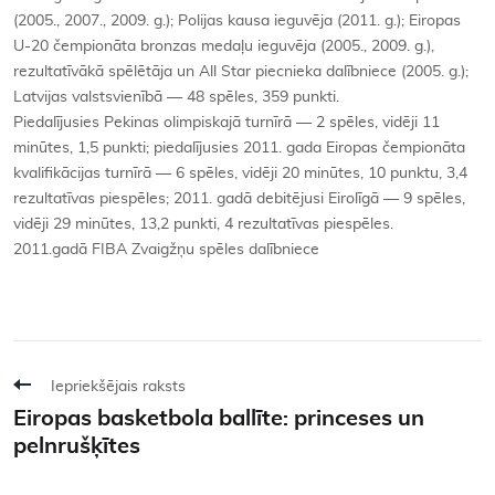
(2005., 2007., 2009. g.); Polijas kausa ieguvēja (2011. g.); Eiropas
U-20 čempionāta bronzas medaļu ieguvēja (2005., 2009. g.),
rezultatīvākā spēlētāja un All Star piecnieka dalībniece (2005. g.);
Latvijas valstsvienībā — 48 spēles, 359 punkti.
Piedalījusies Pekinas olimpiskajā turnīrā — 2 spēles, vidēji 11
minūtes, 1,5 punkti; piedalījusies 2011. gada Eiropas čempionāta
kvalifikācijas turnīrā — 6 spēles, vidēji 20 minūtes, 10 punktu, 3,4
rezultatīvas piespēles; 2011. gadā debitējusi Eirolīgā — 9 spēles,
vidēji 29 minūtes, 13,2 punkti, 4 rezultatīvas piespēles.
2011.gadā FIBA Zvaigžņu spēles dalībniece
Iepriekšējais raksts
Eiropas basketbola ballīte: princeses un
pelnrušķītes