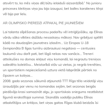
atsvērt to, ko mēs viņas dēļ būtu ielaiduši aizsardzībā.” No junioru
princeses kleitiņas viņa jau bija izaugusi, bet balles karalienes tērpi
vēl bija par lielu.
AR OLIMPISKO PIEREDZI ATPAKAĻ PIE JAUNIEŠIEM
Lai talanta slīpēšanas procesu padarītu vēl intriģējošāku, ap Elīnas
vārdu sāka vilkties dažādu nesaskaņu mākoņi. Nav gribējusi spēlēt
kādā no daudzajām jaunatnes izlasēm… Uz Eiropas U-18
čempionāta B līgas turnīru aizbraukusi negatava — centusies
laukumā visu darīt pati, bet lāgā nekas nav sanācis… Treneri
atteikušies no domas iekļaut viņu komandā, lai negrautu treniņos
saliedēto kolektīvu… Meistarībā stāv uz vietas, jo negrib trenēties,
un sportistiem nepieciešamā uztura vietā labprātāk pārtiek no
čipsiem un koliņas…
2008. gada sezonas sākumā atjaunotā TTT Rīga tēla veidotāji viņu
izraudzījās par vienu no komandas sejām, bet sezonas beigās
piedāvāja krasi samazināt algu, jo sportiskais sniegums neatbilstot
līgumā ierakstītajai summai. Skandāls sadalīja publiku Elīnas
atbalstītājos un kritiķos, bet viņas gaitas Rīgas klubā beidzās īsi