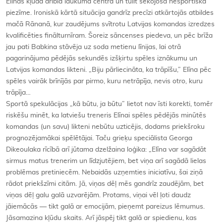
Elīnas kļūda driblā laukuma centrā un tūlīt sekojošā nesportiskā
piezīme. Ironiskā kārtā situācija gandrīz precīzi atkārtojās atbildes
mačā Rānanā, kur zaudējums svītrotu Latvijas komandas izredzes
kvalificēties finālturnīram. Šoreiz sāncenses piedeva, un pēc brīža
jau pati Babkina stāvēja uz soda metienu līnijas, lai otrā
pagarinājuma pēdējās sekundēs izšķirtu spēles iznākumu un
Latvijas komandas likteni. „Biju pārliecināta, ka trāpīšu,” Elīna pēc
spēles vairāk brīnījās par pirmo, kuru netrāpīja, nevis otro, kuru
trāpīja…
Sportā spekulācijas „kā būtu, ja būtu” lietot nav īsti korekti, tomēr
riskēšu minēt, ka latviešu treneris Elīnai spēles pēdējās minūtēs
komandas (un savu) likteni nebūtu uzticējis, dodams priekšroku
prognozējamākai spēlētājai. Taču grieķu speciālista Georga
Dikeoulaka rīcībā arī jūtama dzelžaina loģika: „Elīna var sagādāt
sirmus matus trenerim un līdzjutējiem, bet viņa arī sagādā lielas
problēmas pretiniecēm. Nebaidās uzņemties iniciatīvu, šai ziņā
rādot priekšzīmi citām. Jā, viņas dēļ mēs gandrīz zaudējām, bet
viņas dēļ galu galā uzvarējām. Protams, viņai vēl ļoti daudz
jāiemācās — tikt galā ar emocijām, pieņemt pareizus lēmumus.
Jāsamazina kļūdu skaits. Arī jāspēj tikt galā ar spiedienu, kas