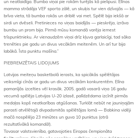
un neatlaidīga. Bumba viņai pie rokām turējās kā pielipusi. Elīnas
mamma strādāja VEF sporta zālē, un skuķis tur vien dzīvojās — kā
brīva vieta, tā bumba rokās un driblē vai met. Spēlē bija iekšā ar
sirdi un dvēseli. Pretinieces no viņas baidījās — pieskrēja, izrāva
bumbu un prom bija. Pirmā mūsu komandā varēja iemest
trīspunktnieku. Ar vienaudzēm viņai drīz kļuva garlaicīgi, tad sāka
trenēties pie gadu un divus vecākām meitenēm. Un arī tur bija
labākā. Īsta punktu mašīna.”
PIEBREMZĒTAIS LIDOJUMS
Latvijas meiteņu basketbolā ierasts, ka spicākās spēlētājas
veiksmīgi cīnās ar gadu un divus vecākām konkurentēm. Elīna
pamanījās izcelties vēl krasāk. 2005. gadā vasarā viņa 16 gadu
vecumā spēlēja Latvijas U-20 izlasē, palīdzēdama izcīnīt pirmās
medaļas kopš neatkarības atgūšanas. Turklāt nebūt ne jauniņajām
parasti atvēlētajā divpadsmitās spēlētājas lomā — Babkina vidēji
mačā nospēlēja 23 minūtes un guva 10 punktus (otrā
rezultatīvākā komandā!).
Tovasar valstsvienība, gatavojoties Eiropas čempionāta