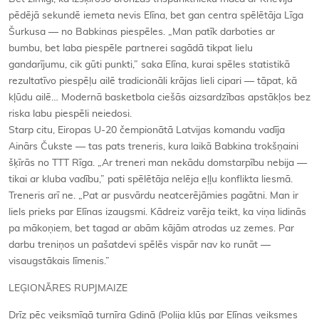
pēdējā sekundē iemeta nevis Elīna, bet gan centra spēlētāja Līga
Šurkusa — no Babkinas piespēles. „Man patīk darboties ar
bumbu, bet laba piespēle partnerei sagādā tikpat lielu
gandarījumu, cik gūti punkti,” saka Elīna, kurai spēles statistikā
rezultatīvo piespēļu ailē tradicionāli krājas lieli cipari — tāpat, kā
kļūdu ailē… Modernā basketbola ciešās aizsardzības apstākļos bez
riska labu piespēli neiedosi.
Starp citu, Eiropas U-20 čempionātā Latvijas komandu vadīja
Ainārs Čukste — tas pats treneris, kura laikā Babkina trokšņaini
šķīrās no TTT Rīga. „Ar treneri man nekādu domstarpību nebija —
tikai ar kluba vadību,” pati spēlētāja nelēja eļļu konflikta liesmā.
Treneris arī ne. „Pat ar pusvārdu neatcerējāmies pagātni. Man ir
liels prieks par Elīnas izaugsmi. Kādreiz varēja teikt, ka viņa lidinās
pa mākoņiem, bet tagad ar abām kājām atrodas uz zemes. Par
darbu treniņos un pašatdevi spēlēs vispār nav ko runāt —
visaugstākais līmenis.”
LEĢIONĀRES RUPJMAIZE
Drīz pēc veiksmīgā turnīra Gdiņā (Polija kļūs par Elīnas veiksmes