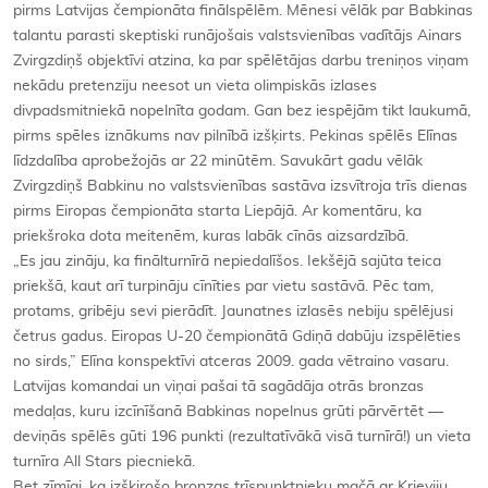
pirms Latvijas čempionāta finālspēlēm. Mēnesi vēlāk par Babkinas
talantu parasti skeptiski runājošais valstsvienības vadītājs Ainars
Zvirgzdiņš objektīvi atzina, ka par spēlētājas darbu treniņos viņam
nekādu pretenziju neesot un vieta olimpiskās izlases
divpadsmitniekā nopelnīta godam. Gan bez iespējām tikt laukumā,
pirms spēles iznākums nav pilnībā izšķirts. Pekinas spēlēs Elīnas
līdzdalība aprobežojās ar 22 minūtēm. Savukārt gadu vēlāk
Zvirgzdiņš Babkinu no valstsvienības sastāva izsvītroja trīs dienas
pirms Eiropas čempionāta starta Liepājā. Ar komentāru, ka
priekšroka dota meitenēm, kuras labāk cīnās aizsardzībā.
„Es jau zināju, ka finālturnīrā nepiedalīšos. Iekšējā sajūta teica
priekšā, kaut arī turpināju cīnīties par vietu sastāvā. Pēc tam,
protams, gribēju sevi pierādīt. Jaunatnes izlasēs nebiju spēlējusi
četrus gadus. Eiropas U-20 čempionātā Gdiņā dabūju izspēlēties
no sirds,” Elīna konspektīvi atceras 2009. gada vētraino vasaru.
Latvijas komandai un viņai pašai tā sagādāja otrās bronzas
medaļas, kuru izcīnīšanā Babkinas nopelnus grūti pārvērtēt —
deviņās spēlēs gūti 196 punkti (rezultatīvākā visā turnīrā!) un vieta
turnīra All Stars piecniekā.
Bet zīmīgi, ka izšķirošo bronzas trīspunktnieku mačā ar Krieviju