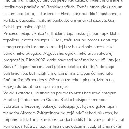
finālturnīram, lūkojās pēc saspēles vadītājas, un vienubrīd treneru
izteikumos pazibēja arī Babkinas vārds. Tomēr runas pieklusa, un
laikam labi, ka tā, — turpmākie Elīnas karjeras līkloči apstiprināja,
ka līdz pieaugušo meiteņu basketbolam viņai vēl jāizaug. Gan
fiziski, gan psiholoģiski.
Process nebija vienkāršs. Babkinu bija noskatījis par superklubu
topošais Jekaterinburgas UGMK, taču sarunu procesu apturēja
smaga ceļgala trauma, kuras dēļ bez basketbola nācās iztikt
vairāk nekā pusgadu. Atguvusies agrāk, nekā ārsti sākotnēji
prognozēja, Elīna 2007. gada pavasarī saņēma balvu kā Latvijas
Sieviešu līgas finālcīņu vērtīgākā spēlētāja, itin droši debitēja
valstsvienībā, bet nepilnu mēnesi pirms Eiropas čempionāta
finālturnīra pārbaudes spēlē salauza rokas pirkstu, izkrita no
kopējā darba ritma un palika mājās.
Vēlāk, skatoties, kā finālcīņā par trešo vietu bez savainotajām
Anetes Jēkabsones un Guntas Baško Latvijas komandas
uzbrukums bezcerīgi buksēja, sataupīju jautājumu galvenajam
trenerim Ainaram Zvirgzdiņam: vai tajā brīdī nekodi pirkstos, ka
nepaņēmi līdz Elīnu, kuras nestandarta stils būtu varējis atdzīvināt
komandu? Taču Zvirgzdiņš bija nepielūdzams: „Uzbrukums nevar