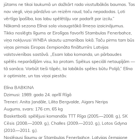
jūtams ne tikai laukumā un dažkārt rada visstulbākās baumas. Tas
nav viegli, viņa pārdzīvo un reizēm raud, taču nepadodas. Ļoti
vērtīga īpašība, kas labu spēlētāju var padarīt par izcilu.”
Nākamā sezona Elīnai sola visaugstākā līmeņa izaicinājumus.
Tikko noslēgts līgums ar Eirolīgas favorīti Stambulas Fenerbahce,
viņa nokļuvusi WNBA skautu uzmanības lokā. Taču pirms tam būs
viņas pirmais Eiropas čempionāta finālturnīrs Latvijas
valstsvienības sastāvā. „Esam laba komanda, un pārbaudes
spēlēs neparādījām visu, ko protam. Spēkus speciāli netaupījām —
tā sanāca. Varbūt tieši tāpēc, lai labākās spēles būtu Polijā,” Elīna
ir optimiste, un tas viņai piestāv.
Elīna BABKINA
Dzimusi: 1989. gada 24. aprīlī Rīgā
Treneri: Anita Jandāle, Lilita Bergvalde, Aigars Nerips
Augums, svars: 176 cm, 65 kg
Basketbolā: spēlējusi komandās TTT Rīga (2005.—2008. g.), SK
Cēsis (2008.—2009. g.), Challes (2009.—2010. g.), Lotos Gdyna
(2010.—2011. g.).
Noslēgusi līgumu ar Stambulas Fenerbahce. Latvijas čempione