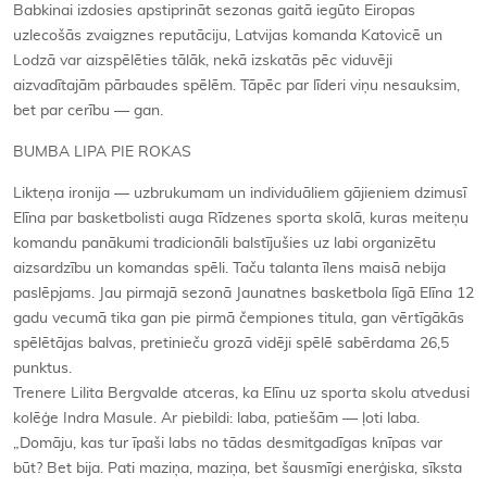
Babkinai izdosies apstiprināt sezonas gaitā iegūto Eiropas
uzlecošās zvaigznes reputāciju, Latvijas komanda Katovicē un
Lodzā var aizspēlēties tālāk, nekā izskatās pēc viduvēji
aizvadītajām pārbaudes spēlēm. Tāpēc par līderi viņu nesauksim,
bet par cerību — gan.
BUMBA LIPA PIE ROKAS
Likteņa ironija — uzbrukumam un individuāliem gājieniem dzimusī
Elīna par basketbolisti auga Rīdzenes sporta skolā, kuras meiteņu
komandu panākumi tradicionāli balstījušies uz labi organizētu
aizsardzību un komandas spēli. Taču talanta īlens maisā nebija
paslēpjams. Jau pirmajā sezonā Jaunatnes basketbola līgā Elīna 12
gadu vecumā tika gan pie pirmā čempiones titula, gan vērtīgākās
spēlētājas balvas, pretinieču grozā vidēji spēlē sabērdama 26,5
punktus.
Trenere Lilita Bergvalde atceras, ka Elīnu uz sporta skolu atvedusi
kolēģe Indra Masule. Ar piebildi: laba, patiešām — ļoti laba.
„Domāju, kas tur īpaši labs no tādas desmitgadīgas knīpas var
būt? Bet bija. Pati maziņa, maziņa, bet šausmīgi enerģiska, sīksta