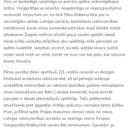
Ātra un bezbailīga, uzņēmīga un precīza spēles veiksmīgākajos
brīžos. Vieglprātīga un pavirša, neapdomīga un neprognozējama
nestundā. Viņas fani cer, ka tieši Elīna Babkina kļūs par to
vissvarīgāko detaļu Latvijas sieviešu basketbola valstsvienības
mehānismā, kuras mūsu komandai pietrūkst, kopš lieliskā Anete
Jēkabsone-Žogota nolēma ieturēt pauzi savām gaitām izlasē.
Viņas kritiķi uzskaita atšķirības abu spēlētāju stilā, pieredzē un
spēles kvalitātē, skeptiski secinot, ka labs vidējās klases autiņš
noder savā reizē un vietā, tomēr ne tuvu nav tas pats, kas luksusa
klases limuzīns.
Elīnas jaunība (tikko apritējuši 22), relatīvi nesenā un diezgan
ērkšķainā ienākšana valstsvienībā, kā arī pirmajā rindkopā
uzskaitītās meistarības un rakstura īpatnības padara neiespējamu
viņas nosaukšanu par līderi Latvijas komandā, kuras ierindā
joprojām ir daudz pieredzējušu spēlētāju. Taču politkorekta
izturēšanās pret ilggadējo cīnītāju pašcieņu nemaina lietas būtību.
Proti, ja Elīnai spēle Polijas laukumos nemaz neies no rokas,
Latvijas valstsvienības izredzes uz sekmīgu startu Eiropas
čempionāta finālturnīrā saruks līdz minimumam. Savukārt, ja