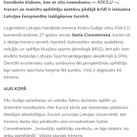
handbola klubam, kas ar citu nosaukumu —
ASK/LU —
,
treneri un mainītu spēlētāju sastāvu pēdējā brīdī ir ielauzies
Latvijas čempionāta izslēgšanas turnīrā.
Leģendārā Latvijas handbola trenera Andra Gulbja vietu
ASK/LU
komandā ieņēmis 27 gadus vecais
Gatis Ciematnieks
, kuram tā
ir debija trenera amatā. Iepriekš Aizkraukles skolas audzēknis
mācījās un spēlēja Murjāņu sporta ģimnāzijā (MSĢ), bet pēc tam
iesākto turpināja Latvijas Sporta pedagoģijas akadēmijā (LSPA).
Diemžēl krustenisko saišu sarāvuma dēļ perspektīvais spēlētājs
bija spiests sportista karjerai likt punktu. Viņš ir atgriezies kā
treneris.
AUG KOPĀ
Pēc Gulbja aiziešanas un vairāku līderu došanās spēlēt uz
ārzemēm handbolists Atis Kociņš ķērās pie komandas pārbūves.
Meklējot atbalstītājus, Kociņš uzrunāja Latvijas Universitāti, bet
trenera darbs tika piedāvāts viņa novadniekam Gatim
Ciematniekam. „Ieraudzīju spēlētāju sarakstu, un bija skaidrs, ka
gribu pamēģināt,” stāsta jaunais treneris.