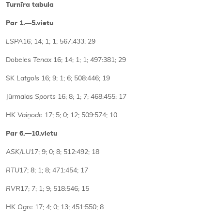
Turnīra tabula
Par 1.—5.vietu
LSPA
16; 14; 1; 1; 567:433; 29
Dobeles
Tenax
16; 14; 1; 1; 497:381; 29
SK
Latgols
16; 9; 1; 6; 508:446; 19
Jūrmalas
Sports
16; 8; 1; 7; 468:455; 17
HK
Vaiņode
17; 5; 0; 12; 509:574; 10
Par 6.—10.vietu
ASK/LU
17; 9; 0; 8; 512:492; 18
RTU
17; 8; 1; 8; 471:454; 17
RVR
17; 7; 1; 9; 518:546; 15
HK
Ogre
17; 4; 0; 13; 451:550; 8