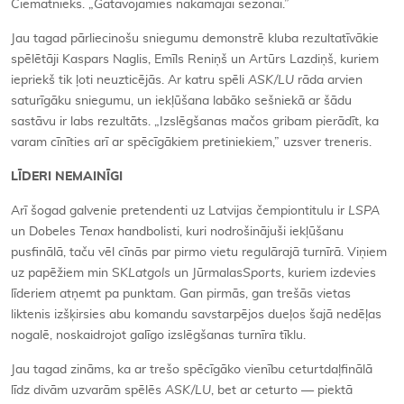
Ciematnieks. „Gatavojamies nākamajai sezonai.”
Jau tagad pārliecinošu sniegumu demonstrē kluba rezultatīvākie
spēlētāji Kaspars Naglis, Emīls Reniņš un Artūrs Lazdiņš, kuriem
iepriekš tik ļoti neuzticējās. Ar katru spēli
ASK/LU
rāda arvien
saturīgāku sniegumu, un iekļūšana labāko sešniekā ar šādu
sastāvu ir labs rezultāts. „Izslēgšanas mačos gribam pierādīt, ka
varam cīnīties arī ar spēcīgākiem pretiniekiem,” uzsver treneris.
LĪDERI NEMAINĪGI
Arī šogad galvenie pretendenti uz Latvijas čempiontitulu ir
LSPA
un Dobeles
Tenax
handbolisti, kuri nodrošinājuši iekļūšanu
pusfinālā, taču vēl cīnās par pirmo vietu regulārajā turnīrā. Viņiem
uz papēžiem min SK
Latgols
un Jūrmalas
Sports
, kuriem izdevies
līderiem atņemt pa punktam. Gan pirmās, gan trešās vietas
liktenis izšķirsies abu komandu savstarpējos dueļos šajā nedēļas
nogalē, noskaidrojot galīgo izslēgšanas turnīra tīklu.
Jau tagad zināms, ka ar trešo spēcīgāko vienību ceturtdaļfinālā
līdz divām uzvarām spēlēs
ASK/LU
, bet ar ceturto — piektā