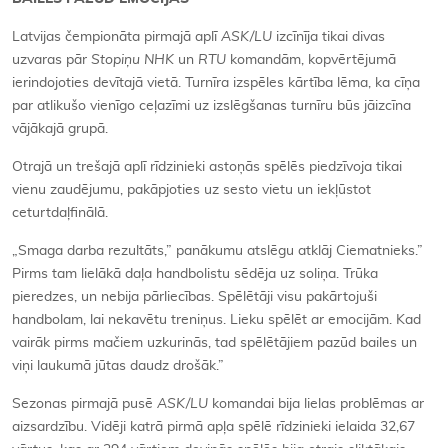
Latvijas čempionāta pirmajā aplī
ASK/LU
izcīnīja tikai divas
uzvaras pār
Stopiņu NHK
un
RTU
komandām, kopvērtējumā
ierindojoties devītajā vietā. Turnīra izspēles kārtība lēma, ka cīņa
par atlikušo vienīgo ceļazīmi uz izslēgšanas turnīru būs jāizcīna
vājākajā grupā.
Otrajā un trešajā aplī rīdzinieki astoņās spēlēs piedzīvoja tikai
vienu zaudējumu, pakāpjoties uz sesto vietu un iekļūstot
ceturtdaļfinālā.
„Smaga darba rezultāts,” panākumu atslēgu atklāj Ciematnieks.”
Pirms tam lielākā daļa handbolistu sēdēja uz soliņa. Trūka
pieredzes, un nebija pārliecības. Spēlētāji visu pakārtojuši
handbolam, lai nekavētu treniņus. Lieku spēlēt ar emocijām. Kad
vairāk pirms mačiem uzkurinās, tad spēlētājiem pazūd bailes un
viņi laukumā jūtas daudz drošāk.”
Sezonas pirmajā pusē
ASK/LU
komandai bija lielas problēmas ar
aizsardzību. Vidēji katrā pirmā apļa spēlē rīdzinieki ielaida 32,67