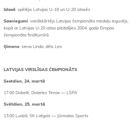
Izlasē
: spēlējis Latvijas U-18 un U-20 izlasēs
Sasniegumi
: vairākkārtējs Latvijas čempionāta medaļu ieguvējs,
kopā ar Latvijas U-20 izlasi piedalījies 2004. gada Eiropas
čempionāta finālturnīrā
Ģimene
: sieva Linda, dēls Leo
LATVIJAS VIRSLĪGAS ČEMPIONĀTS
Sestdien, 24. martā
17:00 Dobelē, Dobeles
Tenax
—
LSPA
Svētdien, 25. martā
13:00 Ludzā, SK
Latgols
— Jūrmalas
Sports