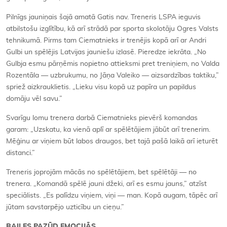
Pilnīgs jauniņais šajā amatā Gatis nav. Treneris LSPA ieguvis
atbilstošu izglītību, kā arī strādā par sporta skolotāju Ogres Valsts
tehnikumā. Pirms tam Ciematnieks ir trenējis kopā arī ar Andri
Gulbi un spēlējis Latvijas jauniešu izlasē. Pieredze iekrāta. „No
Gulbja esmu pārņēmis nopietno attieksmi pret treniņiem, no Valda
Rozentāla — uzbrukumu, no Jāņa Valeiko — aizsardzības taktiku,”
spriež aizkrauklietis. „Lieku visu kopā uz papīra un papildus
domāju vēl savu.”
Svarīgu lomu trenera darbā Ciematnieks pievērš komandas
garam: „Uzskatu, ka vienā aplī ar spēlētājiem jābūt arī trenerim.
Mēģinu ar viņiem būt labos draugos, bet tajā pašā laikā arī ieturēt
distanci.”
Treneris joprojām mācās no spēlētājiem, bet spēlētāji — no
trenera. „Komandā spēlē jauni džeki, arī es esmu jauns,” atzīst
speciālists. „Es palīdzu viņiem, viņi — man. Kopā augam, tāpēc arī
jūtam savstarpējo uzticību un cieņu.”
BAILES PAZŪD EMOCIJĀS