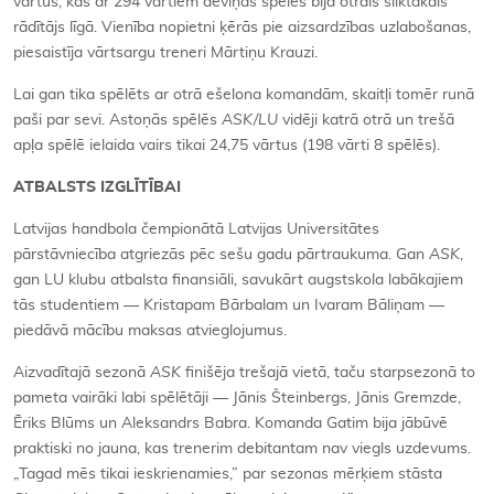
vārtus, kas ar 294 vārtiem deviņās spēlēs bija otrais sliktākais
rādītājs līgā. Vienība nopietni ķērās pie aizsardzības uzlabošanas,
piesaistīja vārtsargu treneri Mārtiņu Krauzi.
Lai gan tika spēlēts ar otrā ešelona komandām, skaitļi tomēr runā
paši par sevi. Astoņās spēlēs
ASK/LU
vidēji katrā otrā un trešā
apļa spēlē ielaida vairs tikai 24,75 vārtus (198 vārti 8 spēlēs).
ATBALSTS IZGLĪTĪBAI
Latvijas handbola čempionātā Latvijas Universitātes
pārstāvniecība atgriezās pēc sešu gadu pārtraukuma. Gan
ASK
,
gan LU klubu atbalsta finansiāli, savukārt augstskola labākajiem
tās studentiem — Kristapam Bārbalam un Ivaram Bāliņam —
piedāvā mācību maksas atvieglojumus.
Aizvadītajā sezonā
ASK
finišēja trešajā vietā, taču starpsezonā to
pameta vairāki labi spēlētāji — Jānis Šteinbergs, Jānis Gremzde,
Ēriks Blūms un Aleksandrs Babra. Komanda Gatim bija jābūvē
praktiski no jauna, kas trenerim debitantam nav viegls uzdevums.
„Tagad mēs tikai ieskrienamies,” par sezonas mērķiem stāsta