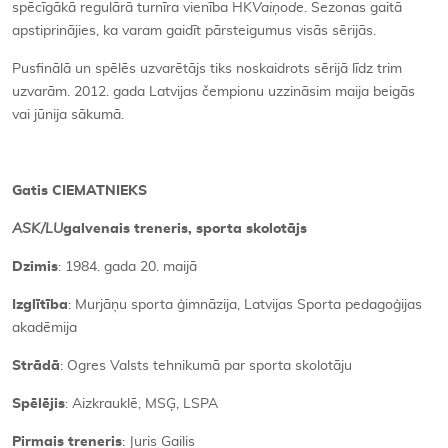
spēcīgākā regulārā turnīra vienība HK
Vaiņode
. Sezonas gaitā
apstiprinājies, ka varam gaidīt pārsteigumus visās sērijās.
Pusfinālā un spēlēs uzvarētājs tiks noskaidrots sērijā līdz trim
uzvarām. 2012. gada Latvijas čempionu uzzināsim maija beigās
vai jūnija sākumā.
Gatis CIEMATNIEKS
ASK/LU
galvenais treneris, sporta skolotājs
Dzimis
: 1984. gada 20. maijā
Izglītība
: Murjāņu sporta ģimnāzija, Latvijas Sporta pedagoģijas
akadēmija
Strādā
: Ogres Valsts tehnikumā par sporta skolotāju
Spēlējis
: Aizkrauklē, MSĢ, LSPA
Pirmais treneris
: Juris Gailis