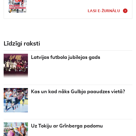
LASI E-ŽURNĀLU
Līdzīgi raksti
Latvijas futbola jubilejas gads
Kas un kad nāks Gulbja paaudzes vietā?
Uz Tokiju ar Grīnberga padomu