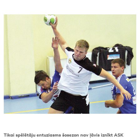
Kontakti
Tikai spēlētāju entuziasms šosezon nav ļāvis iznīkt ASK