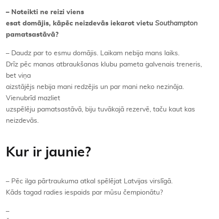
– Noteikti ne reizi viens
esat domājis, kāpēc neizdevās iekarot vietu
Southampton
pamatsastāvā?
– Daudz par to esmu domājis. Laikam nebija mans laiks.
Drīz pēc manas atbraukšanas klubu pameta galvenais treneris,
bet viņa
aizstājējs nebija mani redzējis un par mani neko nezināja.
Vienubrīd mazliet
uzspēlēju pamatsastāvā, biju tuvākajā rezervē, taču kaut kas
neizdevās.
Kur ir jaunie?
– Pēc ilga pārtraukuma atkal spēlējat Latvijas virslīgā.
Kāds tagad radies iespaids par mūsu čempionātu?
–