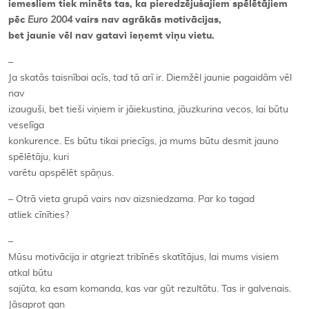
iemesliem tiek minēts tas, ka pieredzējušajiem spēlētājiem
pēc
Euro 2004
vairs nav agrākās motivācijas,
bet jaunie vēl nav gatavi ieņemt viņu vietu.
–
Ja skatās taisnībai acīs, tad tā arī ir. Diemžēl jaunie pagaidām vēl
nav
izauguši, bet tieši viņiem ir jāiekustina, jāuzkurina vecos, lai būtu
veselīga
konkurence. Es būtu tikai priecīgs, ja mums būtu desmit jauno
spēlētāju, kuri
varētu apspēlēt spāņus.
– Otrā vieta grupā vairs nav aizsniedzama. Par ko tagad
atliek cīnīties?
–
Mūsu motivācija ir atgriezt tribīnēs skatītājus, lai mums visiem
atkal būtu
sajūta, ka esam komanda, kas var gūt rezultātu. Tas ir galvenais.
Jāsaprot gan