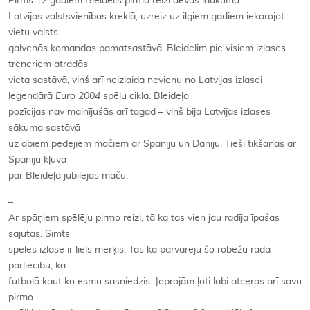
Pirms 12 gadiem Bleidelis pirmo reizi devās laukumā
Latvijas valstsvienības kreklā, uzreiz uz ilgiem gadiem iekarojot
vietu valsts
galvenās komandas pamatsastāvā. Bleidelim pie visiem izlases
treneriem atradās
vieta sastāvā, viņš arī neizlaida nevienu no Latvijas izlasei
leģendārā
Euro 2004
spēļu cikla. Bleideļa
pozīcijas nav mainījušās arī tagad – viņš bija Latvijas izlases
sākuma sastāvā
uz abiem pēdējiem mačiem ar Spāniju un Dāniju. Tieši tikšanās ar
Spāniju kļuva
par Bleideļa jubilejas maču.
–
Ar spāņiem spēlēju pirmo reizi, tā ka tas vien jau radīja īpašas
sajūtas. Simts
spēles izlasē ir liels mērķis. Tas ka pārvarēju šo robežu rada
pārliecību, ka
futbolā kaut ko esmu sasniedzis. Joprojām ļoti labi atceros arī savu
pirmo