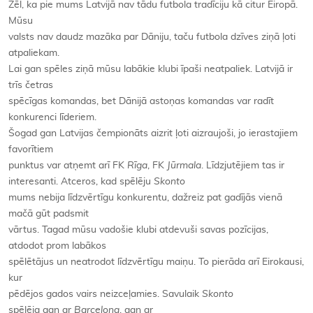
Žēl, ka pie mums Latvijā nav tādu futbola tradīciju kā citur Eiropā.
Mūsu
valsts nav daudz mazāka par Dāniju, taču futbola dzīves ziņā ļoti
atpaliekam.
Lai gan spēles ziņā mūsu labākie klubi īpaši neatpaliek. Latvijā ir
trīs četras
spēcīgas komandas, bet Dānijā astoņas komandas var radīt
konkurenci līderiem.
Šogad gan Latvijas čempionāts aizrit ļoti aizraujoši, jo ierastajiem
favorītiem
punktus var atņemt arī FK
Rīga
, FK
Jūrmala
. Līdzjutējiem tas ir
interesanti. Atceros, kad spēlēju
Skonto
mums nebija līdzvērtīgu konkurentu, dažreiz pat gadījās vienā
mačā gūt padsmit
vārtus. Tagad mūsu vadošie klubi atdevuši savas pozīcijas,
atdodot prom labākos
spēlētājus un neatrodot līdzvērtīgu maiņu. To pierāda arī Eirokausi,
kur
pēdējos gados vairs neizceļamies. Savulaik
Skonto
spēlēja gan ar
Barcelona
, gan ar