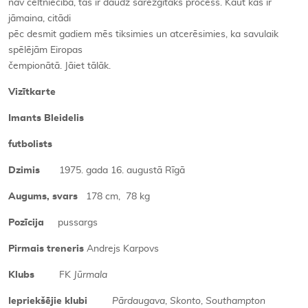
nav celtniecība, tas ir daudz sarežģītāks process. Kaut kas ir
jāmaina, citādi
pēc desmit gadiem mēs tiksimies un atcerēsimies, ka savulaik
spēlējām Eiropas
čempionātā. Jāiet tālāk.
Vizītkarte
Imants Bleidelis
futbolists
Dzimis
1975. gada 16. augustā Rīgā
Augums, svars
178 cm, 78 kg
Pozīcija
pussargs
Pirmais treneris
Andrejs Karpovs
Klubs
FK
Jūrmala
Iepriekšējie klubi
Pārdaugava
,
Skonto
,
Southampton