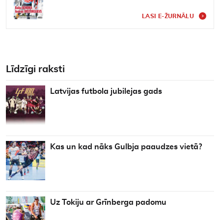
LASI E-ŽURNĀLU
Līdzīgi raksti
Latvijas futbola jubilejas gads
Kas un kad nāks Gulbja paaudzes vietā?
Uz Tokiju ar Grīnberga padomu