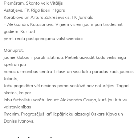
Piemēram,
Skonto
velk Vitālijs
Astafjevs, FK
Rīga
līderi ir Igors
Korabļovs un Artūrs Zakreševskis, FK
Jūrmala
– Aleksandrs Katasonovs. Viņiem visiem jau ir pāri trīsdesmit
gadiem. Kur tad
ņemt reālu pastiprinājumu valstsvienībai.
Manuprāt,
jaunie klubos ir pārāk izlutināti. Pietiek aizvadīt kādu veiksmīgu
spēli un jau
nonāc uzmanības centrā. Izlasē arī visu laiku parādās kāds jaunais
talants,
taču pagaidām vēl neviens pamatsastāvā nav noturējies. Tagad
skatos, ka par
labu futbolistu varētu izaugt Aleksandrs Cauņa, kurš jau ir tuvu
valstsvienības
līmenim. Progresējuši arī liepājnieku aizsargi Oskars Kļava un
Deniss Ivanovs.