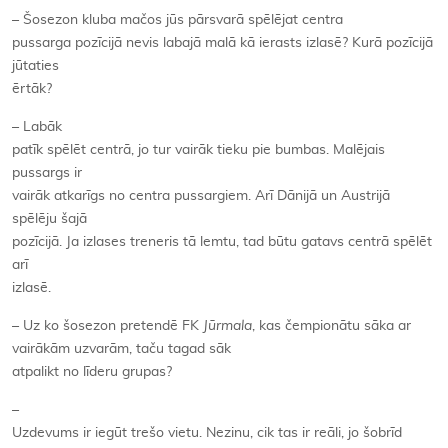
– Šosezon kluba mačos jūs pārsvarā spēlējat centra
pussarga pozīcijā nevis labajā malā kā ierasts izlasē? Kurā pozīcijā
jūtaties
ērtāk?
– Labāk
patīk spēlēt centrā, jo tur vairāk tieku pie bumbas. Malējais
pussargs ir
vairāk atkarīgs no centra pussargiem. Arī Dānijā un Austrijā
spēlēju šajā
pozīcijā. Ja izlases treneris tā lemtu, tad būtu gatavs centrā spēlēt
arī
izlasē.
– Uz ko šosezon pretendē FK
Jūrmala
, kas čempionātu sāka ar
vairākām uzvarām, taču tagad sāk
atpalikt no līderu grupas?
–
Uzdevums ir iegūt trešo vietu. Nezinu, cik tas ir reāli, jo šobrīd