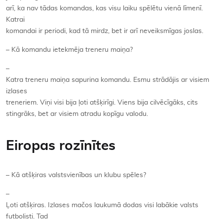
arī, ka nav tādas komandas, kas visu laiku spēlētu vienā līmenī.
Katrai
komandai ir periodi, kad tā mirdz, bet ir arī neveiksmīgas joslas.
– Kā komandu ietekmēja treneru maiņa?
–
Katra treneru maiņa sapurina komandu. Esmu strādājis ar visiem
izlases
treneriem. Viņi visi bija ļoti atšķirīgi. Viens bija cilvēcīgāks, cits
stingrāks, bet ar visiem atradu kopīgu valodu.
Eiropas rozīnītes
– Kā atšķiras valstsvienības un klubu spēles?
–
Ļoti atšķiras. Izlases mačos laukumā dodas visi labākie valsts
futbolisti. Tad