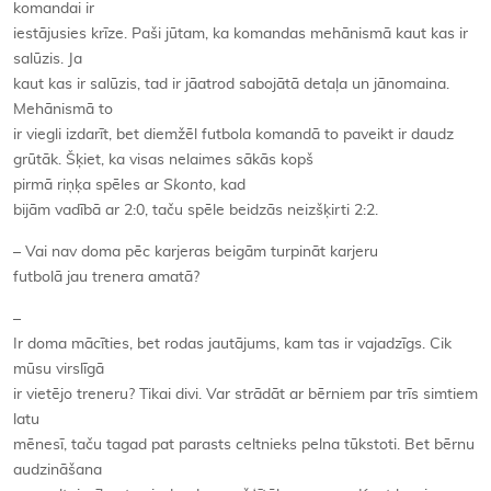
komandai ir
iestājusies krīze. Paši jūtam, ka komandas mehānismā kaut kas ir
salūzis. Ja
kaut kas ir salūzis, tad ir jāatrod sabojātā detaļa un jānomaina.
Mehānismā to
ir viegli izdarīt, bet diemžēl futbola komandā to paveikt ir daudz
grūtāk. Šķiet, ka visas nelaimes sākās kopš
pirmā riņķa spēles ar
Skonto
, kad
bijām vadībā ar 2:0, taču spēle beidzās neizšķirti 2:2.
– Vai nav doma pēc karjeras beigām turpināt karjeru
futbolā jau trenera amatā?
–
Ir doma mācīties, bet rodas jautājums, kam tas ir vajadzīgs. Cik
mūsu virslīgā
ir vietējo treneru? Tikai divi. Var strādāt ar bērniem par trīs simtiem
latu
mēnesī, taču tagad pat parasts celtnieks pelna tūkstoti. Bet bērnu
audzināšana