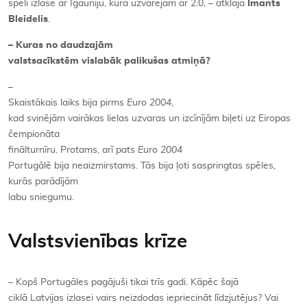
spēli izlasē ar Igauniju, kurā uzvarējām ar 2:0, – atklāja
Imants
Bleidelis
.
– Kuras no daudzajām
valstsacīkstēm vislabāk palikušas atmiņā?
–
Skaistākais laiks bija pirms
Euro 2004
,
kad svinējām vairākas lielas uzvaras un izcīnījām biļeti uz Eiropas
čempionāta
finālturnīru. Protams, arī pats
Euro 2004
Portugālē bija neaizmirstams. Tās bija ļoti saspringtas spēles,
kurās parādījām
labu sniegumu.
Valstsvienības krīze
– Kopš Portugāles pagājuši tikai trīs gadi. Kāpēc šajā
ciklā Latvijas izlasei vairs neizdodas iepriecināt līdzjutējus? Vai