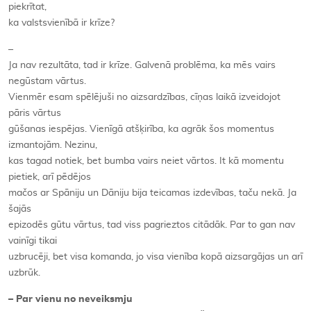
piekrītat,
ka valstsvienībā ir krīze?
–
Ja nav rezultāta, tad ir krīze. Galvenā problēma, ka mēs vairs
negūstam vārtus.
Vienmēr esam spēlējuši no aizsardzības, cīņas laikā izveidojot
pāris vārtus
gūšanas iespējas. Vienīgā atšķirība, ka agrāk šos momentus
izmantojām. Nezinu,
kas tagad notiek, bet bumba vairs neiet vārtos. It kā momentu
pietiek, arī pēdējos
mačos ar Spāniju un Dāniju bija teicamas izdevības, taču nekā. Ja
šajās
epizodēs gūtu vārtus, tad viss pagrieztos citādāk. Par to gan nav
vainīgi tikai
uzbrucēji, bet visa komanda, jo visa vienība kopā aizsargājas un arī
uzbrūk.
– Par vienu no neveiksmju