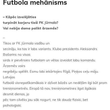
Futbola mehānisms
– Kāpēc izvelējāties
turpināt karjeru tieši FK
Jūrmala
?
Vai nebija doma palikt ārzemēs?
–
Tikos ar FK
Jūrmala
vadību un
secināju, ka tas ir labs variants. Kluba prezidents Aleksandrs
Bašarins no visas
sirds ir pievērsies futbolam un vēlas izveidot labu komandu.
Ārzemēs vairs
negribēju spēlēt. Esmu labi iekārtojies Rīgā, Piņķos ceļu māju.
Latvijas
futbolā visnepatīkamākais ir dzīvot bāzēs un nedēļām ilgi būt prom
treniņnometnēs. Eiropā tā nav, treniņnometnes ilgst ilgākais
desmit dienas, jo
pēc tam cilvēks jau sāk nogurt, ne tik daudz fiziski, bet
psiholoģiski.