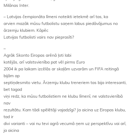
Milānas
Inter
.
– Latvijas čempionāta līmeni noteikti ietekmē arī tas, ka
arvien mazāk mūsu futbolistu saņem labus piedāvājumus no
ārzemju klubiem. Kāpēc
Latvijas futbolisti vairs nav pieprasīti?
–
Agrāk
Skonto
Eiropas arēnā ļoti labi
kotējās, arī valstsvienība pat vēl pirms
Euro
2004
ik pa laikam izcēlās ar skaļām uzvarām un FIFA reitingā
bijām ap
septiņdesmito vietu. Ārzemju klubu treneriem tas bija interesanti,
bet tagad
viņi redz, ka mūsu futbolistiem ne klubu līmenī, ne valstsvienībā
nav
rezultātu. Kam tādi spēlētāji vajadzīgi? Ja aicina uz Eiropas klubu,
tad ir
divi varianti – vai nu tevi agrā vecumā ņem uz perspektīvu vai arī,
ja aicina