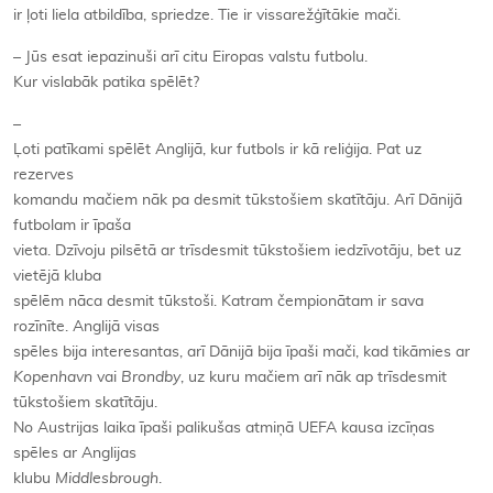
ir ļoti liela atbildība, spriedze. Tie ir vissarežģītākie mači.
– Jūs esat iepazinuši arī citu Eiropas valstu futbolu.
Kur vislabāk patika spēlēt?
–
Ļoti patīkami spēlēt Anglijā, kur futbols ir kā reliģija. Pat uz
rezerves
komandu mačiem nāk pa desmit tūkstošiem skatītāju. Arī Dānijā
futbolam ir īpaša
vieta. Dzīvoju pilsētā ar trīsdesmit tūkstošiem iedzīvotāju, bet uz
vietējā kluba
spēlēm nāca desmit tūkstoši. Katram čempionātam ir sava
rozīnīte. Anglijā visas
spēles bija interesantas, arī Dānijā bija īpaši mači, kad tikāmies ar
Kopenhavn
vai
Brondby
, uz kuru mačiem arī nāk ap trīsdesmit
tūkstošiem skatītāju.
No Austrijas laika īpaši palikušas atmiņā UEFA kausa izcīņas
spēles ar Anglijas
klubu
Middlesbrough
.