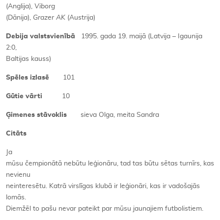
(Anglija),
Viborg
(Dānija),
Grazer AK
(Austrija)
Debija valstsvienībā
1995. gada 19. maijā (Latvija – Igaunija
2:0,
Baltijas kauss)
Spēles izlasē
101
Gūtie vārti
10
Ģimenes stāvoklis
sieva Olga, meita Sandra
Citāts
Ja
mūsu čempionātā nebūtu leģionāru, tad tas būtu sētas turnīrs, kas
nevienu
neinteresētu. Katrā virslīgas klubā ir leģionāri, kas ir vadošajās
lomās.
Diemžēl to pašu nevar pateikt par mūsu jaunajiem futbolistiem.