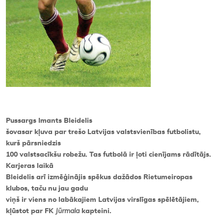
Pussargs Imants Bleidelis
šovasar kļuva par trešo Latvijas valstsvienības futbolistu,
kurš pārsniedzis
100 valstsacīkšu robežu. Tas futbolā ir ļoti cienījams rādītājs.
Karjeras laikā
Bleidelis arī izmēģinājis spēkus dažādos Rietumeiropas
klubos, taču nu jau gadu
viņš ir viens no labākajiem Latvijas virslīgas spēlētājiem,
kļūstot par FK
Jūrmala
kapteini.