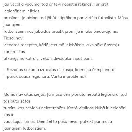
jau vecākā vecumā, tad ar tevi nopietni rēķinās. Tur pret
leģionāriem ir lielas
prasības. Ja aicina, tad jābūt stiprākam par vietējo futbolistu. Mūsu
jaunajiem
futbolistiem nav jābaidās braukt prom, ja ir labs piedāvājums.
Tiesa, nav
vienotas receptes, kādā vecumā ir labākais laiks sākt ārzemju
karjeru. Tas
atkarīgs no katra cilvēka individuālām īpašībām.
– Sezonas sākumā izraisījās diskusija, ka mūsu čempionātā
ir pārāk daudz leģionāru. Vai tā ir problēma?
–
Mums nav citas izejas. Ja mūsu čempionātā nebūtu leģionāru, tad
tas būtu sētas
turnīrs, kas nevienu neinteresētu. Katrā virslīgas klubā ir leģionāri,
kas ir
vadošajās lomās. Diemžēl to pašu nevar pateikt par mūsu
jaunajiem futbolistiem.