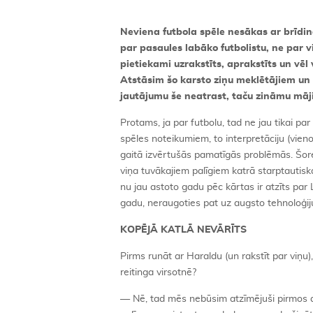
Neviena futbola spēle nesākas ar brīdinā
par pasaules labāko futbolistu, ne par 
pietiekami uzrakstīts, aprakstīts un vēl
Atstāsim šo karsto ziņu meklētājiem un s
jautājumu še neatrast, taču zināmu māj
Protams, ja par futbolu, tad ne jau tikai p
spēles noteikumiem, to interpretāciju (vieno
gaitā izvērtušās pamatīgās problēmās. Šorei
viņa tuvākajiem palīgiem katrā starptautiska
nu jau astoto gadu pēc kārtas ir atzīts par
gadu, neraugoties pat uz augsto tehnoloģij
KOPĒJĀ KATLĀ NEVĀRĪTS
Pirms runāt ar Haraldu (un rakstīt par viņu
reitinga virsotnē?
— Nē, tad mēs nebūsim atzīmējuši pirmos as