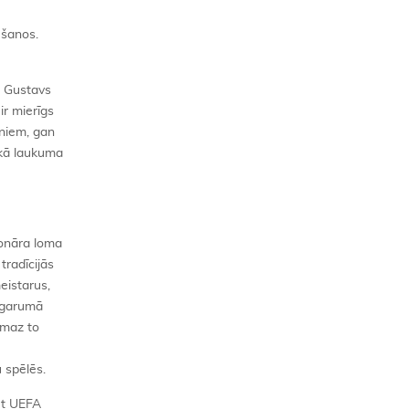
ēšanos.
a Gustavs
ir mierīgs
rniem, gan
 kā laukuma
ionāra loma
tradīcijās
eistarus,
t garumā
emaz to
 spēlēs.
bet UEFA