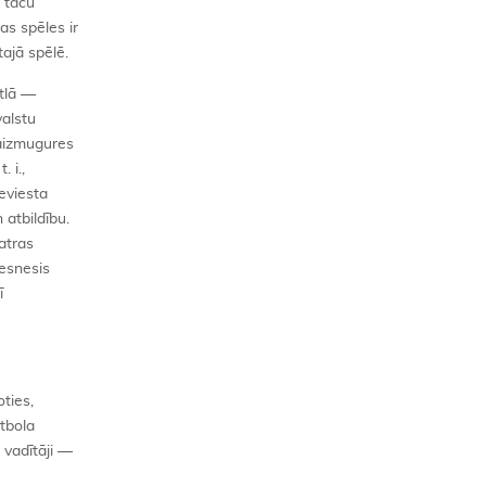
 taču
as spēles ir
tajā spēlē.
atlā —
valstu
 aizmugures
 i.,
eviesta
 atbildību.
atras
iesnesis
ī
oties,
utbola
 vadītāji —