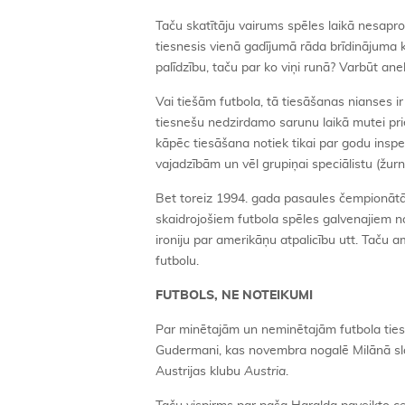
Taču skatītāju vairums spēles laikā nesapro
tiesnesis vienā gadījumā rāda brīdinājuma k
palīdzību, taču par ko viņi runā? Varbūt an
Vai tiešām futbola, tā tiesāšanas nianses i
tiesnešu nedzirdamo sarunu laikā mutei priek
kāpēc tiesāšana notiek tikai par godu inspe
vajadzībām un vēl grupiņai speciālistu (žurnāl
Bet toreiz 1994. gada pasaules čempionātā 
skaidrojošiem futbola spēles galvenajiem no
ironiju par amerikāņu atpalicību utt. Taču a
futbolu.
FUTBOLS, NE NOTEIKUMI
Par minētajām un neminētajām futbola tie
Gudermani, kas novembra nogalē Milānā s
Austrijas klubu
Austria
.