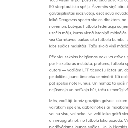
Taču vispirms par paša Haralda paveikto ceļ
90 starptautisko spēļu. Ārzemēs viņš pārstāv
galvaspilsētas iedzīvotāji, esot sava novad
laikā
Daugavas
sporta skolas direktors, no L
novembrī, Latvijas Futbola federācijā saņ
uzcēla māju, kuras vienā istabiņā mitinājās 
visi Carnikavas puikas sita futbola bumbu, u
labs spēles maisītājs. Taču skolā viņš mācī
Pēc vidusskolas beigšanas nokļuva dzīves pi
par Fizkultūras institūtu, protams, futbola s
autors — vadījām LFF tiesnešu lietas un, dab
piedalīties jauno tiesnešu seminārā. Kā apli
pat spēles noteikumus. Un nemaz tā īpaši n
nejūsmoja un netīkoja būt, taču uzmanīgi v
Mēs, vadītāji, toreiz grozījām galvas: laika
vairākām spēlēm, aizbildinoties ar mācībām
vai nu visu, vai neko. Ne velti laika gaitā v
un neapgrūtinot, no futbola loka pazuda. Vit
piedāvādams jaunas spēles. Un, jo Haralds va