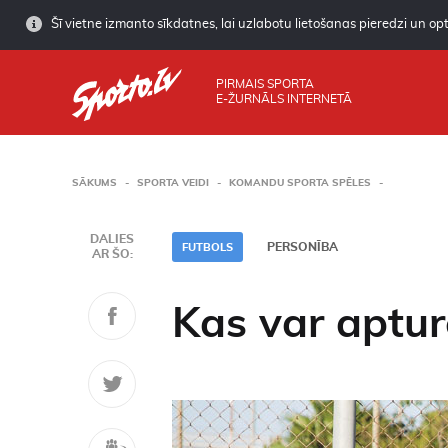
Šī vietne izmanto sīkdatnes, lai uzlabotu lietošanas pieredzi un opti
PIRMAIS SPORTA
E-ŽURNĀLS INTERNETĀ
SĀKUMS
SPORTA VEIDI
KOMANDU SPORTA SPĒLES
DALIES
PERSONĪBA
FUTBOLS
AR ŠO:
Kas var aptu