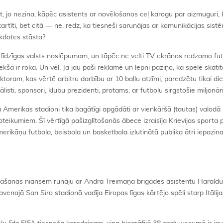
t, jo nezina, kāpēc asistents ar novēlošanos ceļ karogu par aizmuguri,
artīti, bet citā — ne, redz, ka tiesneši sarunājas ar komunikācijas sist
ekdotes stāsta?
r līdzīgas valsts noslēpumam, un tāpēc ne velti TV ekrānos redzamo fut
šā ir roka. Un vēl. Ja jau paši reklamē un lepni paziņo, ka spēlē skatīt
ktoram, kas vērtē arbitru darbību ar 10 ballu atzīmi, paredzētu tikai di
isti, sponsori, klubu prezidenti, protams, ar futbolu sirgstošie miljonāri
Amerikas stadioni tika bagātīgi apgādāti ar vienkāršā (tautas) valodā
teikumiem. Šī vērtīgā pašizglītošanās ābece izraisīja Krievijas sporta 
merikāņu futbola, beisbola un basketbola izlutinātā publika ātri iepazin
sāšanas niansēm runāju ar Andra Treimaņa brigādes asistentu Haraldu
lavenajā
San Siro
stadionā vadīja Eiropas līgas kārtējo spēli starp Itālij