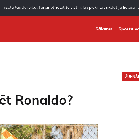
mizētu tās darbību. Turpinot lietot šo vietni, Jūs piekrītat sīkdatņu lietoša
Sākums
Sporta ve
ŽURNĀL
rēt Ronaldo?