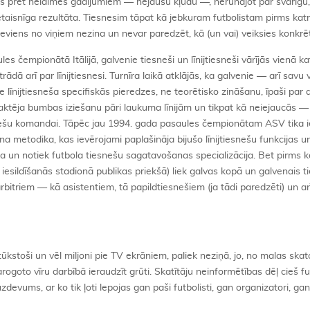
s pret nelaimes gadījumiem — nejaušu kļūdu —, nerunājot par svarīgu,
aisnīga rezultāta. Tiesnesim tāpat kā jebkuram futbolistam pirms katr
neviens no viņiem nezina un nevar paredzēt, kā (un vai) veiksies konkrē
es čempionātā Itālijā, galvenie tiesneši un līnijtiesneši vārījās vienā k
ādā arī par līnijtiesnesi. Turnīra laikā atklājās, ka galvenie — arī savu 
e līnijtiesneša specifiskās pieredzes, ne teorētisko zināšanu, īpaši par
vaktēja bumbas iziešanu pāri laukuma līnijām un tikpat kā neiejaucās — t.
snešu komandai. Tāpēc jau 1994. gada pasaules čempionātam ASV tika i
auna metodika, kas ievērojami paplašināja bijušo līnijtiesnešu funkcijas un
ika un notiek futbola tiesnešu sagatavošanas specializācija. Bet pirms k
esildīšanās stadionā publikas priekšā) liek galvas kopā un galvenais t
bitriem — kā asistentiem, tā papildtiesnešiem (ja tādi paredzēti) un ar
tūkstoši un vēl miljoni pie TV ekrāniem, paliek neziņā, jo, no malas skat
ogoto vīru darbībā ieraudzīt grūti. Skatītāju neinformētības dēļ cieš f
devums, ar ko tik ļoti lepojas gan paši futbolisti, gan organizatori, gan