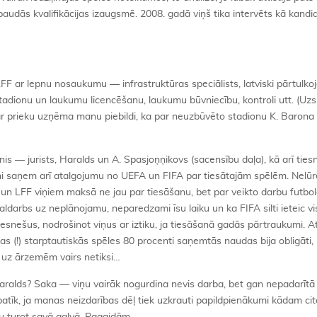
audās kvalifikācijas izaugsmē. 2008. gadā viņš tika intervēts kā kandi
F ar lepnu nosaukumu — infrastruktūras speciālists, latviski pārtulko
stadionu un laukumu licencēšanu, laukumu būvniecību, kontroli utt. (Uzs
r prieku uzņēma manu piebildi, ka par neuzbūvēto stadionu K. Barona 
anis — jurists, Haralds un A. Spasjoņņikovs (sacensību daļa), kā arī tie
iņi saņem arī atalgojumu no UEFA un FIFA par tiesātajām spēlēm. Nelū
 un LFF viņiem maksā ne jau par tiesāšanu, bet par veikto darbu futbol
abaldarbs uz neplānojamu, neparedzami īsu laiku un ka FIFA silti ieteic vi
iesnešus, nodrošinot viņus ar iztiku, ja tiesāšanā gadās pārtraukumi. A
(!) starptautiskās spēles 80 procenti saņemtās naudas bija obligāti,
ad uz ārzemēm vairs netiksi…
ralds? Saka — viņu vairāk nogurdina nevis darba, bet gan nepadarītā 
īk, ja manas neizdarības dēļ tiek uzkrauti papildpienākumi kādam cit