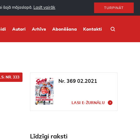
nai šajā mājaslapā.
Lasīt vairāk
TURPINĀT
idi
Autori
Arhīvs
Abonēšana
Kontakti
S: NR. 333
Nr. 369 02.2021
LASI E-ŽURNĀLU
Līdzīgi raksti