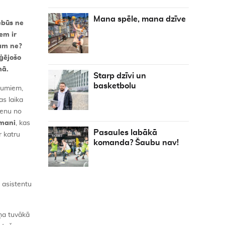
Mana spēle, mana dzīve
ebūs ne
em ir
kam ne?
iģējošo
mā.
Starp dzīvi un
basketbolu
evumiem,
as laika
ienu no
mani
, kas
Pasaules labākā
r katru
komanda? Šaubu nav!
m asistentu
iņa tuvākā