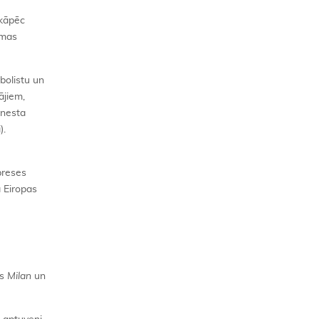
 kāpēc
ēmas
bolistu un
ājiem,
enesta
).
preses
a Eiropas
as
Milan
un