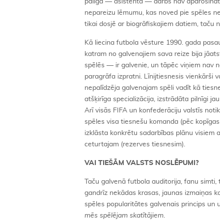
palīga — asistenta — darbs nav apdrošināt
nepareizu lēmumu, kas noved pie spēles net
tikai dosjē ar biogrāfiskajiem datiem, taču 
Kā liecina futbola vēsture 1990. gada pasaul
katram no galvenajiem sava reize bija jāatstr
spēlēs — ir galvenie, un tāpēc viņiem nav n
paragrāfa izpratni. Līnijtiesnesis vienkārši 
nepalīdzēja galvenajam spēli vadīt kā tie
atšķirīga specializācija, izstrādāta pilnīgi j
Arī visās FIFA un konfederāciju valstīs not
spēles visa tiesnešu komanda (pēc kopīgas i
izklāsta konkrētu sadarbības plānu visiem ar
ceturtajam (rezerves tiesnesim).
VAI TIEŠĀM VALSTS NOSLĒPUMI?
Taču galvenā futbola auditorija, fanu simti, 
gandrīz nekādas krasas, jaunas izmaiņas kar
spēles popularitātes galvenais princips un uz
mēs spēlējam skatītājiem
.