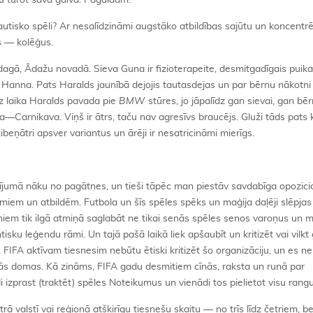
u turot savā galvā. Pagaidām.
utisko spēli? Ar nesalīdzināmi augstāko atbildības sajūtu un koncentr
s — kolēģus.
agā, Ādažu novadā. Sieva Guna ir fizioterapeite, desmitgadīgais puik
Hanna. Pats Haralds jaunībā dejojis tautasdejas un par bērnu nākotni 
dz laika Haralds pavada pie
BMW
stūres, jo jāpalīdz gan sievai, gan bē
a—Carnikava. Viņš ir ātrs, taču nav agresīvs braucējs. Gluži tāds pats
eņātri apsver variantus un ārēji ir nesatricināmi mierīgs.
atījumā nāku no pagātnes, un tieši tāpēc man piestāv savdabīga opozic
miem un atbildēm. Futbola un šīs spēles spēks un maģija daļēji slēpjas 
faniem tik ilgā atmiņā saglabāt ne tikai senās spēles senos varoņus un m
sku leģendu rāmi. Un tajā pašā laikā liek apšaubīt un kritizēt vai vilk
 FIFA aktīvam tiesnesim nebūtu ētiski kritizēt šo organizāciju, un es n
īvās domas. Kā zināms, FIFA gadu desmitiem cīnās, raksta un runā par
 izprast (traktēt) spēles Noteikumus un vienādi tos pielietot visu rangu
trā valstī vai reģionā atšķirīgu tiesnešu skaitu — no trīs līdz četriem, 