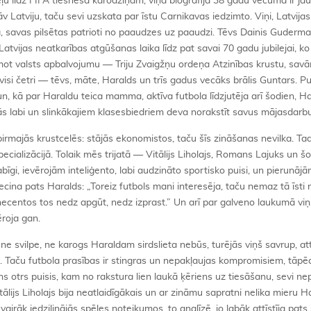
u līdz FIFA tiesneša karodziņam, viņa biogrāfijā 38 gadu vecumā ir ja
 Latviju, taču sevi uzskata par īstu Carnikavas iedzimto. Viņi, Latvija
a, savas pilsētas patrioti no paaudzes uz paaudzi. Tēvs Dainis Guderma
atvijas neatkarības atgūšanas laika līdz pat savai 70 gadu jubilejai, ko
emot valsts apbalvojumu — Triju Zvaigžņu ordeņa Atzinības krustu, sa
visi četri — tēvs, māte, Haralds un trīs gadus vecāks brālis Guntars. Pu
n, kā par Haraldu teica mamma, aktīva futbola līdzjutēja arī šodien, Har
jās labi un slinkākajiem klasesbiedriem deva norakstīt savus mājasdarb
rmajās krustcelēs: stājās ekonomistos, taču šīs zināšanas nevilka. Tad
pecializācijā. Tolaik mēs trijatā — Vitālijs Liholajs, Romans Lajuks un šo
īgi, ievērojām inteliģento, labi audzināto sportisko puisi, un pierunājā
ecina pats Haralds: „Toreiz futbols mani interesēja, taču nemaz tā īsti 
ecentos tos nedz apgūt, nedz izprast.” Un arī par galveno laukumā viņ
ēroja gan.
m ne svilpe, ne karogs Haraldam sirdslieta nebūs, turējās viņš savrup, at
. Taču futbola prasības ir stingras un nepakļaujas kompromisiem, tāpē
iens otrs puisis, kam no rakstura lien laukā ķēriens uz tiesāšanu, sevi n
ālijs Liholajs bija neatlaidīgākais un ar zināmu sapratni nelika mieru 
irāk iedziļinājās spēles noteikumos, to analīzē, jo labāk attīstīja pats