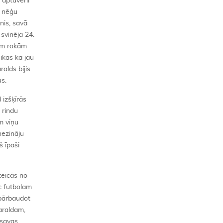
u aptuveni
s nēģu
nis, savā
 svinēja 24.
vām rokām
ikas kā jau
alds bijis
us.
 izšķīrās
 rindu
m viņu
nezināju
š īpaši
teicās no
c futbolam
epārbaudot
Haraldam,
 savas