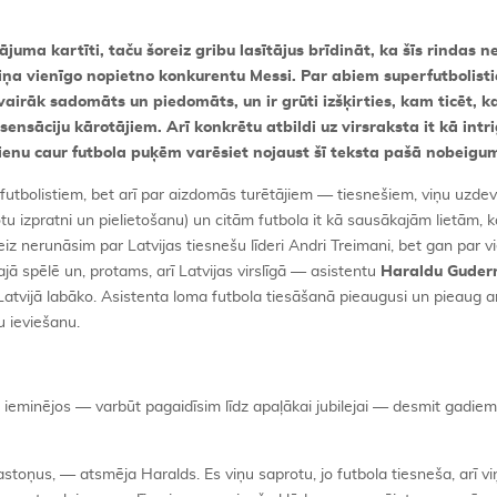
juma kartīti, taču šoreiz gribu lasītājus brīdināt, ka šīs rindas n
viņa vienīgo nopietno konkurentu Messi. Par abiem superfutbolisti
 vairāk sadomāts un piedomāts, un ir grūti izšķirties, kam ticēt, 
ensāciju kārotājiem. Arī konkrētu atbildi uz virsraksta it kā intr
ienu caur futbola puķēm varēsiet nojaust šī teksta pašā nobeigu
ar futbolistiem, bet arī par aizdomās turētājiem — tiesnešiem, viņu uzd
tu izpratni un pielietošanu) un citām futbola it kā sausākajām lietām, k
z nerunāsim par Latvijas tiesnešu līderi Andri Treimani, bet gan par v
jā spēlē un, protams, arī Latvijas virslīgā — asistentu
Haraldu Guder
 Latvijā labāko. Asistenta loma futbola tiesāšanā pieaugusi un pieaug a
u ieviešanu.
), ieminējos — varbūt pagaidīsim līdz apaļākai jubilejai — desmit gadie
toņus, — atsmēja Haralds. Es viņu saprotu, jo futbola tiesneša, arī v