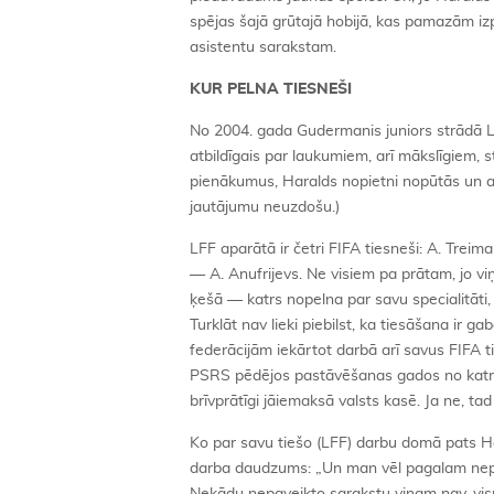
spējas šajā grūtajā hobijā, kas pamazām izp
asistentu sarakstam.
KUR PELNA TIESNEŠI
No 2004. gada Gudermanis juniors strādā LF
atbildīgais par laukumiem, arī mākslīgiem, 
pienākumus, Haralds nopietni nopūtās un a
jautājumu neuzdošu.)
LFF aparātā ir četri FIFA tiesneši: A. Treim
— A. Anufrijevs. Ne visiem pa prātam, jo v
ķešā — katrs nopelna par savu specialitāti,
Turklāt nav lieki piebilst, ka tiesāšana ir g
federācijām iekārtot darbā arī savus FIFA t
PSRS pēdējos pastāvēšanas gados no katras 
brīvprātīgi jāiemaksā valsts kasē. Ja ne, t
Ko par savu tiešo (LFF) darbu domā pats Ha
darba daudzums: „Un man vēl pagalam nepat