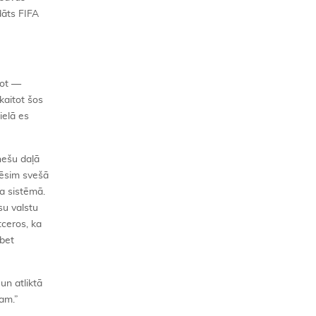
dāts FIFA
jot —
kaitot šos
ielā es
snešu daļā
rēsim svešā
a sistēmā.
su valstu
tceros, ka
 bet
un atliktā
am.”