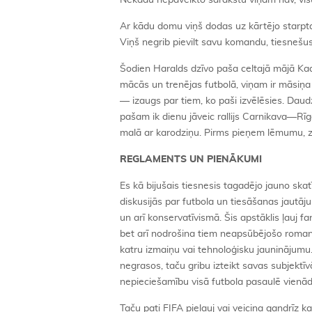
Nekādu nepaveikto sarakstu viņam nav, vis
Ar kādu domu viņš dodas uz kārtējo starpta
Viņš negrib pievilt savu komandu, tiesnešu
Šodien Haralds dzīvo paša celtajā mājā Kad
mācās un trenējas futbolā, viņam ir māsiņa 
— izaugs par tiem, ko paši izvēlēsies. Dau
pašam ik dienu jāveic rallijs Carnikava—Rīg
malā ar karodziņu. Pirms pieņem lēmumu, zib
REGLAMENTS UN PIENĀKUMI
Es kā bijušais tiesnesis tagadējo jauno sk
diskusijās par futbola un tiesāšanas jautāju
un arī konservatīvismā. Šis apstāklis ļauj 
bet arī nodrošina tiem neapsūbējošo romanti
katru izmaiņu vai tehnoloģisku jauninājumu.
negrasos, taču gribu izteikt savas subjekt
nepieciešamību visā futbola pasaulē vienādi
Taču pati FIFA pieļauj vai veicina gandrīz ka