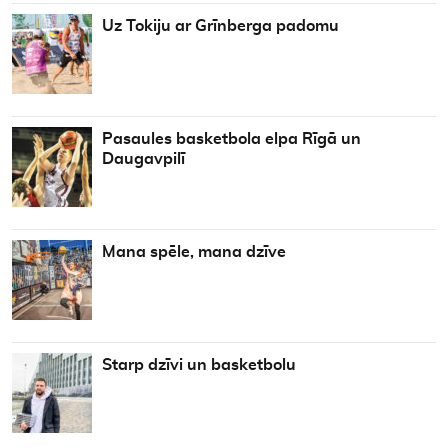
Uz Tokiju ar Grīnberga padomu
Pasaules basketbola elpa Rīgā un
Daugavpilī
Mana spēle, mana dzīve
Starp dzīvi un basketbolu