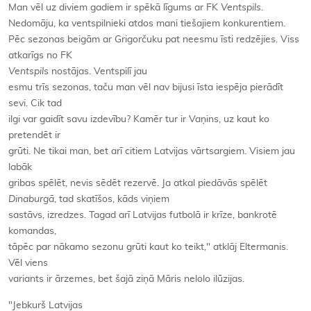
Man vēl uz diviem gadiem ir spēkā līgums ar FK
Ventspils
.
Nedomāju, ka ventspilnieki atdos mani tiešajiem konkurentiem.
Pēc sezonas beigām ar Grigorčuku pat neesmu īsti redzējies. Viss
atkarīgs no FK
Ventspils
nostājas. Ventspilī jau
esmu trīs sezonas, taču man vēl nav bijusi īsta iespēja pierādīt
sevi. Cik tad
ilgi var gaidīt savu izdevību? Kamēr tur ir Vaņins, uz kaut ko
pretendēt ir
grūti. Ne tikai man, bet arī citiem Latvijas vārtsargiem. Visiem jau
labāk
gribas spēlēt, nevis sēdēt rezervē. Ja atkal piedāvās spēlēt
Dinaburgā
, tad skatīšos, kāds viņiem
sastāvs, izredzes. Tagad arī Latvijas futbolā ir krīze, bankrotē
komandas,
tāpēc par nākamo sezonu grūti kaut ko teikt," atklāj Eltermanis.
Vēl viens
variants ir ārzemes, bet šajā ziņā Māris nelolo ilūzijas.
"Jebkurš Latvijas