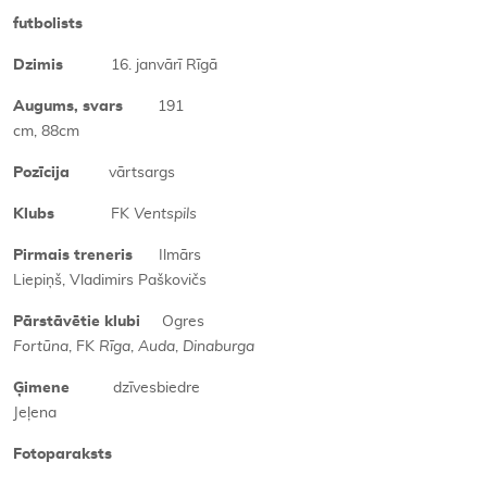
futbolists
Dzimis
16. janvārī Rīgā
Augums, svars
191
cm, 88cm
Pozīcija
vārtsargs
Klubs
FK
Ventspils
Pirmais treneris
Ilmārs
Liepiņš, Vladimirs Paškovičs
Pārstāvētie klubi
Ogres
Fortūna
, FK
Rīga
,
Auda
,
Dinaburga
Ģimene
dzīvesbiedre
Jeļena
Fotoparaksts