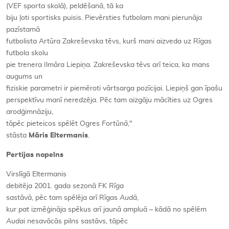
(
VEF
sporta skolā), peldēšanā, tā ka
biju ļoti sportisks puisis. Pievērsties futbolam mani pierunāja
pazīstamā
futbolista Artūra Zakreševska tēvs, kurš mani aizveda uz Rīgas
futbola skolu
pie trenera Ilmāra Liepiņa. Zakreševska tēvs arī teica, ka mans
augums un
fiziskie parametri ir piemēroti vārtsarga pozīcijai. Liepiņš gan īpašu
perspektīvu manī neredzēja. Pēc tam aizgāju mācīties uz Ogres
arodģimnāziju,
tāpēc pieteicos spēlēt Ogres
Fortūnā
,"
stāsta
Māris Eltermanis
.
Pertijas nopelns
Virslīgā Eltermanis
debitēja 2001. gada sezonā FK
Rīga
sastāvā, pēc tam spēlēja arī Rīgas
Audā
,
kur pat izmēģināja spēkus arī jaunā ampluā – kādā no spēlēm
Audai
nesavācās pilns sastāvs, tāpēc