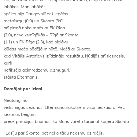
Arī man labāk izdevās čempionāta sākums, beigas varēja būt
labākas. Man labākās
spēles bija Daugavpilī ar
Liepājas
metalurgu
(0:0) un
Skonto
(3:0),
arī pirmā riņķa mačs ar FK
Rīga
(2:0), neveiksmīgākās – Rīgā ar
Skonto
(1:1) un FK
Rīga
(2:3), kad pieļāvu
kļūdas mača pēdējā minūtē. Mačā ar
Skonto
,
kad Vitālijs Astafjevs izlīdzināja rezultātu, kļūdījās arī tiesnesis,
kurš
nefiksēja acīmredzamu
aizmuguri
,"
stāsta Eltermanis.
Domājot par izlasi
Neatarīgi no
veiksmīgās sezonas, Eltermaņa nākotne ir visai neskaidra. Pēc
sezonas beigām
presē parādījās baumas, ka Māris varētu turpināt karjeru
Skonto
.
"Lasīju par
Skonto
, bet neko tādu neesmu dzirdējis.