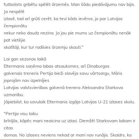
futbolists gribētu spēlēt ārzemēs. Man šādu piedāvājumu nav bijis.
Ja nespēlē
izlasē, tad arī grūti cerēt, ka tevi kāds ievēros, jo par Latvijas
čempionātu
nekur neko daudz nezina. Ja jau pie mums uz čempionātu nenāk
pat vietējie
skatītāji, kur tur radīsies ārzemju skauti."
Lai gan sezonas laikā
Eltermanis saņēma labas atsauksmes, arī
Dinaburgas
galvenais treneris Pertija bieži slavēja savu vārtsargu, Māris
joprojām nav izpelnījies
Latvijas valstsvienības galvenā trenera Aleksandra Starkova
uzmanību.
Jāpiebilst, ka savulaik Eltermanis izgāja Latvijas U-21 izlases skolu.
"Pertija visu laiku
brīnījās, kāpēc mani neaicina uz izlasi. Diemžēl Starkovam laikam ir
citas
domas. No izlases neviens nekad ar mani nav runājis. Skaidrs, ka