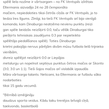
spēlē liela nozīme ir vārtsargam – no FK
Ventspils
izīrētais
Eltermanis aizvadīja 24 no 28 čempionāta
mačiem, nepiedaloties tikai četrās cīņās ar FK
Ventspils
, jo to
liedza īres līgums. Zīmīgi, ka tieši FK
Ventspils
arī bija vienīgā
komanda, kam
Dinaburga
neatņēma nevienu punktu (reizi
gan spēle beidzās neizšķirti 0:0, taču vēlāk
Dinaburgai
tika
piešķirts tehniskais zaudējums 0:3 par nepieteikta
spēlētāja piedalīšanos spēlē). Toties
Dinaburga
krietni pabojāja nervus pārējām divām mūsu futbola lielā trijnieka
vienībām,
divreiz spēlējot neizšķirti 0:0 ar
Liepājas
metalurgu
un nopelnot septiņus punktus četros mačos ar
Skonto
(3:0, 3:0 un 1:1). Tieši šajos mačos arī vislabāk izpaudās
Māra vārtsarga talants. Neticami, ka Eltermanis ar futbolu sāka
nodarboties
tikai 15 gadu vecumā.
"Bērnībā izmēģināju
daudzus sporta veidus. Kādu laiku trenējos brīvajā cīņā,
taekvondo, basketbolā