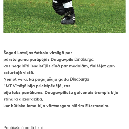
Šogad Latvijas futbola virslīgā par
pārsteigumu parūpējās Daugavpils
Dinaburga
,
kas negaidīti iesaistījās cīņā par medaļām, finišējot gan
ceturtajā vietā.
Ņemot vērā, ka pagājušajā gadā
Dinaburga
LMT Virslīgā
bija priekšpēdējā, tas
bija labs panākums. Daugavpiliešu galvenais trumpis bija
stingra aizsardzība,
kur būtiska loma bija vārtsargam Mārim Eltermanim.
Pagājušajā gadā tikai