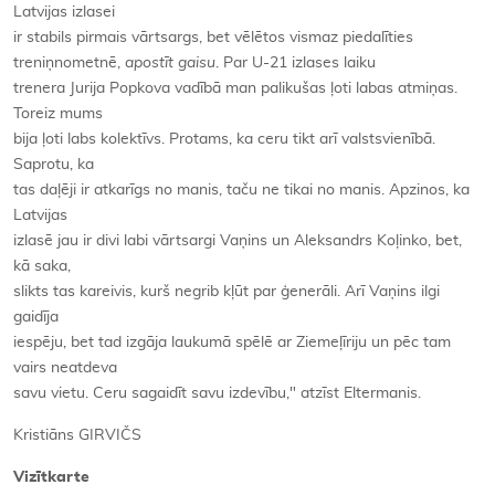
Latvijas izlasei
ir stabils pirmais vārtsargs, bet vēlētos vismaz piedalīties
treniņnometnē,
apostīt gaisu
. Par U-21 izlases laiku
trenera Jurija Popkova vadībā man palikušas ļoti labas atmiņas.
Toreiz mums
bija ļoti labs kolektīvs. Protams, ka ceru tikt arī valstsvienībā.
Saprotu, ka
tas daļēji ir atkarīgs no manis, taču ne tikai no manis. Apzinos, ka
Latvijas
izlasē jau ir divi labi vārtsargi Vaņins un Aleksandrs Koļinko, bet,
kā saka,
slikts tas kareivis, kurš negrib kļūt par ģenerāli. Arī Vaņins ilgi
gaidīja
iespēju, bet tad izgāja laukumā spēlē ar Ziemeļīriju un pēc tam
vairs neatdeva
savu vietu. Ceru sagaidīt savu izdevību," atzīst Eltermanis.
Kristiāns GIRVIČS
Vizītkarte