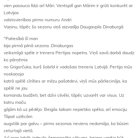
vien pasauca līdzi arī Māri. Ventspilī gan Mārim ir grūti konkurēt ar
Latvijas
valstsvienības
pirmo numuru
Andri
Vaņinu, tāpēc šo sezonu viņš aizvadīja Daugavpils
Dinaburgā
.
"Patiesībā šī man
bija pirmā pilnā sezona.
Dinaburgas
veiksmīgā spēle ir trenera Pertijas nopelns. Viņš savā darbā daudz
ko pārņēmis
no Grigorčuka, kurš šobrīd ir vadošais treneris Latvijā. Pertija mūs
noskaņoja
katrā spēlē cīnīties ar milzu pašatdevi, viņš mūs pārliecināja, ka
spēlē ne jau
komandu budžeti, bet dzīvi cilvēki, tāpēc uzvarēt var visus. Uz
katru maču
gājām kā uz pēdējo. Beigās laikam nepietika spēka, arī emociju.
Tāpat uzlēcām
augstāk par galvu – pirms sezonas neviens nedomāja, ka būsim
ceturtajā vietā.