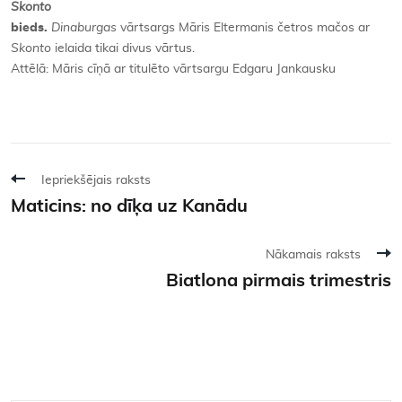
Skonto
bieds.
Dinaburgas
vārtsargs Māris Eltermanis četros mačos ar
Skonto
ielaida tikai divus vārtus.
Attēlā: Māris cīņā ar titulēto vārtsargu Edgaru Jankausku
Iepriekšējais raksts
Maticins: no dīķa uz Kanādu
Nākamais raksts
Biatlona pirmais trimestris