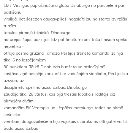
LMT Virslīgas
paplašināšana glāba
Dinaburgu
no pārspēlēm par
palikšanu
virslīgā, bet šosezon daugavpilieši negaidīti jau no starta izvirzījās
turnīra
tabulas pirmajā trijniekā.
Dinaburga
noturējās šajās pozīcijās līdz pat finālturnīram, taču finišam spēka
nepietika –
otrajā posmā gruzīna Tamaza Pertijas trenētā komanda izcīnīja
tikai 6 no iespējamiem
30 punktiem. Tā kā
Dinaburga
budžeta un attiecīgi arī
sastāva ziņā nespēja konkurēt ar vadošajām vienībām, Pertija lika
uzsvaru uz
disciplinētu spēli no aizsardzības.
Dinaburga
zaudēja tikai 28 vārtus, kas bija trešais labākais rādītājs aiz
pirmajām divām
komandām FK
Ventspils
un
Liepājas metalurga
, toties no pirmā
sešnieka
vienībām daugavpiliešiem bija vājākais uzbrukums (36 gūtie vārti).
Šādā aizsardzības