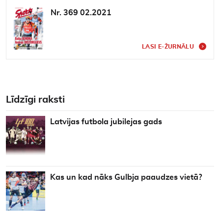
Nr. 369 02.2021
LASI E-ŽURNĀLU
Līdzīgi raksti
Latvijas futbola jubilejas gads
Kas un kad nāks Gulbja paaudzes vietā?