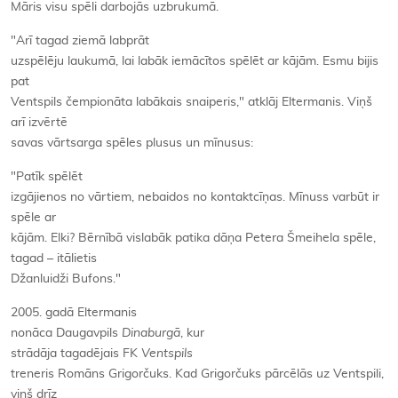
Māris visu spēli darbojās uzbrukumā.
"Arī tagad ziemā labprāt
uzspēlēju laukumā, lai labāk iemācītos spēlēt ar kājām. Esmu bijis
pat
Ventspils čempionāta labākais snaiperis," atklāj Eltermanis. Viņš
arī izvērtē
savas vārtsarga spēles plusus un mīnusus:
"Patīk spēlēt
izgājienos no vārtiem, nebaidos no kontaktcīņas. Mīnuss varbūt ir
spēle ar
kājām. Elki? Bērnībā vislabāk patika dāņa Petera Šmeihela spēle,
tagad – itālietis
Džanluidži Bufons."
2005. gadā Eltermanis
nonāca Daugavpils
Dinaburgā
, kur
strādāja tagadējais FK
Ventspils
treneris Romāns Grigorčuks. Kad Grigorčuks pārcēlās uz Ventspili,
viņš drīz