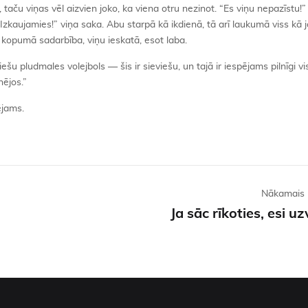
n, taču viņas vēl aizvien joko, ka viena otru nezinot. “Es viņu nepazīstu!
“Izkaujamies!” viņa saka. Abu starpā kā ikdienā, tā arī laukumā viss kā j
kopumā sadarbība, viņu ieskatā, esot laba.
ešu pludmales volejbols — šis ir sieviešu, un tajā ir iespējams pilnīgi vi
ējos.”
ējams.
Nākamais 
Ja sāc rīkoties, esi u