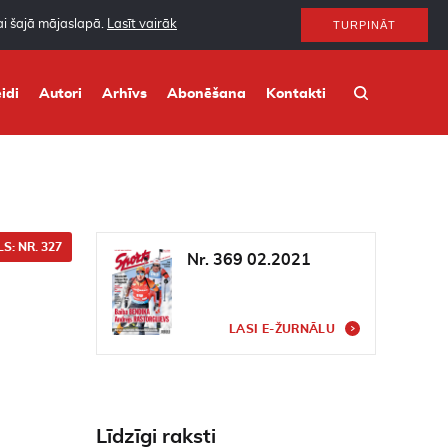
nai šajā mājaslapā.
Lasīt vairāk
TURPINĀT
idi
Autori
Arhīvs
Abonēšana
Kontakti
S: NR. 327
Nr. 369 02.2021
LASI E-ŽURNĀLU
Līdzīgi raksti