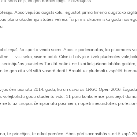
ik šāds ceļš, lai gan darbietilpīgs, ir aizraujošs.
esiju. Absolvējušas augstskolu, iegūstot pirmā līmeņa augstāko izglītī
abas plāno akadēmijā stāties vēlreiz. Īsi pirms akadēmiskā gada noslēg
a.
ilizējuši šā sporta veida saimi. Abas ir pārliecinātas, ka pludmales vo
tnē — visi seko, visiem patīk. Cilvēki Latvijā ir kvēli pludmales volejbol
, secinājušas jaunietes Turklāt notiek ne tikai līdzjušana labāko gaitām, 
Un ko gan citu vēl siltā vasarā darīt? Braukt uz pludmali uzspēlēt bumb
tvijas čempionātā 2014. gadā, kā arī uzvaras
ERGO Open 2016
, šāgada
les volejbolistu godu studentu vidū, 11 pāru konkurencē pārspējot dāma
 tēmēts uz Eiropas čempionāta posmiem, nopietni iesaistoties profesion
a, te priecājas, te atkal pamāca. Abas pārī sacensībās startē kopš 20