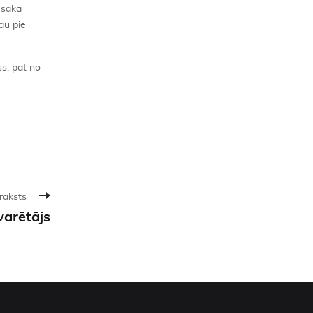
” saka
au pie
ss, pat no
raksts
zvarētājs