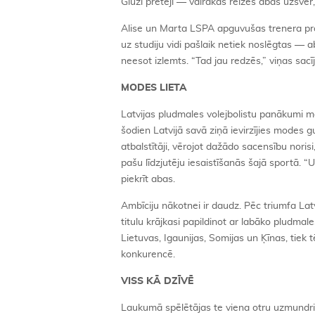
Gluži pretēji — vairākas reizes abas uzsver, c
Alise un Marta LSPA apguvušas trenera prof
uz studiju vidi pašlaik netiek noslēgtas — 
neesot izlemts. “Tad jau redzēs,” viņas sacīj
MODES LIETA
Latvijas pludmales volejbolistu panākumi mob
šodien Latvijā savā ziņā ievirzījies modes gul
atbalstītāji, vērojot dažādo sacensību norisi
pašu līdzjutēju iesaistīšanās šajā sportā. “
piekrīt abas.
Ambīciju nākotnei ir daudz. Pēc triumfa La
titulu krājkasi papildinot ar labāko pludma
Lietuvas, Igaunijas, Somijas un Ķīnas, tiek
konkurencē.
VISS KĀ DZĪVĒ
Laukumā spēlētājas te viena otru uzmundrin