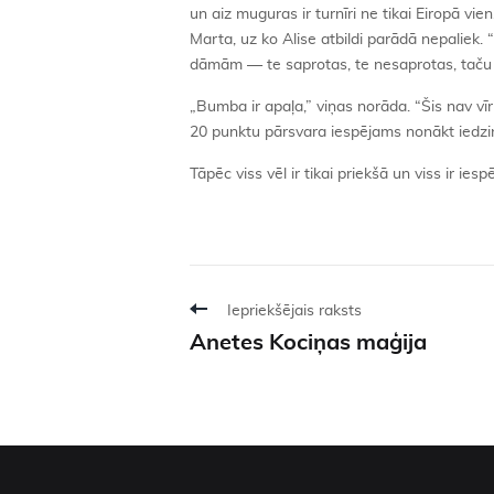
un aiz muguras ir turnīri ne tikai Eiropā vie
Marta, uz ko Alise atbildi parādā nepaliek. 
dāmām — te saprotas, te nesaprotas, taču 
„Bumba ir apaļa,” viņas norāda. “Šis nav vīri
20 punktu pārsvara iespējams nonākt iedzin
Tāpēc viss vēl ir tikai priekšā un viss ir iesp
Iepriekšējais raksts
Anetes Kociņas maģija