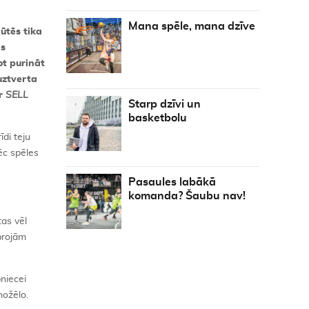
Mana spēle, mana dzīve
ūtēs tika
as
ot purināt
uztverta
ar
SELL
Starp dzīvi un
basketbolu
di teju
pēc spēles
Pasaules labākā
komanda? Šaubu nav!
tas vēl
projām
bniecei
nožēlo.