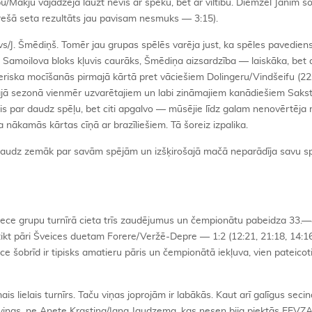
pu/Makjū vajadzēja lauzt nevis ar spēku, bet ar viltību. Diemžēl Jānim šo
(trešā seta rezultāts jau pavisam nesmuks — 3:15).
/J. Šmēdiņš. Tomēr jau grupas spēlēs varēja just, ka spēles pavediens,
 Samoilova bloks kļuvis caurāks, Šmēdiņa aizsardzība — laiskāka, bet
eriska mocīšanās pirmajā kārtā pret vāciešiem Dolingeru/Vindšeifu (22:
jā sezonā vienmēr uzvarētajiem un labi zināmajiem kanādiešiem Sakst
ijis par daudz spēļu, bet citi apgalvo — mūsējie līdz galam nenovērtēja
nākamās kārtas cīņā ar brazīliešiem. Tā šoreiz izpalika.
nedaudz zemāk par savām spējām un izšķirošajā mačā neparādīja savu spē
ece grupu turnīrā cieta trīs zaudējumus un čempionātu pabeidza 33.—4
ikt pāri Šveices duetam Forere/Veržē-Depre — 1:2 (12:21, 21:18, 14:1
e šobrīd ir tipisks amatieru pāris un čempionātā iekļuva, vien pateicot
s lielais turnīrs. Taču viņas joprojām ir labākās. Kaut arī galīgus seci
ne viņas, ne Anete Krastiņa/Jana Jaudzema, kas nesen bija piektās EEVZ