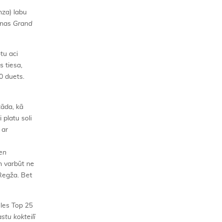
nza) labu
onas
Grand
tu aci
 tiesa,
0 duets.
tāda, kā
 platu soli
 ar
en
un varbūt ne
 Regža. Bet
ules Top 25
stu kokteilī