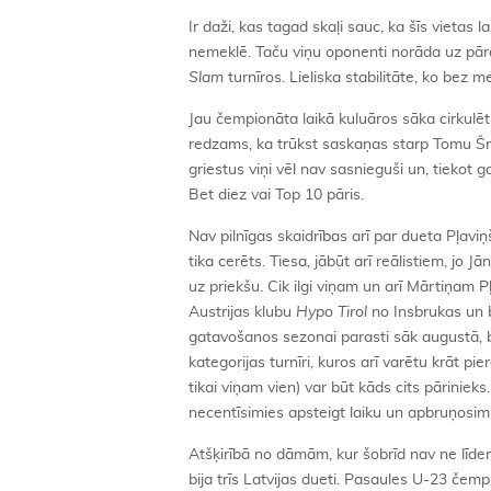
Ir daži, kas tagad skaļi sauc, ka šīs vietas 
nemeklē. Taču viņu oponenti norāda uz pār
Slam
turnīros. Lieliska stabilitāte, ko bez 
Jau čempionāta laikā kuluāros sāka cirkul
redzams, ka trūkst saskaņas starp Tomu Šm
griestus viņi vēl nav sasnieguši un, tiekot 
Bet diez vai Top 10 pāris.
Nav pilnīgas skaidrības arī par dueta Pļav
tika cerēts. Tiesa, jābūt arī reālistiem, jo Jā
uz priekšu. Cik ilgi viņam un arī Mārtiņam P
Austrijas klubu
Hypo Tirol
no Insbrukas un b
gatavošanos sezonai parasti sāk augustā, b
kategorijas turnīri, kuros arī varētu krāt p
tikai viņam vien) var būt kāds cits pārinie
necentīsimies apsteigt laiku un apbruņosim
Atšķirībā no dāmām, kur šobrīd nav ne līde
bija trīs Latvijas dueti. Pasaules U-23 čemp