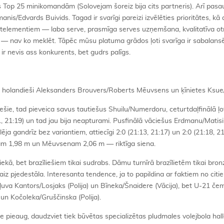
s Top 25 minikomandām (Solovejam šoreiz bija cits partneris). Arī pas
is/Edvards Buivids. Tagad ir svarīgi pareizi izvēlēties prioritātes, kā a
atelementiem — laba serve, prasmīga serves uzņemšana, kvalitatīva ot
loks — nav ko meklēt. Tāpēc mūsu platuma grādos ļoti svarīga ir sabalans
 ir nevis ass konkurents, bet gudrs palīgs.
 holandieši Aleksanders Brouvers/Roberts Mēuvsens un ķīnietes Ksue
ešie, tad pieveica savus tautiešus Shuilu/Numerdoru, ceturtdaļfinālā ļot
1, 21:19) un tad jau bija neapturami. Pusfinālā vāciešus Erdmanu/Matis
lēja gandrīz bez variantiem, attiecīgi 2:0 (21:13, 21:17) un 2:0 (21:18, 21
ram 1,98 m un Mēuvsenam 2,06 m — riktīga siena.
ekā, bet brazīliešiem tikai sudrabs. Dāmu turnīrā brazīlietēm tikai bron
iz pjedestāla. Interesanta tendence, ja to papildina ar faktiem no citi
uva Kantors/Losjaks (Polija) un Bīneka/Šnaidere (Vācija), bet U-21 če
 un Kočoleka/Gruščinska (Polija).
te pieaug, daudzviet tiek būvētas specializētas pludmales volejbola hall