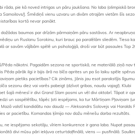
labi rāda, pie kā noved intrigas un pāru jaukšana. No laba (olimpiskā bro
a Samoilovs/J. Šmēdiņš vienu uzvaru un divām otrajām vietām šīs sez
meistarības kortā nevar panākt.
ēt dažādas baumas par drīzām pārmaiņām pāru sastāvos. Ar neapbruņo
ēdiņu un Ruslanu Sorokinu, kuri brauc pa paralēlām sliedēm. Tiesa kas
galā ar savām vājībām spēlē un psiholoģijā, droši var būt pasaules Top 2
iņš/Pēda nākotni. Pagaidām sezona ne sportiskā, ne materiālā ziņā nav 
nis Pēda pārāk ilgi ir bijis ārā no bīča aprites un pa šo laiku spēle spērusi
ļaviņam pietiks pacietības? Cik zināms, Jānis jau esot parakstījis līgumu
īča sezonu diez vai varēs pabeigt (dzīvot gribas, naudu vajag!). Klubi
et šajā mēnesī ir divi
Grand Slam
posmi un vēl divi oktobrī. Tāpat ir
op
ieredzi un saspēlētību, tāpēc ļoti iespējams, ka tur Mārtiņam Pļaviņam (
ks. Mazā valstī kandidātu nav daudz — Aleksandrs Solovejs vai Haralds
ies ar pacietību. Komandas ķīmija nav dažu mēnešu darba rezultāts.
ru, ne iespējamo sekotāju, vīriem konkurence ir gana laba. Nupat pasa
ionātā divi mūsu pāri iekļuva ceturtdaļfinālā, viens — pusfinālā.
Saulkra