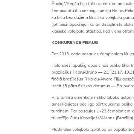
Āboliņš/Regža bija tūlīt aiz četrām pasaule
čempionātā itin sekmīgi spēlēja Reinis Pekman
ka bīčā bez dažiem klasiskā volejbola pam
(ļoti bieži apakšējā), kā arī disciplinēts b
klasiskā volejbola attīstība, kad viens otram
KONKURENCE PIEAUG
Par 2013. gada pasaules čempioniem kļuva
Holandieši apakšgrupas cīņās palika tikai tr
brazīliešus Pedru/Bruno — 2:1 (21:17, 19:2
finālā brazīliešus Rikardu/Alvaro Fiļju apspē
izcelt šā pāra fiziskos dotumus — Bruove
Vīru turnīrā amerikāņi netika labāko astoņni
amerikānietes pēc ilga pārtraukuma palika a
turnīriem. Par pasaules U-23 čempioniem kļ
triumfēja Gutu Karvalješs/Alisons (Brazīlija)
Pludmales volejbola izplatība un popularitā