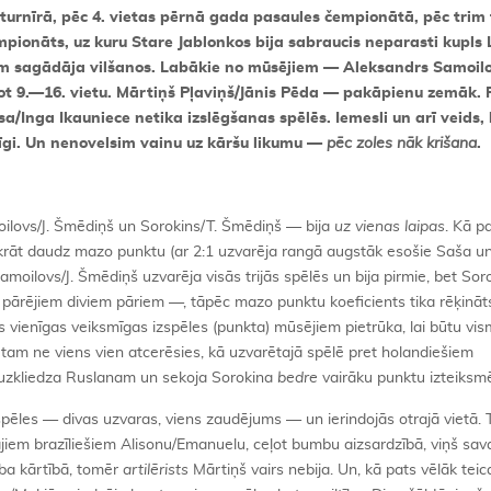
turnīrā, pēc 4. vietas pērnā gada pasaules čempionātā, pēc trim 
ionāts, uz kuru Stare Jablonkos bija sabraucis neparasti kupls 
iem sagādāja vilšanos. Labākie no mūsējiem — Aleksandrs Samoilo
ot 9.—16. vietu. Mārtiņš Pļaviņš/Jānis Pēda — pakāpienu zemāk. 
Inga Ikauniece netika izslēgšanas spēlēs. Iemesli un arī veids, 
rīgi. Un nenovelsim vainu uz kāršu likumu —
pēc zoles nāk krišana
.
oilovs/J. Šmēdiņš un Sorokins/T. Šmēdiņš — bija
uz vienas laipas
. Kā p
iekrāt daudz mazo punktu (ar 2:1 uzvarēja rangā augstāk esošie Saša un
amoilovs/J. Šmēdiņš uzvarēja visās trijās spēlēs un bija pirmie, bet Sor
ārējiem diviem pāriem —, tāpēc mazo punktu koeficients tika rēķināts
vienīgas veiksmīgas izspēles (punkta) mūsējiem pietrūka, lai būtu vism
 tam ne viens vien atcerēsies, kā uzvarētajā spēlē pret holandiešiem
uzkliedza Ruslanam un sekoja Sorokina
bedre
vairāku punktu izteiksm
spēles — divas uzvaras, viens zaudējums — un ierindojās otrajā vietā. 
iem brazīliešiem Alisonu/Emanuelu, ceļot bumbu aizsardzībā, viņš sav
rba kārtībā, tomēr
artilērists
Mārtiņš vairs nebija. Un, kā pats vēlāk teica