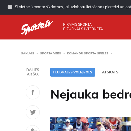
Šī vietne izmanto sīkdatnes, lai uzlabotu lietošanas pieredzi un opti
PIRMAIS SPORTA
E-ŽURNĀLS INTERNETĀ
SĀKUMS
SPORTA VEIDI
KOMANDU SPORTA SPĒLES
DALIES
ATSKATS
PLUDMALES VOLEJBOLS
AR ŠO:
Nejauka bedr