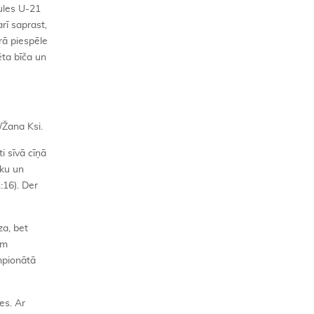
aules U-21
rī saprast,
rā piespēle
ēta bīča un
/Žana Ksi.
i sīvā cīņā
iku un
:16). Der
za, bet
em
mpionātā
es. Ar