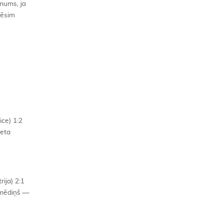
 mums, ja
pēsim
ce) 1:2
ieta
ija) 2:1
 Šmēdiņš —