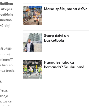
fināliem
Mana spēle, mana dzīve
Latvijas
vs/Jānis
Ruslans
kā viņi
Starp dzīvi un
basketbolu
aši vēlāk
 Jānis)…
okinam/T.
Pasaules labākā
 tikai šo
komanda? Šaubu nav!
az trešie.
ē.
Tiesa,
ainoja
, tas arī