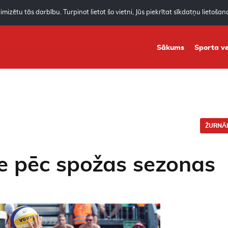
mizētu tās darbību. Turpinot lietot šo vietni, Jūs piekrītat sīkdatņu lietoša
Sākums
Sporta ve
ŽURNĀL
e pēc spožas sezonas