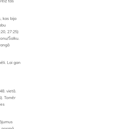
reiz tās
 kas bija
 abu
20, 27:25)
onu/Šalku.
 rangā
li. Lai gan
8. vietā.
6). Tomēr
ies
nājumus
A posmā,