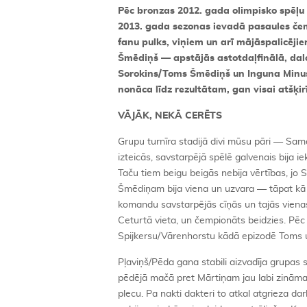
Pēc bronzas 2012. gada olimpisko spēļu 
2013. gada sezonas ievadā pasaules čemp
fanu pulks, viņiem un arī mājāspalicēj
Šmēdiņš — apstājās astotdaļfinālā, dal
Sorokins/Toms Šmēdiņš un Inguna Minusa/
nonāca līdz rezultātam, gan visai atšķi
VĀJĀK, NEKĀ CERĒTS
Grupu turnīra stadijā divi mūsu pāri — Sam
izteicās, savstarpējā spēlē galvenais bija 
Taču tiem beigu beigās nebija vērtības, jo S
Šmēdiņam bija viena un uzvara — tāpat kā p
komandu savstarpējās cīņās un tajās vienas 
Ceturtā vieta, un čempionāts beidzies. Pēc
Spijkersu/Vārenhorstu kādā epizodē Toms 
Pļaviņš/Pēda gana stabili aizvadīja grupas 
pēdējā mačā pret Mārtiņam jau labi zināmaj
plecu. Pa nakti dakteri to atkal atgrieza da