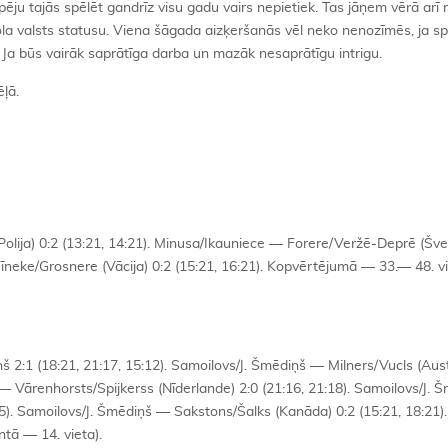
ju tajās spēlēt gandrīz visu gadu vairs nepietiek. Tas jāņem vērā arī
la valsts statusu. Viena šāgada aizķeršanās vēl neko nenozīmēs, ja s
. Ja būs vairāk saprātīga darba un mazāk nesaprātīgu intrigu.
ļā.
lija) 0:2 (13:21, 14:21). Minusa/Ikauniece — Forere/Veržē-Deprē (Švei
Bīneke/Grosnere (Vācija) 0:2 (15:21, 16:21). Kopvērtējumā — 33.— 48. v
2:1 (18:21, 21:17, 15:12). Samoilovs/J. Šmēdiņš — Milners/Vucls (Austr
 — Vārenhorsts/Spijkerss (Nīderlande) 2:0 (21:16, 21:18). Samoilovs/J.
:25). Samoilovs/J. Šmēdiņš — Sakstons/Šalks (Kanāda) 0:2 (15:21, 18:21).
tā — 14. vieta).