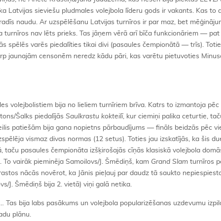
ka Latvijas sieviešu pludmales volejbola līderu gods ir vakants. Kas to
adīs naudu. Ar uzspēlēšanu Latvijas turnīros ir par maz, bet mēģināju
 turnīros nav lēts prieks. Tas jāņem vērā arī bīča funkcionāriem — pa
jās spēlēs varēs piedalīties tikai divi (pasaules čempionātā — trīs). Tot
arp jaunajām censonēm neredz kādu pāri, kas varētu pietuvoties Minus
volejbolistiem bija no lieliem turnīriem brīva. Katrs to izmantoja pē
tons/Šalks piedalījās
Saulkrastu kokteilī
, kur ciemiņi palika ceturtie, t
teilis patiešām bija gana nopietns pārbaudījums — fināls beidzās pēc v
zspēlēja vismaz divas normas (12 setus). Toties jau izskatījās, ka šis du
okā, taču pasaules čempionāta izšķirošajās cīņās klasiskā volejbola do
s. To vairāk pieminēja Samoilovs/J. Šmēdiņš, kam
Grand Slam
turnīros 
krastos nācās novērot, ka Jānis pieļauj par daudz tā saukto nepiespiest
/J. Šmēdiņš bija 2. vietā) viņi galā netika.
… Tas bija labs pasākums un volejbola popularizēšanas uzdevumu izpild
adu plānu.