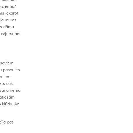
 aizņems?
ms iekarot
t ja mums
ies dāmu
as/Jursones
c saviem
aču pasaules
ieniem
ets sāk
māšana ņēma
patiešām
o kļūdu. Ar
īja pat