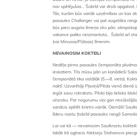
nav spēlējušas… Šobrīd var droši apgalvot, 
Tās, kurām būs vairāk uzņēmības un kas atr
pasaules
Challanger
vai pat augstāka ranga
būs pieci augsta līmeņa vīru pāri, olimpiska
vakance paliks neizmantota… Šobrīd arī st
(vai Minusas/Pūliņas) līmenim.
NEVAINOSIM KOKTEILI
Nedēļa pirms pasaules čempionāta pludmales 
ieskatiem. Trīs mūsu pāri un kanādieši Saks
čempionātā tika vistālāk (5.—8. vieta). Kok
naktī. Uzvarētāji Pļaviņš/Pēda vienā dienā i
iegūt savu rokrakstu. Pēda bija lielisks bl
virsroku. Par nogurumu viņi gan nesūkstījā
sanācis spēlēt krietni vairāk. Diemžēl Saul
līderu nastu (tobrīd pasaules rangā Samoilovs
Lai vai kā — nevainosim
Saulkrastu kokteili
labāk kā ogļracis Aleksejs Stahanovs piecg