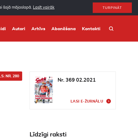
nai šajā mājaslapā.
Lasīt vairāk
TURPINĀT
idi
Autori
Arhīvs
Abonēšana
Kontakti
S: NR. 280
Nr. 369 02.2021
LASI E-ŽURNĀLU
Līdzīgi raksti