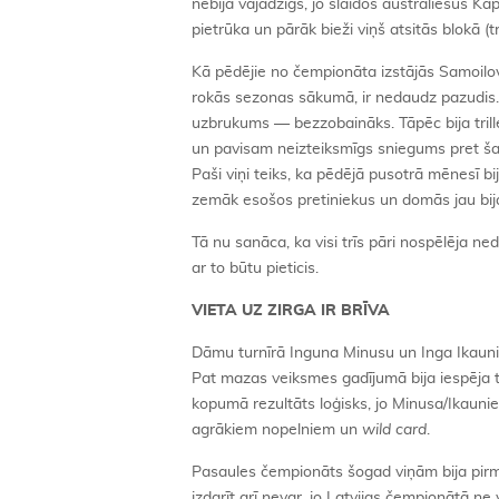
nebija vajadzīgs, jo slaidos austrāliešus Ka
pietrūka un pārāk bieži viņš atsitās blokā 
Kā pēdējie no čempionāta izstājās Samoilovs
rokās sezonas sākumā, ir nedaudz pazudis.
uzbrukums — bezzobaināks. Tāpēc bija trill
un pavisam neizteiksmīgs sniegums pret ša
Paši viņi teiks, ka pēdējā pusotrā mēnesī b
zemāk esošos pretiniekus un domās jau bija 
Tā nu sanāca, ka visi trīs pāri nospēlēja 
ar to būtu pieticis.
VIETA UZ ZIRGA IR BRĪVA
Dāmu turnīrā Inguna Minusu un Inga Ikauni
Pat mazas veiksmes gadījumā bija iespēja t
kopumā rezultāts loģisks, jo Minusa/Ikauniec
agrākiem nopelniem un
wild card
.
Pasaules čempionāts šogad viņām bija pirmai
izdarīt arī nevar, jo Latvijas čempionātā 