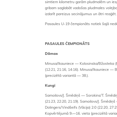
simtiem kilometru garām pludmalēm un iespē
gribam saglabāt vadošas pludmales volejbo
izdarīt pareizus secinājumus un ātri reaģēt
Pasaules U-19 čempionāts notiek šajā nedē
PASAULES ČEMPIONĀTS
Dāmas
Minusa/Ikauniece — Kolosinska/Bžosteka (Po
(12:21, 21:16, 14:16). Minusa/Ikauniece — 
(precizētā variantā — 38.).
Kungi
Samoilovs/J. Šmēdiņš — Sorokins/T. Šmēdiņš 
(21:23, 22:20, 21:19). Samoilovs/J. Šmēdiņš
Dolingers/Vindšeifs (Vācija) 2:0 (22:20, 27
Kopvērtējumā 9.—16. vieta (precizētā varian