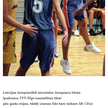
Latvijas čempionātā sievietēm čempionu titula
īpašniece TTT-
Rīga
iesaistīties tikai
pēc gadu mijas, tādēļ vismaz līdz tam laikam SK
Cēsis