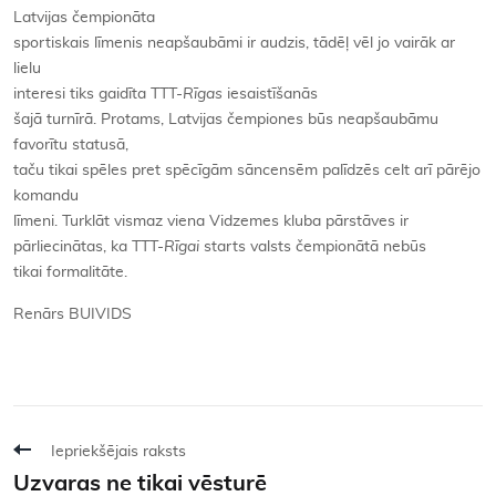
Latvijas čempionāta
sportiskais līmenis neapšaubāmi ir audzis, tādēļ vēl jo vairāk ar
lielu
interesi tiks gaidīta TTT-
Rīgas
iesaistīšanās
šajā turnīrā. Protams, Latvijas čempiones būs neapšaubāmu
favorītu statusā,
taču tikai spēles pret spēcīgām sāncensēm palīdzēs celt arī pārējo
komandu
līmeni. Turklāt vismaz viena Vidzemes kluba pārstāves ir
pārliecinātas, ka TTT-
Rīgai
starts valsts čempionātā nebūs
tikai formalitāte.
Renārs BUIVIDS
Iepriekšējais raksts
Uzvaras ne tikai vēsturē