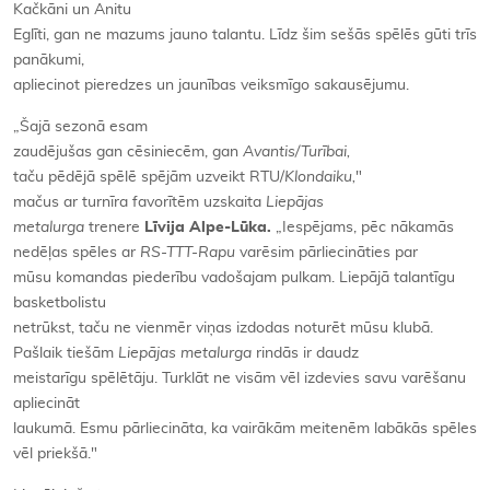
Kačkāni un Anitu
Eglīti, gan ne mazums jauno talantu. Līdz šim sešās spēlēs gūti trīs
panākumi,
apliecinot pieredzes un jaunības veiksmīgo sakausējumu.
„Šajā sezonā esam
zaudējušas gan cēsiniecēm, gan
Avantis/Turībai,
taču pēdējā spēlē spējām uzveikt RTU/
Klondaiku,
"
mačus ar turnīra favorītēm uzskaita
Liepājas
metalurga
trenere
Līvija Alpe-Lūka.
„Iespējams, pēc nākamās
nedēļas spēles ar
RS-TTT-Rapu
varēsim pārliecināties par
mūsu komandas piederību vadošajam pulkam. Liepājā talantīgu
basketbolistu
netrūkst, taču ne vienmēr viņas izdodas noturēt mūsu klubā.
Pašlaik tiešām
Liepājas metalurga
rindās ir daudz
meistarīgu spēlētāju. Turklāt ne visām vēl izdevies savu varēšanu
apliecināt
laukumā. Esmu pārliecināta, ka vairākām meitenēm labākās spēles
vēl priekšā."