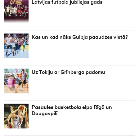
Latvijas futbola jubilejas gads
Kas un kad nāks Gulbja paaudzes vietā?
Uz Tokiju ar Grīnberga padomu
Pasaules basketbola elpa Rīgā un
Daugavpilī