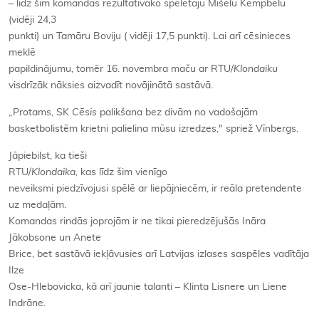
– līdz šim komandas rezultatīvāko spēlētāju Mišelu Kempbelu
(vidēji 24,3
punkti) un Tamāru Boviju ( vidēji 17,5 punkti). Lai arī cēsinieces
meklē
papildinājumu, tomēr 16. novembra maču ar RTU/
Klondaiku
visdrīzāk nāksies aizvadīt novājinātā sastāvā.
„Protams, SK
Cēsis
palikšana bez divām no vadošajām
basketbolistēm krietni palielina mūsu izredzes," spriež Vīnbergs.
Jāpiebilst, ka tieši
RTU/
Klondaika,
kas līdz šim vienīgo
neveiksmi piedzīvojusi spēlē ar liepājniecēm, ir reāla pretendente
uz medaļām.
Komandas rindās joprojām ir ne tikai pieredzējušās Ināra
Jākobsone un Anete
Brice, bet sastāvā iekļāvusies arī Latvijas izlases saspēles vadītāja
Ilze
Ose-Hlebovicka, kā arī jaunie talanti – Klinta Lisnere un Liene
Indrāne.