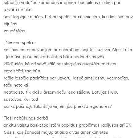
situācijā vadošās komandas ir apņēmības pilnas cīnīties par
uzvaru ne tikai
savstarpējos mačos, bet arī spēlēs ar cēsiniecēm, kas līdz šim nav
bijušas
zaudētājos.
„Neseno spēli ar
cēsiniecēm neaizvadījām ar nolemtības sajūtu," uzsver Alpe-Lūka.
„Ja mūsu pašu basketbolistes būtu nedaudz mazāk
kļūdījušās, kā arī savā zālē sasniegušas augstāku metienu
precizitāti, tad būtu
reāla iespēja pacīnīties par uzvaru. Iespējams, esmu vecmodīga,
taču noteikti
neatbalstu tik plašu ārzemnieču iesaistīšanu Latvijas klubu
sastāvos. Kur tad
paliks pašmāju talanti, ja viņiem jau priekšā leģionāres?"
Tieši nebūšanas darbā
ar citu valstu basketbolistēm papildus problēmas radījušas arī SK
Cēsis,
kas šonedēļ mājup atlaida divas amerikānietes