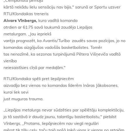
„Čempionāta pirmajā
kārtā nekādu lielu sensāciju nav bijis," sarunā ar
Sportu
uzsver
RTU/
Klondaikas
treneris
Aivars Vīnbergs,
kura vadītā komanda
otrdien ar 61:75 savā laukumā zaudēja
Liepājas
metalurgam.
„Jau iepriekš
varēja prognozēt, ka
Avantis/Turība
zaudēs savas
pozīcijas, jo no
komandas aizgājušas vadošās basketbolistes. Tomēr
tas nenozīmē, ka sezonas turpinājumā Pētera Višņeviča vadītā
vienība
neiesaistīsies cīņā par medaļām."
RTU/
Klondaika
spēli pret liepājniecēm
aizvadīja bez vienas no komandas līderēm Ināras Jākobsones,
kurai liek sevi
just muguras trauma.
„
Liepājas metalurgs
nevar sūdzēties par spēlētāju komplektāciju,
jo tā sastāvā ir daudz jaunu, talantīgu basketbolistu," piebilst
Vīnbergs. „Protams, liepājniecēm nav viegli regulāri
mērot tik tālu ceļu, taču tajā pašā laikā viņas ir vienas no retajām,