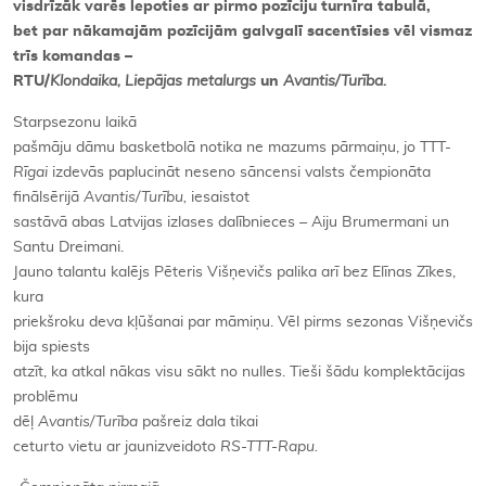
visdrīzāk varēs lepoties ar pirmo pozīciju turnīra tabulā,
bet par nākamajām pozīcijām galvgalī sacentīsies vēl vismaz
trīs komandas –
RTU/
Klondaika, Liepājas metalurgs
un
Avantis/Turība.
Starpsezonu laikā
pašmāju dāmu basketbolā notika ne mazums pārmaiņu, jo TTT-
Rīgai
izdevās paplucināt neseno sāncensi valsts čempionāta
finālsērijā
Avantis/Turību,
iesaistot
sastāvā abas Latvijas izlases dalībnieces – Aiju Brumermani un
Santu Dreimani.
Jauno talantu kalējs Pēteris Višņevičs palika arī bez Elīnas Zīkes,
kura
priekšroku deva kļūšanai par māmiņu. Vēl pirms sezonas Višņevičs
bija spiests
atzīt, ka atkal nākas visu sākt no nulles. Tieši šādu komplektācijas
problēmu
dēļ
Avantis/Turība
pašreiz dala tikai
ceturto vietu ar jaunizveidoto
RS-TTT-Rapu.