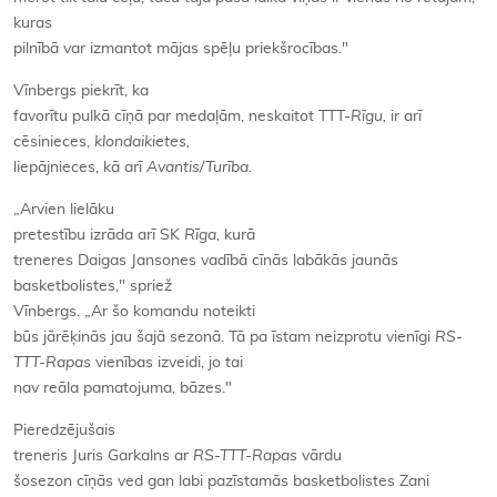
kuras
pilnībā var izmantot mājas spēļu priekšrocības."
Vīnbergs piekrīt, ka
favorītu pulkā cīņā par medaļām, neskaitot TTT-
Rīgu,
ir arī
cēsinieces,
klondaikietes,
liepājnieces, kā arī
Avantis/Turība.
„Arvien lielāku
pretestību izrāda arī SK
Rīga,
kurā
treneres Daigas Jansones vadībā cīnās labākās jaunās
basketbolistes," spriež
Vīnbergs. „Ar šo komandu noteikti
būs jārēķinās jau šajā sezonā. Tā pa īstam neizprotu vienīgi
RS-
TTT-Rapas
vienības izveidi, jo tai
nav reāla pamatojuma, bāzes."
Pieredzējušais
treneris Juris Garkalns ar
RS-TTT-Rapas
vārdu
šosezon cīņās ved gan labi pazīstamās basketbolistes Zani