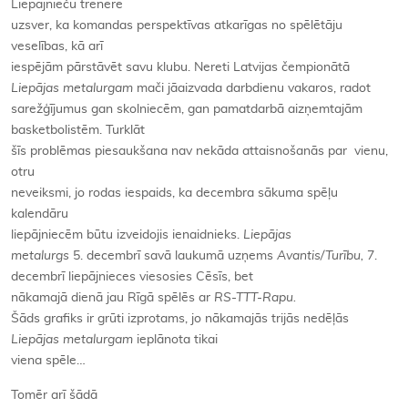
Liepājnieču trenere
uzsver, ka komandas perspektīvas atkarīgas no spēlētāju
veselības, kā arī
iespējām pārstāvēt savu klubu. Nereti Latvijas čempionātā
Liepājas metalurgam
mači jāaizvada darbdienu vakaros, radot
sarežģījumus gan skolniecēm, gan pamatdarbā aizņemtajām
basketbolistēm. Turklāt
šīs problēmas piesaukšana nav nekāda attaisnošanās par vienu,
otru
neveiksmi, jo rodas iespaids, ka decembra sākuma spēļu
kalendāru
liepājniecēm būtu izveidojis ienaidnieks.
Liepājas
metalurgs
5. decembrī savā laukumā uzņems
Avantis/Turību,
7.
decembrī liepājnieces viesosies Cēsīs, bet
nākamajā dienā jau Rīgā spēlēs ar
RS-TTT-Rapu.
Šāds grafiks ir grūti izprotams, jo nākamajās trijās nedēļās
Liepājas metalurgam
ieplānota tikai
viena spēle…
Tomēr arī šādā