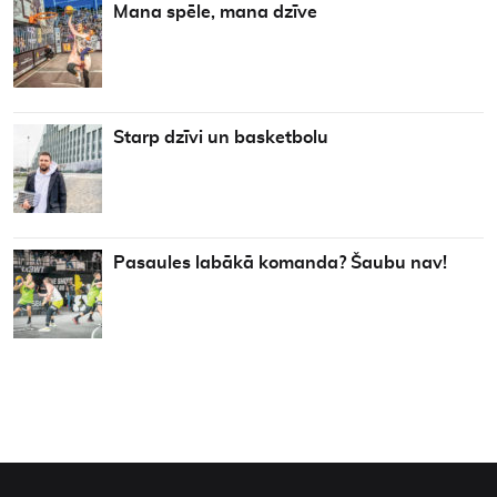
Mana spēle, mana dzīve
Starp dzīvi un basketbolu
Pasaules labākā komanda? Šaubu nav!